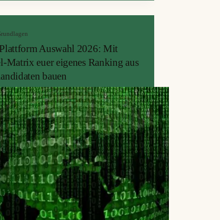
ür die P2P Plattform geworben wird.
rundlagen
Plattform Auswahl 2026: Mit
l-Matrix euer eigenes Ranking aus
andidaten bauen