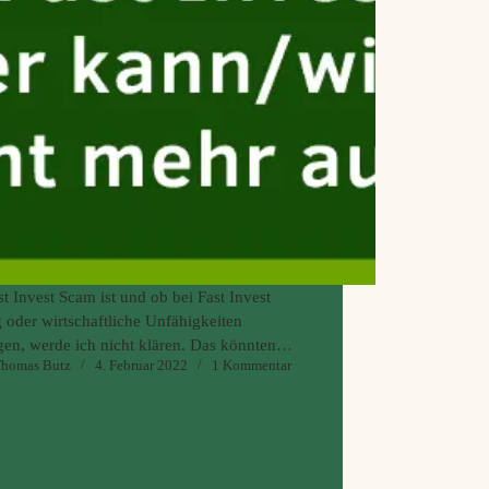
t Invest Scam ist und ob bei Fast Invest
 oder wirtschaftliche Unfähigkeiten
gen, werde ich nicht klären. Das könnten
homas Butz
4. Februar 2022
1 Kommentar
icht einmal die Gerichte tun. Ich möchte heute
 deutlich klarstellen, wieso ich schon lange
mehr investiere und dass auch ich mein Geld
 mehr von der Plattform zurückbekomme.
r allem, was ich davon halte, dass immer