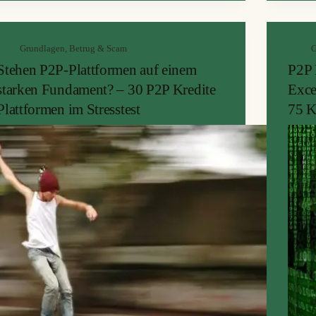
noch f
unter kapitalisierten Kredit Buden wirklich steht.
Von wegen P2P Kredit sind Tagesgeld Ersatz.
Grundlagen
,
Betrug & Scam
G
Stehen P2P-Plattformen auf einem
P2P 
starken Fundament? – 30 P2P Kredite
Exce
Plattformen im Stresstest
75 K