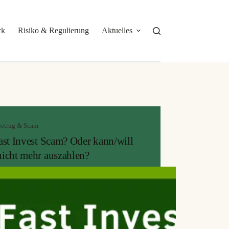
ck
Risiko & Regulierung
Aktuelles
Über mich
etrug & Scam
Fast Invest Scam? Oder kann/will
nicht mehr auszahlen?