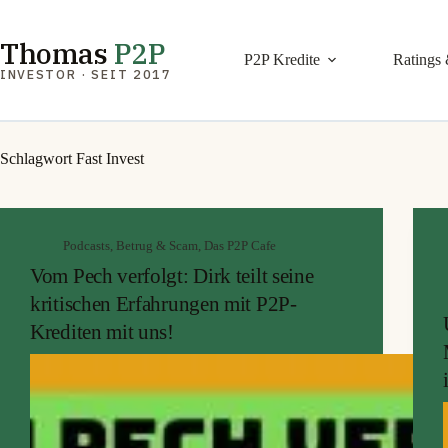
Zum
Inhalt
springen
Thomas
P2P
P2P Kredite
Ratings 
INVESTOR · SEIT 2017
Schlagwort
Fast Invest
Podcasts
,
Betrug & Scam
,
Das P2P Cafe
Vom Pech verfolgt: Dirk teilt seine
kritischen Erfahrungen mit P2P-
Krediten mit uns!