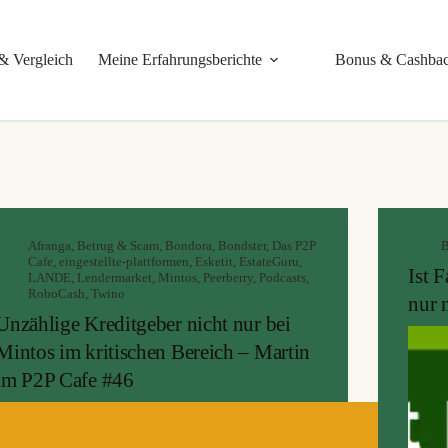
& Vergleich
Meine Erfahrungsberichte
Bonus & Cashba
Afranga
,
Betrug & Scam
,
Bondora
,
Bondster
,
Das P2P
B
Cafe
,
eingestellte-plattformen
,
Esketit
,
EstateGuru
,
Ist 
LANDE
,
Lendermarket
,
Mintos
,
Peerberry
,
Podcasts
,
RoboCash
,
Twino
nur 
Unzählige Kreditgeber nicht nur bei
Mintos im kritischen Bereich – Martin
im P2P Cafe #46