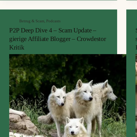
Betrug & Scam
,
Podcasts
P2P Deep Dive 4 – Scam Update –
gierige Affiliate Blogger – Crowdestor
Kritik