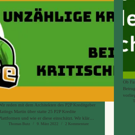
Ob Fas
Betrug
vorlie
T
vielle
Wir reden mit dem Architekten des P2P Kreditgeber
primär
Ratings Martin über statte 25 P2P Kredite
nicht 
Plattformen und wie er diese einschätzt. Wir klären,
nicht
Thomas Butz
9. März 2022
2 Kommentare
inwieweit ein Kreditgeber Rating beim Investieren
Und vo
hilft und wie schlecht es um die meist deutlich