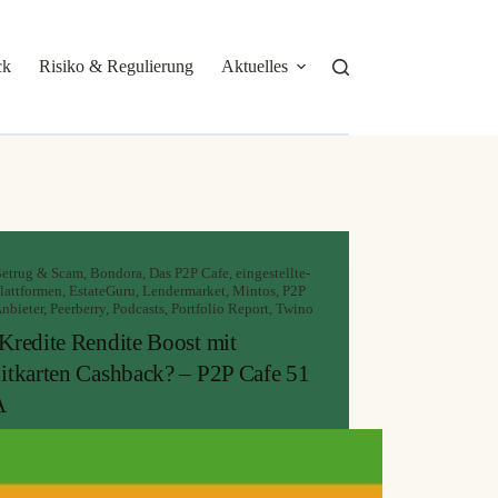
ck
Risiko & Regulierung
Aktuelles
Über mich
etrug & Scam
,
Bondora
,
Das P2P Cafe
,
eingestellte-
lattformen
,
EstateGuru
,
Lendermarket
,
Mintos
,
P2P
nbieter
,
Peerberry
,
Podcasts
,
Portfolio Report
,
Twino
Kredite Rendite Boost mit
itkarten Cashback? – P2P Cafe 51
A