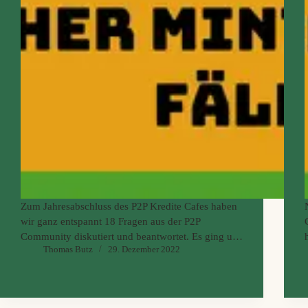
Zum Jahresabschluss des P2P Kredite Cafes haben
wir ganz entspannt 18 Fragen aus der P2P
Community diskutiert und beantwortet. Es ging um
Thomas Butz
29. Dezember 2022
die P2P Kredite Highlights im Jahr 2022, den
Ausblick auf das Jahr 2023, aber auch um
gestiegene Risiken.…