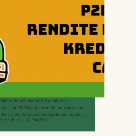
klären dir, wie man mit Kreditkarten
ck seine P2P Kredite Rendite boostern kann.
 die Crypto.com Cashbackkarte doch nicht
homas Butz
18. Mai 2022
de ist und was wir von Crowdestor Flex
. Trauern nicht wirklich über Auxmoney.
en leider keinen Roller ab und meiden