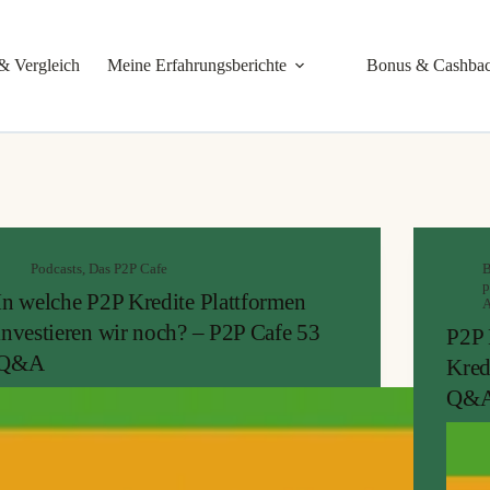
& Vergleich
Meine Erfahrungsberichte
Bonus & Cashba
Podcasts
,
Das P2P Cafe
B
p
In welche P2P Kredite Plattformen
A
investieren wir noch? – P2P Cafe 53
P2P 
Q&A
Kred
Q&