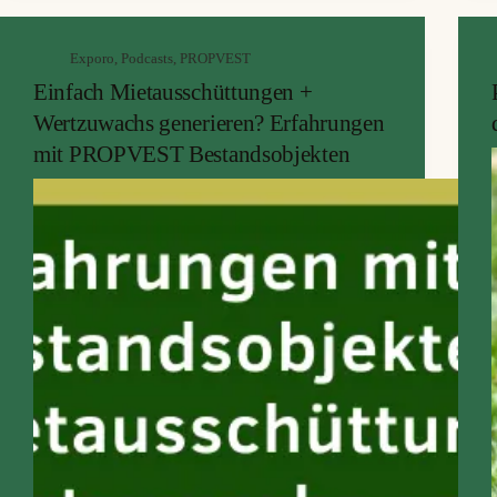
Exporo
,
Podcasts
,
PROPVEST
Einfach Mietausschüttungen +
Wertzuwachs generieren? Erfahrungen
mit PROPVEST Bestandsobjekten