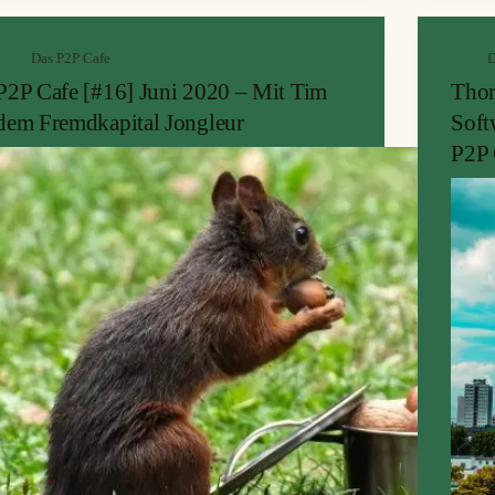
einschätzen. Um euch nicht zu langweilen, haben
aktue
wir die Episode in zwei Folgen aufgeteilt.
Orsin
Das P2P Cafe
D
am En
P2P Cafe [#16] Juni 2020 – Mit Tim
Thor
dem Fremdkapital Jongleur
Soft
P2P 