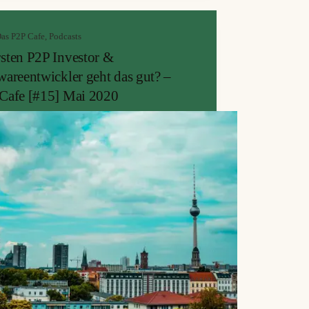
ll Moldawien. Das Interview von Johan
gher dem CEO von Monestro präsentieren wir
as P2P Cafe
,
Podcasts
de.
sten P2P Investor &
wareentwickler geht das gut? –
Cafe [#15] Mai 2020