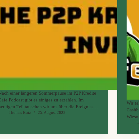
Nach einer längeren Sommerpause im P2P Kredite
Cafe Podcast gibt es einiges zu erzählen. Im
Wir er
heutigen Teil tauschen wir uns über die Ereignisse
Cashba
Thomas Butz
25. August 2022
in der P2P Kredit Welt aus. Uns starten dann mit
Wieso
dem Marsch durch all unserer 25 P2P Kredite
T
am En
Plattformen und berichten, ob wir weiter
halten
investieren und wie wir die P2P Plattform gerade
Bekam