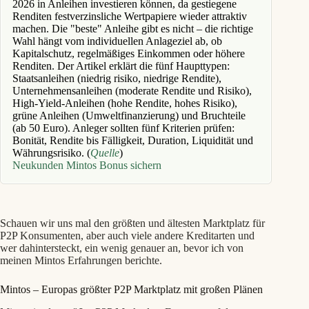
2026 in Anleihen investieren können, da gestiegene
Renditen festverzinsliche Wertpapiere wieder attraktiv
machen. Die "beste" Anleihe gibt es nicht – die richtige
Wahl hängt vom individuellen Anlageziel ab, ob
Kapitalschutz, regelmäßiges Einkommen oder höhere
Renditen. Der Artikel erklärt die fünf Haupttypen:
Staatsanleihen (niedrig risiko, niedrige Rendite),
Unternehmensanleihen (moderate Rendite und Risiko),
High-Yield-Anleihen (hohe Rendite, hohes Risiko),
grüne Anleihen (Umweltfinanzierung) und Bruchteile
(ab 50 Euro). Anleger sollten fünf Kriterien prüfen:
Bonität, Rendite bis Fälligkeit, Duration, Liquidität und
Währungsrisiko. (
Quelle
)
Neukunden Mintos Bonus sichern
Schauen wir uns mal den größten und ältesten Marktplatz für
P2P Konsumenten, aber auch viele andere Kreditarten und
wer dahintersteckt, ein wenig genauer an, bevor ich von
meinen Mintos Erfahrungen berichte.
Mintos – Europas größter P2P Marktplatz mit großen Plänen