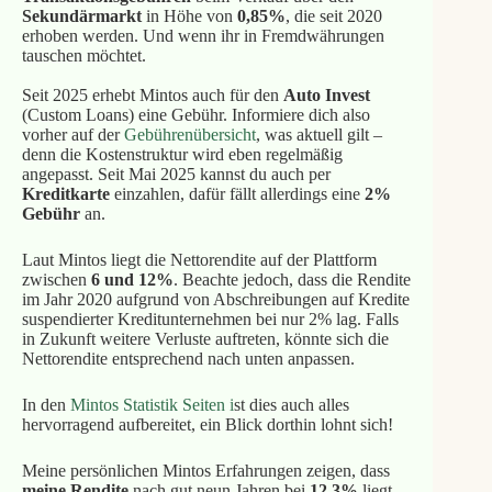
Sekundärmarkt
in Höhe von
0,85%
, die seit 2020
erhoben werden. Und wenn ihr in Fremdwährungen
tauschen möchtet.
Seit 2025 erhebt Mintos auch für den
Auto Invest
(Custom Loans) eine Gebühr. Informiere dich also
vorher auf der
Gebührenübersicht
, was aktuell gilt –
denn die Kostenstruktur wird eben regelmäßig
angepasst. Seit Mai 2025 kannst du auch per
Kreditkarte
einzahlen, dafür fällt allerdings eine
2%
Gebühr
an.
Laut Mintos liegt die Nettorendite auf der Plattform
zwischen
6 und 12%
. Beachte jedoch, dass die Rendite
im Jahr 2020 aufgrund von Abschreibungen auf Kredite
suspendierter Kreditunternehmen bei nur 2% lag. Falls
in Zukunft weitere Verluste auftreten, könnte sich die
Nettorendite entsprechend nach unten anpassen.
In den
Mintos Statistik Seiten i
st dies auch alles
hervorragend aufbereitet, ein Blick dorthin lohnt sich!
Meine persönlichen Mintos Erfahrungen zeigen, dass
meine Rendite
nach gut neun Jahren bei
12,3%
liegt –