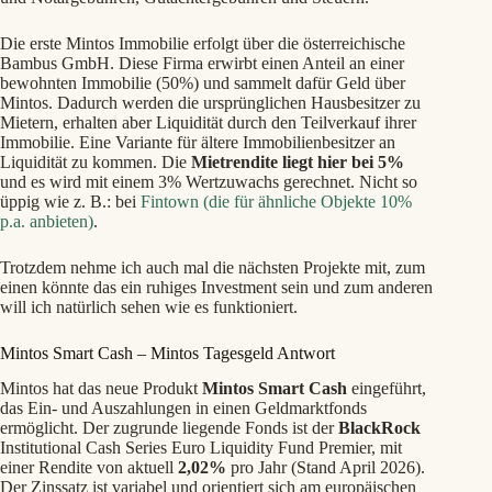
Die erste Mintos Immobilie erfolgt über die österreichische
Bambus GmbH. Diese Firma erwirbt einen Anteil an einer
bewohnten Immobilie (50%) und sammelt dafür Geld über
Mintos. Dadurch werden die ursprünglichen Hausbesitzer zu
Mietern, erhalten aber Liquidität durch den Teilverkauf ihrer
Immobilie. Eine Variante für ältere Immobilienbesitzer an
Liquidität zu kommen. Die
Mietrendite liegt hier bei 5%
und es wird mit einem 3% Wertzuwachs gerechnet. Nicht so
üppig wie z. B.: bei
Fintown (die für ähnliche Objekte 10%
p.a. anbieten)
.
Trotzdem nehme ich auch mal die nächsten Projekte mit, zum
einen könnte das ein ruhiges Investment sein und zum anderen
will ich natürlich sehen wie es funktioniert.
Mintos Smart Cash – Mintos Tagesgeld Antwort
Mintos hat das neue Produkt
Mintos Smart Cash
eingeführt,
das Ein- und Auszahlungen in einen Geldmarktfonds
ermöglicht. Der zugrunde liegende Fonds ist der
BlackRock
Institutional Cash Series Euro Liquidity Fund Premier, mit
einer Rendite von aktuell
2,02%
pro Jahr (Stand April 2026).
Der Zinssatz ist variabel und orientiert sich am europäischen