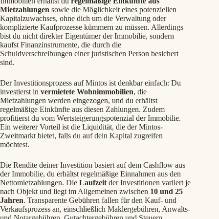
Immobilien erhältst du
regelmäßige Einkünfte aus
Mietzahlungen
sowie die Möglichkeit eines potenziellen
Kapitalzuwachses, ohne dich um die Verwaltung oder
komplizierte Kaufprozesse kümmern zu müssen. Allerdings
bist du nicht direkter Eigentümer der Immobilie, sondern
kaufst Finanzinstrumente, die durch die
Schuldverschreibungen einer juristischen Person besichert
sind.
Der Investitionsprozess auf Mintos ist denkbar einfach: Du
investierst in
vermietete Wohnimmobilien
, die
Mietzahlungen werden eingezogen, und du erhältst
regelmäßige Einkünfte aus diesen Zahlungen. Zudem
profitierst du vom Wertsteigerungspotenzial der Immobilie.
Ein weiterer Vorteil ist die Liquidität, die der Mintos-
Zweitmarkt bietet, falls du auf dein Kapital zugreifen
möchtest.
Die Rendite deiner Investition basiert auf dem Cashflow aus
der Immobilie, du erhältst regelmäßige Einnahmen aus den
Nettomietzahlungen. Die
Laufzeit
der Investitionen variiert je
nach Objekt und liegt im Allgemeinen zwischen
10 und 25
Jahren
. Transparente Gebühren fallen für den Kauf- und
Verkaufsprozess an, einschließlich Maklergebühren, Anwalts-
und Notargebühren, Gutachtergebühren und Steuern.