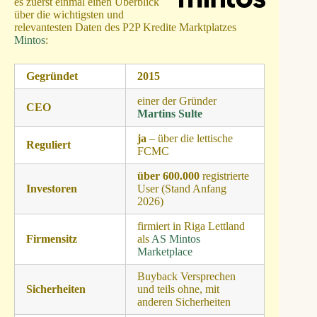
es zuerst einmal einen Überblick
über die wichtigsten und
relevantesten Daten des P2P Kredite Marktplatzes
Mintos
:
Gegründet
2015
einer der Gründer
CEO
Martins Sulte
ja
– über die lettische
Reguliert
FCMC
über 600.000
registrierte
Investoren
User (Stand Anfang
2026)
firmiert in Riga Lettland
Firmensitz
als
AS Mintos
Marketplace
Buyback Versprechen
Sicherheiten
und teils ohne, mit
anderen Sicherheiten