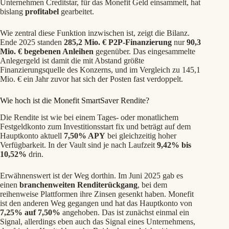
Unternehmen Creditstar, für das Monefit Geld einsammelt, hat
bislang
profitabel
gearbeitet.
Wie zentral diese Funktion inzwischen ist, zeigt die Bilanz.
Ende 2025 standen
285,2 Mio. € P2P-Finanzierung
nur
90,3
Mio. € begebenen Anleihen
gegenüber. Das eingesammelte
Anlegergeld ist damit die mit Abstand größte
Finanzierungsquelle des Konzerns, und im Vergleich zu 145,1
Mio. € ein Jahr zuvor hat sich der Posten fast verdoppelt.
Wie hoch ist die Monefit SmartSaver Rendite?
Die Rendite ist wie bei einem Tages- oder monatlichem
Festgeldkonto zum Investitionsstart fix und beträgt auf dem
Hauptkonto aktuell
7,50% APY
bei gleichzeitig hoher
Verfügbarkeit. In der Vault sind je nach Laufzeit
9,42% bis
10,52%
drin.
Erwähnenswert ist der Weg dorthin. Im Juni 2025 gab es
einen
branchenweiten Renditerückgang
, bei dem
reihenweise Plattformen ihre Zinsen gesenkt haben. Monefit
ist den anderen Weg gegangen und hat das Hauptkonto von
7,25% auf 7,50%
angehoben. Das ist zunächst einmal ein
Signal, allerdings eben auch das Signal eines Unternehmens,