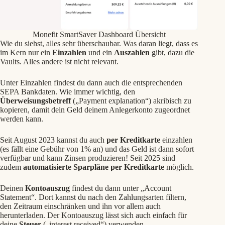
Monefit SmartSaver Dashboard Übersicht
Wie du siehst, alles sehr überschaubar. Was daran liegt, dass es
im Kern nur ein
Einzahlen
und ein
Auszahlen
gibt, dazu die
Vaults. Alles andere ist nicht relevant.
Unter Einzahlen findest du dann auch die entsprechenden
SEPA Bankdaten. Wie immer wichtig, den
Überweisungsbetreff
(„Payment explanation“) akribisch zu
kopieren, damit dein Geld deinem Anlegerkonto zugeordnet
werden kann.
Seit August 2023 kannst du auch
per Kreditkarte
einzahlen
(es fällt eine Gebühr von 1% an) und das Geld ist dann sofort
verfügbar und kann Zinsen produzieren! Seit 2025 sind
zudem
automatisierte Sparpläne per Kreditkarte
möglich.
Deinen
Kontoauszug
findest du dann unter „Account
Statement“. Dort kannst du nach den Zahlungsarten filtern,
den Zeitraum einschränken und ihn vor allem auch
herunterladen. Der Kontoauszug lässt sich auch einfach für
deine
Steuer
(„interest received“) verwenden.