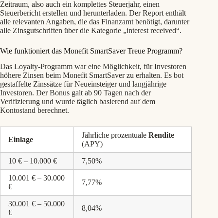
Zeitraum, also auch ein komplettes Steuerjahr, einen
Steuerbericht erstellen und herunterladen. Der Report enthält
alle relevanten Angaben, die das Finanzamt benötigt, darunter
alle Zinsgutschriften über die Kategorie „interest received“.
Wie funktioniert das Monefit SmartSaver Treue Programm?
Das Loyalty-Programm war eine Möglichkeit, für Investoren
höhere Zinsen beim Monefit SmartSaver zu erhalten. Es bot
gestaffelte Zinssätze für Neueinsteiger und langjährige
Investoren. Der Bonus galt ab 90 Tagen nach der
Verifizierung und wurde täglich basierend auf dem
Kontostand berechnet.
Jährliche prozentuale
Rendite
Einlage
(APY)
10 € – 10.000 €
7,50%
10.001 € – 30.000
7,77%
€
30.001 € – 50.000
8,04%
€