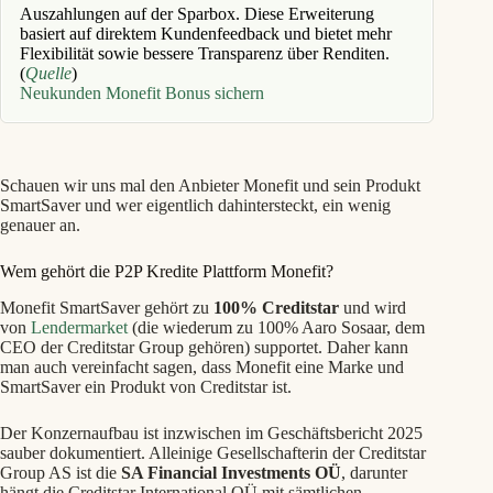
Auszahlungen auf der Sparbox. Diese Erweiterung
basiert auf direktem Kundenfeedback und bietet mehr
Flexibilität sowie bessere Transparenz über Renditen.
(
Quelle
)
Neukunden Monefit Bonus sichern
Schauen wir uns mal den Anbieter Monefit und sein Produkt
SmartSaver und wer eigentlich dahintersteckt, ein wenig
genauer an.
Wem gehört die P2P Kredite Plattform Monefit?
Monefit SmartSaver gehört zu
100% Creditstar
und wird
von
Lendermarket
(die wiederum zu 100% Aaro Sosaar, dem
CEO der Creditstar Group gehören) supportet. Daher kann
man auch vereinfacht sagen, dass Monefit eine Marke und
SmartSaver ein Produkt von Creditstar ist.
Der Konzernaufbau ist inzwischen im Geschäftsbericht 2025
sauber dokumentiert. Alleinige Gesellschafterin der Creditstar
Group AS ist die
SA Financial Investments OÜ
, darunter
hängt die Creditstar International OÜ mit sämtlichen