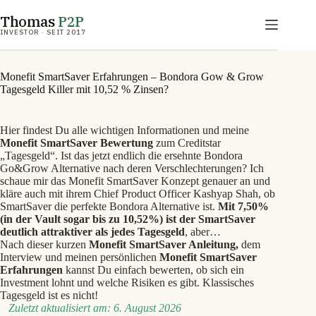
Zum
Thomas
P2P
Inhalt
springen
INVESTOR · SEIT 2017
Monefit SmartSaver Erfahrungen – Bondora Gow & Grow
Tagesgeld Killer mit 10,52 % Zinsen?
Hier findest Du alle wichtigen Informationen und meine
Monefit SmartSaver Bewertung
zum Creditstar
„Tagesgeld“. Ist das jetzt endlich die ersehnte Bondora
Go&Grow Alternative nach deren Verschlechterungen? Ich
schaue mir das Monefit SmartSaver Konzept genauer an und
kläre auch mit ihrem Chief Product Officer Kashyap Shah, ob
SmartSaver die perfekte Bondora Alternative ist.
Mit 7,50%
(in der Vault sogar bis zu 10,52%) ist der SmartSaver
deutlich attraktiver als jedes Tagesgeld
, aber…
Nach dieser kurzen
Monefit SmartSaver Anleitung,
dem
Interview
und meinen persönlichen
Monefit SmartSaver
Erfahrungen
kannst Du einfach bewerten, ob sich ein
Investment lohnt und welche Risiken es gibt. Klassisches
Tagesgeld ist es nicht!
Zuletzt aktualisiert am: 6. August 2026