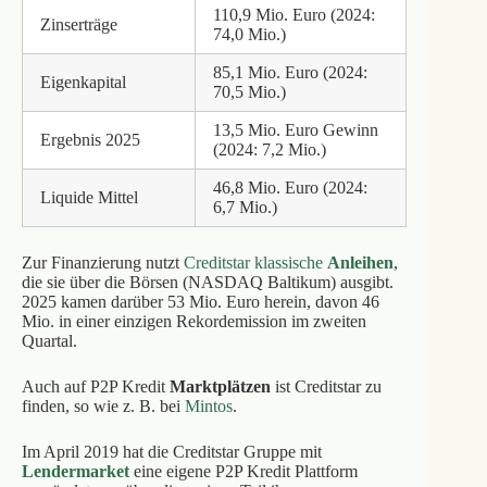
110,9 Mio. Euro (2024:
Zinserträge
74,0 Mio.)
85,1 Mio. Euro (2024:
Eigenkapital
70,5 Mio.)
13,5 Mio. Euro Gewinn
Ergebnis 2025
(2024: 7,2 Mio.)
46,8 Mio. Euro (2024:
Liquide Mittel
6,7 Mio.)
Zur Finanzierung nutzt
Creditstar klassische
Anleihen
,
die sie über die Börsen (NASDAQ Baltikum) ausgibt.
2025 kamen darüber 53 Mio. Euro herein, davon 46
Mio. in einer einzigen Rekordemission im zweiten
Quartal.
Auch auf P2P Kredit
Marktplätzen
ist Creditstar zu
finden, so wie z. B. bei
Mintos
.
Im April 2019 hat die Creditstar Gruppe mit
Lendermarket
eine eigene P2P Kredit Plattform