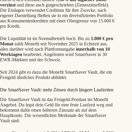
verzinst
und diese auch gutgeschrieben (Zinseszinseffekt).
Die Einlagen verwendet Creditstar für ihre Zwecke, nach
eigener Darstellung fließen sie in ein diversifiziertes Portfolio
aus Konsumentenkrediten mit einer Obergrenze von 15.000 €
pro Kredit.
Die Liquidität ist im Normalbetrieb hoch. Bis zu
1.000 € pro
Monat
zahlt Monefit seit November 2025 in Echtzeit aus,
alles darüber wird nach Plattformangabe
innerhalb von 10
Werktagen
bearbeitet. Angeboten wird SmartSaver in 30
EWR-Märkten und der Schweiz.
Seit 2024 gibt es dazu die Monefit SmartSaver Vault, die ein
Festgeld ähnliches Produkt abbildet.
Die SmartSaver Vault: mehr Zinsen durch längere Laufzeiten
Die SmartSaver Vault ist das Festgeld-Pendant im Monefit
Angebot. Du legst dein Geld für eine feste Laufzeit weg und
bekommst dafür einen höheren Zinssatz als auf dem
Hauptkonto. Die wesentlichen Merkmale der SmartSaver
Vault sind: