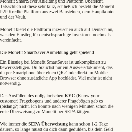
Monefit SmartSaver Anleitung und Plattform Übersicht.
Tatsächlich ist diese sehr kurz, schließlich besteht die Monefit
P2P Kredite Plattform aus zwei Bausteinen, dem Hauptkonto
und der Vault.
Monefit bietet die Plattform inzwischen auch auf Deutsch an,
was den Einstieg für deutschsprachige Investoren nochmals
vereinfacht.
Die Monefit SmartSaver Anmeldung geht spielend
Ein Einstieg bei Monefit SmartSaver ist unkompliziert zu
bewerkstelligen. Du brauchst nur ein Ausweisdokument, das
du per Smartphone über einen QR-Code direkt im Mobile
Browser ohne zusätzliche App hochlädst. Viel mehr ist nicht
notwendig.
Das Ausfüllen des obligatorischen
KYC
(Know your
customer) Fragebogens und anderer Fragebögen gab es
(bislang?) nicht. Ich konnte nach wenigen Minuten schon die
erste Überweisung zu Monefit per SEPA tätigen.
Wie immer die
SEPA Überweisung
kann schon 1-2 Tage
dauern, so lange musst du dich dann gedulden, bis dein Geld