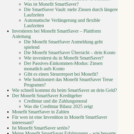
Was ist Monefit SmartSaver?
Die SmartSaver Vault: mehr Zinsen durch längere
Laufzeiten
Automatische Verlängerung und flexible
Laufzeiten
Investieren bei Monefit SmartSaver – Plattform
Anleitung
Die Monefit SmartSaver Anmeldung geht
spielend
Die Monefit SmartSaver Übersicht – dein Konto
Wie investierst du in Monefit SmartSaver?
Der Passives-Einkommen-Modus: Zinsen
monatlich aufs Konto
Gibt es einen Steuerreport bei Monefit?
Wie funktioniert das Monefit SmartSaver Treue
Programm?
Wie schnell kommst du beim SmartSaver an dein Geld?
Der Monefit SmartSaver Kreditgeber
Creditstar und die Zahlungsmoral
Was die Creditstar Bilanz 2025 zeigt
Monefit SmartSaver in Zahlen
Für wen ist eine Investition in Monefit SmartSaver
interessant?
Ist Monefit SmartSaver seriös?
Meine Monefit SmartSaver Erfahrungen – wie bewerte