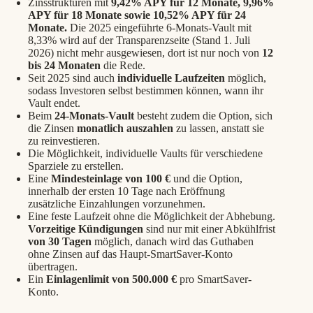
Zinsstrukturen mit
9,42% APY für 12 Monate, 9,96%
APY für 18 Monate sowie 10,52% APY für 24
Monate.
Die 2025 eingeführte 6-Monats-Vault mit
8,33% wird auf der Transparenzseite (Stand 1. Juli
2026) nicht mehr ausgewiesen, dort ist nur noch von
12
bis 24 Monaten
die Rede.
Seit 2025 sind auch
individuelle Laufzeiten
möglich,
sodass Investoren selbst bestimmen können, wann ihr
Vault endet.
Beim
24-Monats-Vault
besteht zudem die Option, sich
die Zinsen
monatlich auszahlen
zu lassen, anstatt sie
zu reinvestieren.
Die Möglichkeit, individuelle Vaults für verschiedene
Sparziele zu erstellen.
Eine
Mindesteinlage von 100 €
und die Option,
innerhalb der ersten 10 Tage nach Eröffnung
zusätzliche Einzahlungen vorzunehmen.
Eine feste Laufzeit ohne die Möglichkeit der Abhebung.
Vorzeitige Kündigungen
sind nur mit einer Abkühlfrist
von 30 Tagen
möglich, danach wird das Guthaben
ohne Zinsen auf das Haupt-SmartSaver-Konto
übertragen.
Ein
Einlagenlimit von 500.000 €
pro SmartSaver-
Konto.