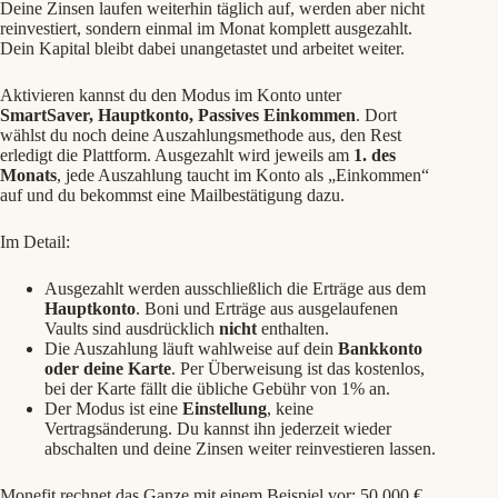
Deine Zinsen laufen weiterhin täglich auf, werden aber nicht
reinvestiert, sondern einmal im Monat komplett ausgezahlt.
Dein Kapital bleibt dabei unangetastet und arbeitet weiter.
Aktivieren kannst du den Modus im Konto unter
SmartSaver, Hauptkonto, Passives Einkommen
. Dort
wählst du noch deine Auszahlungsmethode aus, den Rest
erledigt die Plattform. Ausgezahlt wird jeweils am
1. des
Monats
, jede Auszahlung taucht im Konto als „Einkommen“
auf und du bekommst eine Mailbestätigung dazu.
Im Detail:
Ausgezahlt werden ausschließlich die Erträge aus dem
Hauptkonto
. Boni und Erträge aus ausgelaufenen
Vaults sind ausdrücklich
nicht
enthalten.
Die Auszahlung läuft wahlweise auf dein
Bankkonto
oder deine Karte
. Per Überweisung ist das kostenlos,
bei der Karte fällt die übliche Gebühr von 1% an.
Der Modus ist eine
Einstellung
, keine
Vertragsänderung. Du kannst ihn jederzeit wieder
abschalten und deine Zinsen weiter reinvestieren lassen.
Monefit rechnet das Ganze mit einem Beispiel vor: 50.000 €