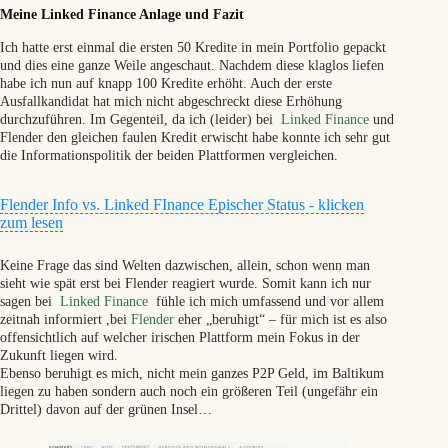
Meine Linked Finance Anlage und Fazit
Ich hatte erst einmal die ersten 50 Kredite in mein Portfolio gepackt
und dies eine
ganze Weile angeschaut. Nachdem diese klaglos liefen
habe ich nun auf knapp 100 Kredite erhöht. Auch der erste
Ausfallkandidat hat mich nicht abgeschreckt diese Erhöhung
durchzuführen. Im Gegenteil, da ich (leider) bei
Linked Finance
und
Flender den gleichen faulen Kredit erwischt habe konnte ich sehr gut
die Informationspolitik der beiden Plattformen vergleichen.
Flender 11. Oktober:
Flender Info vs. Linked FInance Epischer Status - klicken
The company Premier Irish Golf Tours Limited has ceased
zum lesen
trading and at present we do not foresee any immediate
solution. The loan is now in default. Flender has exhausted all
Keine Frage das sind Welten dazwischen, allein, schon wenn man
in house recoveries activities and the Director of this company
sieht wie spät erst bei Flender reagiert wurde. Somit kann ich nur
has not responded to any communication attempts. Flender
sagen bei
Linked Finance
fühle ich mich umfassend und vor allem
has contacted the relevant authorities in respect of this and we
zeitnah informiert ,bei
Flender
eher „beruhigt“ – für mich ist es also
have also instructed our experienced collections partners to
offensichtlich auf welcher irischen Plattform mein Fokus in der
immediately initiate legal action here.
Zukunft liegen wird.
Ebenso beruhigt es mich, nicht mein ganzes P2P Geld, im Baltikum
Flender 16. Nov. :
liegen zu haben sondern auch noch ein größeren Teil (ungefähr ein
This facility remains under the management of Flenders Legal
Drittel) davon auf der grünen Insel…
Recovery partners. There has been no co-operation
forthcoming from the borrower to date. No repayments have