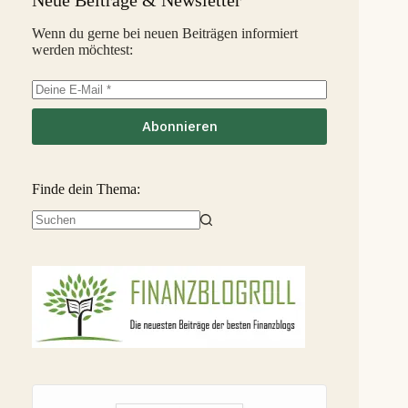
InSoil
2,6 %
35
S
Wenn du gerne bei neuen Beiträgen informiert
werden möchtest:
EstateGuru
-2,5 %
36
S
Linked Finance
-6,3 %
37
S
Abonnieren
Finde dein Thema:
Keine
Ergebnisse