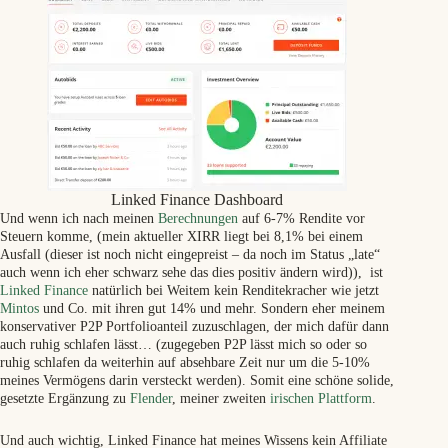
been received. We are advised all the borrowers personal and
company accounts have been frozen by the Irish Policing
authorities. Flender Legal Recovery Partners will continue to
progress matters legally here through the Irish Legal system to
ensure every opportunity for recovery is pursued.
—————————————————-
Linked Finance 17 August 2018, 17:00
All, Our most recent correspondence sent to this borrower
following the rejection of the latest repayment has returned
undelivered with a reason code of ‚No longer at this address‘
Given the recent communication published confirming this
Linked Finance Dashboard
business has ceased to trade and from conversations with the
Und wenn ich nach meinen
Berechnungen
auf 6-7% Rendite vor
company solicitor and accountant we have registered our
Steuern komme, (mein aktueller XIRR liegt bei 8,1% bei einem
concerns with the relevant authorities regarding the personal
Ausfall (dieser ist noch nicht eingepreist – da noch im Status „late“
guarantor and his failure to co-operate with Linked Finance.
auch wenn ich eher schwarz sehe das dies positiv ändern wird)), ist
We are now following our defined processes for instances
Linked Finance
natürlich bei Weitem kein Renditekracher wie jetzt
where Borrowers have failed to engage and have proven to be
Mintos
und Co. mit ihren gut 14% und mehr. Sondern eher meinem
uncontactable. We will continue to liaise with all relevant
konservativer P2P Portfolioanteil zuzuschlagen, der mich dafür dann
authorities on this matter as required, and lenders will be
auch ruhig schlafen lässt… (zugegeben P2P lässt mich so oder so
advised of any communications in this regard once received.
ruhig schlafen da weiterhin auf absehbare Zeit nur um die 5-10%
We also remain in full consultation with our legal
meines Vermögens darin versteckt werden). Somit eine schöne solide,
council,regarding our strategy going forward in an effort to
gesetzte Ergänzung zu
Flender
, meiner zweiten
irischen Plattform
.
recover the full balance outstanding on this loan agreement.
Linked Finance would like to assure lenders all necessary
measures are being taken to resolve the arrears position of this
Und auch wichtig, Linked Finance hat meines Wissens kein Affiliate