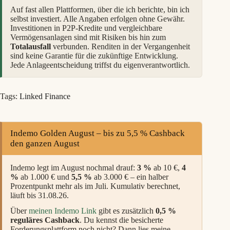
Auf fast allen Plattformen, über die ich berichte, bin ich
selbst investiert. Alle Angaben erfolgen ohne Gewähr.
Investitionen in P2P-Kredite und vergleichbare
Vermögensanlagen sind mit Risiken bis hin zum
Totalausfall
verbunden. Renditen in der Vergangenheit
sind keine Garantie für die zukünftige Entwicklung.
Jede Anlageentscheidung triffst du eigenverantwortlich.
Tags:
Linked Finance
Indemo Golden August – bis zu 5,5 % Cashback
den ganzen August
Indemo legt im August nochmal drauf:
3 %
ab 10 €,
4
%
ab 1.000 € und
5,5 %
ab 3.000 € – ein halber
Prozentpunkt mehr als im Juli. Kumulativ berechnet,
läuft bis 31.08.26.
Über
meinen Indemo Link
gibt es zusätzlich
0,5 %
reguläres Cashback
. Du kennst die besicherte
Forderungsplattform noch nicht? Dann lies meine