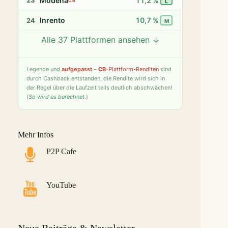
Modena
11,2 %
23
CB
L
Inrento
10,7 %
24
M
Alle 37 Plattformen ansehen ↓
Twino
9,8 %
25
S
Fintown
9,4 %
26
S
Legende
und
aufgepasst
–
CB
-Plattform-Renditen
sind
durch Cashback entstanden, die Rendite wird sich in
PeerBerry
9,2 %
27
S
der Regel über die Laufzeit teils deutlich abschwächen!
(
So wird es berechnet
.)
Bondster
9,0 %
28
S
LANDE
8,6 %
29
M
Mehr Infos
Monefit Smartsaver
7,4 %
30
S
P2P Cafe
Bondora G&G
7,1 %
31
L
Savy
5,8 %
32
S
YouTube
Indemo
5,2 %
33
M
Capitalia
5,1 %
34
S
Neue Beiträge & Newsletter