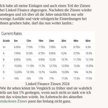
credit evaluation process showed growing profitability and
sufficient affordability within the business. Furthermore, we
Ich habe all meine Einlagen und auch einen Teil der Zinsen
also sought evidence of this planned equity investment by way
bei Linked Finance abgezogen. Nachdem die Zinsen wieder
of a copy of the agreement and a letter from the borrower’s
anstiegen und ich über all die Jahre tatsächlich nur sehr
solicitor confirming the expected timelines and that the
wenige Ausfälle und viele erfolgreiche Eintreibungen bei
borrower was agreeable to paying down Linked Finance loans
ihnen gesehen habe, darf das nun weiter laufen.:
from the funding to be received. We recently received notice
from both the borrower’s accountant and solicitor stating that
the planned equity investment had not reached completion and
this was later followed by reports that the business had ceased
trading. We are actively attempting to contact the borrower for
clarification on the status of the business and their ability to
honour their commitments to our lenders. We have also
engaged with our legal partners to ensure that we are pursuing
all available avenues to successfully recovering this debt. We
will ultimately be seeking to enforce the personal guarantee
provided by the Director with this loan should the business be
unable to clear its debt obligations to our lenders in full. We
will provide further updates as information becomes available.
Linked Finance Zinsen 2024
Wie ihr sehen könnt im Vergleich zu früher sind sie wahrlich
teils um fast 1% gestiegen, wenn auch nicht so stark wie ich
mir das wünschen würde. Im Anbetracht des aktuellen
risikolosen Zinses
passt das bislang nicht ganz.