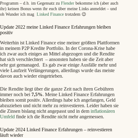
loan agreement .
Programm – d.h. im Gegensatz zu
Flender
bekomme ich (aber auch
ihr) keinen Bonus wenn ihr euch über meine Links anmeldet – und
oh Wunder ich mag
Linked Finance
trotzdem 😉
Linked Finance 7 August 2018, 11:38
We are continuing efforts to contact the guarantor pertaining to
this loan agreement regarding the current arrears position,
Update 2022 meine Linked Finance Erfahrungen bleiben
however, to date we have had no response . An initial default
positiv
letter has been issued to the business and personal guarantee
Weiterhin ist Linked Finance eine meiner größten Plattformen
providing 14 days to resolve the missed repayment on this
in meinem P2P Kredite Portfolio. In der Corona-Krise habe
loan . A further update will be communicated to lenders upon
ich zwar auch einiges an Mittel abgezogen und die Rendite
expiry of this 14 day period or sooner should there be any
hat sich verschlechtert – ansonsten haben sie die Zeit aber
movement on the case .
sehr gut gemanaged. Es gab zwar einige Ausfälle mehr und
viele Laufzeit Verlängerungen, allerdings wurde das meiste
Linked Finance 24 July 2018, 10:56
davon auch wieder eingetrieben.
We have become aware that a business you lent to recently
has purportedly ceased trading. While the business, Premier
Die Rendite liegt über die ganze Zeit nach ihren Gebühren
Irish Golf Tours, has yet to miss a repayment, given the
immer noch bei
7,5%
. Meine Linked Finance Erfahrungen
recency of the loan and information obtained by Linked
bleiben somit positiv. Allerdings habe ich angefangen, Geld
Finance, we have taken the decision to accelerate our debt
abzuziehen und nicht mehr zu reinvestieren. Leider haben sie
management process. This loan for €100,000 was issued in
die Zinsen bislang nicht angepasst und in dem
inflationären
June and the business had used Linked Finance on four
Umfeld
finde ich die Rendite nicht mehr angemessen.
previous occasions. All previous loans were either fully repaid
or up-to-date when this latest loan was requested. The funding
was essentially to be used as a bridging facility until the
Update 2024 Linked Finance Erfahrungen – reinvestieren
completion of a planned equity investment. Our standard
läuft wieder