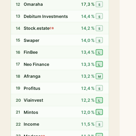
Omaraha
17,3 %
12
S
Debitum Investments
14,4 %
13
S
Stock.estate
14,2 %
14
CB
S
Swaper
14,0 %
15
S
FinBee
13,4 %
16
L
Neo Finance
13,3 %
17
L
Afranga
13,2 %
18
M
Profitus
12,4 %
19
S
Viainvest
12,2 %
20
L
Mintos
12,0 %
21
L
Income
11,5 %
22
S