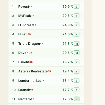
Revest
59,9 %
1
CB
S
MyPeak
29,5 %
2
CB
S
FF Forest
24,9 %
3
CB
S
Hive5
24,0 %
4
CB
S
Triple Dragon
21,8 %
5
CB
M
Devon
20,6 %
6
CB
M
Esketit
19,7 %
7
CB
S
Asterra Realestate
19,1 %
8
CB
S
Lendermarket
18,4 %
9
CB
S
Loanch
17,7 %
10
CB
S
Nectaro
17,6 %
11
CB
L