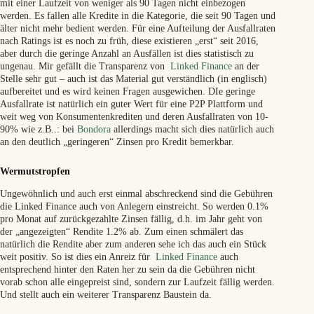
mit einer Laufzeit von weniger als 90 Tagen nicht einbezogen
werden. Es fallen alle Kredite in die Kategorie, die seit 90 Tagen und
älter nicht mehr bedient werden. Für eine Aufteilung der Ausfallraten
nach Ratings ist es noch zu früh, diese existieren „erst“ seit 2016,
aber durch die geringe Anzahl an Ausfällen ist dies statistisch zu
ungenau. Mir gefällt die Transparenz von
Linked Finance
an der
Stelle sehr gut – auch ist das Material gut verständlich (in englisch)
aufbereitet und es wird keinen Fragen ausgewichen. DIe geringe
Ausfallrate ist natürlich ein guter Wert für eine P2P Plattform und
weit weg von Konsumentenkrediten und deren Ausfallraten von 10-
90% wie z.B..: bei
Bondora
allerdings macht sich dies natürlich auch
an den deutlich „geringeren“ Zinsen pro Kredit bemerkbar.
Wermutstropfen
Ungewöhnlich und auch erst einmal abschreckend sind die Gebühren
die Linked Finance auch von Anlegern einstreicht. So werden 0.1%
pro Monat auf zurückgezahlte Zinsen fällig, d.h. im Jahr geht von
der „angezeigten“ Rendite 1.2% ab. Zum einen schmälert das
natürlich die Rendite aber zum anderen sehe ich das auch ein Stück
weit positiv. So ist dies ein Anreiz für
Linked Finance
auch
entsprechend hinter den Raten her zu sein da die Gebühren nicht
vorab schon alle eingepreist sind, sondern zur Laufzeit fällig werden.
Und stellt auch ein weiterer Transparenz Baustein da.