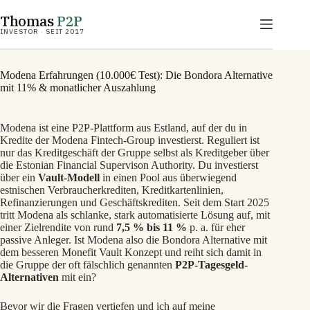
Zum
Thomas
P2P
Inhalt
springen
INVESTOR · SEIT 2017
Modena Erfahrungen (10.000€ Test): Die Bondora Alternative
mit 11% & monatlicher Auszahlung
Modena ist eine P2P‑Plattform aus Estland, auf der du in
Kredite der Modena Fintech‑Group investierst. Reguliert ist
nur das Kreditgeschäft der Gruppe selbst als Kreditgeber über
die Estonian Financial Supervison Authority. Du investierst
über ein
Vault‑Modell
in einen Pool aus überwiegend
estnischen Verbraucherkrediten, Kreditkartenlinien,
Refinanzierungen und Geschäftskrediten. Seit dem Start 2025
tritt Modena als schlanke, stark automatisierte Lösung auf, mit
einer Zielrendite von rund
7,5 % bis 11 %
p. a. für eher
passive Anleger. Ist Modena also die Bondora Alternative mit
dem besseren Monefit Vault Konzept und reiht sich damit in
die Gruppe der oft fälschlich genannten
P2P-Tagesgeld-
Alternativen
mit ein?
Bevor wir die Fragen vertiefen und ich auf meine