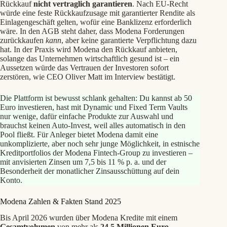
Rückkauf
nicht vertraglich garantieren
. Nach EU-Recht
würde eine feste Rückkaufzusage mit garantierter Rendite als
Einlagengeschäft gelten, wofür eine Banklizenz erforderlich
wäre. In den AGB steht daher, dass Modena Forderungen
zurückkaufen
kann
, aber keine garantierte Verpflichtung dazu
hat. In der Praxis wird Modena den Rückkauf anbieten,
solange das Unternehmen wirtschaftlich gesund ist – ein
Aussetzen würde das Vertrauen der Investoren sofort
zerstören, wie CEO Oliver Matt im Interview bestätigt.
Die Plattform ist bewusst schlank gehalten: Du kannst ab 50
Euro investieren, hast mit Dynamic und Fixed Term Vaults
nur wenige, dafür einfache Produkte zur Auswahl und
brauchst keinen Auto-Invest, weil alles automatisch in den
Pool fließt. Für Anleger bietet Modena damit eine
unkomplizierte, aber noch sehr junge Möglichkeit, in estnische
Kreditportfolios der Modena Fintech-Group zu investieren –
mit anvisierten Zinsen um 7,5 bis 11 % p. a. und der
Besonderheit der monatlicher Zinsausschüttung auf dein
Konto.
Modena Zahlen & Fakten Stand 2025
Bis April 2026 wurden über Modena Kredite mit einem
Gesamtvolumen
von mehr als
24,5 Millionen Euro