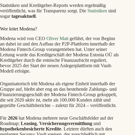
Statistiken und Kreditgeber-Reports werden regelmäßig
veröffentlicht, was für Transparenz sorgt. Die
Statistiken
sind
sogar
tagesaktuell
.
Wer leitet Modena?
Modena wird von CEO
Oliver Matt
geführt, der von Beginn
an dabei ist und den Aufbau der P2P-Plattform innerhalb der
Modena Fintech-Group vorangetrieben hat. Unter seiner
Leitung wurde das Kreditgeschäft der Modena Estonia OÜ als
Kreditgeber durch die estnische Finanzaufsicht reguliert,
bevor 2025 der Start der neuen Anlegerplattform mit Vault-
Modell erfolgte.
Organisatorisch tritt Modena als eigene Einheit innerhalb der
Gruppe auf, bleibt aber eng an das bestehende Zahlungs- und
Finanzierungsgeschäft der Modena Fintech-Group gekoppelt,
die seit 2020 aktiv ist, mehr als 100.000 Kunden zählt und
geprüfte Geschäftsberichte – zuletzt für 2024 – veröffentlicht.
Für
2026
hat Modena mehrere neue Geschäftsfelder auf der
Roadmap:
Leasing
,
Versicherungsvermittlung
und
hypothekenbesicherte Kredite
. Letztere dürften auch den
geplanten Secure+ Vault speisen, der ausschließlich mit