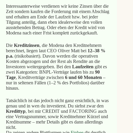
Interessanterweise verdienen wir keine Zinsen über die
Zeit sondern kaufen die Forderung mit einem Abschlag
und erhalten am Ende der Laufzeit bzw. bei jeder
Tilgung anteilig, dann eben idealerweise den vollen
ausstehenden Betrag. Oder eben der Kredit wird von
Modena nach einer Frist komplett zurückgekauft.
Die
Kreditzinsen
, die Modena den Kreditnehmern
berechnet, liegen laut CEO Oliver Matt bei
12–38 %
p.a.
(risikobasiert). Davon werden die operativen
Kosten abgezogen und der Rest als Rendite an die
Investoren weitergegeben. Bei den
Laufzeiten
gibt es
zwei Kategorien: BNPL-Verträge laufen bis zu
90
Tage
, Kreditverträge zwischen
6 und 60 Monaten
–
nur in seltenen Fällen (1–2 % des Portfolios) darüber
hinaus.
Tatsächlich ist das jedoch nicht ganz ersichtlich, in was
genau und in wen du investierst. Du siehst zwar den
Kredittyp
, bei mir CREDIT und FACTORING auch
eine Vertragsnummer, sowie Kreditnehmer Kürzel und
Kreditsumme – mehr Details gibt es dann allerdings
nicht.
Da zeigen andere Plattformen wie
Finbee
dir deutlich