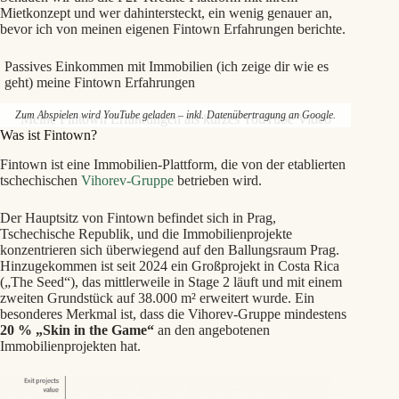
Mietkonzept und wer dahintersteckt, ein wenig genauer an,
bevor ich von meinen eigenen Fintown Erfahrungen berichte.
Passives Einkommen mit Immobilien (ich zeige dir wie es
geht) meine Fintown Erfahrungen
Zum Abspielen wird YouTube geladen – inkl. Datenübertragung an Google.
Meine Fintown Erfahrungen als kurzes YouTube Video
Was ist Fintown?
Fintown ist eine Immobilien-Plattform, die von der etablierten
tschechischen
Vihorev-Gruppe
betrieben wird.
Der Hauptsitz von Fintown befindet sich in Prag,
Tschechische Republik, und die Immobilienprojekte
konzentrieren sich überwiegend auf den Ballungsraum Prag.
Hinzugekommen ist seit 2024 ein Großprojekt in Costa Rica
(„The Seed“), das mittlerweile in Stage 2 läuft und mit einem
zweiten Grundstück auf 38.000 m² erweitert wurde. Ein
besonderes Merkmal ist, dass die Vihorev-Gruppe mindestens
20 % „Skin in the Game“
an den angebotenen
Immobilienprojekten hat.