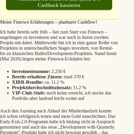
Cashback kassieren
Meine Fintown Erfahrungen – planbarer Cashflow!
Ich habe bereits sehr früh – fast zum Start von Fintown –
angefangen zu investieren und war auch in ihrem zweiten
Projekt mit dabei. Mittlerweile bin ich in eine ganze Reihe von
Projekten in unterschiedlichen Stages investiert, von Rental-
bis zu klassischen Bullet/Development-Projekten. Stand heute
(Mai 2026) liegen meine Fintown-Eckdaten bei:
Investmentsumme:
2.250 €
Bereits erhaltene Zinsen:
rund 370 €
XIRR-Rendite:
ca. 11,1 %
Projektdurchschnittszinssatz:
11,2 %
VIP-Club-Stufe:
noch keine erreicht, ich stocke das
Portfolio aber laufend leicht weiter auf
Auch den Ausstieg nach Ablauf der Mindestlaufzeit konnte
ich schon erfolgreich testen und mein Geld umschichten. Das
Early-Exit-2.0-Programm habe ich bislang nicht in Anspruch
genommen und auch das neue „Development with Quarterly
Payments“-Produkt habe ich nicht bewusst gewählt – das