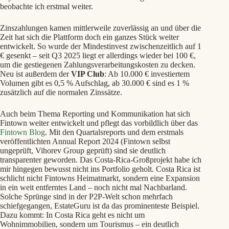
beobachte ich erstmal weiter.
Zinszahlungen kamen mittlerweile zuverlässig an und über die
Zeit hat sich die Plattform doch ein ganzes Stück weiter
entwickelt. So wurde der Mindestinvest zwischenzeitlich auf 1
€ gesenkt – seit Q3 2025 liegt er allerdings wieder bei 100 €,
um die gestiegenen Zahlungsverarbeitungskosten zu decken.
Neu ist außerdem der
VIP Club
: Ab 10.000 € investiertem
Volumen gibt es 0,5 % Aufschlag, ab 30.000 € sind es 1 %
zusätzlich auf die normalen Zinssätze.
Auch beim Thema Reporting und Kommunikation hat sich
Fintown weiter entwickelt und pflegt das vorbildlich über das
Fintown Blog
. Mit den Quartalsreports und dem erstmals
veröffentlichten Annual Report 2024 (Fintown selbst
ungeprüft, Vihorev Group geprüft) sind sie deutlich
transparenter geworden. Das Costa-Rica-Großprojekt habe ich
mir hingegen bewusst nicht ins Portfolio geholt. Costa Rica ist
schlicht nicht Fintowns Heimatmarkt, sondern eine Expansion
in ein weit entferntes Land – noch nicht mal Nachbarland.
Solche Sprünge sind in der P2P-Welt schon mehrfach
schiefgegangen, EstateGuru ist da das prominenteste Beispiel.
Dazu kommt: In Costa Rica geht es nicht um
Wohnimmobilien, sondern um Tourismus – ein deutlich