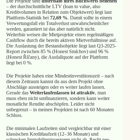
Die Projekte sind
unterhalb ihres Buchwerts beliehen
– der durchschnittliche LTV (loan to value, also
Kreditvolumen in Relation zum Objektwert) liegt laut
Plattform-Statistik bei
72,69 %
. Damit sollte in einem
Verwertungsfall ein Totalverlust unwahrscheinlicher
werden, garantiert ist das aber natürlich nicht.
Weiterhin weisen die Mietprojekte einen regelmäßigen
Cashflow durch die bereits aktiven Mietverhältnisse auf.
Die Auslastung der Bestandsobjekte liegt laut Q3-2025-
Report zwischen 85 % (Honest Smíchov) und 96 %
(Honest Říčany), die Ausfallquote auf der Plattform
liegt bei 0 %.
Die Projekte haben eine Mindestinvestitionszeit – nach
diesem Zeitraum kannst du aus dem Projekt ohne
Abschläge aussteigen oder es weiter laufen lassen.
Gerade das
Weiterlaufenlassen ist attraktiv
, man
muss eben nicht umfinanzieren, sondern kann weiter
monatliche Rendite abschöpfen. Leider nicht
unbegrenzt – in meinen Projekten ist nach 60 Monaten
Schluss.
Die minimalen Laufzeiten sind vergleichbar mit einer
klassischen Kreditlaufzeit (12–36 Monate) und
schrecken Immobilieninvestoren nicht ab. Recht neu