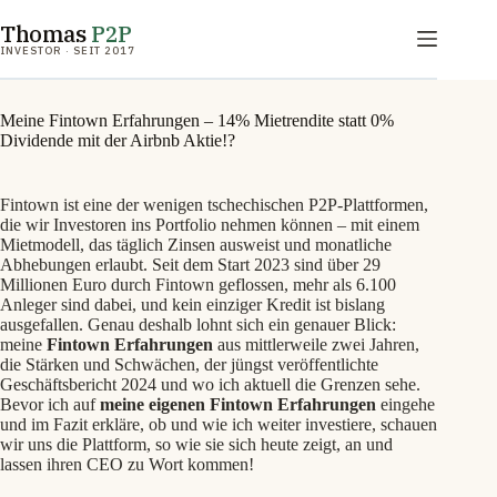
Zum
Thomas
P2P
Inhalt
springen
INVESTOR · SEIT 2017
Meine Fintown Erfahrungen – 14% Mietrendite statt 0%
Dividende mit der Airbnb Aktie!?
Fintown ist eine der wenigen tschechischen P2P-Plattformen,
die wir Investoren ins Portfolio nehmen können – mit einem
Mietmodell, das täglich Zinsen ausweist und monatliche
Abhebungen erlaubt. Seit dem Start 2023 sind über 29
Millionen Euro durch Fintown geflossen, mehr als 6.100
Anleger sind dabei, und kein einziger Kredit ist bislang
ausgefallen. Genau deshalb lohnt sich ein genauer Blick:
meine
Fintown Erfahrungen
aus mittlerweile zwei Jahren,
die Stärken und Schwächen, der jüngst veröffentlichte
Geschäftsbericht 2024 und wo ich aktuell die Grenzen sehe.
Bevor ich auf
meine eigenen Fintown Erfahrungen
eingehe
und im Fazit erkläre, ob und wie ich weiter investiere, schauen
wir uns die Plattform, so wie sie sich heute zeigt, an und
lassen ihren CEO zu Wort kommen!