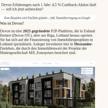
Devon Erfahrungen nach 1 Jahr: 4,5 % Cashback-Aktion läuft
— soll ich jetzt aufstocken?
Zum Abspielen wird YouTube geladen – inkl. Datenübertragung an Google.
Devon nach einem Jahr – mein Jahres-Update 2026
Was ist Devon?
Devon ist eine
2025 gegründete
P2P-Plattform, die in Estland
firmiert (Devon OÜ), aber aus Riga, Lettland heraus operiert.
Sie hat sich auf die Finanzierung von Immobilienprojekten in
Lettland spezialisiert. Anleger investieren hier in
Mezzanine
-
Darlehen, die durch den Immobilienwert der Projekte der
Muttergesellschaft MJL Enterprises besichert sind.