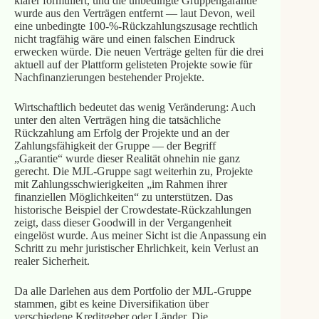
klarer formuliert, und die unbedingte Gruppengarantie
wurde aus den Verträgen entfernt — laut Devon, weil
eine unbedingte 100-%-Rückzahlungszusage rechtlich
nicht tragfähig wäre und einen falschen Eindruck
erwecken würde. Die neuen Verträge gelten für die drei
aktuell auf der Plattform gelisteten Projekte sowie für
Nachfinanzierungen bestehender Projekte.
Wirtschaftlich bedeutet das wenig Veränderung: Auch
unter den alten Verträgen hing die tatsächliche
Rückzahlung am Erfolg der Projekte und an der
Zahlungsfähigkeit der Gruppe — der Begriff
„Garantie“ wurde dieser Realität ohnehin nie ganz
gerecht. Die MJL-Gruppe sagt weiterhin zu, Projekte
mit Zahlungsschwierigkeiten „im Rahmen ihrer
finanziellen Möglichkeiten“ zu unterstützen. Das
historische Beispiel der Crowdestate-Rückzahlungen
zeigt, dass dieser Goodwill in der Vergangenheit
eingelöst wurde. Aus meiner Sicht ist die Anpassung ein
Schritt zu mehr juristischer Ehrlichkeit, kein Verlust an
realer Sicherheit.
Da alle Darlehen aus dem Portfolio der MJL-Gruppe
stammen, gibt es keine Diversifikation über
verschiedene Kreditgeber oder Länder. Die