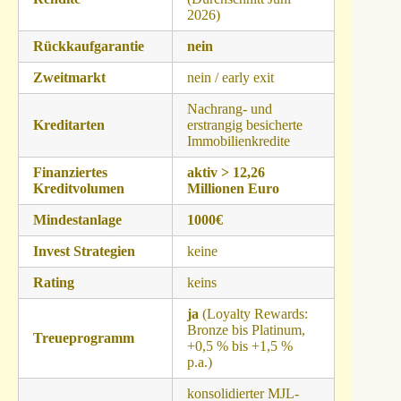
2026)
Rückkaufgarantie
nein
Zweitmarkt
nein / early exit
Nachrang- und
Kreditarten
erstrangig besicherte
Immobilienkredite
Finanziertes
aktiv > 12,26
Kreditvolumen
Millionen Euro
Mindestanlage
1000€
Invest Strategien
keine
Rating
keins
ja
(Loyalty Rewards:
Bronze bis Platinum,
Treueprogramm
+0,5 % bis +1,5 %
p.a.)
konsolidierter MJL-