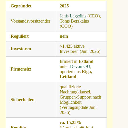
Gegründet
2025
Janis Lagzdins
(CEO),
Vorstandsvorsitzender
Toms Bērzkalns
(COO)
Reguliert
nein
>1.425
aktive
Investoren
Investoren (Juni 2026)
firmiert in
Estland
unter
Devon OÜ
,
Firmensitz
operiert aus
Riga,
Lettland
qualifizierte
Nachrangklausel,
Gruppen-Support nach
Sicherheiten
Möglichkeit
(Vertragsupdate Juni
2026)
ca. 15,25%
Rendite
(Durchschnitt Juni