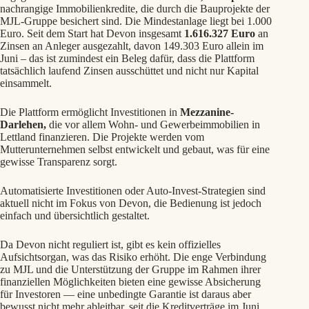
nachrangige Immobilienkredite, die durch die Bauprojekte der
MJL-Gruppe besichert sind. Die Mindestanlage liegt bei 1.000
Euro. Seit dem Start hat Devon insgesamt
1.616.327 Euro
an
Zinsen an Anleger ausgezahlt, davon 149.303 Euro allein im
Juni – das ist zumindest ein Beleg dafür, dass die Plattform
tatsächlich laufend Zinsen ausschüttet und nicht nur Kapital
einsammelt.
Die Plattform ermöglicht Investitionen in
Mezzanine-
Darlehen,
die vor allem Wohn- und Gewerbeimmobilien in
Lettland finanzieren. Die Projekte werden vom
Mutterunternehmen selbst entwickelt und gebaut, was für eine
gewisse Transparenz sorgt.
Automatisierte Investitionen oder Auto-Invest-Strategien sind
aktuell nicht im Fokus von Devon, die Bedienung ist jedoch
einfach und übersichtlich gestaltet.
Da Devon nicht reguliert ist, gibt es kein offizielles
Aufsichtsorgan, was das Risiko erhöht. Die enge Verbindung
zu MJL und die Unterstützung der Gruppe im Rahmen ihrer
finanziellen Möglichkeiten bieten eine gewisse Absicherung
für Investoren — eine unbedingte Garantie ist daraus aber
bewusst nicht mehr ableitbar, seit die Kreditverträge im Juni