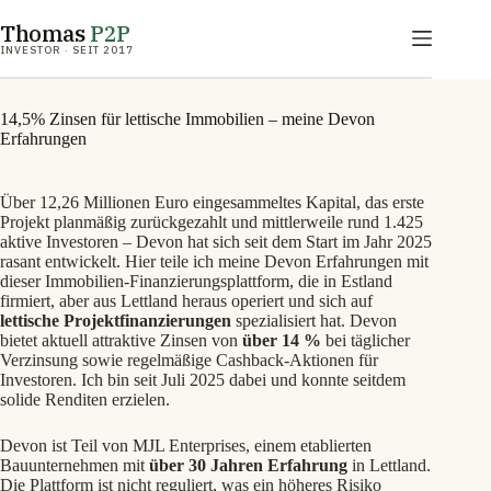
Zum
Thomas
P2P
Inhalt
springen
INVESTOR · SEIT 2017
14,5% Zinsen für lettische Immobilien – meine Devon
Erfahrungen
Über 12,26 Millionen Euro eingesammeltes Kapital, das erste
Projekt planmäßig zurückgezahlt und mittlerweile rund 1.425
aktive Investoren – Devon hat sich seit dem Start im Jahr 2025
rasant entwickelt. Hier teile ich meine Devon Erfahrungen mit
dieser Immobilien-Finanzierungsplattform, die in Estland
firmiert, aber aus Lettland heraus operiert und sich auf
lettische Projektfinanzierungen
spezialisiert hat. Devon
bietet aktuell attraktive Zinsen von
über 14 %
bei täglicher
Verzinsung sowie regelmäßige Cashback-Aktionen für
Investoren. Ich bin seit Juli 2025 dabei und konnte seitdem
solide Renditen erzielen.
Devon ist Teil von MJL Enterprises, einem etablierten
Bauunternehmen mit
über 30 Jahren Erfahrung
in Lettland.
Die Plattform ist nicht reguliert, was ein höheres Risiko