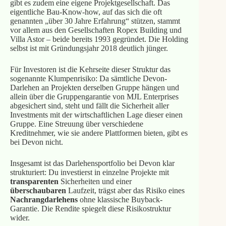
gibt es zudem eine eigene Projektgesellschaft. Das
eigentliche Bau-Know-how, auf das sich die oft
genannten „über 30 Jahre Erfahrung“ stützen, stammt
vor allem aus den Gesellschaften Ropex Building und
Villa Astor – beide bereits 1993 gegründet. Die Holding
selbst ist mit Gründungsjahr 2018 deutlich jünger.
Für Investoren ist die Kehrseite dieser Struktur das
sogenannte Klumpenrisiko: Da sämtliche Devon-
Darlehen an Projekten derselben Gruppe hängen und
allein über die Gruppengarantie von MJL Enterprises
abgesichert sind, steht und fällt die Sicherheit aller
Investments mit der wirtschaftlichen Lage dieser einen
Gruppe. Eine Streuung über verschiedene
Kreditnehmer, wie sie andere Plattformen bieten, gibt es
bei Devon nicht.
Insgesamt ist das Darlehensportfolio bei Devon klar
strukturiert: Du investierst in einzelne Projekte mit
transparenten
Sicherheiten und einer
überschaubaren
Laufzeit, trägst aber das Risiko eines
Nachrangdarlehens
ohne klassische Buyback-
Garantie. Die Rendite spiegelt diese Risikostruktur
wider.