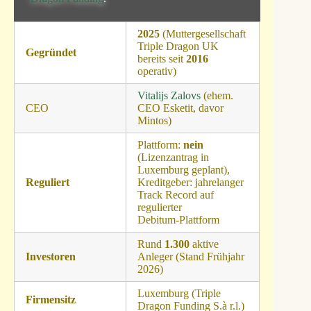
2025
(Muttergesellschaft
Triple Dragon UK
Gegründet
bereits seit
2016
operativ)
Vitalijs Zalovs
(ehem.
CEO
CEO Esketit, davor
Mintos)
Plattform:
nein
(Lizenzantrag in
Luxemburg geplant),
Reguliert
Kreditgeber: jahrelanger
Track Record auf
regulierter
Debitum‑Plattform
Rund
1.300
aktive
Investoren
Anleger (Stand Frühjahr
2026)
Luxemburg (Triple
Firmensitz
Dragon Funding S.à r.l.)