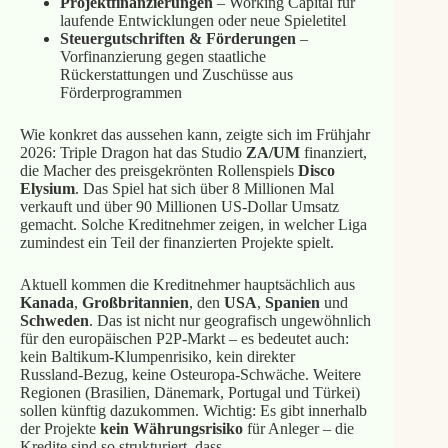
Projektfinanzierungen
– Working Capital für
laufende Entwicklungen oder neue Spieletitel
Steuergutschriften & Förderungen
–
Vorfinanzierung gegen staatliche
Rückerstattungen und Zuschüsse aus
Förderprogrammen
Wie konkret das aussehen kann, zeigte sich im Frühjahr
2026: Triple Dragon hat das Studio
ZA/UM
finanziert,
die Macher des preisgekrönten Rollenspiels
Disco
Elysium
. Das Spiel hat sich über 8 Millionen Mal
verkauft und über 90 Millionen US‑Dollar Umsatz
gemacht. Solche Kreditnehmer zeigen, in welcher Liga
zumindest ein Teil der finanzierten Projekte spielt.
Aktuell kommen die Kreditnehmer hauptsächlich aus
Kanada
,
Großbritannien
, den
USA
,
Spanien
und
Schweden
. Das ist nicht nur geografisch ungewöhnlich
für den europäischen P2P‑Markt – es bedeutet auch:
kein Baltikum‑Klumpenrisiko, kein direkter
Russland‑Bezug, keine Osteuropa‑Schwäche. Weitere
Regionen (Brasilien, Dänemark, Portugal und Türkei)
sollen künftig dazukommen. Wichtig: Es gibt innerhalb
der Projekte
kein Währungsrisiko
für Anleger – die
Kredite sind so strukturiert, dass