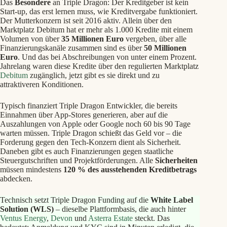
Das
Besondere
an Triple Dragon: Der Kreditgeber ist kein
Start‑up, das erst lernen muss, wie Kreditvergabe funktioniert.
Der Mutterkonzern ist seit 2016 aktiv. Allein über den
Marktplatz Debitum hat er mehr als 1.000 Kredite mit einem
Volumen von über
35 Millionen Euro
vergeben, über alle
Finanzierungskanäle zusammen sind es über
50 Millionen
Euro
. Und das bei Abschreibungen von unter einem Prozent.
Jahrelang waren diese Kredite über den regulierten Marktplatz
Debitum
zugänglich, jetzt gibt es sie direkt und zu
attraktiveren Konditionen.
Typisch finanziert Triple Dragon Entwickler, die bereits
Einnahmen über App-Stores generieren, aber auf die
Auszahlungen von Apple oder Google noch 60 bis 90 Tage
warten müssen. Triple Dragon schießt das Geld vor – die
Forderung gegen den Tech-Konzern dient als Sicherheit.
Daneben gibt es auch Finanzierungen gegen staatliche
Steuergutschriften und Projektförderungen. Alle
Sicherheiten
müssen mindestens
120 % des ausstehenden Kreditbetrags
abdecken.
Technisch setzt Triple Dragon Funding auf die
White Label
Solution (WLS)
– dieselbe Plattformbasis, die auch hinter
Ventus Energy
,
Devon
und
Asterra Estate
steckt. Das