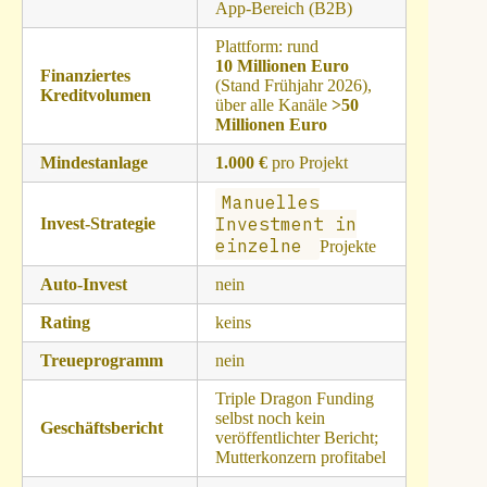
App‑Bereich (B2B)
Plattform: rund
10 Millionen Euro
Finanziertes
(Stand Frühjahr 2026),
Kreditvolumen
über alle Kanäle
>50
Millionen Euro
Mindestanlage
1.000 €
pro Projekt
Manuelles
Investment in
Invest‑Strategie
einzelne
Projekte
Auto‑Invest
nein
Rating
keins
Treueprogramm
nein
Triple Dragon Funding
selbst noch kein
Geschäftsbericht
veröffentlichter Bericht;
Mutterkonzern profitabel