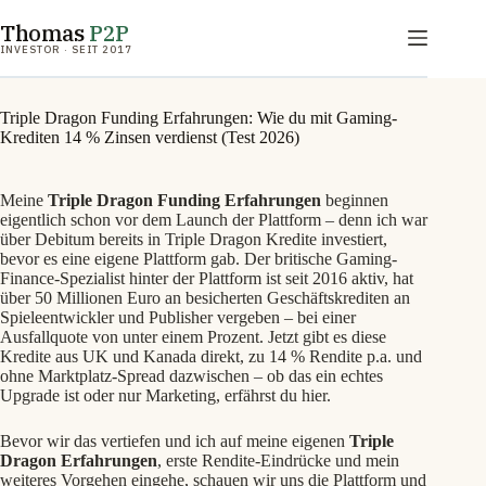
Zum
Thomas
P2P
Inhalt
springen
INVESTOR · SEIT 2017
Triple Dragon Funding Erfahrungen: Wie du mit Gaming-
Krediten 14 % Zinsen verdienst (Test 2026)
Meine
Triple Dragon Funding Erfahrungen
beginnen
eigentlich schon vor dem Launch der Plattform – denn ich war
über Debitum bereits in Triple Dragon Kredite investiert,
bevor es eine eigene Plattform gab. Der britische Gaming-
Finance-Spezialist hinter der Plattform ist seit 2016 aktiv, hat
über 50 Millionen Euro an besicherten Geschäftskrediten an
Spieleentwickler und Publisher vergeben – bei einer
Ausfallquote von unter einem Prozent. Jetzt gibt es diese
Kredite aus UK und Kanada direkt, zu 14 % Rendite p.a. und
ohne Marktplatz-Spread dazwischen – ob das ein echtes
Upgrade ist oder nur Marketing, erfährst du hier.
Bevor wir das vertiefen und ich auf meine eigenen
Triple
Dragon Erfahrungen
, erste Rendite‑Eindrücke und mein
weiteres Vorgehen eingehe, schauen wir uns die Plattform und