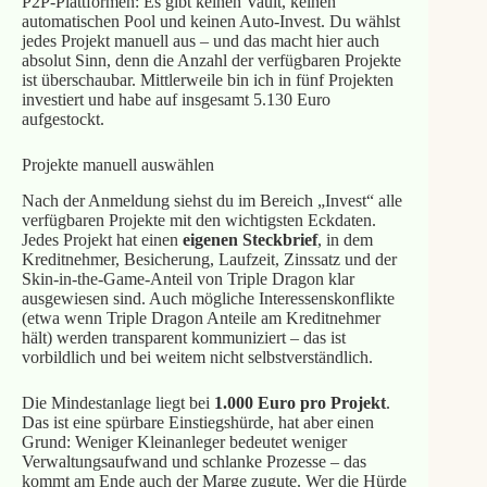
P2P‑Plattformen: Es gibt keinen Vault, keinen
automatischen Pool und keinen Auto‑Invest. Du wählst
jedes Projekt manuell aus – und das macht hier auch
absolut Sinn, denn die Anzahl der verfügbaren Projekte
ist überschaubar. Mittlerweile bin ich in fünf Projekten
investiert und habe auf insgesamt 5.130 Euro
aufgestockt.
Projekte manuell auswählen
Nach der Anmeldung siehst du im Bereich „Invest“ alle
verfügbaren Projekte mit den wichtigsten Eckdaten.
Jedes Projekt hat einen
eigenen
Steckbrief
, in dem
Kreditnehmer, Besicherung, Laufzeit, Zinssatz und der
Skin‑in‑the‑Game‑Anteil von Triple Dragon klar
ausgewiesen sind. Auch mögliche Interessenskonflikte
(etwa wenn Triple Dragon Anteile am Kreditnehmer
hält) werden transparent kommuniziert – das ist
vorbildlich und bei weitem nicht selbstverständlich.
Die Mindestanlage liegt bei
1.000 Euro pro Projekt
.
Das ist eine spürbare Einstiegshürde, hat aber einen
Grund: Weniger Kleinanleger bedeutet weniger
Verwaltungsaufwand und schlanke Prozesse – das
kommt am Ende auch der Marge zugute. Wer die Hürde