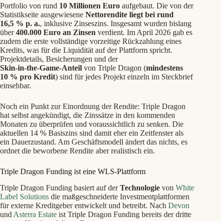
Portfolio von rund
10 Millionen Euro
aufgebaut. Die von der
Statistikseite ausgewiesene
Nettorendite liegt bei rund
16,5 % p. a.
, inklusive Zinseszins. Insgesamt wurden bislang
über
400.000 Euro an Zinsen
verdient. Im April 2026 gab es
zudem die erste vollständige vorzeitige Rückzahlung eines
Kredits, was für die Liquidität auf der Plattform spricht.
Projektdetails, Besicherungen und der
Skin‑in‑the‑Game‑Anteil
von Triple Dragon (
mindestens
10 % pro Kredit
) sind für jedes Projekt einzeln im Steckbrief
einsehbar.
Noch ein Punkt zur Einordnung der Rendite: Triple Dragon
hat selbst angekündigt, die Zinssätze in den kommenden
Monaten zu überprüfen und voraussichtlich zu senken. Die
aktuellen 14 % Basiszins sind damit eher ein Zeitfenster als
ein Dauerzustand. Am Geschäftsmodell ändert das nichts, es
ordnet die beworbene Rendite aber realistisch ein.
Triple Dragon Funding ist eine WLS‑Plattform
Triple Dragon Funding basiert auf der
Technologie
von
White
Label Solutions
die maßgeschneiderte Investmentplattformen
für externe Kreditgeber entwickelt und betreibt. Nach
Devon
und
Asterra Estate
ist Triple Dragon Funding bereits der dritte