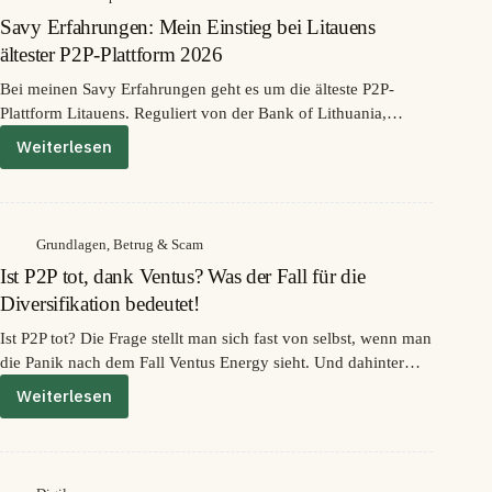
drei
Savy Erfahrungen: Mein Einstieg bei Litauens
Bankkonten
und
ältester P2P-Plattform 2026
die
Bei meinen Savy Erfahrungen geht es um die älteste P2P-
Lehren
Plattform Litauens. Reguliert von der Bank of Lithuania,
aus
Ventus
ECSP-lizenziert seit 2023, profitabel, mit echtem Skin in the
Weiterlesen
Savy
Game und vier Kreditprodukten unter einem Dach. Statt einer
Erfahrungen:
klassischen Buyback-Garantie wie bei Mintos oder PeerBerry
Mein
arbeitet Savy mit einem eigenen Investors' Fund, der nach 90
Einstieg
Tagen Verzug greift.
bei
Grundlagen
,
Betrug & Scam
Litauens
Ist P2P tot, dank Ventus? Was der Fall für die
ältester
P2P-
Diversifikation bedeutet!
Plattform
Ist P2P tot? Die Frage stellt man sich fast von selbst, wenn man
2026
die Panik nach dem Fall Ventus Energy sieht. Und dahinter
steckt meist noch eine zweite: Welche Plattform ist die
Weiterlesen
Ist
nächste? Verständlich. Aber das ist nicht die zentrale Frage, die
P2P
jetzt mein Geld schützt.
tot,
dank
Ventus?