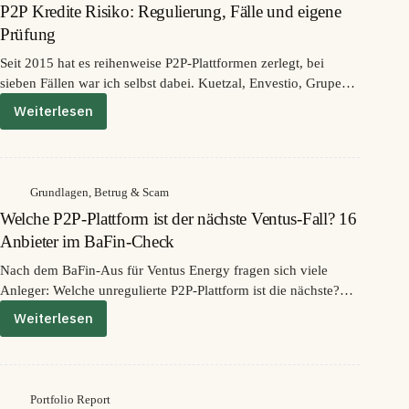
P2P Kredite Risiko: Regulierung, Fälle und eigene
Prüfung
Seit 2015 hat es reihenweise P2P-Plattformen zerlegt, bei
sieben Fällen war ich selbst dabei. Kuetzal, Envestio, Grupeer,
Viventor, Lenndy, dazu Kreditgeber wie Varks, Wowwo und
Weiterlesen
P2P
aktuell Nera Capital. Ich habe deshalb alles zu Risiko und
Kredite
Regulierung an einer Stelle gebündelt: die Chronik seit 2015,
Risiko:
die fünf Muster dahinter, was eine ECSP- oder MiFID-Lizenz
Regulierung,
tatsächlich leistet und die Werkzeuge, mit denen sich ein
Fälle
Grundlagen
,
Betrug & Scam
Anbieter vorher selbst prüfen lässt. Jeder neue Fall kommt
und
Welche P2P-Plattform ist der nächste Ventus-Fall? 16
eigene
dazu.
Prüfung
Anbieter im BaFin-Check
Nach dem BaFin-Aus für Ventus Energy fragen sich viele
Anleger: Welche unregulierte P2P-Plattform ist die nächste?
Und fangen die Anbieter jetzt an, ihre Hausaufgaben zu
Weiterlesen
Welche
machen? Der Vorwurf gegen Ventus war ziemlich konkret:
P2P-
unerlaubtes Einlagengeschäft nach § 1 KWG. Ventus hatte auf
Plattform
Basis von Darlehensverträgen Anlegergelder eingesammelt,
ist
unbedingt rückzahlbar, jederzeit abrufbar, ohne Banklizenz
der
Portfolio Report