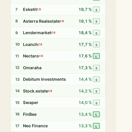
Esketit
19,7 %
7
CB
S
Asterra Realestate
19,1 %
8
CB
S
Lendermarket
18,4 %
9
CB
S
Loanch
17,7 %
10
CB
S
Nectaro
17,6 %
11
CB
L
Omaraha
17,3 %
12
S
Debitum Investments
14,4 %
13
S
Stock.estate
14,2 %
14
CB
S
Swaper
14,0 %
15
S
FinBee
13,4 %
16
L
Neo Finance
13,3 %
17
L