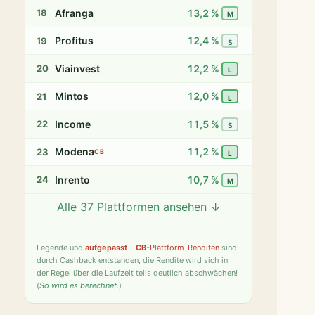
Afranga
13,2 %
18
M
Profitus
12,4 %
19
S
Viainvest
12,2 %
20
L
Mintos
12,0 %
21
L
Income
11,5 %
22
S
Modena
11,2 %
23
CB
L
Inrento
10,7 %
24
M
Alle 37 Plattformen ansehen ↓
Twino
9,8 %
25
S
Fintown
9,4 %
26
S
Legende
und
aufgepasst
–
CB
-Plattform-Renditen
sind
durch Cashback entstanden, die Rendite wird sich in
PeerBerry
9,2 %
27
S
der Regel über die Laufzeit teils deutlich abschwächen!
(
So wird es berechnet
.)
Bondster
9,0 %
28
S