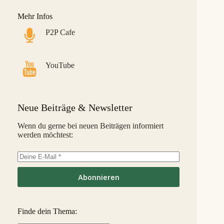
LANDE
8,6 %
29
M
Mehr Infos
Monefit Smartsaver
7,4 %
30
S
P2P Cafe
Bondora G&G
7,1 %
31
L
Savy
5,8 %
32
S
YouTube
Indemo
5,2 %
33
M
Capitalia
5,1 %
34
S
Neue Beiträge & Newsletter
InSoil
2,6 %
35
S
Wenn du gerne bei neuen Beiträgen informiert
werden möchtest:
EstateGuru
-2,5 %
36
S
Linked Finance
-6,3 %
37
S
Abonnieren
Finde dein Thema: