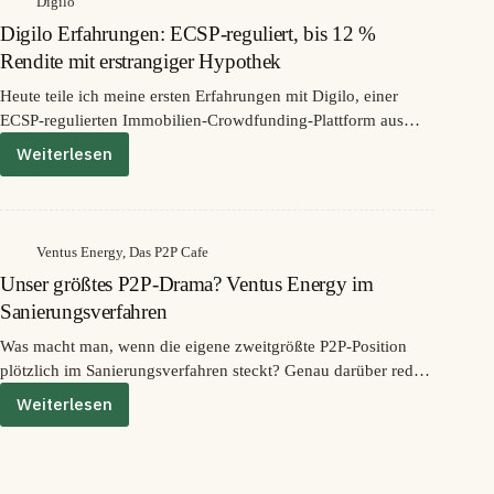
Digilo
Was
Digilo Erfahrungen: ECSP-reguliert, bis 12 %
der
Fall
Rendite mit erstrangiger Hypothek
für
Heute teile ich meine ersten Erfahrungen mit Digilo, einer
die
ECSP-regulierten Immobilien-Crowdfunding-Plattform aus
Diversifikation
bedeutet!
Lettland, die seit April 2026 öffentlich Kredite anbietet. Digilo
Weiterlesen
Digilo
wirbt mit Renditen von 9 % bis 12 % p.a. auf Kredite, die
Erfahrungen:
durchgehend mit einer erstrangigen Hypothek auf das
ECSP-
Grundstück oder die Immobilie des Kreditnehmers besichert
reguliert,
sind. Die Lizenz hat die Plattform am 16. September 2025 von
bis
Ventus Energy
,
Das P2P Cafe
der Latvijas Banka erhalten.
12
Unser größtes P2P-Drama? Ventus Energy im
%
Rendite
Sanierungsverfahren
mit
Was macht man, wenn die eigene zweitgrößte P2P-Position
erstrangiger
plötzlich im Sanierungsverfahren steckt? Genau darüber reden
Hypothek
Lars Wrobbel und ich in dieser Folge.
Weiterlesen
Unser
Denn bei Ventus Energy verlieren wir beide gerade
größtes
möglicherweise eine Menge Geld: Lars mit 111.000 Euro, ich
P2P-
mit gut 11.000 Euro, bei mir immerhin rund 6,7 Prozent
Drama?
meines Portfolios bei ihm sogar noch mehr.