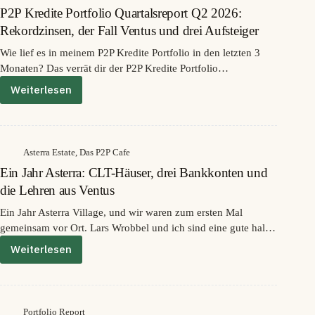
und ohne getrennte Gelder. Genau diese Konstruktion ist das
nächste
P2P Kredite Portfolio Quartalsreport Q2 2026:
Ventus-
Muster, an dem sich seither jede unregulierte Plattform messen
Fall?
Rekordzinsen, der Fall Ventus und drei Aufsteiger
lassen muss.
16
Wie lief es in meinem P2P Kredite Portfolio in den letzten 3
Anbieter
Monaten? Das verrät dir der P2P Kredite Portfolio
im
BaFin-
Quartalsreport Q2 2026! In diesem Beitrag analysiere ich mein
Weiterlesen
P2P
Check
P2P-Kredit-Portfolio im Wert von nun über 180.000 Euro. Ich
Kredite
zeige dir, welche Plattformen die größten Zinsen generiert
Portfolio
haben, wo das meiste Volumen steckt, welche Plattformen die
Quartalsreport
höchste Rendite liefern und wohin das frische Kapital
Q2
Asterra Estate
,
Das P2P Cafe
geflossen ist. Dazu gibt es zwei Verlierer (einer davon trifft
2026:
Ein Jahr Asterra: CLT-Häuser, drei Bankkonten und
Rekordzinsen,
mich ziemlich hart) und gleich drei Aufsteiger.
der
die Lehren aus Ventus
Fall
Ein Jahr Asterra Village, und wir waren zum ersten Mal
Ventus
gemeinsam vor Ort. Lars Wrobbel und ich sind eine gute halbe
und
drei
Stunde außerhalb von Riga über das Gelände marschiert,
Weiterlesen
Ein
Aufsteiger
haben Rohbauten, eine Paddle-Halle und eine CLT-Fabrik
Jahr
gesehen und nebenbei die Leute von Ventus getroffen, die dort
Asterra:
ebenfalls zu Gast waren.
CLT-
Häuser,
Portfolio Report