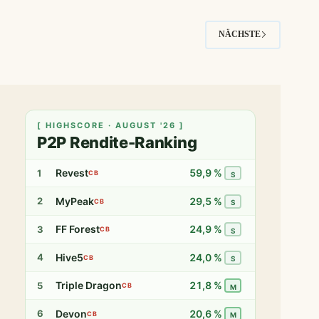
Ventus
Alles ziemlich unschön.
Energy
im
NÄCHSTE
Sanierungsverfahren
[ HIGHSCORE · AUGUST '26 ]
P2P Rendite-Ranking
Revest
59,9 %
1
CB
S
MyPeak
29,5 %
2
CB
S
FF Forest
24,9 %
3
CB
S
Hive5
24,0 %
4
CB
S
Triple Dragon
21,8 %
5
CB
M
Devon
20,6 %
6
CB
M