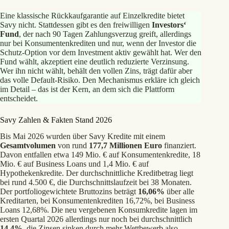
Eine klassische Rückkaufgarantie auf Einzelkredite bietet
Savy nicht. Stattdessen gibt es den freiwilligen
Investors‘
Fund
, der nach 90 Tagen Zahlungsverzug greift, allerdings
nur bei Konsumentenkrediten und nur, wenn der Investor die
Schutz-Option vor dem Investment aktiv gewählt hat. Wer den
Fund wählt, akzeptiert eine deutlich reduzierte Verzinsung.
Wer ihn nicht wählt, behält den vollen Zins, trägt dafür aber
das volle Default-Risiko. Den Mechanismus erkläre ich gleich
im Detail – das ist der Kern, an dem sich die Plattform
entscheidet.
Savy Zahlen & Fakten Stand 2026
Bis Mai 2026 wurden über Savy Kredite mit einem
Gesamtvolumen
von rund
177,7 Millionen Euro
finanziert.
Davon entfallen etwa 149 Mio. € auf Konsumentenkredite, 18
Mio. € auf Business Loans und 1,4 Mio. € auf
Hypothekenkredite. Der durchschnittliche Kreditbetrag liegt
bei rund 4.500 €, die Durchschnittslaufzeit bei 38 Monaten.
Der portfoliogewichtete Bruttozins beträgt
16,06%
über alle
Kreditarten, bei Konsumentenkrediten 16,72%, bei Business
Loans 12,68%. Die neu vergebenen Konsumkredite lagen im
ersten Quartal 2026 allerdings nur noch bei durchschnittlich
14,4%
, die Zinsen sinken durch mehr Wettbewerb also