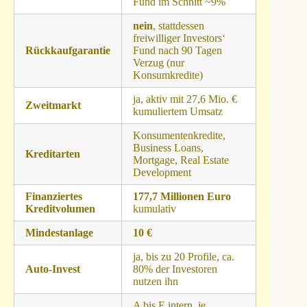
Fund im Schnitt ~9%
nein
, stattdessen
freiwilliger Investors‘
Rückkaufgarantie
Fund nach 90 Tagen
Verzug (nur
Konsumkredite)
ja, aktiv mit 27,6 Mio. €
Zweitmarkt
kumuliertem Umsatz
Konsumentenkredite,
Business Loans,
Kreditarten
Mortgage, Real Estate
Development
Finanziertes
177,7 Millionen Euro
Kreditvolumen
kumulativ
Mindestanlage
10 €
ja, bis zu 20 Profile, ca.
Auto-Invest
80% der Investoren
nutzen ihn
A bis E intern, je