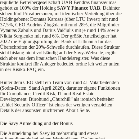
regulierte Betreibergesellschaft UAB Bendras finansavimas
gehört zu 100% der Holding
SAVY Finance UAB
. Dahinter
stehen fünf Privatpersonen, mit identischer Verteilung über die
Holdingebene: Donatas Karosas (über LTU Invest) mit rund
37,5%, CEO Audrius Žiugžda mit rund 28%, die Mitgründer
Vytautas Zabulis und Darius Vaičiulis mit je rund 14% sowie
Nikita Sergienko mit rund 6%. Der größte Anteilseigner hat
2022 die Eignungsprüfung der Bank of Lithuania für das
Überschreiten der 20%-Schwelle durchlaufen. Diese Struktur
steht bislang nicht vollständig auf der Savy-Webseite, ergibt
sich aber aus dem litauischen Handelsregister. Was diese
Struktur konkret für Anleger bedeutet, ordne ich weiter unten
in der Risiko-FAQ ein.
Hinter dem CEO steht ein Team von rund 41 Mitarbeitenden
(Sodra-Daten, Stand April 2026), darunter eigene Funktionen
für Compliance, Credit Risk, IT und Real Estate
Development. Bürohund „Churchill“ als ironisch betitelter
„Chief Security Officer“ ist eines der wenigen verspielten
Details der ansonsten nüchternen About-Seite.
Die Savy Anmeldung und der Bonus
Die Anmeldung bei Savy ist mehrstufig und etwas
aufwendiger als bei reinen Marktplätzen. Du brauchst