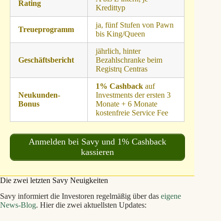
Rating
Kredittyp
ja, fünf Stufen von Pawn
Treueprogramm
bis King/Queen
jährlich, hinter
Geschäftsbericht
Bezahlschranke beim
Registrų Centras
1% Cashback
auf
Neukunden-
Investments der ersten 3
Bonus
Monate + 6 Monate
kostenfreie Service Fee
Anmelden bei Savy und 1% Cashback
kassieren
Die zwei letzten Savy Neuigkeiten
Savy informiert die Investoren regelmäßig über das
eigene
News-Blog
. Hier die zwei aktuellsten Updates: