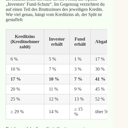
„Investors‘ Fund-Schutz“. Im Gegenzug verzichtest du
auf einen Teil des Bruttozinses des jeweiligen Kredits.
Wie viel genau, hängt vom Kreditzins ab, der Split ist
gestaffelt:
Kreditzins
Investor
Fund
(Kreditnehmer
Abgabequote
erhält
erhält
zahlt)
6 %
5 %
1 %
17 %
10 %
7 %
3 %
30 %
17 %
10 %
7 %
41 %
20 %
11 %
9 %
45 %
25 %
12 %
13 %
52 %
≥ 15
≥ 29 %
14 %
über 50 %
%