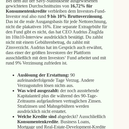
Bei dem auf der Savy-Statistikseite ausgewiesenen
gewichteten Durchschnittszins von
16,72% für
Konsumentenkredite
verbleiben dem Investors-Fund-
Investor real also rund
9 bis 10% Bruttoverzinsung
.
Das ist die reale Ausgangsbasis für jede Nettorechnung,
nicht die plakativen 16%. Eine separate Extragebühr für
den Fund gibt es nicht, das hat CEO Audrius Žiugžda
im 10in10-Interview ausdrücklich bestätigt. Du zahlst
nicht mit einem Gebührenbetrag, du zahlst mit
Zinsverzicht. Audrius hat im Gespräch auch erwähnt,
dass einer der größten Investoren der Plattform
ausschließlich mit dem Investors‘ Fund arbeitet und mit
rund 9% Verzinsung zufrieden ist.
Auslösung der Erstattung:
90
aufeinanderfolgende Tage Verzug. Andere
Verzugsstufen lösen nichts aus.
Was wird ausgezahlt:
der noch ausstehende
Kapitalanteil plus die während des 90-Tage-
Zeitraums aufgelaufenen vertraglichen Zinsen.
Strafzinsen und Mahngebühren werden
ausdrücklich nicht erstattet.
Welche Kredite sind
abgedeckt? Ausschließlich
Konsumentenkredite
. Business Loans,
Mortgage und Real-Estate-Development-Kredite