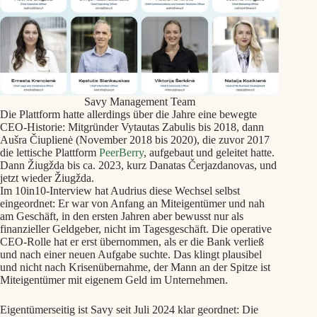
Savy Management Team
Die Plattform hatte allerdings über die Jahre eine bewegte
CEO-Historie: Mitgründer Vytautas Zabulis bis 2018, dann
Aušra Čiuplienė (November 2018 bis 2020), die zuvor 2017
die lettische Plattform
PeerBerry
, aufgebaut und geleitet hatte.
Dann Žiugžda bis ca. 2023, kurz Danatas Čerjazdanovas, und
jetzt wieder Žiugžda.
Im 10in10-Interview hat Audrius diese Wechsel selbst
eingeordnet: Er war von Anfang an Miteigentümer und nah
am Geschäft, in den ersten Jahren aber bewusst nur als
finanzieller Geldgeber, nicht im Tagesgeschäft. Die operative
CEO-Rolle hat er erst übernommen, als er die Bank verließ
und nach einer neuen Aufgabe suchte. Das klingt plausibel
und nicht nach Krisenübernahme, der Mann an der Spitze ist
Miteigentümer mit eigenem Geld im Unternehmen.
Eigentümerseitig ist Savy seit Juli 2024 klar geordnet: Die