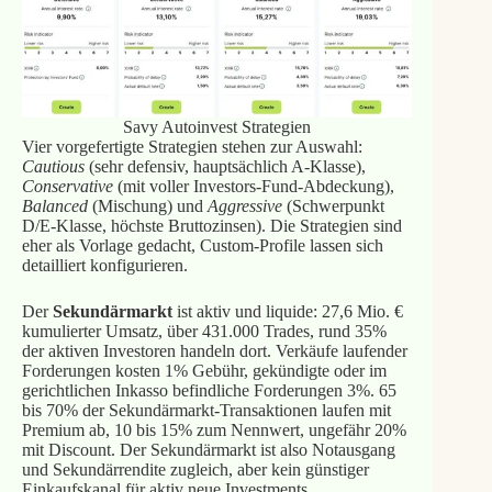
Savy Autoinvest Strategien
Vier vorgefertigte Strategien stehen zur Auswahl:
Cautious
(sehr defensiv, hauptsächlich A-Klasse),
Conservative
(mit voller Investors-Fund-Abdeckung),
Balanced
(Mischung) und
Aggressive
(Schwerpunkt
D/E-Klasse, höchste Bruttozinsen). Die Strategien sind
eher als Vorlage gedacht, Custom-Profile lassen sich
detailliert konfigurieren.
Der
Sekundärmarkt
ist aktiv und liquide: 27,6 Mio. €
kumulierter Umsatz, über 431.000 Trades, rund 35%
der aktiven Investoren handeln dort. Verkäufe laufender
Forderungen kosten 1% Gebühr, gekündigte oder im
gerichtlichen Inkasso befindliche Forderungen 3%. 65
bis 70% der Sekundärmarkt-Transaktionen laufen mit
Premium ab, 10 bis 15% zum Nennwert, ungefähr 20%
mit Discount. Der Sekundärmarkt ist also Notausgang
und Sekundärrendite zugleich, aber kein günstiger
Einkaufskanal für aktiv neue Investments.