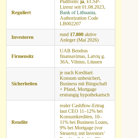
Plattform:
ja
, ECSP-
Lizenz seit 01.08.2023,
Reguliert
Bank of Lithuania
,
Authorization Code
LB002207
rund
17.800
aktive
Investoren
Anleger (Mai 2026)
UAB Bendras
Firmensitz
finansavimas, Latvių g.
36A, Vilnius, Litauen
je nach Kreditart:
Konsum unbesichert,
Sicherheiten
Business mit Bürgschaft
+ Pfand, Mortgage
erstrangig hypothekarisch
realer Cashflow-Ertrag
laut CEO 11–12% bei
Konsumkrediten, 10–
Rendite
11% bei Business Loans,
9% bei Mortgage (vor
Steuern); mit Investors‘