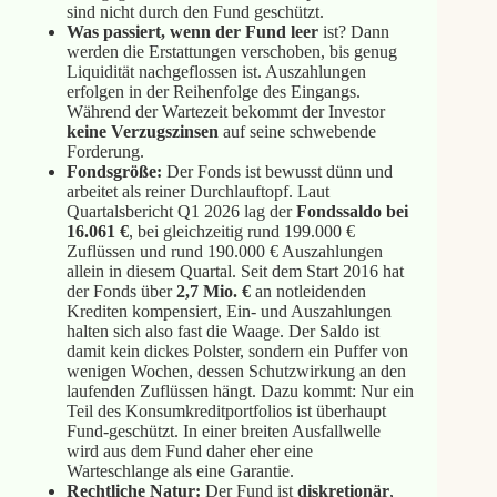
sind nicht durch den Fund geschützt.
Was passiert, wenn der Fund leer
ist? Dann
werden die Erstattungen verschoben, bis genug
Liquidität nachgeflossen ist. Auszahlungen
erfolgen in der Reihenfolge des Eingangs.
Während der Wartezeit bekommt der Investor
keine Verzugszinsen
auf seine schwebende
Forderung.
Fondsgröße:
Der Fonds ist bewusst dünn und
arbeitet als reiner Durchlauftopf. Laut
Quartalsbericht Q1 2026 lag der
Fondssaldo bei
16.061 €
, bei gleichzeitig rund 199.000 €
Zuflüssen und rund 190.000 € Auszahlungen
allein in diesem Quartal. Seit dem Start 2016 hat
der Fonds über
2,7 Mio. €
an notleidenden
Krediten kompensiert, Ein- und Auszahlungen
halten sich also fast die Waage. Der Saldo ist
damit kein dickes Polster, sondern ein Puffer von
wenigen Wochen, dessen Schutzwirkung an den
laufenden Zuflüssen hängt. Dazu kommt: Nur ein
Teil des Konsumkreditportfolios ist überhaupt
Fund-geschützt. In einer breiten Ausfallwelle
wird aus dem Fund daher eher eine
Warteschlange als eine Garantie.
Rechtliche Natur:
Der Fund ist
diskretionär
,