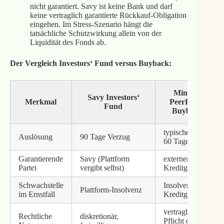
nicht garantiert. Savy ist keine Bank und darf
keine vertraglich garantierte Rückkauf-Obligation
eingehen. Im Stress-Szenario hängt die
tatsächliche Schutzwirkung allein von der
Liquidität des Fonds ab.
Der Vergleich Investors‘ Fund versus Buyback:
Mintos /
Savy Investors‘
Merkmal
PeerBerry
Fund
Buyback
typischerweise
Auslösung
90 Tage Verzug
60 Tage
Garantierende
Savy (Plattform
externer
Partei
vergibt selbst)
Kreditgeber
Schwachstelle
Insolvenz des
Plattform-Insolvenz
im Ernstfall
Kreditgebers
vertragliche
Rechtliche
diskretionär,
Pflicht des