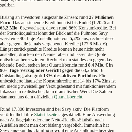
spürbar.
Bislang an Investoren ausgezahlte Zinsen: rund
27 Millionen
Euro
. Das ausstehende Kreditbuch ist bis Ende Q1 2026 auf
63,2 Mio. €
gewachsen, davon rund 86% Konsumkredite. Bei
der Portfolioqualität lohnt der Blick auf die Fußnote: Savy
weist eine 90-Tage-Ausfallquote von
5,2%
aus, rechnet diese
aber gegen alle jemals vergebenen Kredite (177,6 Mio. €).
Längst zurückgezahlte Kredite können heute nicht mehr
ausfallen, drücken den Nenner aber und lassen die Quote
optisch sauberer wirken. Rechnet man stattdessen gegen das
lebende Buch, stehen laut Quartalsbericht rund
8,4 Mio. € in
90+-Tage-Verzug oder Gericht
gegen die 63,2 Mio. €
Outstanding, also grob
13% des aktiven Portfolios
. Für
unbesicherte litauische Konsumkredite mit 14 bis 17% Zins ist
ein niedrig-zweistelliger Verzugsbestand mit funktionierendem
Inkasso ein realistischer, kein dramatischer Wert. Die Zahlen
stammen aus dem offiziellen
Quartalsbericht
.
Rund 17.800 Investoren sind bei Savy aktiv. Die Plattform
veröffentlicht ihre
Statistikseite
tagesaktuell. Eine Auswertung
nach Auflagejahr oder eine Netto-Rendite-Statistik nach
Ausfällen sucht man dort bislang vergeblich. Immerhin hat
Savy angekündigt, künftig sowohl eine Ausfallquote bezogen