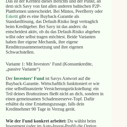
Das ist der Kernteil dieses Berichts und der Punkt, an
dem sich Savy von fast allen anderen baltischen P2P-
Plattformen unterscheidet. Bei Mintos, PeerBerry oder
Esketit
gibt es eine Buyback-Garantie als
Standardlösung, das Default-Risiko liegt vertraglich
beim Kreditgeber. Bei Savy ist das anders: du
entscheidest aktiv, ob du das Default-Risiko abgeben
willst oder selbst tragen möchtest. Beide Varianten
haben ihre eigene Mechanik, ihre eigene
Renditezusammensetzung und ihre eigenen
Schwachstellen.
Variante 1: Mit Investors‘ Fund (Konsumkredite,
„passive Variante“)
Der
Investors‘ Fund
ist Savys Antwort auf die
Buyback-Garantie. Wirtschaftlich funktioniert er wie
eine selbstfinanzierte Versicherungsrückstellung: ein
Teil deines Bruttozinses fließt nicht an dich, sondern in
einen gemeinsamen Schadensreserve-Topf. Dafür
erhältst du eine Erstattungszusage, falls dein
Kreditnehmer 90 Tage in Verzug gerät.
Wie der Fund konkret arbeitet:
Du wählst beim
Investment (oder im Auto-Invest-Profil) die Option