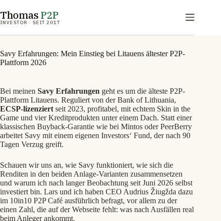
Zum
Thomas
P2P
Inhalt
springen
INVESTOR · SEIT 2017
Savy Erfahrungen: Mein Einstieg bei Litauens ältester P2P-
Plattform 2026
Bei meinen
Savy Erfahrungen
geht es um die älteste P2P-
Plattform Litauens. Reguliert von der Bank of Lithuania,
ECSP-lizenziert
seit 2023, profitabel, mit echtem Skin in the
Game und vier Kreditprodukten unter einem Dach. Statt einer
klassischen Buyback-Garantie wie bei Mintos oder PeerBerry
arbeitet Savy mit einem eigenen Investors‘ Fund, der nach 90
Tagen Verzug greift.
Schauen wir uns an, wie Savy funktioniert, wie sich die
Renditen in den beiden Anlage-Varianten zusammensetzen
und warum ich nach langer Beobachtung seit Juni 2026 selbst
investiert bin. Lars und ich haben CEO Audrius Žiugžda dazu
im 10in10 P2P Café ausführlich befragt, vor allem zu der
einen Zahl, die auf der Webseite fehlt: was nach Ausfällen real
beim Anleger ankommt.