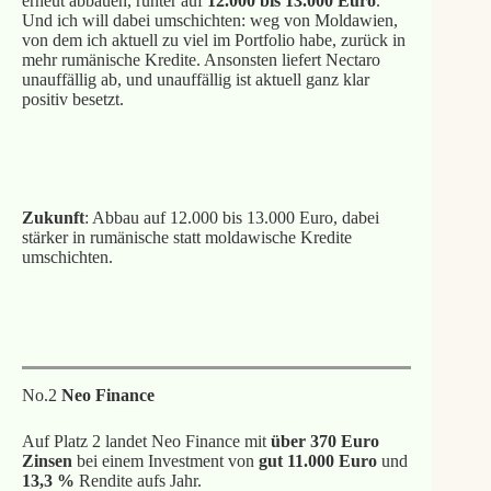
erneut abbauen, runter auf
12.000 bis 13.000 Euro
.
Und ich will dabei umschichten: weg von Moldawien,
von dem ich aktuell zu viel im Portfolio habe, zurück in
mehr rumänische Kredite. Ansonsten liefert Nectaro
unauffällig ab, und unauffällig ist aktuell ganz klar
positiv besetzt.
1% Cashback mit meinem Link
Zukunft
: Abbau auf 12.000 bis 13.000 Euro, dabei
stärker in rumänische statt moldawische Kredite
umschichten.
Meine Nectaro Erfahrungen
No.2
Neo Finance
Auf Platz 2 landet Neo Finance mit
über 370 Euro
Zinsen
bei einem Investment von
gut 11.000 Euro
und
13,3 %
Rendite aufs Jahr.