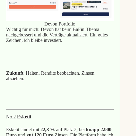
Devon Portfolio
Wichtig für mich: Devon hat beim BaFin-Thema
nachgebessert und die Verträge aktualisiert. Ein gutes
Zeichen, ich bleibe investiert.
Bonus mit meinem Link
Zukunft
: Halten, Rendite beobachten. Zinsen
abziehen.
Meine Devon Erfahrungen
No.2
Esketit
Esketit landet mit
22,8 %
auf Platz 2, bei
knapp 2.900
Euro
und
gut 120 Euro
Zinsen. Die Plattform habe ich