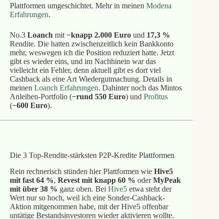
Plattformen umgeschichtet. Mehr in meinen
Modena
Erfahrungen
.
No.3
Loanch
mit
−knapp 2.000 Euro
und
17,3 %
Rendite. Die hatten zwischenzeitlich kein Bankkonto
mehr, weswegen ich die Position reduziert hatte. Jetzt
gibt es wieder eins, und im Nachhinein war das
vielleicht ein Fehler, denn aktuell gibt es dort viel
Cashback als eine Art Wiedergutmachung. Details in
meinen
Loanch Erfahrungen
. Dahinter noch das Mintos
Anleihen-Portfolio (
−rund 550 Euro
) und
Profitus
(
−600 Euro
).
Die 3 Top-Rendite-stärksten P2P-Kredite Plattformen
Rein rechnerisch stünden hier Plattformen wie
Hive5
mit fast 64 %
,
Revest mit knapp 60 %
oder
MyPeak
mit über 38 %
ganz oben. Bei
Hive5
etwa steht der
Wert nur so hoch, weil ich eine Sonder-Cashback-
Aktion mitgenommen habe, mit der Hive5 offenbar
untätige Bestandsinvestoren wieder aktivieren wollte.