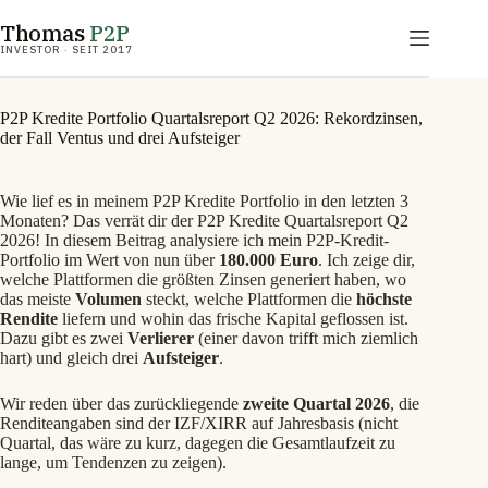
Zum
Thomas
P2P
Inhalt
springen
INVESTOR · SEIT 2017
P2P Kredite Portfolio Quartalsreport Q2 2026: Rekordzinsen,
der Fall Ventus und drei Aufsteiger
Wie lief es in meinem P2P Kredite Portfolio in den letzten 3
Monaten? Das verrät dir der P2P Kredite Quartalsreport Q2
2026! In diesem Beitrag analysiere ich mein P2P-Kredit-
Portfolio im Wert von nun über
180.000 Euro
. Ich zeige dir,
welche Plattformen die größten Zinsen generiert haben, wo
das meiste
Volumen
steckt, welche Plattformen die
höchste
Rendite
liefern und wohin das frische Kapital geflossen ist.
Dazu gibt es zwei
Verlierer
(einer davon trifft mich ziemlich
hart) und gleich drei
Aufsteiger
.
Wir reden über das zurückliegende
zweite Quartal 2026
, die
Renditeangaben sind der IZF/XIRR auf Jahresbasis (nicht
Quartal, das wäre zu kurz, dagegen die Gesamtlaufzeit zu
lange, um Tendenzen zu zeigen).