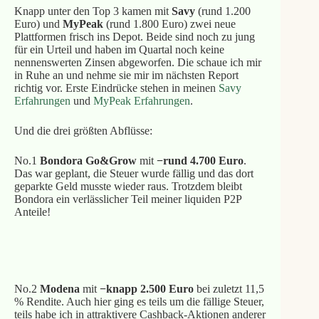
Knapp unter den Top 3 kamen mit
Savy
(rund 1.200
Euro) und
MyPeak
(rund 1.800 Euro) zwei neue
Plattformen frisch ins Depot. Beide sind noch zu jung
für ein Urteil und haben im Quartal noch keine
nennenswerten Zinsen abgeworfen. Die schaue ich mir
in Ruhe an und nehme sie mir im nächsten Report
richtig vor. Erste Eindrücke stehen in meinen
Savy
Erfahrungen
und
MyPeak Erfahrungen
.
Und die drei größten Abflüsse:
No.1
Bondora Go&Grow
mit
−rund 4.700 Euro
.
Das war geplant, die Steuer wurde fällig und das dort
geparkte Geld musste wieder raus. Trotzdem bleibt
Bondora ein verlässlicher Teil meiner liquiden P2P
Anteile!
Meine Bondora Erfahrungen
No.2
Modena
mit
−knapp 2.500 Euro
bei zuletzt 11,5
% Rendite. Auch hier ging es teils um die fällige Steuer,
teils habe ich in attraktivere Cashback-Aktionen anderer