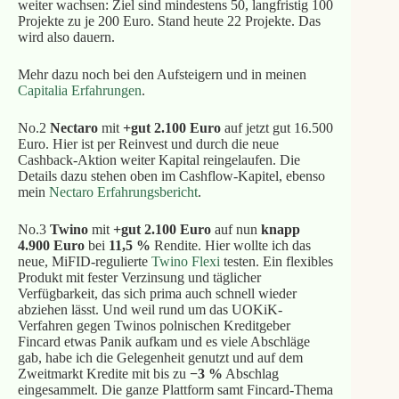
weiter wachsen: Ziel sind mindestens 50, langfristig 100
Projekte zu je 200 Euro. Stand heute 22 Projekte. Das
wird also dauern.
Mehr dazu noch bei den Aufsteigern und in meinen
Capitalia Erfahrungen
.
No.2
Nectaro
mit
+gut 2.100 Euro
auf jetzt gut 16.500
Euro. Hier ist per Reinvest und durch die neue
Cashback-Aktion weiter Kapital reingelaufen. Die
Details dazu stehen oben im Cashflow-Kapitel, ebenso
mein
Nectaro Erfahrungsbericht
.
No.3
Twino
mit
+gut 2.100 Euro
auf nun
knapp
4.900 Euro
bei
11,5 %
Rendite. Hier wollte ich das
neue, MiFID-regulierte
Twino Flexi
testen. Ein flexibles
Produkt mit fester Verzinsung und täglicher
Verfügbarkeit, das sich prima auch schnell wieder
abziehen lässt. Und weil rund um das UOKiK-
Verfahren gegen Twinos polnischen Kreditgeber
Fincard etwas Panik aufkam und es viele Abschläge
gab, habe ich die Gelegenheit genutzt und auf dem
Zweitmarkt Kredite mit bis zu
−3 %
Abschlag
eingesammelt. Die ganze Plattform samt Fincard-Thema