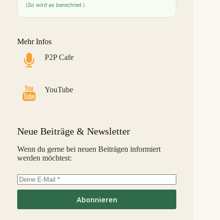
(
So wird es berechnet
.)
Bondster
9,0 %
28
S
LANDE
8,6 %
29
M
Mehr Infos
Monefit Smartsaver
7,4 %
30
S
P2P Cafe
Bondora G&G
7,1 %
31
L
Savy
5,8 %
32
S
YouTube
Indemo
5,2 %
33
M
Capitalia
5,1 %
34
S
Neue Beiträge & Newsletter
InSoil
2,6 %
35
S
Wenn du gerne bei neuen Beiträgen informiert
werden möchtest:
EstateGuru
-2,5 %
36
S
Linked Finance
-6,3 %
37
S
Abonnieren