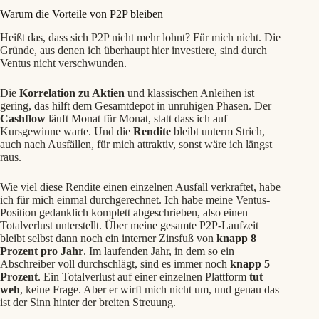
Warum die Vorteile von P2P bleiben
Heißt das, dass sich P2P nicht mehr lohnt? Für mich nicht. Die
Gründe, aus denen ich überhaupt hier investiere, sind durch
Ventus nicht verschwunden.
Die
Korrelation zu Aktien
und klassischen Anleihen ist
gering, das hilft dem Gesamtdepot in unruhigen Phasen. Der
Cashflow
läuft Monat für Monat, statt dass ich auf
Kursgewinne warte. Und die
Rendite
bleibt unterm Strich,
auch nach Ausfällen, für mich attraktiv, sonst wäre ich längst
raus.
Wie viel diese Rendite einen einzelnen Ausfall verkraftet, habe
ich für mich einmal durchgerechnet. Ich habe meine Ventus-
Position gedanklich komplett abgeschrieben, also einen
Totalverlust unterstellt. Über meine gesamte P2P-Laufzeit
bleibt selbst dann noch ein interner Zinsfuß von
knapp 8
Prozent pro Jahr
. Im laufenden Jahr, in dem so ein
Abschreiber voll durchschlägt, sind es immer noch
knapp 5
Prozent
. Ein Totalverlust auf einer einzelnen Plattform
tut
weh
, keine Frage. Aber er wirft mich nicht um, und genau das
ist der Sinn hinter der breiten Streuung.