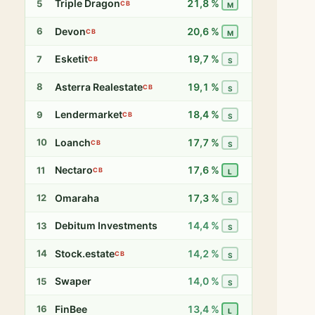
Triple Dragon
21,8 %
5
CB
M
Devon
20,6 %
6
CB
M
Esketit
19,7 %
7
CB
S
Asterra Realestate
19,1 %
8
CB
S
Lendermarket
18,4 %
9
CB
S
Loanch
17,7 %
10
CB
S
Nectaro
17,6 %
11
CB
L
Omaraha
17,3 %
12
S
Debitum Investments
14,4 %
13
S
Stock.estate
14,2 %
14
CB
S
Swaper
14,0 %
15
S
FinBee
13,4 %
16
L