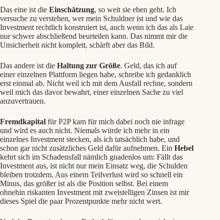
Das eine ist die
Einschätzung
, so weit sie eben geht. Ich
versuche zu verstehen, wer mein Schuldner ist und wie das
Investment rechtlich konstruiert ist, auch wenn ich das als Laie
nur schwer abschließend beurteilen kann. Das nimmt mir die
Unsicherheit nicht komplett, schärft aber das Bild.
Das andere ist die
Haltung zur Größe
. Geld, das ich auf
einer einzelnen Plattform liegen habe, schreibe ich gedanklich
erst einmal ab. Nicht weil ich mit dem Ausfall rechne, sondern
weil mich das davor bewahrt, einer einzelnen Sache zu viel
anzuvertrauen.
Fremdkapital
für P2P kam für mich dabei noch nie infrage
und wird es auch nicht. Niemals würde ich mehr in ein
einzelnes Investment stecken, als ich tatsächlich habe, und
schon gar nicht zusätzliches Geld dafür aufnehmen. Ein
Hebel
kehrt sich im Schadensfall nämlich gnadenlos um: Fällt das
Investment aus, ist nicht nur mein Einsatz weg, die Schulden
bleiben trotzdem. Aus einem Teilverlust wird so schnell ein
Minus, das größer ist als die Position selbst. Bei einem
ohnehin riskanten Investment mit zweistelligen Zinsen ist mir
dieses Spiel die paar Prozentpunkte mehr nicht wert.