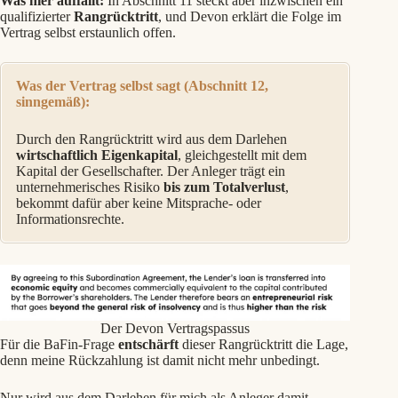
Was hier auffällt:
In Abschnitt 11 steckt aber inzwischen ein
qualifizierter
Rangrücktritt
, und Devon erklärt die Folge im
Vertrag selbst erstaunlich offen.
Was der Vertrag selbst sagt (Abschnitt 12,
sinngemäß):
Durch den Rangrücktritt wird aus dem Darlehen
wirtschaftlich Eigenkapital
, gleichgestellt mit dem
Kapital der Gesellschafter. Der Anleger trägt ein
unternehmerisches Risiko
bis zum Totalverlust
,
bekommt dafür aber keine Mitsprache- oder
Informationsrechte.
Der Devon Vertragspassus
Für die BaFin-Frage
entschärft
dieser Rangrücktritt die Lage,
denn meine Rückzahlung ist damit nicht mehr unbedingt.
Nur wird aus dem Darlehen für mich als Anleger damit