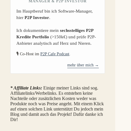
MANAGER & P2P INVESTOR
Im Hauptberuf bin ich Software-Manager,
hier
P2P Investor
.
Ich dokumentiere mein
sechsstelliges P2P
Kredite Portfolio
(>150k€) und prüfe P2P-
Anbieter analytisch auf Herz und Nieren.
🎙️ Co-Host im
P2P Cafe Podcast
.
mehr über mich →
* Affiliate Links:
Einige meiner Links sind sog.
Affiliatelinks/Werbelinks. Es entstehen keine
Nachteile oder zusätzlichen Kosten weder was
Produkte noch was Preise angeht. Mit einem Klick
auf einen solchen Link unterstützt Du jedoch mein
Blog und damit auch das Projekt! Dafür danke ich
Dir!