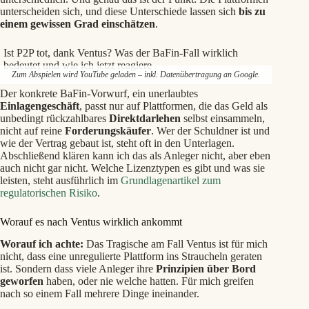
unterscheiden sich, und diese Unterschiede lassen sich
bis zu
einem gewissen Grad einschätzen
.
Ist P2P tot, dank Ventus? Was der BaFin-Fall wirklich
bedeutet und wie ich jetzt reagiere
Zum Abspielen wird YouTube geladen – inkl. Datenübertragung an Google.
Der konkrete BaFin-Vorwurf, ein unerlaubtes
Einlagengeschäft
, passt nur auf Plattformen, die das Geld als
unbedingt rückzahlbares
Direktdarlehen
selbst einsammeln,
nicht auf reine
Forderungskäufer
. Wer der Schuldner ist und
wie der Vertrag gebaut ist, steht oft in den Unterlagen.
Abschließend klären kann ich das als Anleger nicht, aber eben
auch nicht gar nicht. Welche Lizenztypen es gibt und was sie
leisten, steht ausführlich im
Grundlagenartikel zum
regulatorischen Risiko
.
Worauf es nach Ventus wirklich ankommt
Worauf ich achte:
Das Tragische am Fall Ventus ist für mich
nicht, dass eine unregulierte Plattform ins Straucheln geraten
ist. Sondern dass viele Anleger ihre
Prinzipien über Bord
geworfen
haben, oder nie welche hatten. Für mich greifen
nach so einem Fall mehrere Dinge ineinander.