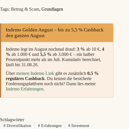
Tags:
Betrug & Scam
,
Grundlagen
Indemo Golden August – bis zu 5,5 % Cashback
den ganzen August
Indemo legt im August nochmal drauf:
3 %
ab 10 €,
4
%
ab 1.000 € und
5,5 %
ab 3.000 € – ein halber
Prozentpunkt mehr als im Juli. Kumulativ berechnet,
läuft bis 31.08.26.
Über
meinen Indemo Link
gibt es zusätzlich
0,5 %
reguläres Cashback
. Du kennst die besicherte
Forderungsplattform noch nicht? Dann lies meine
Indemo Erfahrungen
.
Schlagwörter
#
Diversifikation
#
Erfahrungen
#
Investment