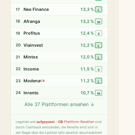
Neo Finance
13,3 %
17
L
Afranga
13,2 %
18
M
Profitus
12,4 %
19
S
Viainvest
12,2 %
20
L
Mintos
12,0 %
21
L
Income
11,5 %
22
S
Modena
11,2 %
23
CB
L
Inrento
10,7 %
24
M
Alle 37 Plattformen ansehen ↓
Twino
9,8 %
25
S
Fintown
9,4 %
26
S
Legende
und
aufgepasst
–
CB
-Plattform-Renditen
sind
durch Cashback entstanden, die Rendite wird sich in
PeerBerry
9,2 %
27
S
der Regel über die Laufzeit teils deutlich abschwächen!