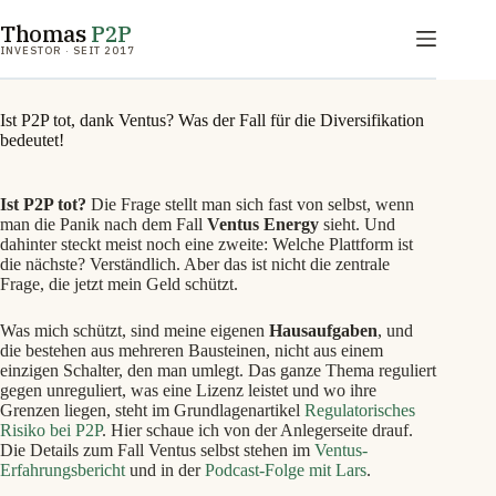
Zum
Thomas
P2P
Inhalt
springen
INVESTOR · SEIT 2017
Ist P2P tot, dank Ventus? Was der Fall für die Diversifikation
bedeutet!
Ist P2P tot?
Die Frage stellt man sich fast von selbst, wenn
man die Panik nach dem Fall
Ventus Energy
sieht. Und
dahinter steckt meist noch eine zweite: Welche Plattform ist
die nächste? Verständlich. Aber das ist nicht die zentrale
Frage, die jetzt mein Geld schützt.
Was mich schützt, sind meine eigenen
Hausaufgaben
, und
die bestehen aus mehreren Bausteinen, nicht aus einem
einzigen Schalter, den man umlegt. Das ganze Thema reguliert
gegen unreguliert, was eine Lizenz leistet und wo ihre
Grenzen liegen, steht im Grundlagenartikel
Regulatorisches
Risiko bei P2P
. Hier schaue ich von der Anlegerseite drauf.
Die Details zum Fall Ventus selbst stehen im
Ventus-
Erfahrungsbericht
und in der
Podcast-Folge mit Lars
.