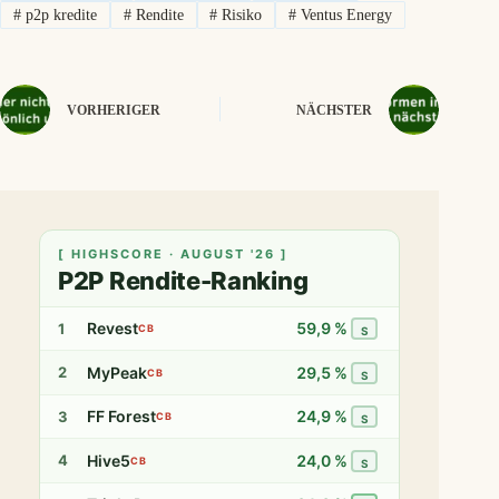
#
p2p kredite
#
Rendite
#
Risiko
#
Ventus Energy
VORHERIGER
NÄCHSTER
[ HIGHSCORE · AUGUST '26 ]
P2P Rendite-Ranking
Revest
59,9 %
1
CB
S
MyPeak
29,5 %
2
CB
S
FF Forest
24,9 %
3
CB
S
Hive5
24,0 %
4
CB
S