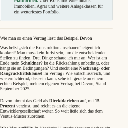
Plattformen.
Über Konsumkredite hinaus:
Immobilien, Agrar und weitere Anlageklassen für
ein wetterfestes Portfolio.
Wie man so einen Vertrag liest: das Beispiel Devon
Was heißt „sich die Konstruktion anschauen“ eigentlich
konkret? Man muss kein Jurist sein, um die entscheidenden
Stellen zu finden. Drei Dinge schaue ich mir an: Wer ist am
Ende mein
Schuldner
? Ist die Rückzahlung unbedingt, oder
hängt sie an Bedingungen? Und steckt eine
Nachrang- oder
Rangrücktrittsklausel
im Vertrag? Wie aufschlussreich, und
wie ernüchternd, das sein kann, sehe ich gerade an einem
echten Beispiel, meinem eigenen Vertrag bei Devon, Stand
September 2025.
Devon nimmt das Geld als
Direktdarlehen
auf, mit
15
Prozent
verzinst, und reicht es an die eigene
Entwicklergesellschaft weiter. So weit ließe sich das dem
Ventus-Muster zuordnen.