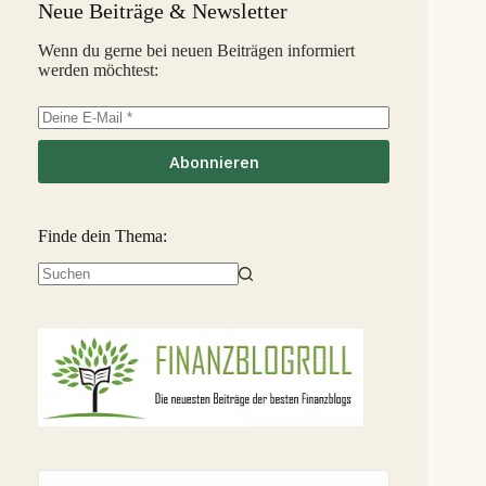
S
Neue Beiträge & Newsletter
InSoil
2,6 %
35
S
Wenn du gerne bei neuen Beiträgen informiert
werden möchtest:
EstateGuru
-2,5 %
36
S
Linked Finance
-6,3 %
37
S
Abonnieren
Finde dein Thema:
Keine
Ergebnisse