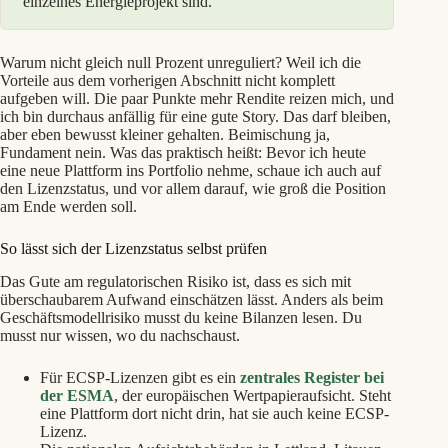
einzelnes Energieprojekt sind.
Warum nicht gleich null Prozent unreguliert? Weil ich die
Vorteile aus dem vorherigen Abschnitt nicht komplett
aufgeben will. Die paar Punkte mehr Rendite reizen mich, und
ich bin durchaus anfällig für eine gute Story. Das darf bleiben,
aber eben bewusst kleiner gehalten. Beimischung ja,
Fundament nein. Was das praktisch heißt: Bevor ich heute
eine neue Plattform ins Portfolio nehme, schaue ich auch auf
den Lizenzstatus, und vor allem darauf, wie groß die Position
am Ende werden soll.
So lässt sich der Lizenzstatus selbst prüfen
Das Gute am regulatorischen Risiko ist, dass es sich mit
überschaubarem Aufwand einschätzen lässt. Anders als beim
Geschäftsmodellrisiko musst du keine Bilanzen lesen. Du
musst nur wissen, wo du nachschaust.
Für ECSP-Lizenzen gibt es ein
zentrales Register bei
der ESMA
, der europäischen Wertpapieraufsicht. Steht
eine Plattform dort nicht drin, hat sie auch keine ECSP-
Lizenz.