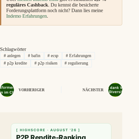
reguläres Cashback
. Du kennst die besicherte
Forderungsplattform noch nicht? Dann lies meine
Indemo Erfahrungen
.
Schlagwörter
#
anlegen
#
bafin
#
ecsp
#
Erfahrungen
#
p2p kredite
#
p2p risiken
#
regulierung
VORHERIGER
NÄCHSTER
[ HIGHSCORE · AUGUST '26 ]
P2P Rendite-Ranking