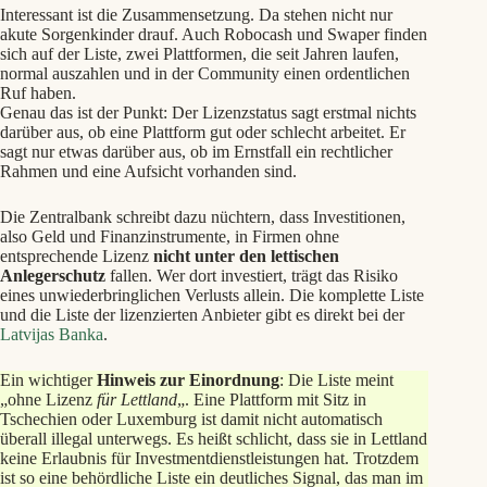
Interessant ist die Zusammensetzung. Da stehen nicht nur
akute Sorgenkinder drauf. Auch Robocash und Swaper finden
sich auf der Liste, zwei Plattformen, die seit Jahren laufen,
normal auszahlen und in der Community einen ordentlichen
Ruf haben.
Genau das ist der Punkt: Der Lizenzstatus sagt erstmal nichts
darüber aus, ob eine Plattform gut oder schlecht arbeitet. Er
sagt nur etwas darüber aus, ob im Ernstfall ein rechtlicher
Rahmen und eine Aufsicht vorhanden sind.
Die Zentralbank schreibt dazu nüchtern, dass Investitionen,
also Geld und Finanzinstrumente, in Firmen ohne
entsprechende Lizenz
nicht unter den lettischen
Anlegerschutz
fallen. Wer dort investiert, trägt das Risiko
eines unwiederbringlichen Verlusts allein. Die komplette Liste
und die Liste der lizenzierten Anbieter gibt es direkt bei der
Latvijas Banka
.
Ein wichtiger
Hinweis zur Einordnung
: Die Liste meint
„ohne Lizenz
für Lettland
„. Eine Plattform mit Sitz in
Tschechien oder Luxemburg ist damit nicht automatisch
überall illegal unterwegs. Es heißt schlicht, dass sie in Lettland
keine Erlaubnis für Investmentdienstleistungen hat. Trotzdem
ist so eine behördliche Liste ein deutliches Signal, das man im