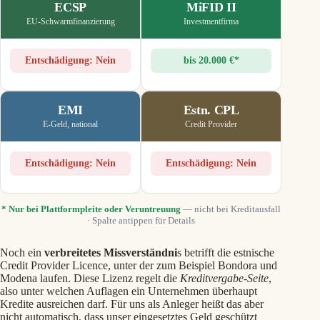
ECSP
MiFID II
EU-Schwarmfinanzierung
Investmentfirma
Entschädigung: Nein
bis 20.000 €*
EMI
Estn. CPL
E-Geld, national
Credit Provider
Entschädigung: Nein
Entschädigung: Nein
* Nur bei Plattformpleite oder Veruntreuung
— nicht bei Kreditausfall
· Spalte antippen für Details
Noch ein
verbreitetes Missverständni
s betrifft die estnische
Credit Provider Licence, unter der zum Beispiel Bondora und
Modena laufen. Diese Lizenz regelt die
Kreditvergabe-Seite
,
also unter welchen Auflagen ein Unternehmen überhaupt
Kredite ausreichen darf. Für uns als Anleger heißt das aber
nicht automatisch, dass unser eingesetztes Geld geschützt