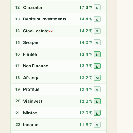
Omaraha
17,3 %
12
S
Debitum Investments
14,4 %
13
S
Stock.estate
14,2 %
14
CB
S
Swaper
14,0 %
15
S
FinBee
13,4 %
16
L
Neo Finance
13,3 %
17
L
Afranga
13,2 %
18
M
Profitus
12,4 %
19
S
Viainvest
12,2 %
20
L
Mintos
12,0 %
21
L
Income
11,5 %
22
S