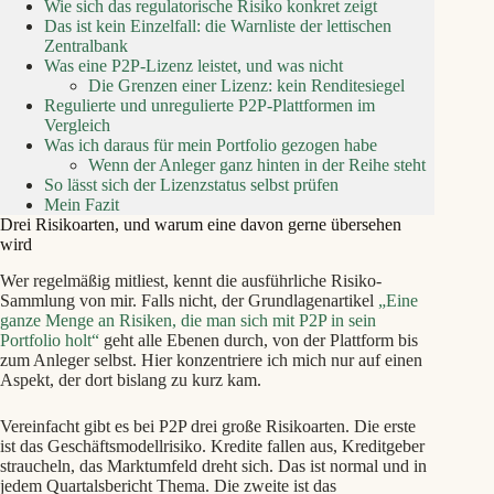
Wie sich das regulatorische Risiko konkret zeigt
Das ist kein Einzelfall: die Warnliste der lettischen
Zentralbank
Was eine P2P-Lizenz leistet, und was nicht
Die Grenzen einer Lizenz: kein Renditesiegel
Regulierte und unregulierte P2P-Plattformen im
Vergleich
Was ich daraus für mein Portfolio gezogen habe
Wenn der Anleger ganz hinten in der Reihe steht
So lässt sich der Lizenzstatus selbst prüfen
Mein Fazit
Drei Risikoarten, und warum eine davon gerne übersehen
wird
Wer regelmäßig mitliest, kennt die ausführliche Risiko-
Sammlung von mir. Falls nicht, der Grundlagenartikel
„Eine
ganze Menge an Risiken, die man sich mit P2P in sein
Portfolio holt“
geht alle Ebenen durch, von der Plattform bis
zum Anleger selbst. Hier konzentriere ich mich nur auf einen
Aspekt, der dort bislang zu kurz kam.
Vereinfacht gibt es bei P2P drei große Risikoarten. Die erste
ist das Geschäftsmodellrisiko. Kredite fallen aus, Kreditgeber
straucheln, das Marktumfeld dreht sich. Das ist normal und in
jedem Quartalsbericht Thema. Die zweite ist das