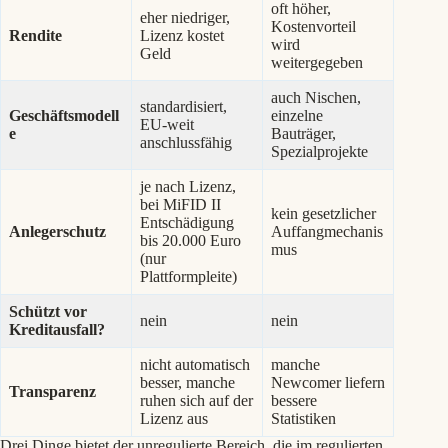
oft höher,
eher niedriger,
Kostenvorteil
Rendite
Lizenz kostet
wird
Geld
weitergegeben
auch Nischen,
standardisiert,
Geschäftsmodell
einzelne
EU-weit
e
Bauträger,
anschlussfähig
Spezialprojekte
je nach Lizenz,
bei MiFID II
kein gesetzlicher
Entschädigung
Anlegerschutz
Auffangmechanis
bis 20.000 Euro
mus
(nur
Plattformpleite)
Schützt vor
nein
nein
Kreditausfall?
nicht automatisch
manche
besser, manche
Newcomer liefern
Transparenz
ruhen sich auf der
bessere
Lizenz aus
Statistiken
Drei Dinge bietet der unregulierte Bereich, die im regulierten