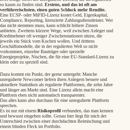
so kaum zu finden sind.
Erstens, und das ist oft am
verführerischsten, einen guten Schluck mehr Rendite.
Eine ECSP- oder MiFID-Lizenz kostet Geld, Eigenkapital,
Compliance, Reporting, lizenzierte Zahlungsdienstleister. Wer
das nicht stemmen muss, kann schlicht höhere Zinsen
anbieten. Zweitens kürzere Wege, weil zwischen Anleger und
Kreditnehmer oft weniger Zwischenstationen sitzen, die
jeweils ein Stück vom Kuchen wollen. Und drittens
Geschäftsmodelle, die in der regulierten Welt so nicht
vorkommen, einzelne Bauträger oder spezielle
Energieprojekte, Nischen, die für eine EU-Standard-Lizenz zu
klein oder zu speziell sind.
Dazu kommt ein Punkt, der gerne untergeht: Manche
unregulierte Newcomer liefern ihren Anlegern bessere und
aktuellere Statistiken als regulierte Plattformen, die zehn Jahre
und länger am Markt sind. Eine Lizenz allein macht eine
Plattform eben nicht automatisch transparenter.
Das alles kann also durchaus für eine unregulierte Plattform
sprechen.
Es ist nur mit einem
Risikoprofil
verbunden, das man kennen
und bewusst eingehen sollte. Genau hier liegt für mich der
Unterschied zwischen einer durchdachten Beimischung und
einem blinden Fleck im Portfolio.