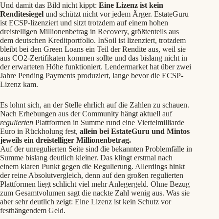
Und damit das Bild nicht kippt:
Eine Lizenz ist kein
Renditesiegel
und schützt nicht vor jedem Ärger. EstateGuru
ist ECSP-lizenziert und sitzt trotzdem auf einem hohen
dreistelligen Millionenbetrag in Recovery, größtenteils aus
dem deutschen Kreditportfolio. InSoil ist lizenziert, trotzdem
bleibt bei den Green Loans ein Teil der Rendite aus, weil sie
aus CO2-Zertifikaten kommen sollte und das bislang nicht in
der erwarteten Höhe funktioniert. Lendermarket hat über zwei
Jahre Pending Payments produziert, lange bevor die ECSP-
Lizenz kam.
Es lohnt sich, an der Stelle ehrlich auf die Zahlen zu schauen.
Nach Erhebungen aus der Community hängt aktuell auf
regulierten
Plattformen in Summe rund eine Viertelmilliarde
Euro in Rückholung fest,
allein bei EstateGuru und Mintos
jeweils ein dreistelliger Millionenbetrag.
Auf der unregulierten Seite sind die bekannten Problemfälle in
Summe bislang deutlich kleiner. Das klingt erstmal nach
einem klaren Punkt gegen die Regulierung. Allerdings hinkt
der reine Absolutvergleich, denn auf den großen regulierten
Plattformen liegt schlicht viel mehr Anlegergeld. Ohne Bezug
zum Gesamtvolumen sagt die nackte Zahl wenig aus. Was sie
aber sehr deutlich zeigt: Eine Lizenz ist kein Schutz vor
festhängendem Geld.