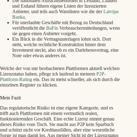
Die nationalen Aufsichtsbehörden in Lettland, Litauen
und Estland führen eigene Listen der lizenzierten
Anbieter, und teils auch Warnlisten wie die der
Latvijas
Banka
.
Für unerlaubte Geschäfte mit Bezug zu Deutschland
veröffentlicht die
BaFin
Verbrauchermitteilungen, wenn
sie gegen einen Anbieter vorgeht.
Ein Blick in die Vertragsunterlagen lohnt sich. Dort
steht, welche rechtliche Konstruktion hinter dem
Investment steckt, also ob es ein Darlehensvertrag, eine
Note oder etwas anderes ist.
Welche der von mir beobachteten Plattformen aktuell welchen
Lizenzstatus haben, pflege ich laufend in meinem
P2P-
Plattform-Rating
ein. Das ist meist schneller, als sich durch die
einzelnen Register zu klicken.
Mein Fazit
Das regulatorische Risiko ist eine eigene Kategorie, und es
trifft auch Plattformen mit einem vermutlich realen,
funktionierenden Geschäft. Eine echte Lizenz nimmt genau
dieses Risiko vom Tisch. Sie macht aus P2P kein Sparbuch
und schützt nicht vor Kreditausfällen, aber eine wesentliche
Sorge ist man damit los. Aus meiner Sicht ist der Lizenzstatus