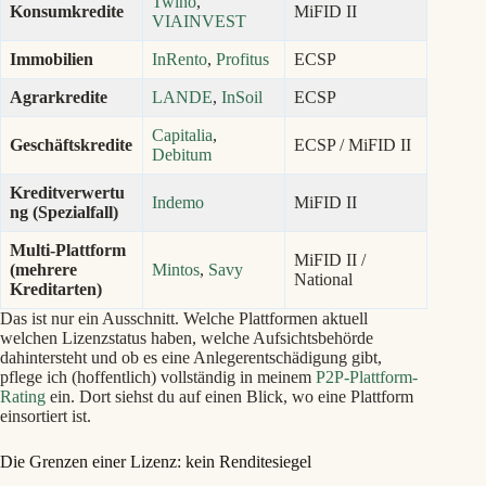
Twino
,
Konsumkredite
MiFID II
VIAINVEST
Immobilien
InRento
,
Profitus
ECSP
Agrarkredite
LANDE
,
InSoil
ECSP
Capitalia
,
Geschäftskredite
ECSP / MiFID II
Debitum
Kreditverwertu
Indemo
MiFID II
ng (Spezialfall)
Multi-Plattform
MiFID II /
(mehrere
Mintos
,
Savy
National
Kreditarten)
Das ist nur ein Ausschnitt. Welche Plattformen aktuell
welchen Lizenzstatus haben, welche Aufsichtsbehörde
dahintersteht und ob es eine Anlegerentschädigung gibt,
pflege ich (hoffentlich) vollständig in meinem
P2P-Plattform-
Rating
ein. Dort siehst du auf einen Blick, wo eine Plattform
einsortiert ist.
Die Grenzen einer Lizenz: kein Renditesiegel