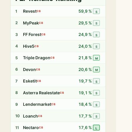
Revest
59,9 %
1
CB
S
MyPeak
29,5 %
2
CB
S
FF Forest
24,9 %
3
CB
S
Hive5
24,0 %
4
CB
S
Triple Dragon
21,8 %
5
CB
M
Devon
20,6 %
6
CB
M
Esketit
19,7 %
7
CB
S
Asterra Realestate
19,1 %
8
CB
S
Lendermarket
18,4 %
9
CB
S
Loanch
17,7 %
10
CB
S
Nectaro
17,6 %
11
CB
L