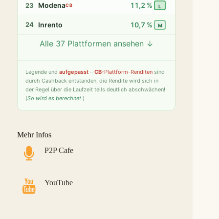
Modena
11,2 %
23
CB
L
Inrento
10,7 %
24
M
Alle 37 Plattformen ansehen ↓
Twino
9,8 %
25
S
Fintown
9,4 %
26
S
Legende
und
aufgepasst
–
CB
-Plattform-Renditen
sind
durch Cashback entstanden, die Rendite wird sich in
PeerBerry
9,2 %
27
S
der Regel über die Laufzeit teils deutlich abschwächen!
(
So wird es berechnet
.)
Bondster
9,0 %
28
S
LANDE
8,6 %
29
M
Mehr Infos
Monefit Smartsaver
7,4 %
30
S
P2P Cafe
Bondora G&G
7,1 %
31
L
Savy
5,8 %
32
S
YouTube
Indemo
5,2 %
33
M
Capitalia
5,1 %
34