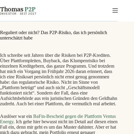
Zum
Thomas
P2P
Inhalt
springen
INVESTOR · SEIT 2017
Reguliert oder nicht? Das P2P-Risiko, das ich persönlich
unterschätzt habe
Ich schreibe seit Jahren über die Risiken bei P2P-Krediten.
Über Plattformpleiten, Buyback, das Klumpenrisiko bei
einzelnen Kreditgebern, das ganze Programm. Und trotzdem
hat mich ein Vorgang im Frühjahr 2026 daran erinnert, dass
ich eine Risikoart persönlich nicht ernst genug genommen
habe: das regulatorische Risiko. Nicht im Sinne von
„Plattform betrügt“ und auch nicht „Geschäftsmodell
funktioniert nicht“. Sondern der Fall, dass eine
Aufsichtsbehörde aus rein juristischen Gründen den Geldhahn
zudreht. Auch bei einer Plattform, die vermutlich real arbeitet.
Auslöser war ein
BaFin-Bescheid gegen die Plattform Ventus
Energy
. Ich gehe hier bewusst nicht im Detail auf diesen einen
Fall ein, denn mir geht es um das Muster dahinter. Aber er hat
mich dazu gebracht, mein Portfolio erneut genauer