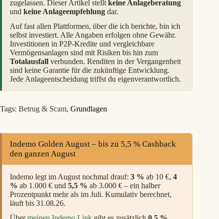
zugelassen. Dieser Artikel stellt
keine Anlageberatung
und
keine Anlageempfehlung
dar.
Auf fast allen Plattformen, über die ich berichte, bin ich
selbst investiert. Alle Angaben erfolgen ohne Gewähr.
Investitionen in P2P-Kredite und vergleichbare
Vermögensanlagen sind mit Risiken bis hin zum
Totalausfall
verbunden. Renditen in der Vergangenheit
sind keine Garantie für die zukünftige Entwicklung.
Jede Anlageentscheidung triffst du eigenverantwortlich.
Tags:
Betrug & Scam
,
Grundlagen
Indemo Golden August – bis zu 5,5 % Cashback
den ganzen August
Indemo legt im August nochmal drauf:
3 %
ab 10 €,
4
%
ab 1.000 € und
5,5 %
ab 3.000 € – ein halber
Prozentpunkt mehr als im Juli. Kumulativ berechnet,
läuft bis 31.08.26.
Über
meinen Indemo Link
gibt es zusätzlich
0,5 %