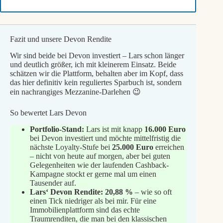
Fazit und unsere Devon Rendite
Wir sind beide bei Devon investiert – Lars schon länger
und deutlich größer, ich mit kleinerem Einsatz. Beide
schätzen wir die Plattform, behalten aber im Kopf, dass
das hier definitiv kein reguliertes Sparbuch ist, sondern
ein nachrangiges Mezzanine-Darlehen 😉
So bewertet Lars Devon
Portfolio-Stand:
Lars ist mit knapp
16.000 Euro
bei Devon investiert und möchte mittelfristig die
nächste Loyalty-Stufe bei
25.000 Euro
erreichen
– nicht von heute auf morgen, aber bei guten
Gelegenheiten wie der laufenden Cashback-
Kampagne stockt er gerne mal um einen
Tausender auf.
Lars‘ Devon Rendite:
20,88 %
– wie so oft
einen Tick niedriger als bei mir. Für eine
Immobilienplattform sind das echte
Traumrenditen, die man bei den klassischen