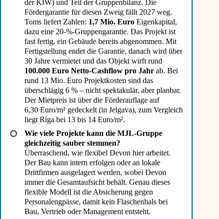
der KfW) und Teil der Gruppenbilanz. Die
Fördergarantie für diesen Zweig fällt 2027 weg.
Toms liefert Zahlen:
1,7 Mio. Euro
Eigenkapital,
dazu eine 20-%-Gruppengarantie. Das Projekt ist
fast fertig, ein Gebäude bereits abgenommen. Mit
Fertigstellung endet die Garantie, danach wird über
30 Jahre vermietet und das Objekt wirft rund
100.000 Euro Netto-Cashflow pro Jahr
ab. Bei
rund 13 Mio. Euro Projektkosten sind das
überschlägig 6 % – nicht spektakulär, aber planbar.
Der Mietpreis ist über die Förderauflage auf
6,30 Euro/m² gedeckelt (in Jelgava), zum Vergleich
liegt Riga bei 13 bis 14 Euro/m².
Wie viele Projekte kann die MJL-Gruppe
gleichzeitig sauber stemmen?
Überraschend, wie flexibel Devon hier arbeitet.
Der Bau kann intern erfolgen oder an lokale
Drittfirmen ausgelagert werden, wobei Devon
immer die Gesamtaufsicht behält. Genau dieses
flexible Modell ist die Absicherung gegen
Personalengpässe, damit kein Flaschenhals bei
Bau, Vertrieb oder Management entsteht.