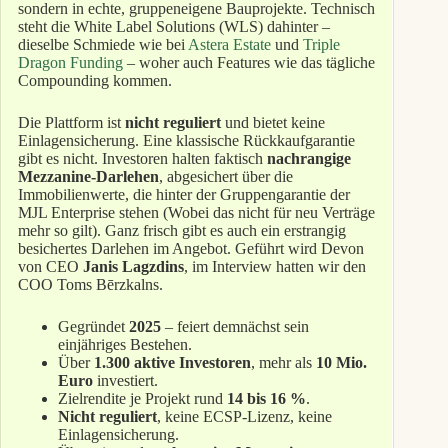
sondern in echte, gruppeneigene Bauprojekte. Technisch
steht die White Label Solutions (WLS) dahinter –
dieselbe Schmiede wie bei
Astera Estate
und
Triple
Dragon Funding
– woher auch Features wie das tägliche
Compounding kommen.
Die Plattform ist
nicht reguliert
und bietet keine
Einlagensicherung. Eine klassische Rückkaufgarantie
gibt es nicht. Investoren halten faktisch
nachrangige
Mezzanine-Darlehen
, abgesichert über die
Immobilienwerte, die hinter der Gruppengarantie der
MJL Enterprise stehen (Wobei das nicht für neu Verträge
mehr so gilt). Ganz frisch gibt es auch ein erstrangig
besichertes Darlehen im Angebot. Geführt wird Devon
von CEO
Janis Lagzdins
, im Interview hatten wir den
COO Toms Bērzkalns.
Gegründet
2025
– feiert demnächst sein
einjähriges Bestehen.
Über
1.300 aktive Investoren
, mehr als
10 Mio.
Euro
investiert.
Zielrendite je Projekt rund
14 bis 16 %
.
Nicht reguliert
, keine ECSP-Lizenz, keine
Einlagensicherung.