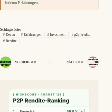
Indemo Erfahrungen
.
Schlagwörter
#
Devon
#
Erfahrungen
#
Investment
#
p2p kredite
#
Rendite
VORHERIGER
NÄCHSTER
[ HIGHSCORE · AUGUST '26 ]
P2P Rendite-Ranking
Revest
59,9 %
1
CB
S