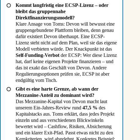
Kommt langfristig eine ECSP-Lizenz – oder
bleibt das gruppennahe
Direktfinanzierungsmodell?
Klare Ansage von Toms: Devon will bewusst eine
gruppengebundene Plattform bleiben, denn genau
dafür existiert Devon überhaupt. Eine ECSP-
Lizenz steht nicht auf dem Plan, weil sie das eigene
Modell verbieten würde. Der Knackpunkt ist das
Self-Funding-Verbot
der ECSP: Wer diese Lizenz
hat, darf keine eigenen Projekte finanzieren – und
das ist exakt das Geschäft von Devon. Andere
Regulierungsoptionen prüfen sie, ECSP ist aber
endgültig vom Tisch.
Gibt es eine harte Grenze, ab wann der
Mezzanine-Anteil zu dominant wird?
Das Mezzanine-Kapital von Devon macht laut
unserem Ein-Jahres-Review rund
47,5 %
des
Kapitalstacks aus. Toms erklärt, dass jedes Projekt
einzeln und aus verschiedenen Blickwinkeln
bewertet wird – Cashflow, Risiken, Absicherung
und ein klarer Exit-Pfad. Passt etwas nicht zu den
Kernkriterien, wird abgelehnt. Konkretes Beispiel: