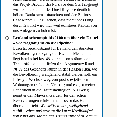
das Projekt
Acorn
, das kurz vor dem Start abgesagt
wurde, nachdem in der Due Diligence deutlich
höhere Baukosten auftauchten und der Business
Case kippte. Gut zu sehen, dass nicht jedes Ding
durchgewinkt wird, nur weil günstiges Kapital von
uns Anlegern zu holen ist.
Lettland schrumpft bis 2100 um über ein Drittel
– wie tragfähig ist da die Pipeline?
Eurostat prognostiziert für Lettland den stärksten
Bevölkerungsrückgang der EU, das Medianalter
liegt bereits bei fast 45 Jahren. Toms räumt den
Trend offen ein und liefert drei Argumente: Rund
70 %
des Geschäfts laufen in der Region Riga, wo
die Bevölkerung weitgehend stabil bleiben soll; ein
Lifestyle-Wechsel weg von post-sowjetischen
Wohnungen treibt den Neubau; und es gibt weiter
Landflucht in die Hauptstadtregion. Als Beleg
nennt er den Mayoral Garden, für den schon
Reservierungen reinkommen, bevor das Haus
überhaupt steht.
Wie kritisch wir „weitgehend
stabil“ sehen und warum die kurze Kreditlaufzeit
von rund drei Jahren das Thema entschärft, ordnen