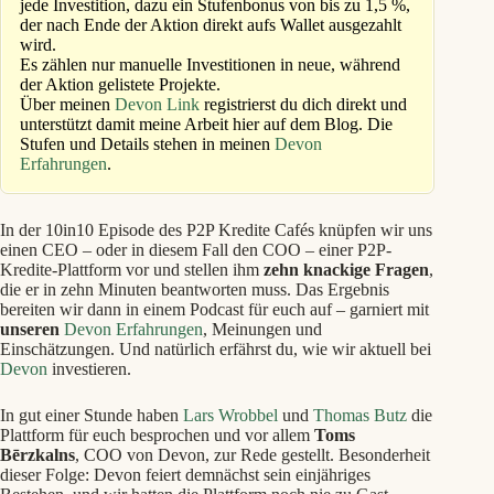
jede Investition, dazu ein Stufenbonus von bis zu 1,5 %,
der nach Ende der Aktion direkt aufs Wallet ausgezahlt
wird.
Es zählen nur manuelle Investitionen in neue, während
der Aktion gelistete Projekte.
Über meinen
Devon Link
registrierst du dich direkt und
unterstützt damit meine Arbeit hier auf dem Blog. Die
Stufen und Details stehen in meinen
Devon
Erfahrungen
.
In der 10in10 Episode des P2P Kredite Cafés knüpfen wir uns
einen CEO – oder in diesem Fall den COO – einer P2P-
Kredite-Plattform vor und stellen ihm
zehn knackige Fragen
,
die er in zehn Minuten beantworten muss. Das Ergebnis
bereiten wir dann in einem Podcast für euch auf – garniert mit
unseren
Devon Erfahrungen
, Meinungen und
Einschätzungen. Und natürlich erfährst du, wie wir aktuell bei
Devon
investieren.
In gut einer Stunde haben
Lars Wrobbel
und
Thomas Butz
die
Plattform für euch besprochen und vor allem
Toms
Bērzkalns
, COO von Devon, zur Rede gestellt. Besonderheit
dieser Folge: Devon feiert demnächst sein einjähriges