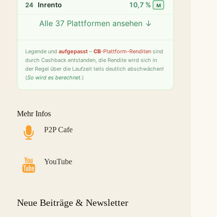
Inrento
10,7 %
24
M
Alle 37 Plattformen ansehen ↓
Twino
9,8 %
25
S
Fintown
9,4 %
26
S
Legende
und
aufgepasst
–
CB
-Plattform-Renditen
sind
durch Cashback entstanden, die Rendite wird sich in
PeerBerry
9,2 %
27
S
der Regel über die Laufzeit teils deutlich abschwächen!
(
So wird es berechnet
.)
Bondster
9,0 %
28
S
LANDE
8,6 %
29
M
Mehr Infos
Monefit Smartsaver
7,4 %
30
S
P2P Cafe
Bondora G&G
7,1 %
31
L
Savy
5,8 %
32
S
YouTube
Indemo
5,2 %
33
M
Capitalia
5,1 %
34
S
Neue Beiträge & Newsletter
InSoil
2,6 %
35
S