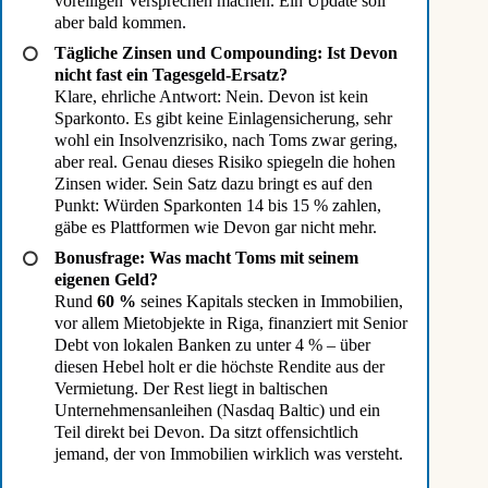
voreiligen Versprechen machen. Ein Update soll
aber bald kommen.
Tägliche Zinsen und Compounding: Ist Devon
nicht fast ein Tagesgeld-Ersatz?
Klare, ehrliche Antwort: Nein. Devon ist kein
Sparkonto. Es gibt keine Einlagensicherung, sehr
wohl ein Insolvenzrisiko, nach Toms zwar gering,
aber real. Genau dieses Risiko spiegeln die hohen
Zinsen wider. Sein Satz dazu bringt es auf den
Punkt: Würden Sparkonten 14 bis 15 % zahlen,
gäbe es Plattformen wie Devon gar nicht mehr.
Bonusfrage: Was macht Toms mit seinem
eigenen Geld?
Rund
60 %
seines Kapitals stecken in Immobilien,
vor allem Mietobjekte in Riga, finanziert mit Senior
Debt von lokalen Banken zu unter 4 % – über
diesen Hebel holt er die höchste Rendite aus der
Vermietung. Der Rest liegt in baltischen
Unternehmensanleihen (Nasdaq Baltic) und ein
Teil direkt bei Devon. Da sitzt offensichtlich
jemand, der von Immobilien wirklich was versteht.