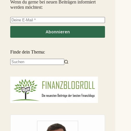
Wenn du gerne bei neuen Beiträgen informiert
werden möchtest:
EstateGuru
-2,5 %
36
S
Linked Finance
-6,3 %
37
S
Abonnieren
Finde dein Thema:
Keine
Ergebnisse