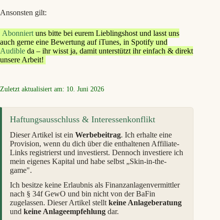
Ansonsten gilt:
Abonniert
uns bitte bei eurem Lieblingshost und lasst uns
auch gerne eine Bewertung auf iTunes, in Spotify und
Audible
da – ihr wisst ja, damit unterstützt ihr einfach & direkt
unsere Arbeit!
Zuletzt aktualisiert am: 10. Juni 2026
Haftungsausschluss & Interessenkonflikt
Dieser Artikel ist ein
Werbebeitrag
. Ich erhalte eine
Provision, wenn du dich über die enthaltenen Affiliate-
Links registrierst und investierst. Dennoch investiere ich
mein eigenes Kapital und habe selbst „Skin-in-the-
game".
Ich besitze keine Erlaubnis als Finanzanlagenvermittler
nach § 34f GewO und bin nicht von der BaFin
zugelassen. Dieser Artikel stellt
keine Anlageberatung
und
keine Anlageempfehlung
dar.