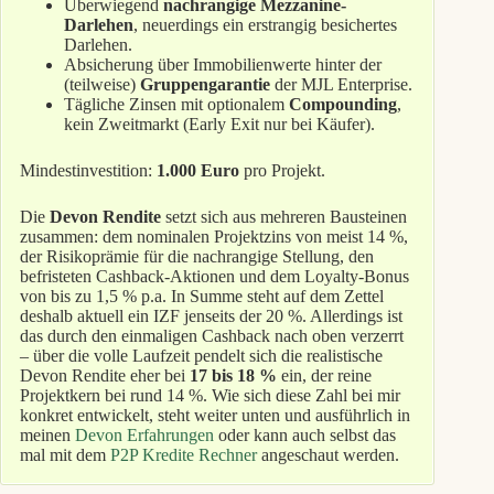
Überwiegend
nachrangige Mezzanine-
Darlehen
, neuerdings ein erstrangig besichertes
Darlehen.
Absicherung über Immobilienwerte hinter der
(teilweise)
Gruppengarantie
der MJL Enterprise.
Tägliche Zinsen mit optionalem
Compounding
,
kein Zweitmarkt (Early Exit nur bei Käufer).
Mindestinvestition:
1.000 Euro
pro Projekt.
Die
Devon Rendite
setzt sich aus mehreren Bausteinen
zusammen: dem nominalen Projektzins von meist 14 %,
der Risikoprämie für die nachrangige Stellung, den
befristeten Cashback-Aktionen und dem Loyalty-Bonus
von bis zu 1,5 % p.a. In Summe steht auf dem Zettel
deshalb aktuell ein IZF jenseits der 20 %. Allerdings ist
das durch den einmaligen Cashback nach oben verzerrt
– über die volle Laufzeit pendelt sich die realistische
Devon Rendite eher bei
17 bis 18 %
ein, der reine
Projektkern bei rund 14 %. Wie sich diese Zahl bei mir
konkret entwickelt, steht weiter unten und ausführlich in
meinen
Devon Erfahrungen
oder kann auch selbst das
mal mit dem
P2P Kredite Rechner
angeschaut werden.