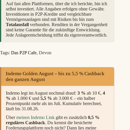
Auf fast allen Plattformen, über die ich berichte, bin ich
selbst investiert. Alle Angaben erfolgen ohne Gewähr.
Investitionen in P2P-Kredite und vergleichbare
Vermögensanlagen sind mit Risiken bis hin zum
Totalausfall
verbunden. Renditen in der Vergangenheit
sind keine Garantie für die zukünftige Entwicklung.
Jede Anlageentscheidung triffst du eigenverantwortlich.
Tags:
Das P2P Cafe
,
Devon
Indemo Golden August – bis zu 5,5 % Cashback
den ganzen August
Indemo legt im August nochmal drauf:
3 %
ab 10 €,
4
%
ab 1.000 € und
5,5 %
ab 3.000 € – ein halber
Prozentpunkt mehr als im Juli. Kumulativ berechnet,
läuft bis 31.08.26.
Über
meinen Indemo Link
gibt es zusätzlich
0,5 %
reguläres Cashback
. Du kennst die besicherte
Forderungsplattform noch nicht? Dann lies meine