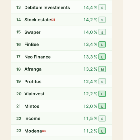
Debitum Investments
14,4 %
13
S
Stock.estate
14,2 %
14
CB
S
Swaper
14,0 %
15
S
FinBee
13,4 %
16
L
Neo Finance
13,3 %
17
L
Afranga
13,2 %
18
M
Profitus
12,4 %
19
S
Viainvest
12,2 %
20
L
Mintos
12,0 %
21
L
Income
11,5 %
22
S
Modena
11,2 %
23
CB
L