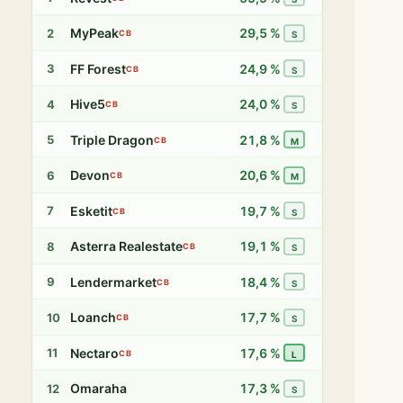
MyPeak
29,5 %
2
CB
S
FF Forest
24,9 %
3
CB
S
Hive5
24,0 %
4
CB
S
Triple Dragon
21,8 %
5
CB
M
Devon
20,6 %
6
CB
M
Esketit
19,7 %
7
CB
S
Asterra Realestate
19,1 %
8
CB
S
Lendermarket
18,4 %
9
CB
S
Loanch
17,7 %
10
CB
S
Nectaro
17,6 %
11
CB
L
Omaraha
17,3 %
12
S