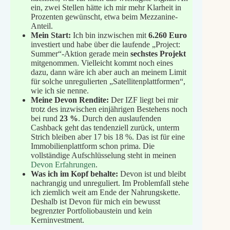
ein, zwei Stellen hätte ich mir mehr Klarheit in
Prozenten gewünscht, etwa beim Mezzanine-
Anteil.
Mein Start:
Ich bin inzwischen mit
6.260 Euro
investiert und habe über die laufende „Project:
Summer“-Aktion gerade mein
sechstes Projekt
mitgenommen. Vielleicht kommt noch eines
dazu, dann wäre ich aber auch an meinem Limit
für solche unregulierten „Satellitenplattformen“,
wie ich sie nenne.
Meine Devon Rendite:
Der IZF liegt bei mir
trotz des inzwischen einjährigen Bestehens noch
bei rund
23 %
. Durch den auslaufenden
Cashback geht das tendenziell zurück, unterm
Strich bleiben aber 17 bis 18 %. Das ist für eine
Immobilienplattform schon prima. Die
vollständige Aufschlüsselung steht in meinen
Devon Erfahrungen
.
Was ich im Kopf behalte:
Devon ist und bleibt
nachrangig und unreguliert. Im Problemfall stehe
ich ziemlich weit am Ende der Nahrungskette.
Deshalb ist Devon für mich ein bewusst
begrenzter Portfoliobaustein und kein
Kerninvestment.