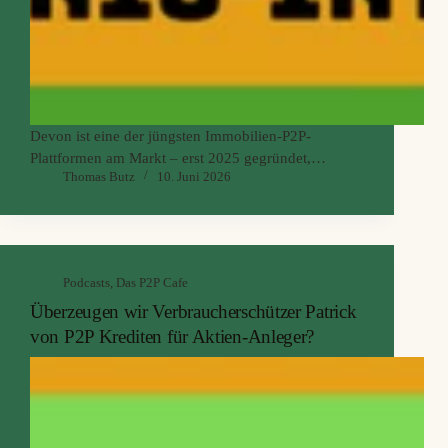
Devon ist eine der jüngsten Immobilien-P2P-
Plattformen am Markt – erst 2025 gegründet,
Thomas Butz
10. Juni 2026
unreguliert, und mit einer Devon Rendite, die aktuell
jenseits der 20 % liegt. Genau das macht neugierig:
Wie real ist so eine Rendite, wenn eine reine
Immobilienplattform mehr zahlt als die meisten
Konsumkredit-Marktplätze?
Podcasts
,
Das P2P Cafe
Überzeugen wir Verbraucherschützer Patrick
von P2P Krediten für Aktien-Anleger?