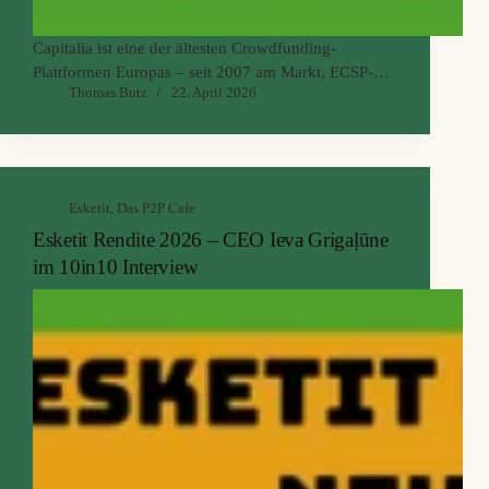
Capitalia ist eine der ältesten Crowdfunding-
Plattformen Europas – seit 2007 am Markt, ECSP-
Thomas Butz
22. April 2026
reguliert, profitabel und mit einer historischen
Nettorendite von über 10 %. Trotzdem kennt sie in
der deutschsprachigen P2P-Community kaum
jemand.
Das liegt vermutlich daran, dass es ...
Esketit
,
Das P2P Cafe
Esketit Rendite 2026 – CEO Ieva Grigaļūne
im 10in10 Interview