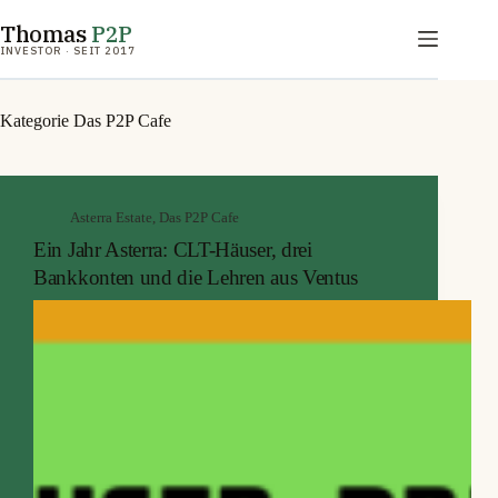
Zum
Thomas
P2P
Inhalt
springen
INVESTOR · SEIT 2017
Kategorie
Das P2P Cafe
Asterra Estate
,
Das P2P Cafe
Ein Jahr Asterra: CLT-Häuser, drei
Bankkonten und die Lehren aus Ventus