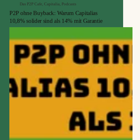
Das P2P Cafe
,
Capitalia
,
Podcasts
ohne Kinder und investiert zu rund 120 % in Aktien:
P2P ohne Buyback: Warum Capitalias
knapp 100 Einzeltitel, dazu Optionen und ein gut
gepflegter Wertpapierkredit.
10,8% solider sind als 14% mit Garantie