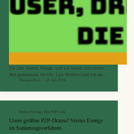
Ein Jahr Asterra Village, und wir waren zum ersten
Mal gemeinsam vor Ort. Lars Wrobbel und ich sind
Thomas Butz
8. Juli 2026
eine gute halbe Stunde außerhalb von Riga über das
Gelände marschiert, haben Rohbauten, eine Paddle-
Halle und eine CLT-Fabrik gesehen und nebenbei die
Leute von Ventus getroffen, die dort ebenfalls zu
Gast waren.
Ventus Energy
,
Das P2P Cafe
Unser größtes P2P-Drama? Ventus Energy
im Sanierungsverfahren