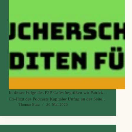
In dieser Folge des P2P-Cafés begrüßen wir Patrick –
Co-Host des Podcasts Kapitaler Unfug an der Seite
Thomas Butz
20. Mai 2026
von Thomas Beutler. Gemeinsam mit Thomas klärt er
rund um Versicherungen, Geldanlage und die
schwarzen Schafe der Branche auf – also im Namen
des Verbraucherschutzes aktiv und immer ein
bisschen kritisch unterwegs. Patrick ist 36, Single,