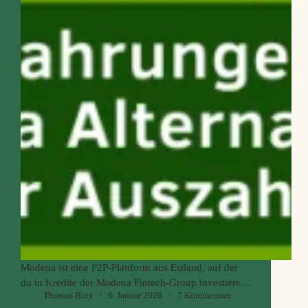
Modena ist eine P2P‑Plattform aus Estland, auf der
du in Kredite der Modena Fintech‑Group investierst.
Thomas Butz
6. Januar 2026
7 Kommentare
Reguliert ist nur das Kreditgeschäft der Gruppe selbst