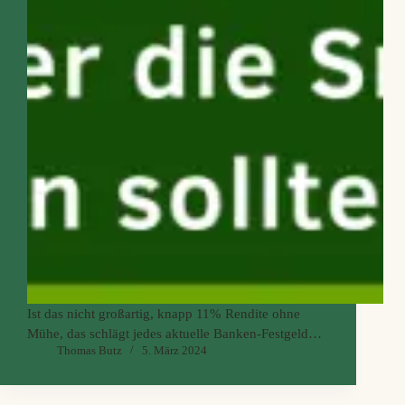
Ist das nicht großartig, knapp 11% Rendite ohne
Mühe, das schlägt jedes aktuelle Banken-Festgeld
Thomas Butz
5. März 2024
Angebot um Längen, was die Monefit SmartSaver
Vault bietet! Ich erkläre dir heute, wieso ich aktuell
nicht Fall investieren und daher zunächst keine