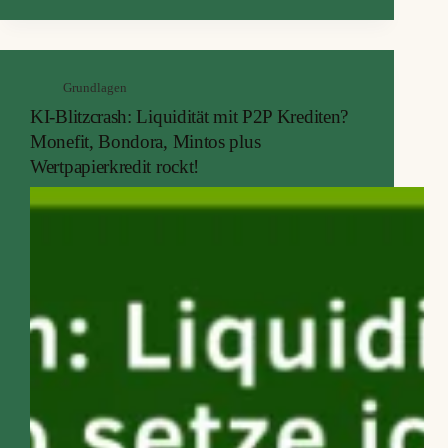
als Kreditgeber über die Estonian Financial
Supervison Authority. Du investierst über ein
Vault‑Modell in einen Pool aus…
Grundlagen
KI-Blitzcrash: Liquidität mit P2P Krediten?
Monefit, Bondora, Mintos plus
Wertpapierkredit rockt!