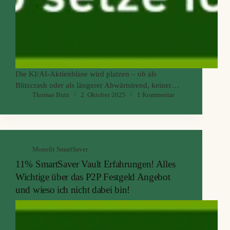
Die KI/AI-Aktienblase wird platzen – ob als
Blitzcrash oder als längerer Abwärtstrend, keiner
Thomas Butz
2. Oktober 2025
1 Kommentar
weiß, wie und wann die Luft wieder entweicht.
Entscheidend ist, ob du in Stunden handlungsfähig
bist. Du willst in wenigen Stunden Geld auf dem
Konto, ohne in…
Monefit SmartSaver
11% SmartSaver Vault Erfahrungen! Alles
Wichtige über das P2P Festgeld Angebot
und wieso ich nicht dabei bin!