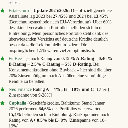
selbst.
EstateGuru
–
Update 2025/2026:
Die offiziell gemeldete
Ausfallrate lag 2023 bei
27,45%
und 2024 bei
13,45%
(Berechnungsmethode nach EU-Verordnung). Über 60%
des aktuell verwalteten Portfolios befinden sich in der
Eintreibung. Mein persönliches Portfolio steht dank des
überwiegenden Verzichts auf deutsche Kredite deutlich
besser da – die Lektion bleibt trotzdem: Die
ursprünglichen 1,5% waren viel zu optimistisch.
FinBee
– je nach Rating von
0,15 % A-Rating – 0,46 %
B-Rating – 2,5% C-Rating – 5% D-Rating
. Bei
Konsumentenkrediten ohne Buyback – hier sind die über
20% Zinsen nötig um nach Ausfällen eine vernünftige
Rendite zu behalten.
Neo Finance
Rating
A – 4% , B – 10% und C- 17 %
[
Zinsspanne von 9-28%]
Capitalia
(Geschäftskredite, Baltikum): Stand Januar
2026 performen
84,6%
des Portfolios wie erwartet,
15,4%
befinden sich in Einholung. Risikoprämien nach
Rating von
A+ 0,5% bis E- 8%
[Zinsspanne von 10-
19%]