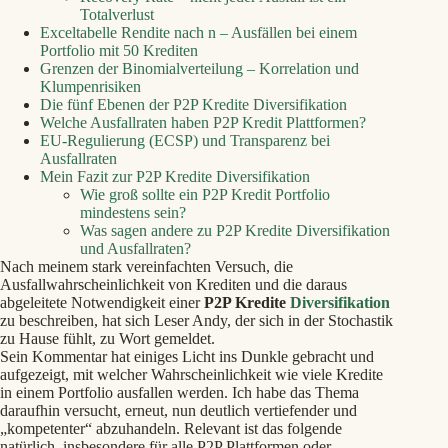
Totalverlust
Exceltabelle Rendite nach n – Ausfällen bei einem
Portfolio mit 50 Krediten
Grenzen der Binomialverteilung – Korrelation und
Klumpenrisiken
Die fünf Ebenen der P2P Kredite Diversifikation
Welche Ausfallraten haben P2P Kredit Plattformen?
EU-Regulierung (ECSP) und Transparenz bei
Ausfallraten
Mein Fazit zur P2P Kredite Diversifikation
Wie groß sollte ein P2P Kredit Portfolio
mindestens sein?
Was sagen andere zu P2P Kredite Diversifikation
und Ausfallraten?
Nach meinem stark vereinfachten Versuch, die
Ausfallwahrscheinlichkeit von Krediten und die daraus
abgeleitete Notwendigkeit einer
P2P Kredite
Diversifikation
zu beschreiben, hat sich Leser Andy, der sich in der Stochastik
zu Hause fühlt, zu Wort gemeldet.
Sein Kommentar hat einiges Licht ins Dunkle gebracht und
aufgezeigt, mit welcher Wahrscheinlichkeit wie viele Kredite
in einem Portfolio ausfallen werden. Ich habe das Thema
daraufhin versucht, erneut, nun deutlich vertiefender und
„kompetenter“ abzuhandeln. Relevant ist das folgende
natürlich, insbesondere für alle P2P Plattformen oder