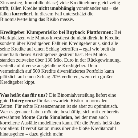
Zinsanstieg, Immobilienblase) viele Kreditnehmer gleichzeitig
trifft, fallen Kredite
nicht unabhängig
voneinander aus – sie
fallen
korreliert
. In diesem Fall unterschätzt die
Binomialverteilung das Risiko massiv.
Kreditgeber-Klumpenrisiko bei Buyback-Plattformen:
Bei
Marktplätzen wie Mintos investierst du nicht direkt in Kredite,
sondern über Kreditgeber. Fällt ein Kreditgeber aus, sind alle
seine Kredite auf einen Schlag betroffen – egal wie breit du
innerhalb dieses Kreditgebers gestreut hast. Bei Mintos
standen zeitweise über 130 Mio. Euro in der Rückgewinnung,
verteilt auf diverse ausgefallene Kreditgeber. Dein
vermeintlich auf 500 Kredite diversifiziertes Portfolio kann
plötzlich auf einen Schlag 20% verlieren, wenn ein großer
Kreditgeber kippt.
Was heißt das für uns?
Die Binomialverteilung liefert eine
gute
Untergrenze
für das erwartete Risiko in normalen
Zeiten. Für echte Krisenszenarien ist sie aber zu optimistisch.
Wer es genauer haben möchte, beschäftigt sich mit der bereits
erwähnten
Monte Carlo Simulation
, bei der man auch
korrelierte Ausfälle modellieren kann. Für die Praxis heißt das
vor allem: Diversifikation muss über die bloße Kreditanzahl
hinausgehen – dazu gleich mehr.