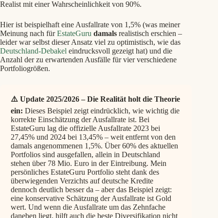
Realist mit einer Wahrscheinlichkeit von 90%.
Hier ist beispielhaft eine Ausfallrate von 1,5% (was meiner
Meinung nach für
EstateGuru
damals
realistisch erschien –
leider war selbst dieser Ansatz viel zu optimistisch, wie das
Deutschland-Debakel
eindrucksvoll gezeigt hat) und die
Anzahl der zu erwartenden Ausfälle für vier verschiedene
Portfoliogrößen.
⚠️ Update 2025/2026 – Die Realität holt die Theorie
ein:
Dieses Beispiel zeigt eindrücklich, wie wichtig die
korrekte Einschätzung der Ausfallrate ist. Bei
EstateGuru lag die offizielle Ausfallrate 2023 bei
27,45% und 2024 bei 13,45% – weit entfernt von den
damals angenommenen 1,5%. Über 60% des aktuellen
Portfolios sind ausgefallen, allein in Deutschland
stehen über 78 Mio. Euro in der Eintreibung. Mein
persönliches EstateGuru Portfolio steht dank des
überwiegenden Verzichts auf deutsche Kredite
dennoch deutlich besser da – aber das Beispiel zeigt:
eine konservative Schätzung der Ausfallrate ist Gold
wert. Und wenn die Ausfallrate um das Zehnfache
daneben liegt, hilft auch die beste Diversifikation nicht