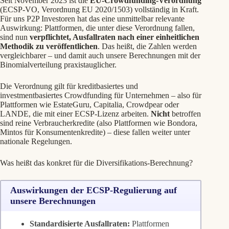
Seit November 2023 ist die
EU-Crowdfunding-Verordnung
(ECSP-VO, Verordnung EU 2020/1503) vollständig in Kraft.
Für uns P2P Investoren hat das eine unmittelbar relevante
Auswirkung: Plattformen, die unter diese Verordnung fallen,
sind nun
verpflichtet, Ausfallraten nach einer einheitlichen
Methodik zu veröffentlichen
. Das heißt, die Zahlen werden
vergleichbarer – und damit auch unsere Berechnungen mit der
Binomialverteilung praxistauglicher.
Die Verordnung gilt für kreditbasiertes und
investmentbasiertes Crowdfunding für Unternehmen – also für
Plattformen wie EstateGuru, Capitalia, Crowdpear oder
LANDE, die mit einer ECSP-Lizenz arbeiten.
Nicht
betroffen
sind reine Verbraucherkredite (also Plattformen wie Bondora,
Mintos für Konsumentenkredite) – diese fallen weiter unter
nationale Regelungen.
Was heißt das konkret für die Diversifikations-Berechnung?
Auswirkungen der ECSP-Regulierung auf
unsere Berechnungen
Standardisierte Ausfallraten:
Plattformen