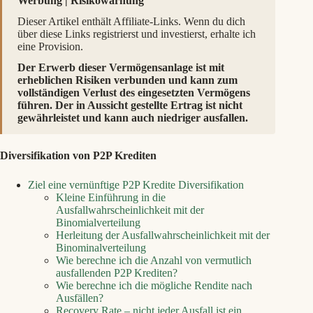
Werbung | Risikowarnung
P2P
Dieser Artikel enthält Affiliate-Links. Wenn du dich
Kredite
über diese Links registrierst und investierst, erhalte ich
Diversifikation
eine Provision.
auf
die
Der Erwerb dieser Vermögensanlage ist mit
Rendite
erheblichen Risiken verbunden und kann zum
und
vollständigen Verlust des eingesetzten Vermögens
warum
führen. Der in Aussicht gestellte Ertrag ist nicht
kleine
gewährleistet und kann auch niedriger ausfallen.
Portfolios
scheitern!
Diversifikation von P2P Krediten
Ziel eine vernünftige P2P Kredite Diversifikation
Kleine Einführung in die
Ausfallwahrscheinlichkeit mit der
Binomialverteilung
Herleitung der Ausfallwahrscheinlichkeit mit der
Binominalverteilung
Wie berechne ich die Anzahl von vermutlich
ausfallenden P2P Krediten?
Wie berechne ich die mögliche Rendite nach
Ausfällen?
Recovery Rate – nicht jeder Ausfall ist ein