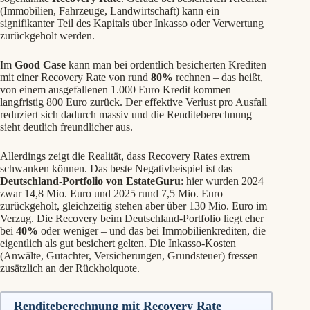
(Immobilien, Fahrzeuge, Landwirtschaft) kann ein
signifikanter Teil des Kapitals über Inkasso oder Verwertung
zurückgeholt werden.
Im
Good Case
kann man bei ordentlich besicherten Krediten
mit einer Recovery Rate von rund
80%
rechnen – das heißt,
von einem ausgefallenen 1.000 Euro Kredit kommen
langfristig 800 Euro zurück. Der effektive Verlust pro Ausfall
reduziert sich dadurch massiv und die Renditeberechnung
sieht deutlich freundlicher aus.
Allerdings zeigt die Realität, dass Recovery Rates extrem
schwanken können. Das beste Negativbeispiel ist das
Deutschland-Portfolio von EstateGuru
: hier wurden 2024
zwar 14,8 Mio. Euro und 2025 rund 7,5 Mio. Euro
zurückgeholt, gleichzeitig stehen aber über 130 Mio. Euro im
Verzug. Die Recovery beim Deutschland-Portfolio liegt eher
bei
40%
oder weniger – und das bei Immobilienkrediten, die
eigentlich als gut besichert gelten. Die Inkasso-Kosten
(Anwälte, Gutachter, Versicherungen, Grundsteuer) fressen
zusätzlich an der Rückholquote.
Renditeberechnung mit Recovery Rate