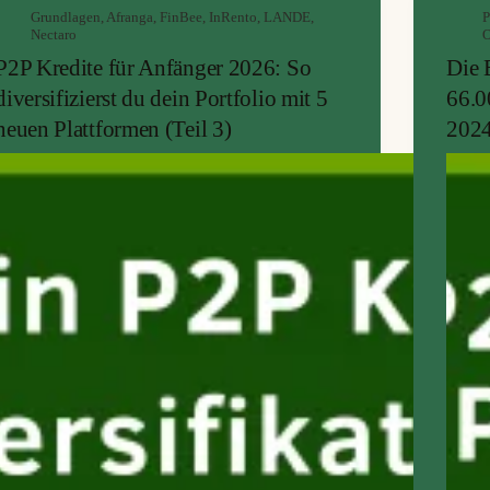
Grundlagen
,
Afranga
,
FinBee
,
InRento
,
LANDE
,
P
Nectaro
O
P2P Kredite für Anfänger 2026: So
Die 
diversifizierst du dein Portfolio mit 5
66.0
neuen Plattformen (Teil 3)
2024