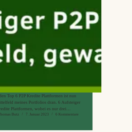
en Top 6 P2P Kredite Plattformen ist nun
ttelfeld meines Portfolios dran. 6 Aufsteiger
edite Plattformen, wobei es nur drei
homas Butz
7. Januar 2023
6 Kommentare
iger und einiges an Mittelmaß in meinem
edite Portfolio gibt. Welche P2P Plattform
Potenzial für…