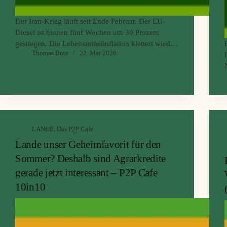
Der Iran-Krieg läuft seit Ende Februar. Der EU-
Diesel ist binnen fünf Wochen um 30 Prozent
gestiegen. Die Lebensmittelinflation klettert wieder
Thomas Butz
22. Mai 2026
Richtung 3 Prozent. Und in Rumänien hat sich der
Anteil der Agrar-Insolvenzen binnen eines Jahres
mehr als verdoppelt. Klingt nach dem schlechtesten
Moment, um in Lande aufzustocken, oder?
LANDE
,
Das P2P Cafe
Lande unser Geheimfavorit für den
Sommer? Deshalb sind Agrarkredite
gerade jetzt interessant – P2P Cafe
10in10