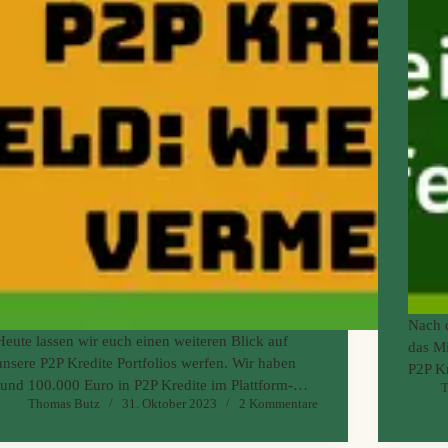
Nach d
Heute lassen wir euch einen weiteren Blick auf
das Mi
unsere P2P Kredite Portfolios werfen. Wir haben
P2P Kr
rund 100.000 Euro in P2P Kredite im Plattform-
T
Aufste
Thomas Butz
31. Oktober 2023
2 Kommentare
Mittelfeld angelegt. Wieso wir dies tun und wie viel
P2P Kr
auf welcher der 8 P2P Plattform genau liegt, sind…
noch 