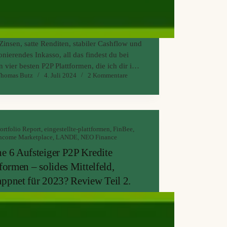
insen, satte Renditen, stabiler Cashflow und
onierendes Inkasso, all das findest du bei
 vier besten P2P Plattformen, die ich dir im
homas Butz
4. Juli 2024
2 Kommentare
n Teil meines P2P Portfolio Check vorstelle.
op-Aufsteiger erneut aus dem
ilienbereich und ein Absteiger ist…
ortfolio Report
,
eingestellte-plattformen
,
FinBee
,
ncome Marketplace
,
LANDE
,
NEO Finance
e 6 Aufsteiger P2P Kredite
tformen – solides Mittelfeld,
ppnet für 2023? Review Teil 2.