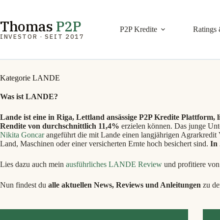
Zum
Inhalt
springen
Thomas
P2P
P2P Kredite
Ratings 
INVESTOR · SEIT 2017
Kategorie
LANDE
Was ist LANDE?
Lande ist eine in Riga, Lettland ansässige P2P Kredite Plattform, li
Rendite von durchschnittlich 11,4%
erzielen können. Das junge Unte
Nikita Goncar
angeführt die mit Lande einen langjährigen Agrarkredit V
Land, Maschinen oder einer versicherten Ernte hoch besichert sind.
In
Lies dazu auch mein
ausführliches LANDE Review
und profitiere vo
Nun findest du
alle aktuellen News, Reviews und Anleitungen
zu de