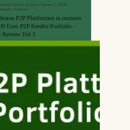
ortfolio Report
,
Bondster
,
Indemo
,
LANDE
,
maraha
,
Viainvest
Besten P2P Plattformen in meinem
00 Euro P2P Kredite Portfolio –
 Review Teil 3