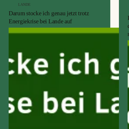
LANDE
Darum stocke ich genau jetzt trotz
Energiekrise bei Lande auf