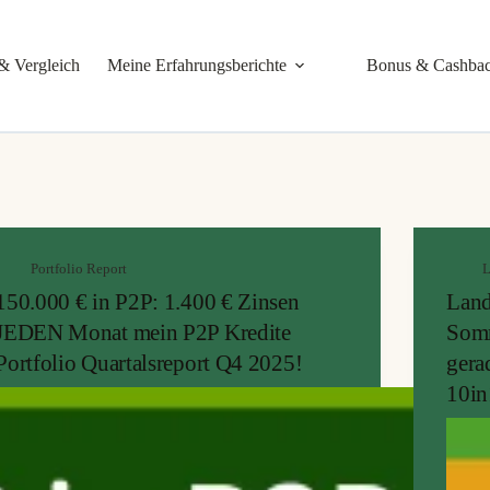
& Vergleich
Meine Erfahrungsberichte
Bonus & Cashba
Portfolio Report
150.000 € in P2P: 1.400 € Zinsen
Land
JEDEN Monat mein P2P Kredite
Somm
Portfolio Quartalsreport Q4 2025!
gera
10in