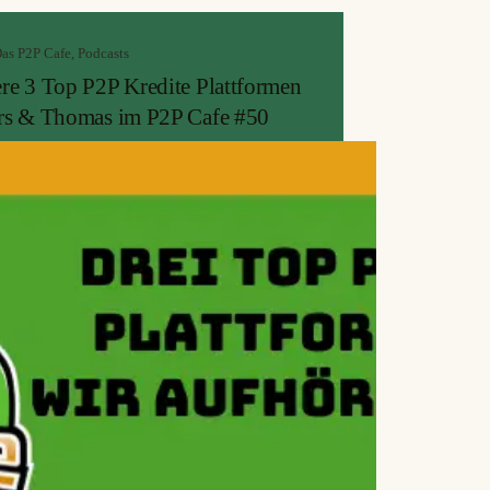
as P2P Cafe
,
Podcasts
re 3 Top P2P Kredite Plattformen
rs & Thomas im P2P Cafe #50