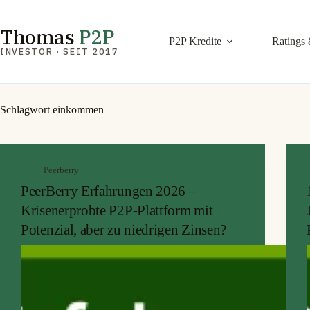
Zum
Inhalt
springen
Thomas
P2P
P2P Kredite
Ratings 
INVESTOR · SEIT 2017
Schlagwort
einkommen
Peerberry
PeerBerry Erfahrungen 2026 –
Krisenerprobte P2P-Plattform mit
Potenzial, aber zu niedrigen Zinsen?