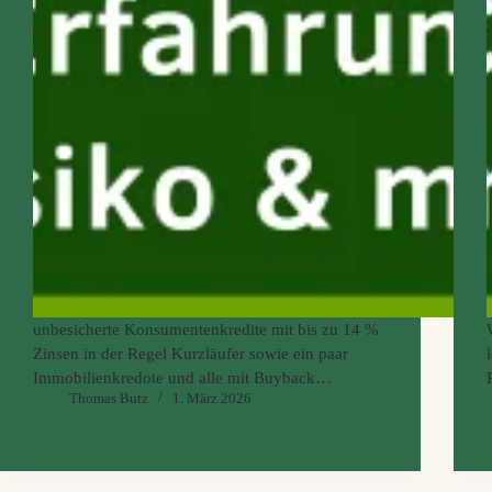
unbesicherte Konsumentenkredite mit bis zu 14 %
Zinsen in der Regel Kurzläufer sowie ein paar
Immobilienkredote und alle mit Buyback
Thomas Butz
1. März 2026
versprechen - und das ohne Risiko - sicher nicht
aber schaut selbst....