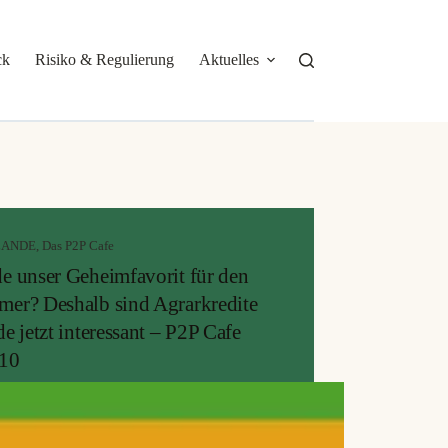
ck
Risiko & Regulierung
Aktuelles
Über mich
LANDE
,
Das P2P Cafe
e unser Geheimfavorit für den
er? Deshalb sind Agrarkredite
de jetzt interessant – P2P Cafe
10