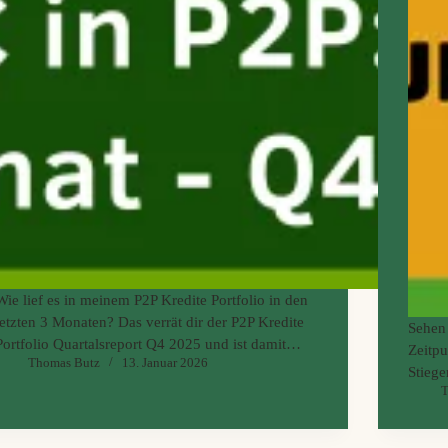
Wie lief es in meinem P2P Kredite Portfolio in den
letzten 3 Monaten? Das verrät dir der P2P Kredite
Sehen 
Portfolio Quartalsreport Q4 2025 und ist damit
Zeitpu
Thomas Butz
13. Januar 2026
auch noch mein P2P Kredite Jahresrückblick 2025!
Stiege
In diesem Beitrag werfen wir einen detaillierten…
T
nicht 
Kapita
eher 