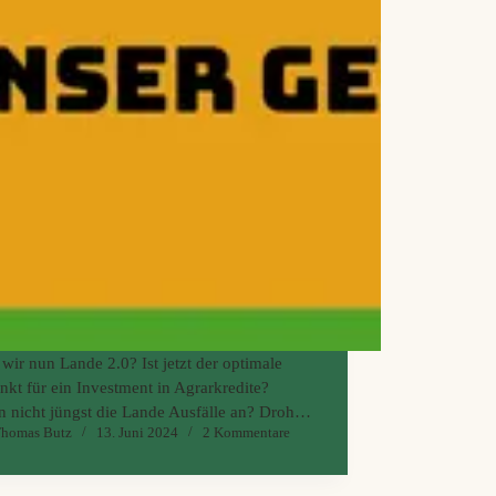
wir nun Lande 2.0? Ist jetzt der optimale
nkt für ein Investment in Agrarkredite?
n nicht jüngst die Lande Ausfälle an? Droht
homas Butz
13. Juni 2024
2 Kommentare
an der ein oder anderen Stelle sogar ein
lverlust? Und war Getreide als Sicherheit
doch…