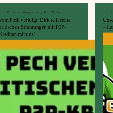
Podcasts
,
Betrug & Scam
,
Das P2P Cafe
D
Vom Pech verfolgt: Dirk teilt seine
Unse
kritischen Erfahrungen mit P2P-
– La
Krediten mit uns!