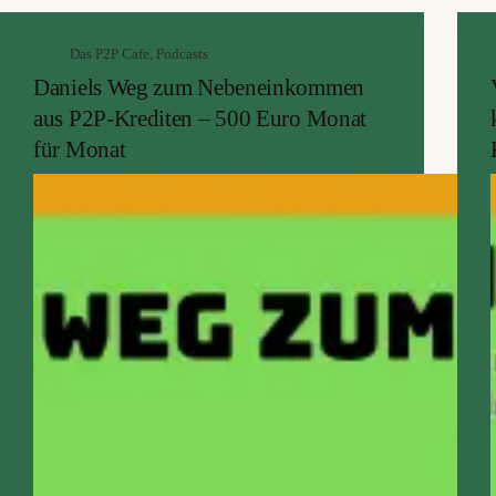
Das P2P Cafe
,
Podcasts
Daniels Weg zum Nebeneinkommen
aus P2P-Krediten – 500 Euro Monat
für Monat