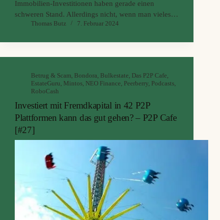
Immobilien-Investitionen haben gerade einen
schweren Stand. Allerdings nicht, wenn man vieles
Thomas Butz
7. Februar 2024
richtig macht. Ein wohlbekanntes Projektumfeld, ein
starker Heimatmarkt und äußerst nachgefragte
Mietprojekte. Dies zeichnet das Erfolgsmodell von
Fintown aus und für uns Investoren gibt es dazu
noch eine stattliche…
Betrug & Scam
,
Bondora
,
Bulkestate
,
Das P2P Cafe
,
EstateGuru
,
Mintos
,
NEO Finance
,
Peerberry
,
Podcasts
,
RoboCash
Investiert mit Fremdkapital in 42 P2P
Plattformen kann das gut gehen? – P2P Cafe
[#27]