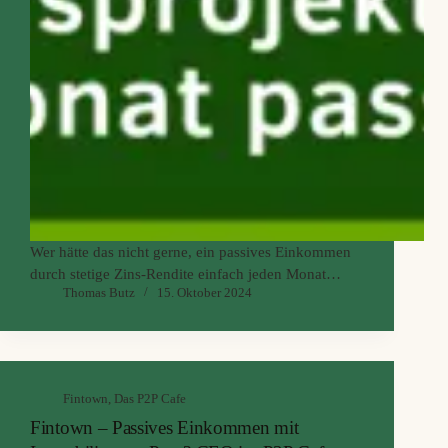
Wer hätte das nicht gerne, ein passives Einkommen
durch stetige Zins-Rendite einfach jeden Monat
Thomas Butz
15. Oktober 2024
abzuschöpfen? Ich zeige dir, wie du monatlich 100
Euro als passives Einkommen mit Finbee erreichen
kannst und wie du dein Finbee P2P-Kreditportfolio
optimal aufbaust und langfristig…
Fintown
,
Das P2P Cafe
Fintown – Passives Einkommen mit