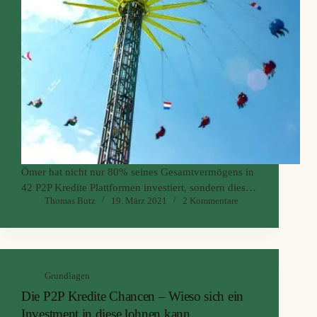
Ömer hat nicht nur 80% seines Gesamtvermögens in
42 P2P Kredite Plattformen investiert, sondern dies
Thomas Butz
19. März 2021
2 Kommentare
auch noch mit reichlich Fremdkapital gehebelt! Ob
das gut ging, welche Erfahrungen er mit den
einzelnen Plattformen gemacht hat und ob sich dies
für ihn gelohnt hat, erfahrt ihr in unserer heutigen
Podcastfolge.
Grundlagen
Die P2P Kredite Chancen – Wieso sich ein
Investment in diese lohnen kann.