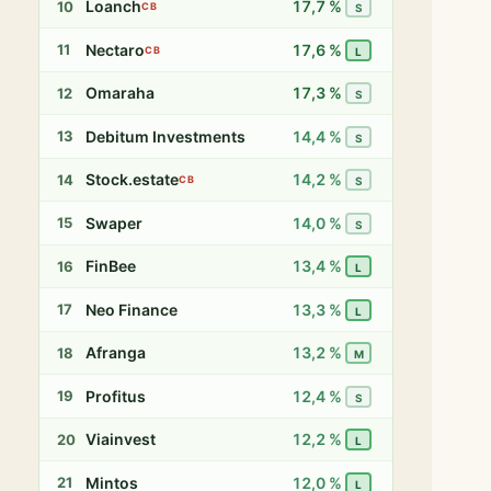
Loanch
17,7 %
10
CB
S
Nectaro
17,6 %
11
CB
L
Omaraha
17,3 %
12
S
Debitum Investments
14,4 %
13
S
Stock.estate
14,2 %
14
CB
S
Swaper
14,0 %
15
S
FinBee
13,4 %
16
L
Neo Finance
13,3 %
17
L
Afranga
13,2 %
18
M
Profitus
12,4 %
19
S
Viainvest
12,2 %
20
L
Mintos
12,0 %
21
L