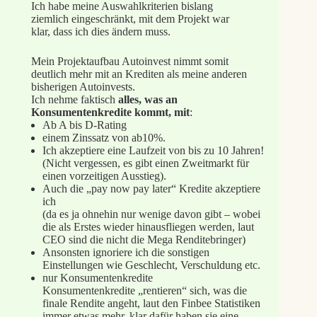
Ich habe meine Auswahlkriterien bislang
ziemlich eingeschränkt, mit dem Projekt war
klar, dass ich dies ändern muss.
Mein Projektaufbau Autoinvest nimmt somit
deutlich mehr mit an Krediten als meine anderen
bisherigen Autoinvests.
Ich nehme faktisch
alles, was an
Konsumentenkredite kommt, mit
:
Ab A bis D-Rating
einem Zinssatz von ab10%.
Ich akzeptiere eine Laufzeit von bis zu 10 Jahren!
(Nicht vergessen, es gibt einen Zweitmarkt für
einen vorzeitigen Ausstieg).
Auch die „pay now pay later“ Kredite akzeptiere
ich
(da es ja ohnehin nur wenige davon gibt – wobei
die als Erstes wieder hinausfliegen werden, laut
CEO sind die nicht die Mega Renditebringer)
Ansonsten ignoriere ich die sonstigen
Einstellungen wie Geschlecht, Verschuldung etc.
nur Konsumentenkredite
Konsumentenkredite „rentieren“ sich, was die
finale Rendite angeht, laut den Finbee Statistiken
immer etwas mehr, klar dafür haben sie eine