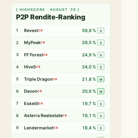
[ HIGHSCORE · AUGUST '26 ]
P2P Rendite-Ranking
Revest
59,9 %
1
CB
S
MyPeak
29,5 %
2
CB
S
FF Forest
24,9 %
3
CB
S
Hive5
24,0 %
4
CB
S
Triple Dragon
21,8 %
5
CB
M
Devon
20,6 %
6
CB
M
Esketit
19,7 %
7
CB
S
Asterra Realestate
19,1 %
8
CB
S
Lendermarket
18,4 %
9
CB
S