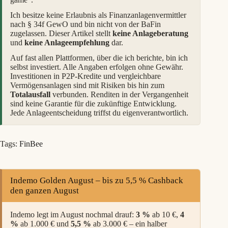
Ich besitze keine Erlaubnis als Finanzanlagenvermittler
nach § 34f GewO und bin nicht von der BaFin
zugelassen. Dieser Artikel stellt
keine Anlageberatung
und
keine Anlageempfehlung
dar.
Auf fast allen Plattformen, über die ich berichte, bin ich
selbst investiert. Alle Angaben erfolgen ohne Gewähr.
Investitionen in P2P-Kredite und vergleichbare
Vermögensanlagen sind mit Risiken bis hin zum
Totalausfall
verbunden. Renditen in der Vergangenheit
sind keine Garantie für die zukünftige Entwicklung.
Jede Anlageentscheidung triffst du eigenverantwortlich.
Tags:
FinBee
Indemo Golden August – bis zu 5,5 % Cashback
den ganzen August
Indemo legt im August nochmal drauf:
3 %
ab 10 €,
4
%
ab 1.000 € und
5,5 %
ab 3.000 € – ein halber