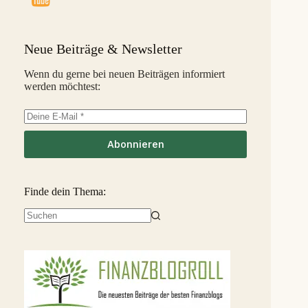
Indemo
5,2 %
33
M
Capitalia
5,1 %
34
S
Neue Beiträge & Newsletter
InSoil
2,6 %
35
S
Wenn du gerne bei neuen Beiträgen informiert
werden möchtest:
EstateGuru
-2,5 %
36
S
Linked Finance
-6,3 %
37
S
Abonnieren
Finde dein Thema:
Keine
Ergebnisse