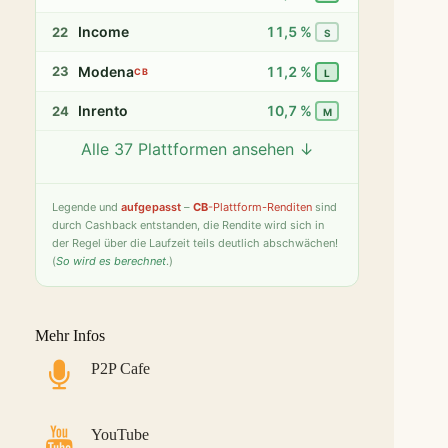
Income
11,5 %
22
S
Modena
11,2 %
23
CB
L
Inrento
10,7 %
24
M
Alle 37 Plattformen ansehen ↓
Twino
9,8 %
25
S
Fintown
9,4 %
26
S
Legende
und
aufgepasst
–
CB
-Plattform-Renditen
sind
durch Cashback entstanden, die Rendite wird sich in
PeerBerry
9,2 %
27
S
der Regel über die Laufzeit teils deutlich abschwächen!
(
So wird es berechnet
.)
Bondster
9,0 %
28
S
LANDE
8,6 %
29
M
Mehr Infos
Monefit Smartsaver
7,4 %
30
S
P2P Cafe
Bondora G&G
7,1 %
31
L
Savy
5,8 %
32
S
YouTube