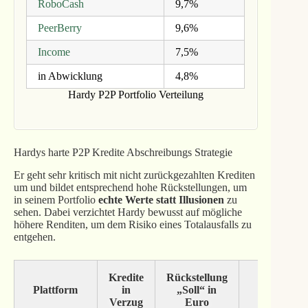
RoboCash
9,7%
PeerBerry
9,6%
Income
7,5%
in Abwicklung
4,8%
Hardy P2P Portfolio Verteilung
Hardys harte P2P Kredite Abschreibungs Strategie
Er geht sehr kritisch mit nicht zurückgezahlten Krediten
um und bildet entsprechend hohe Rückstellungen, um
in seinem Portfolio
echte Werte statt Illusionen
zu
sehen. Dabei verzichtet Hardy bewusst auf mögliche
höhere Renditen, um dem Risiko eines Totalausfalls zu
entgehen.
Kredite
Rückstellung
Plattform
in
„Soll“ in
Kommen
Verzug
Euro