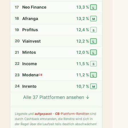
Neo Finance
13,3 %
17
L
Afranga
13,2 %
18
M
Profitus
12,4 %
19
S
Viainvest
12,2 %
20
L
Mintos
12,0 %
21
L
Income
11,5 %
22
S
Modena
11,2 %
23
CB
L
Inrento
10,7 %
24
M
Alle 37 Plattformen ansehen ↓
Twino
9,8 %
25
S
Fintown
9,4 %
26
S
Legende
und
aufgepasst
–
CB
-Plattform-Renditen
sind
durch Cashback entstanden, die Rendite wird sich in
PeerBerry
9,2 %
27
S
der Regel über die Laufzeit teils deutlich abschwächen!