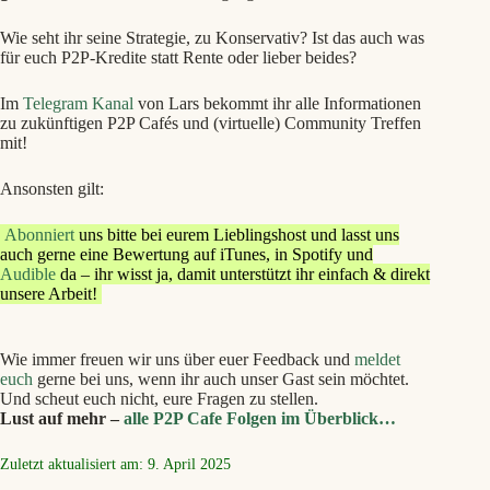
Wie seht ihr seine Strategie, zu Konservativ? Ist das auch was
für euch P2P-Kredite statt Rente oder lieber beides?
Im
Telegram Kanal
von Lars bekommt ihr alle Informationen
zu zukünftigen P2P Cafés und (virtuelle) Community Treffen
mit!
Ansonsten gilt:
Abonniert
uns bitte bei eurem Lieblingshost und lasst uns
auch gerne eine Bewertung auf iTunes, in Spotify und
Audible
da – ihr wisst ja, damit unterstützt ihr einfach & direkt
unsere Arbeit!
Wie immer freuen wir uns über euer Feedback und
meldet
euch
gerne bei uns, wenn ihr auch unser Gast sein möchtet.
Und scheut euch nicht, eure Fragen zu stellen.
Lust auf mehr –
alle P2P Cafe Folgen im Überblick…
Zuletzt aktualisiert am: 9. April 2025