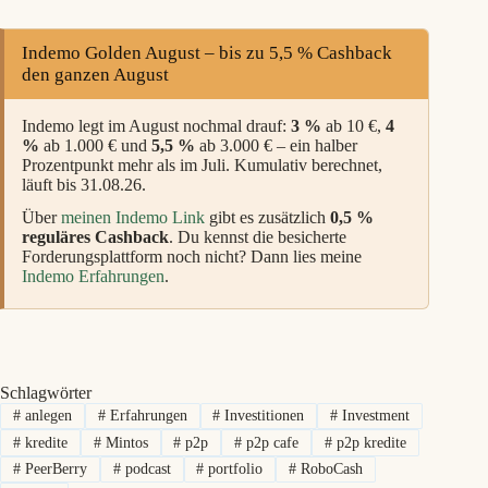
Indemo Golden August – bis zu 5,5 % Cashback
den ganzen August
Indemo legt im August nochmal drauf:
3 %
ab 10 €,
4
%
ab 1.000 € und
5,5 %
ab 3.000 € – ein halber
Prozentpunkt mehr als im Juli. Kumulativ berechnet,
läuft bis 31.08.26.
Über
meinen Indemo Link
gibt es zusätzlich
0,5 %
reguläres Cashback
. Du kennst die besicherte
Forderungsplattform noch nicht? Dann lies meine
Indemo Erfahrungen
.
Schlagwörter
#
anlegen
#
Erfahrungen
#
Investitionen
#
Investment
#
kredite
#
Mintos
#
p2p
#
p2p cafe
#
p2p kredite
#
PeerBerry
#
podcast
#
portfolio
#
RoboCash