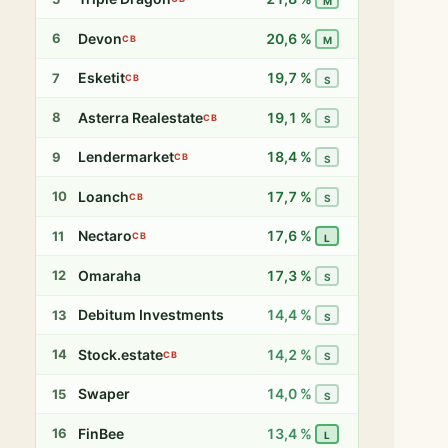
M
Devon
20,6 %
6
CB
M
Esketit
19,7 %
7
CB
S
Asterra Realestate
19,1 %
8
CB
S
Lendermarket
18,4 %
9
CB
S
Loanch
17,7 %
10
CB
S
Nectaro
17,6 %
11
CB
L
Omaraha
17,3 %
12
S
Debitum Investments
14,4 %
13
S
Stock.estate
14,2 %
14
CB
S
Swaper
14,0 %
15
S
FinBee
13,4 %
16
L