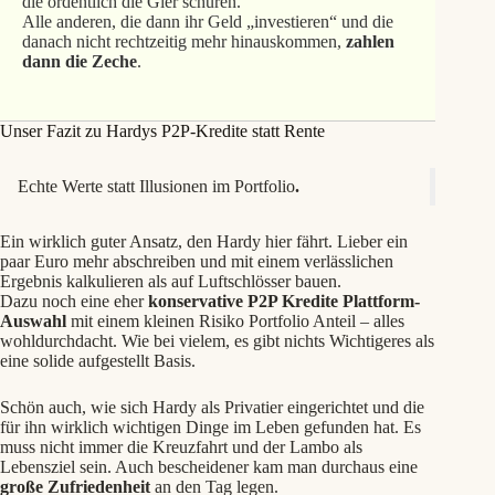
die ordentlich die Gier schüren.
Alle anderen, die dann ihr Geld „investieren“ und die
danach nicht rechtzeitig mehr hinauskommen,
zahlen
dann die Zeche
.
Unser Fazit zu Hardys P2P-Kredite statt Rente
Echte Werte statt Illusionen im Portfolio
.
Ein wirklich guter Ansatz, den Hardy hier fährt. Lieber ein
paar Euro mehr abschreiben und mit einem verlässlichen
Ergebnis kalkulieren als auf Luftschlösser bauen.
Dazu noch eine eher
konservative P2P Kredite Plattform-
Auswahl
mit einem kleinen Risiko Portfolio Anteil – alles
wohldurchdacht. Wie bei vielem, es gibt nichts Wichtigeres als
eine solide aufgestellt Basis.
Schön auch, wie sich Hardy als Privatier eingerichtet und die
für ihn wirklich wichtigen Dinge im Leben gefunden hat. Es
muss nicht immer die Kreuzfahrt und der Lambo als
Lebensziel sein. Auch bescheidener kam man durchaus eine
große Zufriedenheit
an den Tag legen.