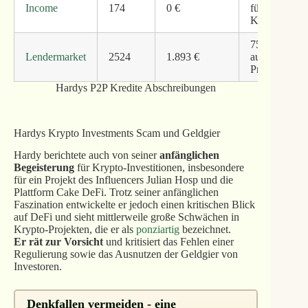
Income
174
0 €
für ausstehe
Kredite
75% der
Lendermarket
2524
1.893 €
ausstehenden
Projekte
Hardys P2P Kredite Abschreibungen
Hardys Krypto Investments Scam und Geldgier
Hardy berichtete auch von seiner
anfänglichen
Begeisterung
für Krypto-Investitionen, insbesondere
für ein Projekt des Influencers Julian Hosp und die
Plattform Cake DeFi. Trotz seiner anfänglichen
Faszination entwickelte er jedoch einen kritischen Blick
auf DeFi und sieht mittlerweile große Schwächen in
Krypto-Projekten, die er als
ponziartig
bezeichnet.
Er rät zur Vorsicht
und kritisiert das Fehlen einer
Regulierung sowie das Ausnutzen der Geldgier von
Investoren.
Denkfallen vermeiden - eine