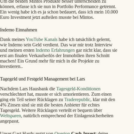
Um die beiden Mintos Produkte besser unterscheiden zu
können, erfasse ich sie nun in Portfolio Performance getrennt.
Ein wenig habe ich es ja schon bedauert, dass ich mein 10.000
Euro Investment jetzt aufteilen musste bei Mintos.
Indemo Einnahmen
Dank meines
YouTube Kanals
habe ich tatsächlich gelernt,
wie Indemo sein Geld verdient. Das war mir trotz Interview
und meinen ersten
Indemo Erfahrungen
gar nicht klar, dass sie
erst am finalen Verkaufserlös der Immobilien ihren Schnitt
machen! Ein Grund mehr für mich in die Projekte zu
investieren..
Tagegeld und Festgeld Management bei Lars
Nachdem Lars Hausbank die
Tagesgeld-Konditionen
verschlechtert hat, musste er sich umorientieren. Zum einen
ging ein Teil seiner Rücklagen zu
Traderepublic
, klar mit den
4% Zinsen sind sie mit die besten Anbieter für echtes
Tagesgeld. Weitere Rücklagen verteilt er bequem über
Weltsparen
, natürlich entsprechend der Einlagensicherheiten
angepasst.
Unser Gast Hardy nutzt von
Querion
Cash-Invest
: deine