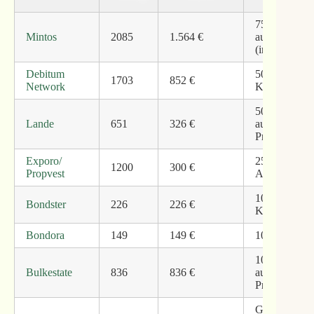
75% der
Mintos
2085
1.564 €
ausstehenden
(insb. Woww
Debitum
50% der Ukr
1703
852 €
Network
Kredite
50% der
Lande
651
326 €
ausstehenden
Projekte
Exporo/
25% der Proje
1200
300 €
Propvest
Abwicklungsv
100% der rus
Bondster
226
226 €
Kredite von 
Bondora
149
149 €
100% Portfol
100% der
Bulkestate
836
836 €
ausstehenden
Projekte
Garantie von