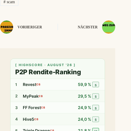
#
scam
VORHERIGER
NÄCHSTER
[ HIGHSCORE · AUGUST '26 ]
P2P Rendite-Ranking
Revest
59,9 %
1
CB
S
MyPeak
29,5 %
2
CB
S
FF Forest
24,9 %
3
CB
S
Hive5
24,0 %
4
CB
S
Triple Dragon
21,8 %
5
CB