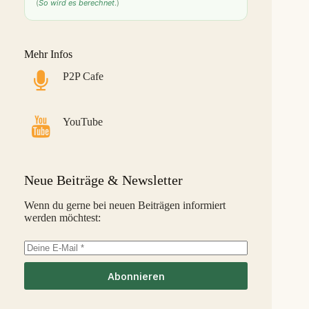
(
So wird es berechnet
.)
Bondster
9,0 %
28
S
LANDE
8,6 %
29
M
Mehr Infos
Monefit Smartsaver
7,4 %
30
S
P2P Cafe
Bondora G&G
7,1 %
31
L
Savy
5,8 %
32
S
YouTube
Indemo
5,2 %
33
M
Capitalia
5,1 %
34
S
Neue Beiträge & Newsletter
InSoil
2,6 %
35
S
Wenn du gerne bei neuen Beiträgen informiert
werden möchtest:
EstateGuru
-2,5 %
36
S
Linked Finance
-6,3 %
37
S
Abonnieren