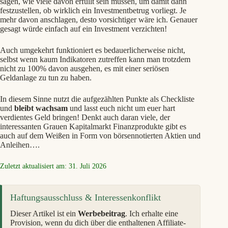
sagen, wie viele davon erfüllt sein müssen, um damit dann
festzustellen, ob wirklich ein Investmentbetrug vorliegt. Je
mehr davon anschlagen, desto vorsichtiger wäre ich. Genauer
gesagt würde einfach auf ein Investment verzichten!
Auch umgekehrt funktioniert es bedauerlicherweise nicht,
selbst wenn kaum Indikatoren zutreffen kann man trotzdem
nicht zu 100% davon ausgehen, es mit einer seriösen
Geldanlage zu tun zu haben.
In diesem Sinne nutzt die aufgezählten Punkte als Checkliste
und
bleibt wachsam
und lasst euch nicht um euer hart
verdientes Geld bringen! Denkt auch daran viele, der
interessanten Grauen Kapitalmarkt Finanzprodukte gibt es
auch auf dem Weißen in Form von börsennotierten Aktien und
Anleihen….
Zuletzt aktualisiert am: 31. Juli 2026
Haftungsausschluss & Interessenkonflikt
Dieser Artikel ist ein
Werbebeitrag
. Ich erhalte eine
Provision, wenn du dich über die enthaltenen Affiliate-