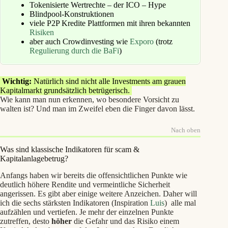
Tokenisierte Wertrechte – der ICO – Hype
Blindpool
-Konstruktionen
viele P2P Kredite Plattformen mit ihren bekannten
Risiken
aber auch Crowdinvesting wie
Exporo
(trotz
Regulierung durch die BaFi
)
Wichtig:
Natürlich sind nicht alle Investments am grauen
Kapitalmarkt grundsätzlich betrügerisch.
Wie kann man nun erkennen, wo besondere Vorsicht zu
walten ist? Und man im Zweifel eben die Finger davon lässt.
Nach oben
Was sind klassische Indikatoren für scam &
Kapitalanlagebetrug?
Anfangs haben wir bereits die offensichtlichen Punkte wie
deutlich höhere Rendite und vermeintliche Sicherheit
angerissen. Es gibt aber einige weitere Anzeichen. Daher will
ich die sechs stärksten Indikatoren (Inspiration
Luis
) alle mal
aufzählen und vertiefen. Je mehr der einzelnen Punkte
zutreffen, desto
höher
die Gefahr und das Risiko einem