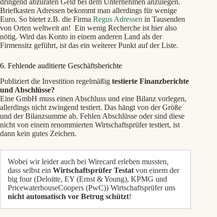
dringend abzuraten Geld bei dem Unternehmen anzulegen.
Briefkasten Adressen bekommt man allerdings für wenige
Euro. So bietet z.B. die Firma
Regus Adressen
in Tausenden
von Orten weltweit an! Ein wenig Recherche ist hier also
nötig. Wird das Konto in einem anderen Land als der
Firmensitz geführt, ist das ein weiterer Punkt auf der Liste.
6. Fehlende auditierte Geschäftsberichte
Publiziert die Investition regelmäßig
testierte Finanzberichte
und Abschlüsse?
Eine GmbH muss einen Abschluss und eine Bilanz vorlegen,
allerdings nicht zwingend testiert. Das hängt von der Größe
und der Bilanzsumme ab. Fehlen Abschlüsse oder sind diese
nicht von einem renommierten Wirtschaftsprüfer testiert, ist
dann kein gutes Zeichen.
Wobei wir leider auch bei Wirecard erleben mussten,
dass selbst ein
Wirtschaftsprüfer Testat
von einem der
big four (
Deloitte, EY (Ernst & Young), KPMG und
PricewaterhouseCoopers (PwC
)) Wirtschaftsprüfer uns
nicht automatisch vor Betrug schützt
!