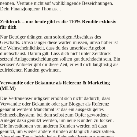
nennen. Vertraue nicht auf wohlklingende Bezeichnungen.
Dein Finanzjongleur Thomas…
Zeitdruck – nur heute gibt es die 110% Rendite exklusiv
für dich
Nur Betrüger drängen zum sofortigen Abschluss des
Geschäfts. Umso länger diese warten müssen, umso höher ist
die Wahrscheinlichkeit, dass du das unseriöse Angebot
durchschaust. Darum gilt: Lass dich nicht unter Zeitdruck
setzen! Anlageentscheidungen sollten gut durchdacht sein. Ein
seriöser Anbieter gibt dir diese Zeit, er will dich langfristig als
zufriedenen Kunden gewinnen.
Verwandte oder Bekannte als Referenz
& Marketing
(MLM)
Die Vertrauenswürdigkeit erhöht sich nicht dadurch, dass
Verwandte oder Bekannte oder gar Blogger als Referenz
genannt werden! Manchmal ist das ein ausgeklügeltes
Schneeballsystem, bei dem selbst zum Opfer gewordene
Anleger dazu genutzt werden, um neue Kunden zu locken.
Die Investitionen von anderen Kunden werden oft dazu
genutzt, um wieder andere Kunden anfänglich auszuzahlen.
Aber eines Tages bricht jedes Schneeballsystem zusammen.