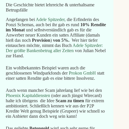
Die Geschichte bietet lehrreiche & unterhaltsame
Betrugsfälle
Angefangen bei
Adele Spitzeder,
die Erfinderin des
Ponzi Schemas, auch bei ihr gab es rund
10% Rendite
im Monat
und selbstverständlich gab es für die
Anwerber neuer Kunden ein sattes Affiliate (damals
hieß das noch
Provision
)
von 5%.
Wer hier tiefer
eintauchen möchte, nimmt das Buch
Adele Spitzeder:
Der größte Bankenbetrug aller Zeiten
von Julian Nebel
zur Hand.
Ein wohlbekanntes Beispiel waren auch die
geschlossenen Windparkfonds der
Prokon GmbH
statt
einer satten Rendite gab es eine bittere Insolvenz.
Auch wenn mancher Scam jahrelang lief wie bei den
Phoenix Kapitaldiensten
(oder auch jüngst Wirecard)
halte ich übrigens die Idee
Scam zu timen
für extrem
ambitioniert. Schließlich kennen wir aus der P2P
Kredite Welt genug Beispiele (Grupeer) wie schnell so
ein Anbieter dann doch weg sein kann!
Das geliebte
Betongold
wird auch sehr gerne für