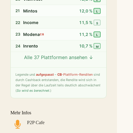
Mintos
12,0 %
21
L
Income
11,5 %
22
S
Modena
11,2 %
23
CB
L
Inrento
10,7 %
24
M
Alle 37 Plattformen ansehen ↓
Twino
9,8 %
25
S
Fintown
9,4 %
26
S
Legende
und
aufgepasst
–
CB
-Plattform-Renditen
sind
durch Cashback entstanden, die Rendite wird sich in
PeerBerry
9,2 %
27
S
der Regel über die Laufzeit teils deutlich abschwächen!
(
So wird es berechnet
.)
Bondster
9,0 %
28
S
LANDE
8,6 %
29
M
Mehr Infos
Monefit Smartsaver
7,4 %
30
S
P2P Cafe
Bondora G&G
7,1 %
31
L