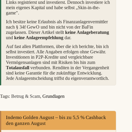
Links registrierst und investierst. Dennoch investiere ich
mein eigenes Kapital und habe selbst „Skin-in-the-
game".
Ich besitze keine Erlaubnis als Finanzanlagenvermittler
nach § 34f GewO und bin nicht von der BaFin
zugelassen. Dieser Artikel stellt
keine Anlageberatung
und
keine Anlageempfehlung
dar.
Auf fast allen Plattformen, über die ich berichte, bin ich
selbst investiert. Alle Angaben erfolgen ohne Gewähr.
Investitionen in P2P-Kredite und vergleichbare
Vermögensanlagen sind mit Risiken bis hin zum
Totalausfall
verbunden. Renditen in der Vergangenheit
sind keine Garantie für die zukünftige Entwicklung.
Jede Anlageentscheidung triffst du eigenverantwortlich.
Tags:
Betrug & Scam
,
Grundlagen
Indemo Golden August – bis zu 5,5 % Cashback
den ganzen August