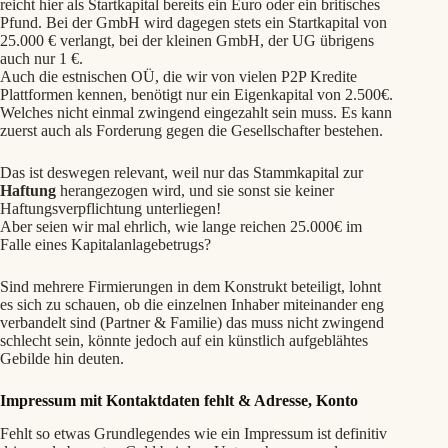
reicht hier als Startkapital bereits ein Euro oder ein britisches
Pfund. Bei der GmbH wird dagegen stets ein Startkapital von
25.000 € verlangt, bei der kleinen GmbH, der UG übrigens
auch nur 1 €.
Auch die estnischen OÜ, die wir von vielen P2P Kredite
Plattformen kennen, benötigt nur ein Eigenkapital von 2.500€.
Welches
nicht einmal zwingend eingezahlt sein muss. Es kann
zuerst auch als Forderung gegen die Gesellschafter bestehen
.
Das ist deswegen relevant, weil nur das Stammkapital zur
Haftung
herangezogen wird, und sie sonst sie keiner
Haftungsverpflichtung unterliegen!
Aber seien wir mal ehrlich, wie lange reichen 25.000€ im
Falle eines Kapitalanlagebetrugs?
Sind mehrere Firmierungen in dem Konstrukt beteiligt, lohnt
es sich zu schauen, ob die einzelnen Inhaber miteinander eng
verbandelt sind (Partner & Familie) das muss nicht zwingend
schlecht sein, könnte jedoch auf ein künstlich aufgeblähtes
Gebilde hin deuten.
Impressum mit Kontaktdaten fehlt & Adresse, Konto
Fehlt so etwas Grundlegendes wie ein Impressum ist definitiv