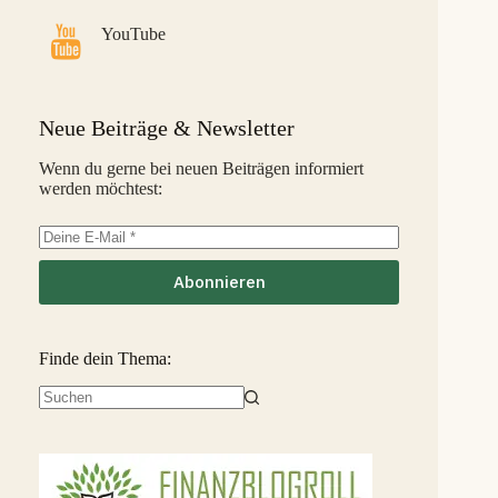
Savy
5,8 %
32
S
YouTube
Indemo
5,2 %
33
M
Capitalia
5,1 %
34
S
Neue Beiträge & Newsletter
InSoil
2,6 %
35
S
Wenn du gerne bei neuen Beiträgen informiert
werden möchtest:
EstateGuru
-2,5 %
36
S
Linked Finance
-6,3 %
37
S
Abonnieren
Finde dein Thema:
Keine
Ergebnisse