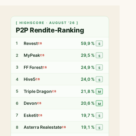
[ HIGHSCORE · AUGUST '26 ]
P2P Rendite-Ranking
Revest
59,9 %
1
CB
S
MyPeak
29,5 %
2
CB
S
FF Forest
24,9 %
3
CB
S
Hive5
24,0 %
4
CB
S
Triple Dragon
21,8 %
5
CB
M
Devon
20,6 %
6
CB
M
Esketit
19,7 %
7
CB
S
Asterra Realestate
19,1 %
8
CB
S