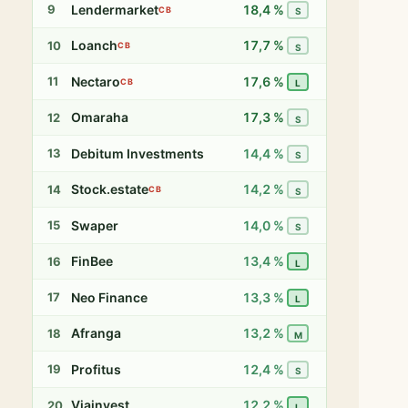
Lendermarket
18,4 %
9
CB
S
Loanch
17,7 %
10
CB
S
Nectaro
17,6 %
11
CB
L
Omaraha
17,3 %
12
S
Debitum Investments
14,4 %
13
S
Stock.estate
14,2 %
14
CB
S
Swaper
14,0 %
15
S
FinBee
13,4 %
16
L
Neo Finance
13,3 %
17
L
Afranga
13,2 %
18
M
Profitus
12,4 %
19
S
Viainvest
12,2 %
20
L