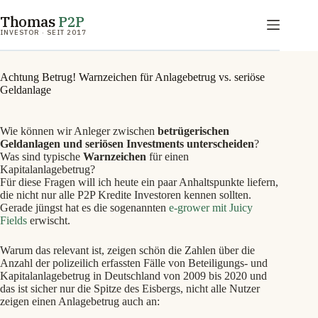
Zum
Thomas
P2P
Inhalt
springen
INVESTOR · SEIT 2017
Achtung Betrug! Warnzeichen für Anlagebetrug vs. seriöse
Geldanlage
Wie können wir Anleger zwischen
betrügerischen
Geldanlagen und seriösen Investments
unterscheiden
?
Was sind typische
Warnzeichen
für einen
Kapitalanlagebetrug?
Für diese Fragen will ich heute ein paar Anhaltspunkte liefern,
die nicht nur alle P2P Kredite Investoren kennen sollten.
Gerade jüngst hat es die sogenannten
e-grower mit Juicy
Fields
erwischt.
Warum das relevant ist, zeigen schön die Zahlen über die
Anzahl der polizeilich erfassten Fälle von Beteiligungs- und
Kapitalanlagebetrug in Deutschland von 2009 bis 2020 und
das ist sicher nur die Spitze des Eisbergs, nicht alle Nutzer
zeigen einen Anlagebetrug auch an: