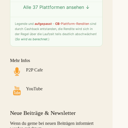
Alle 37 Plattformen ansehen ↓
Twino
9,8 %
25
S
Fintown
9,4 %
26
S
Legende
und
aufgepasst
–
CB
-Plattform-Renditen
sind
durch Cashback entstanden, die Rendite wird sich in
PeerBerry
9,2 %
27
S
der Regel über die Laufzeit teils deutlich abschwächen!
(
So wird es berechnet
.)
Bondster
9,0 %
28
S
LANDE
8,6 %
29
M
Mehr Infos
Monefit Smartsaver
7,4 %
30
S
P2P Cafe
Bondora G&G
7,1 %
31
L
Savy
5,8 %
32
S
YouTube
Indemo
5,2 %
33
M
Capitalia
5,1 %
34
S
Neue Beiträge & Newsletter
InSoil
2,6 %
35
S
Wenn du gerne bei neuen Beiträgen informiert