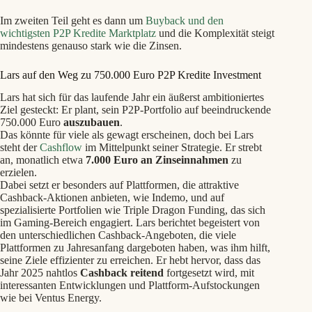
Im zweiten Teil geht es dann um
Buyback und den
wichtigsten P2P Kredite Marktplatz
und die Komplexität steigt
mindestens genauso stark wie die Zinsen.
Lars auf den Weg zu 750.000 Euro P2P Kredite Investment
Lars hat sich für das laufende Jahr ein äußerst ambitioniertes
Ziel gesteckt: Er plant, sein P2P-Portfolio auf beeindruckende
750.000 Euro
auszubauen
.
Das könnte für viele als gewagt erscheinen, doch bei Lars
steht der
Cashflow
im Mittelpunkt seiner Strategie. Er strebt
an, monatlich etwa
7.000 Euro an Zinseinnahmen
zu
erzielen.
Dabei setzt er besonders auf Plattformen, die attraktive
Cashback-Aktionen anbieten, wie Indemo, und auf
spezialisierte Portfolien wie Triple Dragon Funding, das sich
im Gaming-Bereich engagiert. Lars berichtet begeistert von
den unterschiedlichen Cashback-Angeboten, die viele
Plattformen zu Jahresanfang dargeboten haben, was ihm hilft,
seine Ziele effizienter zu erreichen. Er hebt hervor, dass das
Jahr 2025 nahtlos
Cashback reitend
fortgesetzt wird, mit
interessanten Entwicklungen und Plattform-Aufstockungen
wie bei Ventus Energy.