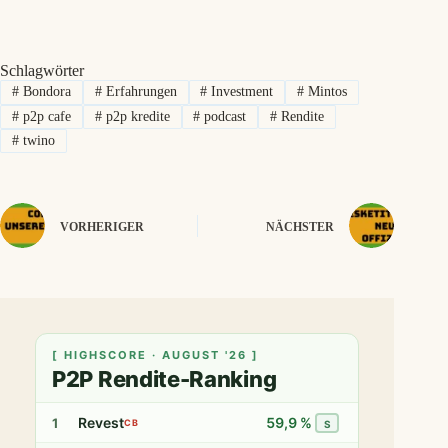
Schlagwörter
#
Bondora
#
Erfahrungen
#
Investment
#
Mintos
#
p2p cafe
#
p2p kredite
#
podcast
#
Rendite
#
twino
VORHERIGER
NÄCHSTER
[ HIGHSCORE · AUGUST '26 ]
P2P Rendite-Ranking
Revest
59,9 %
1
CB
S