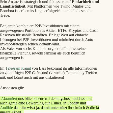
Sein Ansatz ist strategisch und fokussiert auf
Einfachheit und
Langfristigkeit
. Mit Plattformen wie Twino, Mintos und
Bondora ist er bereits lange erfolgreich und hält diesen die
Treue.
Benjamin kombiniert P2P-Investitionen mit einem
ausgewogenen Portfolio aus Aktien-ETFs, Kryptos und Cash-
Reserven für stabile Renditen. Er legt Wert auf einfache
Lösungen bei P2P-Investitionen und minimiert durch Auto-
Invest-Strategien seinen Zeitaufwand.
Als Vater von sechs Kindern sorgt er dafür, dass seine
finanzielle Planung sowohl familiär als auch beruflich
ausgewogen ist.
Im
Telegram Kanal
von Lars bekommt ihr alle Informationen
zu zukünftigen P2P Cafés und (virtuelle) Community Treffen
mit, und könnt auch mit uns diskutieren!
Ansonsten gilt:
Abonniert
uns bitte bei eurem Lieblingshost und lasst uns
auch gerne eine Bewertung auf iTunes, in Spotify und
Audible
da – ihr wisst ja, damit unterstützt ihr einfach & direkt
unsere Arbeit!