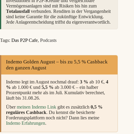
Investitionen in P2P-Kredite und vergleichbare
Vermögensanlagen sind mit Risiken bis hin zum
Totalausfall
verbunden. Renditen in der Vergangenheit
sind keine Garantie für die zukünftige Entwicklung.
Jede Anlageentscheidung triffst du eigenverantwortlich.
Tags:
Das P2P Cafe
,
Podcasts
Indemo Golden August – bis zu 5,5 % Cashback
den ganzen August
Indemo legt im August nochmal drauf:
3 %
ab 10 €,
4
%
ab 1.000 € und
5,5 %
ab 3.000 € – ein halber
Prozentpunkt mehr als im Juli. Kumulativ berechnet,
läuft bis 31.08.26.
Über
meinen Indemo Link
gibt es zusätzlich
0,5 %
reguläres Cashback
. Du kennst die besicherte
Forderungsplattform noch nicht? Dann lies meine
Indemo Erfahrungen
.