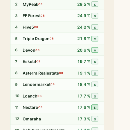
MyPeak
29,5 %
2
CB
S
FF Forest
24,9 %
3
CB
S
Hive5
24,0 %
4
CB
S
Triple Dragon
21,8 %
5
CB
M
Devon
20,6 %
6
CB
M
Esketit
19,7 %
7
CB
S
Asterra Realestate
19,1 %
8
CB
S
Lendermarket
18,4 %
9
CB
S
Loanch
17,7 %
10
CB
S
Nectaro
17,6 %
11
CB
L
Omaraha
17,3 %
12
S