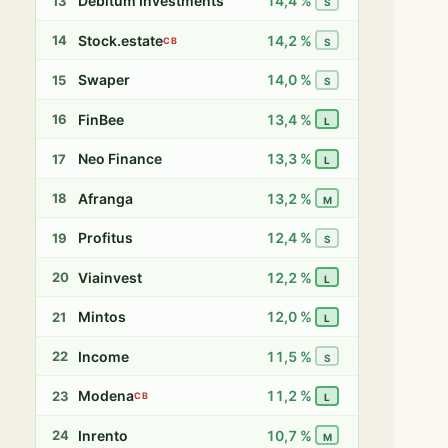
Debitum Investments
14,4 %
13
S
Stock.estate
14,2 %
14
CB
S
Swaper
14,0 %
15
S
FinBee
13,4 %
16
L
Neo Finance
13,3 %
17
L
Afranga
13,2 %
18
M
Profitus
12,4 %
19
S
Viainvest
12,2 %
20
L
Mintos
12,0 %
21
L
Income
11,5 %
22
S
Modena
11,2 %
23
CB
L
Inrento
10,7 %
24
M