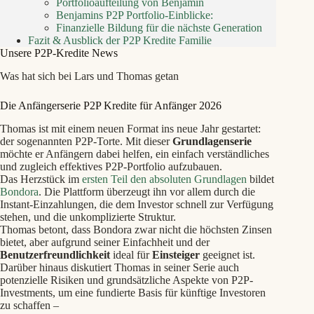
Portfolioaufteilung von Benjamin
Benjamins P2P Portfolio-Einblicke:
Finanzielle Bildung für die nächste Generation
Fazit & Ausblick der P2P Kredite Familie
Unsere P2P-Kredite News
Was hat sich bei Lars und Thomas getan
Die Anfängerserie P2P Kredite für Anfänger 2026
Thomas ist mit einem neuen Format ins neue Jahr gestartet:
der sogenannten P2P-Torte. Mit dieser
Grundlagenserie
möchte er Anfängern dabei helfen, ein einfach verständliches
und zugleich effektives P2P-Portfolio aufzubauen.
Das Herzstück im
ersten Teil den absoluten Grundlagen
bildet
Bondora
. Die Plattform überzeugt ihn vor allem durch die
Instant-Einzahlungen, die dem Investor schnell zur Verfügung
stehen, und die unkomplizierte Struktur.
Thomas betont, dass Bondora zwar nicht die höchsten Zinsen
bietet, aber aufgrund seiner Einfachheit und der
Benutzerfreundlichkeit
ideal für
Einsteiger
geeignet ist.
Darüber hinaus diskutiert Thomas in seiner Serie auch
potenzielle Risiken und grundsätzliche Aspekte von P2P-
Investments, um eine fundierte Basis für künftige Investoren
zu schaffen –