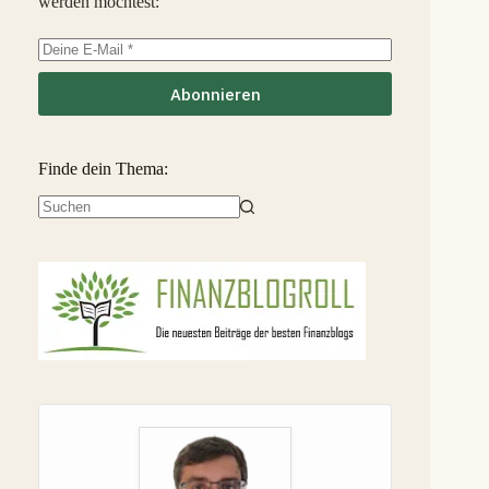
werden möchtest:
EstateGuru
-2,5 %
36
S
Linked Finance
-6,3 %
37
S
Abonnieren
Finde dein Thema:
Keine
Ergebnisse