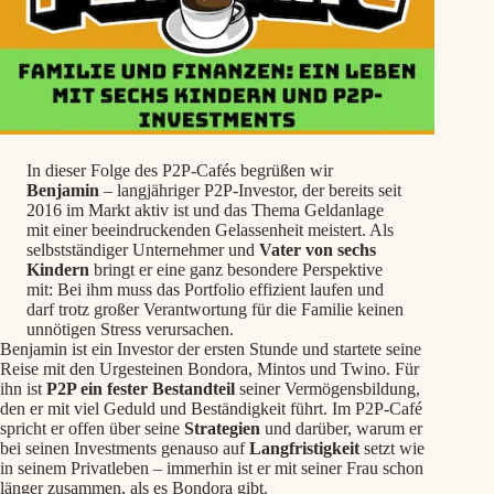
In dieser Folge des P2P-Cafés begrüßen wir
Benjamin
– langjähriger P2P-Investor, der bereits seit
2016 im Markt aktiv ist und das Thema Geldanlage
mit einer beeindruckenden Gelassenheit meistert. Als
selbstständiger Unternehmer und
Vater von sechs
Kindern
bringt er eine ganz besondere Perspektive
mit: Bei ihm muss das Portfolio effizient laufen und
darf trotz großer Verantwortung für die Familie keinen
unnötigen Stress verursachen.
Benjamin ist ein Investor der ersten Stunde und startete seine
Reise mit den Urgesteinen Bondora, Mintos und Twino. Für
ihn ist
P2P ein fester Bestandteil
seiner Vermögensbildung,
den er mit viel Geduld und Beständigkeit führt. Im P2P-Café
spricht er offen über seine
Strategien
und darüber, warum er
bei seinen Investments genauso auf
Langfristigkeit
setzt wie
in seinem Privatleben – immerhin ist er mit seiner Frau schon
länger zusammen, als es Bondora gibt.