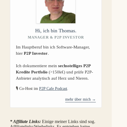
Hi, ich bin Thomas.
MANAGER & P2P INVESTOR
Im Hauptberuf bin ich Software-Manager,
hier
P2P Investor
.
Ich dokumentiere mein
sechsstelliges P2P
Kredite Portfolio
(>150k€) und prüfe P2P-
Anbieter analytisch auf Herz und Nieren.
🎙️ Co-Host im
P2P Cafe Podcast
.
mehr über mich →
* Affiliate Links:
Einige meiner Links sind sog.
Affiliatelinks/Werbelinks. Es entstehen keine