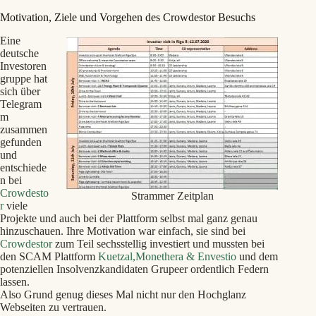
Motivation, Ziele und Vorgehen des Crowdestor Besuchs
Eine
deutsche
Investoren
gruppe hat
sich über
Telegram
m
zusammen
gefunden
und
entschiede
n bei
Crowdesto
Strammer Zeitplan
r
viele
Projekte und auch bei der Plattform selbst mal ganz genau
hinzuschauen. Ihre Motivation war einfach, sie sind bei
Crowdestor
zum Teil sechsstellig investiert und mussten bei
den SCAM Plattform
Kuetzal,Monethera & Envestio
und dem
potenziellen Insolvenzkandidaten Grupeer ordentlich Federn
lassen.
Also Grund genug dieses Mal nicht nur den Hochglanz
Webseiten zu vertrauen.