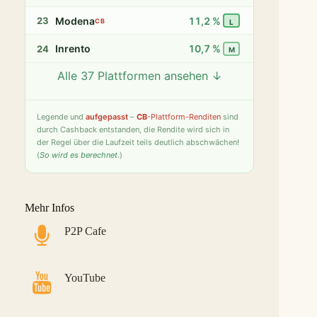
Modena
11,2 %
23
CB
L
Inrento
10,7 %
24
M
Alle 37 Plattformen ansehen ↓
Twino
9,8 %
25
S
Fintown
9,4 %
26
S
Legende
und
aufgepasst
–
CB
-Plattform-Renditen
sind
durch Cashback entstanden, die Rendite wird sich in
PeerBerry
9,2 %
27
S
der Regel über die Laufzeit teils deutlich abschwächen!
(
So wird es berechnet
.)
Bondster
9,0 %
28
S
LANDE
8,6 %
29
M
Mehr Infos
Monefit Smartsaver
7,4 %
30
S
P2P Cafe
Bondora G&G
7,1 %
31
L
Savy
5,8 %
32
S
YouTube
Indemo
5,2 %
33
M