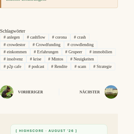
Schlagwörter
#
anlegen
#
cashflow
#
corona
#
crash
#
crowdestor
#
Crowdfunding
#
crowdlending
#
einkommen
#
Erfahrungen
#
Grupeer
#
immobilien
#
insolvenz
#
krise
#
Mintos
#
Neuigkeiten
#
p2p cafe
#
podcast
#
Rendite
#
scam
#
Strategie
VORHERIGER
NÄCHSTER
[ HIGHSCORE · AUGUST '26 ]