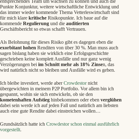
entsprechendes Team um wachsen zu können und auch die
Punkte Konjunktur, weitere wirtschaftliche Entwicklung und
das immer wieder kommende Thema Vetterleswirtschaft sind
für mich klare
kritische
Risikopunkte. Ich baue auf die
kommende
Regulierung
und die
auditierten
Geschäftsbericht so etwas schafft Vertrauen.
Als Belohnung für dieses Risiko gibt es dagegen eben die
exorbitant hohen
Renditen von über 30 %. Man muss auch
sagen bislang haben sie wirklich eine Erfolgsgeschichte
geschrieben keine komplett Ausfälle und nur ganz wenig
Verzögerungen bei
im Schnitt mehr als 18% Zinse
n, das
wird natürlich nicht so bleiben und Ausfälle wird es geben.
Ich bleibe investiert, werde aber
Crowdestor
nicht
übergewichten in meinem P2P Portfolio. Vor allem bin ich
gespannt, wohin sie sich entwickeln, ob sie den
kometenhaften Aufstieg
hinbekommen oder eben
verglühen
dabei sein werde ich auf jeden Fall und natürlich am liebsten
auch eine gute Rendite dabei einstreichen wollen…
Grundsätzlich hatte ich
Crowdestor schon einmal ausführlich
vorgestellt
.