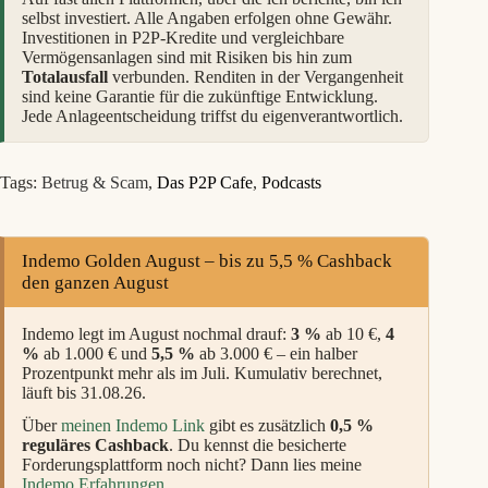
selbst investiert. Alle Angaben erfolgen ohne Gewähr.
Investitionen in P2P-Kredite und vergleichbare
Vermögensanlagen sind mit Risiken bis hin zum
Totalausfall
verbunden. Renditen in der Vergangenheit
sind keine Garantie für die zukünftige Entwicklung.
Jede Anlageentscheidung triffst du eigenverantwortlich.
Tags:
Betrug & Scam
,
Das P2P Cafe
,
Podcasts
Indemo Golden August – bis zu 5,5 % Cashback
den ganzen August
Indemo legt im August nochmal drauf:
3 %
ab 10 €,
4
%
ab 1.000 € und
5,5 %
ab 3.000 € – ein halber
Prozentpunkt mehr als im Juli. Kumulativ berechnet,
läuft bis 31.08.26.
Über
meinen Indemo Link
gibt es zusätzlich
0,5 %
reguläres Cashback
. Du kennst die besicherte
Forderungsplattform noch nicht? Dann lies meine
Indemo Erfahrungen
.