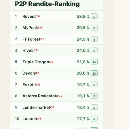
P2P Rendite-Ranking
Revest
59,9 %
1
CB
S
MyPeak
29,5 %
2
CB
S
FF Forest
24,9 %
3
CB
S
Hive5
24,0 %
4
CB
S
Triple Dragon
21,8 %
5
CB
M
Devon
20,6 %
6
CB
M
Esketit
19,7 %
7
CB
S
Asterra Realestate
19,1 %
8
CB
S
Lendermarket
18,4 %
9
CB
S
Loanch
17,7 %
10
CB
S