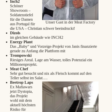
Inch2
Schöner
Showroom –
Soldatenstiefel
für die Damen
Unser Gast in der Meat Factory
aus Portugal für
die USA – Christian schwer beeindruckt!
Dizols
im gleichen Gebäude wie INCH2
Energy Plant
Das „Baby“ und Vorzeige-Projekt von Janis finanzierte
gerade zu Anfang die Plattform mit
Trompowski
Riesiges Areal. Lage am Wasser, tolles Potenzial ein
Millionenprojekt.
Meat Chef
Sehr gut besucht und nix als Fleisch kommt auf den
Teller selbst im Salat….
Beetrop Laps
Ex Mafiawars
jetzt Dystopia,
das Projekt
wohl mit dem
aktuell höchsten
Risiko für