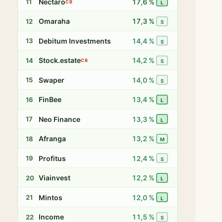
Nectaro
17,6 %
11
CB
L
Omaraha
17,3 %
12
S
Debitum Investments
14,4 %
13
S
Stock.estate
14,2 %
14
CB
S
Swaper
14,0 %
15
S
FinBee
13,4 %
16
L
Neo Finance
13,3 %
17
L
Afranga
13,2 %
18
M
Profitus
12,4 %
19
S
Viainvest
12,2 %
20
L
Mintos
12,0 %
21
L
Income
11,5 %
22
S