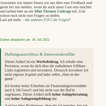
Ansonsten wie immer freuen wir uns über euer Feedback und
gerne bei uns melden, wenn ihr auch unser Gast sein möchtet
und nehmt bitte an der
Mini Themen Umfrage
teil. Und
scheut euch nicht eure Fragen zu stellen.
Lust auf mehr –
alle anderen P2P Cafe Folgen
?
Zuletzt aktualisiert am: 18. Juli 2022
Haftungsausschluss & Interessenkonflikt
Dieser Artikel ist ein
Werbebeitrag
. Ich erhalte eine
Provision, wenn du dich über die enthaltenen Affiliate-
Links registrierst und investierst. Dennoch investiere ich
mein eigenes Kapital und habe selbst „Skin-in-the-
game".
Ich besitze keine Erlaubnis als Finanzanlagenvermittler
nach § 34f GewO und bin nicht von der BaFin
zugelassen. Dieser Artikel stellt
keine Anlageberatung
und
keine Anlageempfehlung
dar.
Auf fast allen Plattformen, über die ich berichte, bin ich