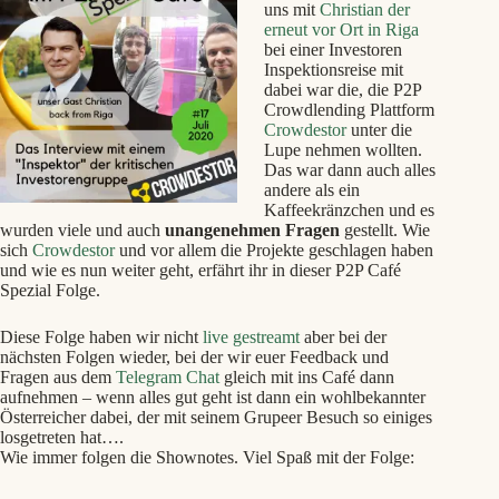
uns mit
Christian der
erneut vor Ort in Riga
bei einer Investoren
Inspektionsreise mit
dabei war die, die P2P
Crowdlending Plattform
Crowdestor
unter die
Lupe nehmen wollten.
Das war dann auch alles
andere als ein
Kaffeekränzchen und es
wurden viele und auch
unangenehmen Fragen
gestellt. Wie
sich
Crowdestor
und vor allem die Projekte geschlagen haben
und wie es nun weiter geht, erfährt ihr in dieser P2P Café
Spezial Folge.
Diese Folge haben wir nicht
live gestreamt
aber bei der
nächsten Folgen wieder, bei der wir euer Feedback und
Fragen aus dem
Telegram Chat
gleich mit ins Café dann
aufnehmen – wenn alles gut geht ist dann ein wohlbekannter
Österreicher dabei, der mit seinem Grupeer Besuch so einiges
losgetreten hat….
Wie immer folgen die Shownotes. Viel Spaß mit der Folge: