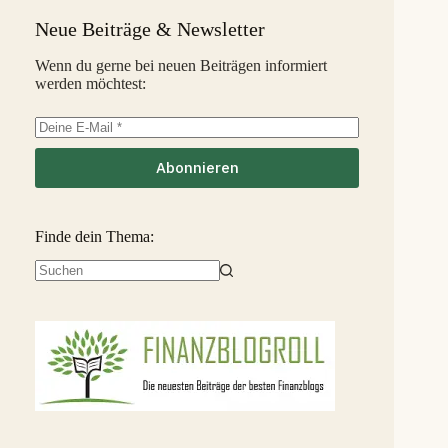
Capitalia
5,1 %
34
S
Neue Beiträge & Newsletter
InSoil
2,6 %
35
S
Wenn du gerne bei neuen Beiträgen informiert
werden möchtest:
EstateGuru
-2,5 %
36
S
Linked Finance
-6,3 %
37
S
Abonnieren
Finde dein Thema:
Keine
Ergebnisse