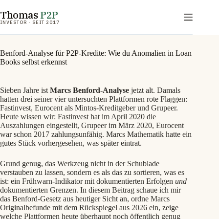
Zum
Thomas
P2P
Inhalt
springen
INVESTOR · SEIT 2017
Benford-Analyse für P2P-Kredite: Wie du Anomalien in Loan
Books selbst erkennst
Sieben Jahre ist
Marcs Benford-Analyse
jetzt alt. Damals
hatten drei seiner vier untersuchten Plattformen rote Flaggen:
Fastinvest, Eurocent als Mintos-Kreditgeber und Grupeer.
Heute wissen wir: Fastinvest hat im April 2020 die
Auszahlungen eingestellt, Grupeer im März 2020, Eurocent
war schon 2017 zahlungsunfähig. Marcs Mathematik hatte ein
gutes Stück vorhergesehen, was später eintrat.
Grund genug, das Werkzeug nicht in der Schublade
verstauben zu lassen, sondern es als das zu sortieren, was es
ist: ein Frühwarn-Indikator mit dokumentierten Erfolgen
und
dokumentierten Grenzen. In diesem Beitrag schaue ich mir
das Benford-Gesetz aus heutiger Sicht an, ordne Marcs
Originalbefunde mit dem Rückspiegel aus 2026 ein, zeige
welche Plattformen heute überhaupt noch öffentlich genug