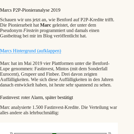
Marcs P2P-Pionieranalyse 2019
Schauen wir uns jetzt an, wie Benford auf P2P-Kredite trifft.
Die Pionierarbeit hat
Marc
geleistet, der unter dem
Pseudonym
Finstein
programmiert und damals einen
Gastbeitrag bei mir im Blog veröffentlicht hat.
Marc hat 2000 als Systembetreuer für eine Invoice-
Marcs Hintergrund (aufklappen)
Discounting-Anwendung angefangen – also für genau die Art
von Forderungsankauf, bei der „Luftrechnungen“ eines der
Marc hat im Mai 2019 vier Plattformen unter die Benford-
größten Risiken sind. Schon damals hatte er die Benford-
Lupe genommen: Fastinvest, Mintos (mit dem Sonderfall
Analyse als Werkzeug vorgeschlagen, um genau solche
Eurocent), Grupeer und Finbee. Drei davon zeigten
Fakerechnungen aufzuspüren. Sein Arbeitgeber tat das damals
Auffälligkeiten. Wie sich diese Auffälligkeiten in den Jahren
als „Hokuspokus“ ab. Sein Wissen aus der Praxis ist insofern
danach entwickelt haben, ist heute sehr spannend zu sehen.
alles andere als akademisch. Auf seinem Blog auf
finsteininvest.pythonanywhere.com
schreibt er weiter zu
Programmierthemen und P2P – seinen Original-Gastbeitrag
Fastinvest: roter Alarm, später bestätigt
von 2019 hat er mir damals zur Verfügung gestellt.
Marc analysierte 1.500 Fastinvest-Kredite. Die Verteilung war
alles andere als lehrbuchmäßig: