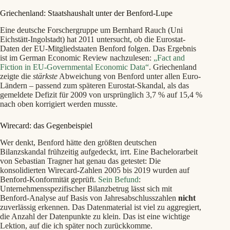
Griechenland: Staatshaushalt unter der Benford-Lupe
Eine deutsche Forschergruppe um Bernhard Rauch (Uni
Eichstätt-Ingolstadt) hat 2011 untersucht, ob die Eurostat-
Daten der EU-Mitgliedstaaten Benford folgen. Das Ergebnis
ist im German Economic Review nachzulesen:
„Fact and
Fiction in EU-Governmental Economic Data“
. Griechenland
zeigte die
stärkste
Abweichung von Benford unter allen Euro-
Ländern – passend zum späteren Eurostat-Skandal, als das
gemeldete Defizit für 2009 von ursprünglich 3,7 % auf 15,4 %
nach oben korrigiert werden musste.
Wirecard: das Gegenbeispiel
Wer denkt, Benford hätte den größten deutschen
Bilanzskandal frühzeitig aufgedeckt, irrt. Eine Bachelorarbeit
von Sebastian Tragner hat genau das getestet: Die
konsolidierten Wirecard-Zahlen 2005 bis 2019 wurden auf
Benford-Konformität geprüft.
Sein Befund
:
Unternehmensspezifischer Bilanzbetrug lässt sich mit
Benford-Analyse auf Basis von Jahresabschlusszahlen
nicht
zuverlässig erkennen. Das Datenmaterial ist viel zu aggregiert,
die Anzahl der Datenpunkte zu klein. Das ist eine wichtige
Lektion, auf die ich später noch zurückkomme.