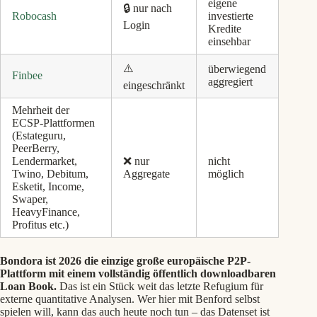
eigene
🔒 nur nach
Robocash
investierte
Login
Kredite
einsehbar
⚠️
überwiegend
Finbee
aggregiert
eingeschränkt
Mehrheit der
ECSP-Plattformen
(Estateguru,
PeerBerry,
Lendermarket,
❌ nur
nicht
Twino, Debitum,
Aggregate
möglich
Esketit, Income,
Swaper,
HeavyFinance,
Profitus etc.)
Bondora ist 2026 die einzige große europäische P2P-
Plattform mit einem vollständig öffentlich downloadbaren
Loan Book.
Das ist ein Stück weit das letzte Refugium für
externe quantitative Analysen. Wer hier mit Benford selbst
spielen will, kann das auch heute noch tun – das Datenset ist