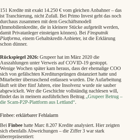
151 Kredite mit exakt 14.250 € vom gleichen Anbahner – das
ist Tranchierung, nicht Zufall. Bei Primo Invest geht das noch
durchaus zusammen mit dem Geschäftsmodell
(Immobilienkredite, die in kleinere Stücke aufgeteilt werden,
damit Privatanleger einsteigen können). Bei
Finsputnik
Platforma
, einem Gehaltskredit-Anbieter, ist die Erklärung
schon dünner.
Rückspiegel 2026:
Grupeer hat im März 2020 die
Auszahlungen unter Verweis auf COVID-19 gestoppt.
Wenige Wochen später kam heraus, dass der ehemalige COO
sich von gefälschten Kreditursprüngen distanziert hatte und
Mitarbeiter überraschend entlassen wurden. Die Aufarbeitung
läuft seit über fünf Jahren, eine Insolvenz wurde nie sauber
abgewickelt. Wer die Geschichte vollständig nachlesen will,
findet das in meinem ausführlichen Beitrag
„Grupeer Betrug –
die Scam-P2P-Plattform aus Lettland“
.
Finbee: erklärbarer Fehlalarm
Bei
Finbee
hatte Marc 8.207 Kredite analysiert. Hier zeigten
sich ebenfalls Abweichungen – die Ziffer 3 war stark
überrepräsentiert: