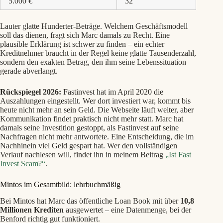
5.000 €
32
Lauter glatte Hunderter-Beträge. Welchem Geschäftsmodell
soll das dienen, fragt sich Marc damals zu Recht. Eine
plausible Erklärung ist schwer zu finden – ein echter
Kreditnehmer braucht in der Regel keine glatte Tausenderzahl,
sondern den exakten Betrag, den ihm seine Lebenssituation
gerade abverlangt.
Rückspiegel 2026:
Fastinvest hat im April 2020 die
Auszahlungen eingestellt. Wer dort investiert war, kommt bis
heute nicht mehr an sein Geld. Die Webseite läuft weiter, aber
Kommunikation findet praktisch nicht mehr statt. Marc hat
damals seine Investition gestoppt, als Fastinvest auf seine
Nachfragen nicht mehr antwortete. Eine Entscheidung, die im
Nachhinein viel Geld gespart hat. Wer den vollständigen
Verlauf nachlesen will, findet ihn in meinem Beitrag
„Ist Fast
Invest Scam?“
.
Mintos im Gesamtbild: lehrbuchmäßig
Bei Mintos hat Marc das öffentliche Loan Book mit über
10,8
Millionen Krediten
ausgewertet – eine Datenmenge, bei der
Benford richtig gut funktioniert.