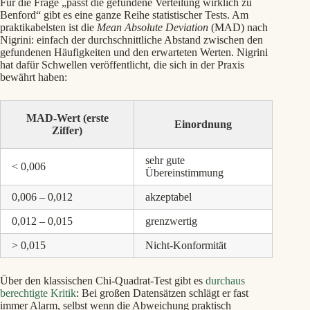
Für die Frage „passt die gefundene Verteilung wirklich zu
Benford“ gibt es eine ganze Reihe statistischer Tests. Am
praktikabelsten ist die
Mean Absolute Deviation
(MAD) nach
Nigrini: einfach der durchschnittliche Abstand zwischen den
gefundenen Häufigkeiten und den erwarteten Werten. Nigrini
hat dafür Schwellen veröffentlicht, die sich in der Praxis
bewährt haben:
MAD-Wert (erste
Einordnung
Ziffer)
sehr gute
< 0,006
Übereinstimmung
0,006 – 0,012
akzeptabel
0,012 – 0,015
grenzwertig
> 0,015
Nicht-Konformität
Über den klassischen Chi-Quadrat-Test gibt es
durchaus
berechtigte Kritik
: Bei großen Datensätzen schlägt er fast
immer Alarm, selbst wenn die Abweichung praktisch