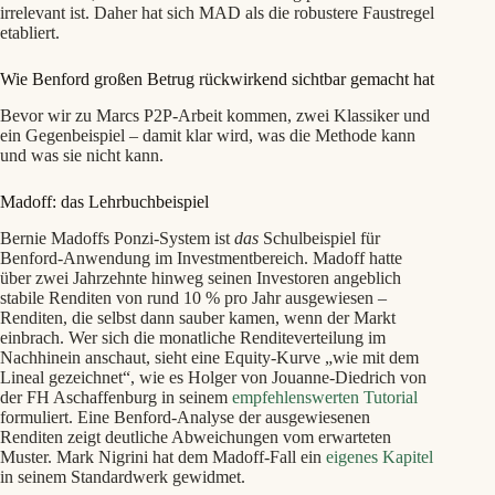
irrelevant ist. Daher hat sich MAD als die robustere Faustregel
etabliert.
Wie Benford großen Betrug rückwirkend sichtbar gemacht hat
Bevor wir zu Marcs P2P-Arbeit kommen, zwei Klassiker und
ein Gegenbeispiel – damit klar wird, was die Methode kann
und was sie nicht kann.
Madoff: das Lehrbuchbeispiel
Bernie Madoffs Ponzi-System ist
das
Schulbeispiel für
Benford-Anwendung im Investmentbereich. Madoff hatte
über zwei Jahrzehnte hinweg seinen Investoren angeblich
stabile Renditen von rund 10 % pro Jahr ausgewiesen –
Renditen, die selbst dann sauber kamen, wenn der Markt
einbrach. Wer sich die monatliche Renditeverteilung im
Nachhinein anschaut, sieht eine Equity-Kurve „wie mit dem
Lineal gezeichnet“, wie es Holger von Jouanne-Diedrich von
der FH Aschaffenburg in seinem
empfehlenswerten Tutorial
formuliert. Eine Benford-Analyse der ausgewiesenen
Renditen zeigt deutliche Abweichungen vom erwarteten
Muster. Mark Nigrini hat dem Madoff-Fall ein
eigenes Kapitel
in seinem Standardwerk gewidmet.