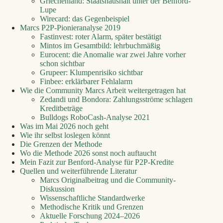
Griechenland: Staatshaushalt unter der Benford-
Lupe
Wirecard: das Gegenbeispiel
Marcs P2P-Pionieranalyse 2019
Fastinvest: roter Alarm, später bestätigt
Mintos im Gesamtbild: lehrbuchmäßig
Eurocent: die Anomalie war zwei Jahre vorher
schon sichtbar
Grupeer: Klumpenrisiko sichtbar
Finbee: erklärbarer Fehlalarm
Wie die Community Marcs Arbeit weitergetragen hat
Zedandi und Bondora: Zahlungsströme schlagen
Kreditbeträge
Bulldogs RoboCash-Analyse 2021
Was im Mai 2026 noch geht
Wie ihr selbst loslegen könnt
Die Grenzen der Methode
Wo die Methode 2026 sonst noch auftaucht
Mein Fazit zur Benford-Analyse für P2P-Kredite
Quellen und weiterführende Literatur
Marcs Originalbeitrag und die Community-
Diskussion
Wissenschaftliche Standardwerke
Methodische Kritik und Grenzen
Aktuelle Forschung 2024–2026