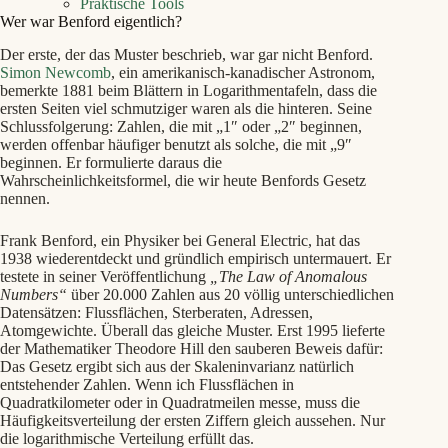
Praktische Tools
Wer war Benford eigentlich?
Der erste, der das Muster beschrieb, war gar nicht Benford.
Simon Newcomb
, ein amerikanisch-kanadischer Astronom,
bemerkte 1881 beim Blättern in Logarithmentafeln, dass die
ersten Seiten viel schmutziger waren als die hinteren. Seine
Schlussfolgerung: Zahlen, die mit „1″ oder „2″ beginnen,
werden offenbar häufiger benutzt als solche, die mit „9″
beginnen. Er formulierte daraus die
Wahrscheinlichkeitsformel, die wir heute Benfords Gesetz
nennen.
Frank Benford, ein Physiker bei General Electric, hat das
1938 wiederentdeckt und gründlich empirisch untermauert. Er
testete in seiner Veröffentlichung
„The Law of Anomalous
Numbers“
über 20.000 Zahlen aus 20 völlig unterschiedlichen
Datensätzen: Flussflächen, Sterberaten, Adressen,
Atomgewichte. Überall das gleiche Muster. Erst 1995 lieferte
der Mathematiker Theodore Hill den sauberen Beweis dafür:
Das Gesetz ergibt sich aus der Skaleninvarianz natürlich
entstehender Zahlen. Wenn ich Flussflächen in
Quadratkilometer oder in Quadratmeilen messe, muss die
Häufigkeitsverteilung der ersten Ziffern gleich aussehen. Nur
die logarithmische Verteilung erfüllt das.