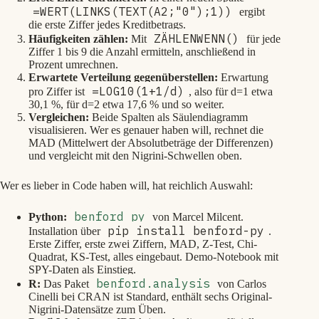
=WERT(LINKS(TEXT(A2;"0");1))
ergibt
die erste Ziffer jedes Kreditbetrags.
ZÄHLENWENN()
Häufigkeiten zählen:
Mit
für jede
Ziffer 1 bis 9 die Anzahl ermitteln, anschließend in
Prozent umrechnen.
Erwartete Verteilung gegenüberstellen:
Erwartung
=LOG10(1+1/d)
pro Ziffer ist
, also für d=1 etwa
30,1 %, für d=2 etwa 17,6 % und so weiter.
Vergleichen:
Beide Spalten als Säulendiagramm
visualisieren. Wer es genauer haben will, rechnet die
MAD (Mittelwert der Absolutbeträge der Differenzen)
und vergleicht mit den Nigrini-Schwellen oben.
Wer es lieber in Code haben will, hat reichlich Auswahl:
benford_py
Python:
von Marcel Milcent.
pip install benford-py
Installation über
.
Erste Ziffer, erste zwei Ziffern, MAD, Z-Test, Chi-
Quadrat, KS-Test, alles eingebaut. Demo-Notebook mit
SPY-Daten als Einstieg.
benford.analysis
R:
Das Paket
von Carlos
Cinelli bei CRAN ist Standard, enthält sechs Original-
Nigrini-Datensätze zum Üben.