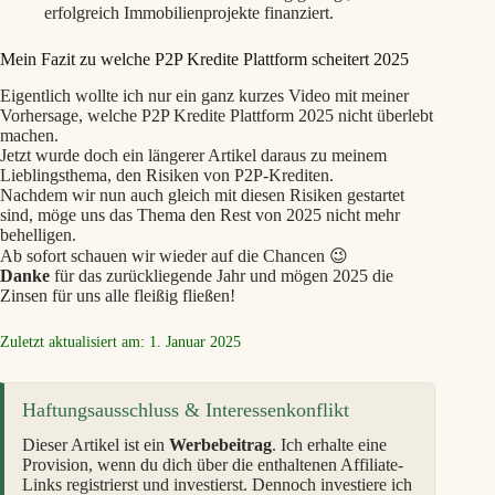
erfolgreich Immobilienprojekte finanziert.
Mein Fazit zu welche P2P Kredite Plattform scheitert 2025
Eigentlich wollte ich nur ein ganz kurzes Video mit meiner
Vorhersage, welche P2P Kredite Plattform 2025 nicht überlebt
machen.
Jetzt wurde doch ein längerer Artikel daraus zu meinem
Lieblingsthema, den Risiken von P2P-Krediten.
Nachdem wir nun auch gleich mit diesen Risiken gestartet
sind, möge uns das Thema den Rest von 2025 nicht mehr
behelligen.
Ab sofort schauen wir wieder auf die Chancen 😉
Danke
für das zurückliegende Jahr und mögen 2025 die
Zinsen für uns alle fleißig fließen!
Zuletzt aktualisiert am: 1. Januar 2025
Haftungsausschluss & Interessenkonflikt
Dieser Artikel ist ein
Werbebeitrag
. Ich erhalte eine
Provision, wenn du dich über die enthaltenen Affiliate-
Links registrierst und investierst. Dennoch investiere ich