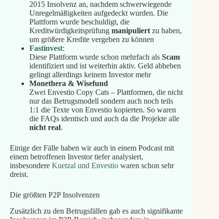
2015 Insolvenz an, nachdem schwerwiegende
Unregelmäßigkeiten aufgedeckt wurden. Die
Plattform wurde beschuldigt, die
Kreditwürdigkeitsprüfung
manipuliert
zu haben,
um größere Kredite vergeben zu können
Fastinvest
:
Diese Plattform wurde schon mehrfach als
Scam
identifiziert und ist weiterhin aktiv. Geld abheben
gelingt allerdings keinem Investor mehr
Monethera & Wisefund
Zwei Envestio Copy Cats – Plattformen, die nicht
nur das Betrugsmodell sondern auch noch teils
1:1 die Texte von Envestio kopierten. So waren
die FAQs identisch und auch da die Projekte alle
nicht real
.
Einige der Fälle haben wir auch in einem Podcast mit
einem betroffenen Investor tiefer analysiert,
insbesondere
Kuetzal und Envestio
waren schon sehr
dreist.
Die größten P2P Insolvenzen
Zusätzlich zu den Betrugsfällen gab es auch signifikante