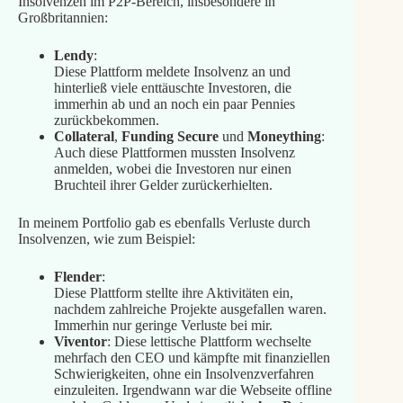
Insolvenzen im P2P-Bereich, insbesondere in
Großbritannien:
Lendy
:
Diese Plattform meldete Insolvenz an und
hinterließ viele enttäuschte Investoren, die
immerhin ab und an noch ein paar Pennies
zurückbekommen.
Collateral
,
Funding Secure
und
Moneything
:
Auch diese Plattformen mussten Insolvenz
anmelden, wobei die Investoren nur einen
Bruchteil ihrer Gelder zurückerhielten.
In meinem Portfolio gab es ebenfalls Verluste durch
Insolvenzen, wie zum Beispiel:
Flender
:
Diese Plattform stellte ihre Aktivitäten ein,
nachdem zahlreiche Projekte ausgefallen waren.
Immerhin nur geringe Verluste bei mir.
Viventor
: Diese lettische Plattform wechselte
mehrfach den CEO und kämpfte mit finanziellen
Schwierigkeiten, ohne ein Insolvenzverfahren
einzuleiten. Irgendwann war die Webseite offline