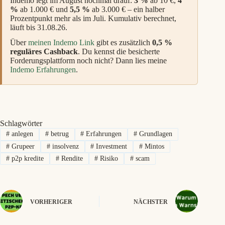
Indemo legt im August nochmal drauf:
3 %
ab 10 €,
4
%
ab 1.000 € und
5,5 %
ab 3.000 € – ein halber
Prozentpunkt mehr als im Juli. Kumulativ berechnet,
läuft bis 31.08.26.
Über
meinen Indemo Link
gibt es zusätzlich
0,5 %
reguläres Cashback
. Du kennst die besicherte
Forderungsplattform noch nicht? Dann lies meine
Indemo Erfahrungen
.
Schlagwörter
#
anlegen
#
betrug
#
Erfahrungen
#
Grundlagen
#
Grupeer
#
insolvenz
#
Investment
#
Mintos
#
p2p kredite
#
Rendite
#
Risiko
#
scam
VORHERIGER
NÄCHSTER