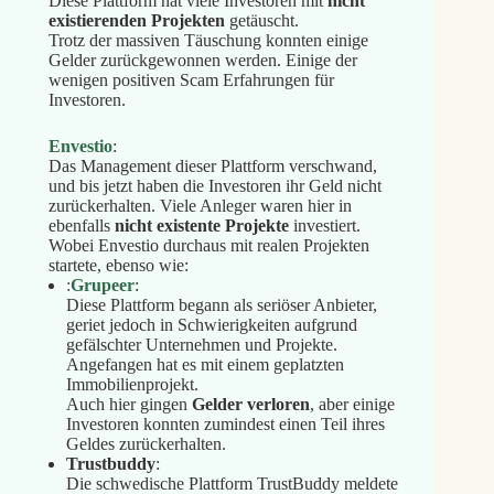
Diese Plattform hat viele Investoren mit
nicht
existierenden Projekten
getäuscht.
Trotz der massiven Täuschung konnten einige
Gelder zurückgewonnen werden. Einige der
wenigen positiven Scam Erfahrungen für
Investoren.
Envestio
:
Das Management dieser Plattform verschwand,
und bis jetzt haben die Investoren ihr Geld nicht
zurückerhalten. Viele Anleger waren hier in
ebenfalls
nicht existente Projekte
investiert.
Wobei Envestio durchaus mit realen Projekten
startete, ebenso wie:
:
Grupeer
:
Diese Plattform begann als seriöser Anbieter,
geriet jedoch in Schwierigkeiten aufgrund
gefälschter Unternehmen und Projekte.
Angefangen hat es mit einem geplatzten
Immobilienprojekt.
Auch hier gingen
Gelder verloren
, aber einige
Investoren konnten zumindest einen Teil ihres
Geldes zurückerhalten.
Trustbuddy
:
Die schwedische Plattform TrustBuddy meldete