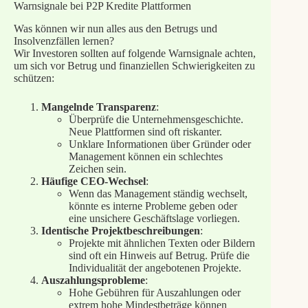
Warnsignale bei P2P Kredite Plattformen
Was können wir nun alles aus den Betrugs und
Insolvenzfällen lernen?
Wir Investoren sollten auf folgende Warnsignale achten,
um sich vor Betrug und finanziellen Schwierigkeiten zu
schützen:
Mangelnde Transparenz
:
Überprüfe die Unternehmensgeschichte.
Neue Plattformen sind oft riskanter.
Unklare Informationen über Gründer oder
Management können ein schlechtes
Zeichen sein.
Häufige CEO-Wechsel
:
Wenn das Management ständig wechselt,
könnte es interne Probleme geben oder
eine unsichere Geschäftslage vorliegen.
Identische Projektbeschreibungen
:
Projekte mit ähnlichen Texten oder Bildern
sind oft ein Hinweis auf Betrug. Prüfe die
Individualität der angebotenen Projekte.
Auszahlungsprobleme
:
Hohe Gebühren für Auszahlungen oder
extrem hohe Mindestbeträge können