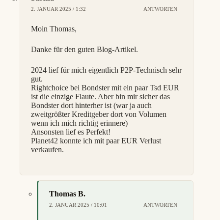
2. JANUAR 2025 / 1:32
ANTWORTEN
Moin Thomas,
Danke für den guten Blog-Artikel.
2024 lief für mich eigentlich P2P-Technisch sehr
gut.
Rightchoice bei Bondster mit ein paar Tsd EUR
ist die einzige Flaute. Aber bin mir sicher das
Bondster dort hinterher ist (war ja auch
zweitgrößter Kreditgeber dort von Volumen
wenn ich mich richtig erinnere)
Ansonsten lief es Perfekt!
Planet42 konnte ich mit paar EUR Verlust
verkaufen.
Thomas B.
2. JANUAR 2025 / 10:01
ANTWORTEN