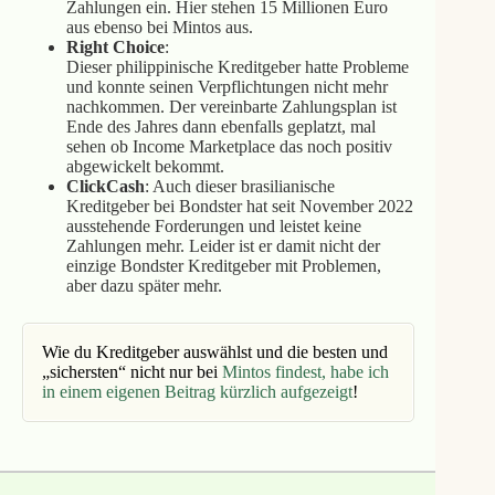
Zahlungen ein. Hier stehen 15 Millionen Euro
aus ebenso bei Mintos aus.
Right Choice
:
Dieser philippinische Kreditgeber hatte Probleme
und konnte seinen Verpflichtungen nicht mehr
nachkommen. Der vereinbarte Zahlungsplan ist
Ende des Jahres dann ebenfalls geplatzt, mal
sehen ob Income Marketplace das noch positiv
abgewickelt bekommt.
ClickCash
: Auch dieser brasilianische
Kreditgeber bei Bondster hat seit November 2022
ausstehende Forderungen und leistet keine
Zahlungen mehr. Leider ist er damit nicht der
einzige Bondster Kreditgeber mit Problemen,
aber dazu später mehr.
Wie du Kreditgeber auswählst und die besten und
„sichersten“ nicht nur bei
Mintos findest, habe ich
in einem eigenen Beitrag kürzlich aufgezeigt
!