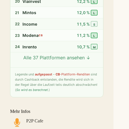
Viainvest
12,2 %
20
L
Mintos
12,0 %
21
L
Income
11,5 %
22
S
Modena
11,2 %
23
CB
L
Inrento
10,7 %
24
M
Alle 37 Plattformen ansehen ↓
Twino
9,8 %
25
S
Fintown
9,4 %
26
S
Legende
und
aufgepasst
–
CB
-Plattform-Renditen
sind
durch Cashback entstanden, die Rendite wird sich in
PeerBerry
9,2 %
27
S
der Regel über die Laufzeit teils deutlich abschwächen!
(
So wird es berechnet
.)
Bondster
9,0 %
28
S
LANDE
8,6 %
29
M
Mehr Infos
Monefit Smartsaver
7,4 %
30
S
P2P Cafe
Bondora G&G
7,1 %
31
L