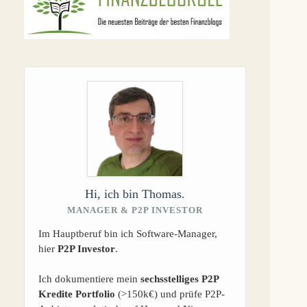
Hi, ich bin Thomas.
MANAGER & P2P INVESTOR
Im Hauptberuf bin ich Software-Manager,
hier
P2P Investor
.
Ich dokumentiere mein
sechsstelliges P2P
Kredite Portfolio
(>150k€) und prüfe P2P-