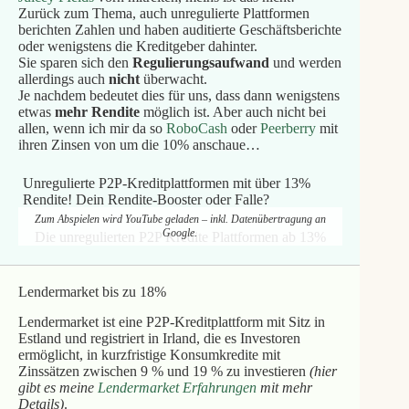
Zurück zum Thema, auch unregulierte Plattformen
berichten Zahlen und haben auditierte Geschäftsberichte
oder wenigstens die Kreditgeber dahinter.
Sie sparen sich den
Regulierungsaufwand
und werden
allerdings auch
nicht
überwacht.
Je nachdem bedeutet dies für uns, dass dann wenigstens
etwas
mehr Rendite
möglich ist. Aber auch nicht bei
allen, wenn ich mir da so
RoboCash
oder
Peerberry
mit
ihren Zinsen von um die 10% anschaue…
Unregulierte P2P-Kreditplattformen mit über 13%
Rendite! Dein Rendite-Booster oder Falle?
Zum Abspielen wird YouTube geladen – inkl. Datenübertragung an
Google.
Die unregulierten P2P Kredite Plattformen ab 13%
Lendermarket bis zu 18%
Lendermarket ist eine P2P-Kreditplattform mit Sitz in
Estland und registriert in Irland, die es Investoren
ermöglicht, in kurzfristige Konsumkredite mit
Zinssätzen zwischen 9 % und 19 % zu investieren
(hier
gibt es meine
Lendermarket Erfahrungen
mit mehr
Details)
.