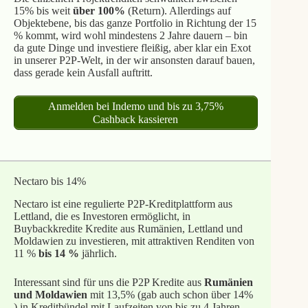
15% bis weit
über 100%
(Return). Allerdings auf
Objektebene, bis das ganze Portfolio in Richtung der 15
% kommt, wird wohl mindestens 2 Jahre dauern – bin
da gute Dinge und investiere fleißig, aber klar ein Exot
in unserer P2P-Welt, in der wir ansonsten darauf bauen,
dass gerade kein Ausfall auftritt.
Anmelden bei Indemo und bis zu 3,75%
Cashback kassieren
Nectaro bis 14%
Nectaro ist eine regulierte P2P-Kreditplattform aus
Lettland, die es Investoren ermöglicht, in
Buybackkredite Kredite aus Rumänien, Lettland und
Moldawien zu investieren, mit attraktiven Renditen von
11 %
bis 14 %
jährlich.
Interessant sind für uns die P2P Kredite aus
Rumänien
und Moldawien
mit 13,5% (gab auch schon über 14%
) in Kreditbündel mit Laufzeiten von bis zu 4 Jahren.