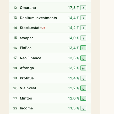
Omaraha
17,3 %
12
S
Debitum Investments
14,4 %
13
S
Stock.estate
14,2 %
14
CB
S
Swaper
14,0 %
15
S
FinBee
13,4 %
16
L
Neo Finance
13,3 %
17
L
Afranga
13,2 %
18
M
Profitus
12,4 %
19
S
Viainvest
12,2 %
20
L
Mintos
12,0 %
21
L
Income
11,5 %
22
S