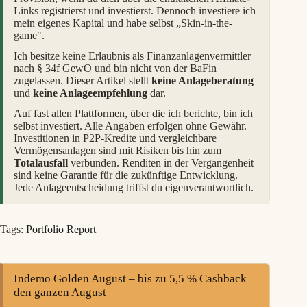
Links registrierst und investierst. Dennoch investiere ich
mein eigenes Kapital und habe selbst „Skin-in-the-
game".
Ich besitze keine Erlaubnis als Finanzanlagenvermittler
nach § 34f GewO und bin nicht von der BaFin
zugelassen. Dieser Artikel stellt
keine Anlageberatung
und
keine Anlageempfehlung
dar.
Auf fast allen Plattformen, über die ich berichte, bin ich
selbst investiert. Alle Angaben erfolgen ohne Gewähr.
Investitionen in P2P-Kredite und vergleichbare
Vermögensanlagen sind mit Risiken bis hin zum
Totalausfall
verbunden. Renditen in der Vergangenheit
sind keine Garantie für die zukünftige Entwicklung.
Jede Anlageentscheidung triffst du eigenverantwortlich.
Tags:
Portfolio Report
Indemo Golden August – bis zu 5,5 % Cashback
den ganzen August