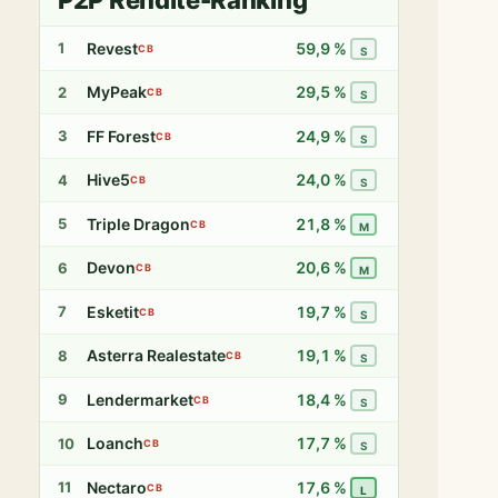
P2P Rendite-Ranking
Revest
59,9 %
1
CB
S
MyPeak
29,5 %
2
CB
S
FF Forest
24,9 %
3
CB
S
Hive5
24,0 %
4
CB
S
Triple Dragon
21,8 %
5
CB
M
Devon
20,6 %
6
CB
M
Esketit
19,7 %
7
CB
S
Asterra Realestate
19,1 %
8
CB
S
Lendermarket
18,4 %
9
CB
S
Loanch
17,7 %
10
CB
S
Nectaro
17,6 %
11
CB
L