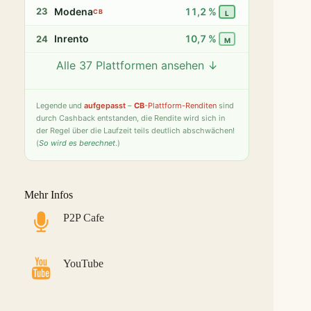
Modena
11,2 %
23
CB
L
Inrento
10,7 %
24
M
Alle 37 Plattformen ansehen ↓
Twino
9,8 %
25
S
Fintown
9,4 %
26
S
Legende
und
aufgepasst
–
CB
-Plattform-Renditen
sind
durch Cashback entstanden, die Rendite wird sich in
PeerBerry
9,2 %
27
S
der Regel über die Laufzeit teils deutlich abschwächen!
(
So wird es berechnet
.)
Bondster
9,0 %
28
S
LANDE
8,6 %
29
M
Mehr Infos
Monefit Smartsaver
7,4 %
30
S
P2P Cafe
Bondora G&G
7,1 %
31
L
Savy
5,8 %
32
S
YouTube
Indemo
5,2 %
33
M