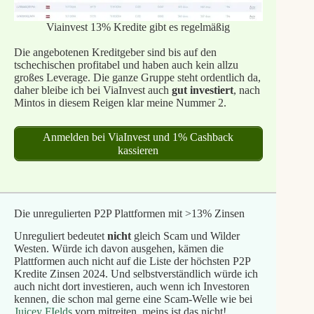
Viainvest 13% Kredite gibt es regelmäßig
Die angebotenen Kreditgeber sind bis auf den
tschechischen profitabel und haben auch kein allzu
großes Leverage. Die ganze Gruppe steht ordentlich da,
daher bleibe ich bei ViaInvest auch
gut investiert
, nach
Mintos in diesem Reigen klar meine Nummer 2.
Anmelden bei ViaInvest und 1% Cashback
kassieren
Die unregulierten P2P Plattformen mit >13% Zinsen
Unreguliert bedeutet
nicht
gleich Scam und Wilder
Westen. Würde ich davon ausgehen, kämen die
Plattformen auch nicht auf die Liste der höchsten P2P
Kredite Zinsen 2024. Und selbstverständlich würde ich
auch nicht dort investieren, auch wenn ich Investoren
kennen, die schon mal gerne eine Scam-Welle wie bei
Juicey FIelds
vorn mitreiten, meins ist das nicht!