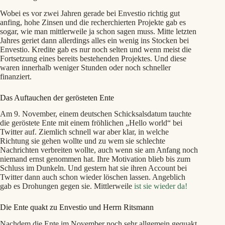
Wobei es vor zwei Jahren gerade bei Envestio richtig gut
anfing, hohe Zinsen und die recherchierten Projekte gab es
sogar, wie man mittlerweile ja schon sagen muss. Mitte letzten
Jahres geriet dann allerdings alles ein wenig ins Stocken bei
Envestio. Kredite gab es nur noch selten und wenn meist die
Fortsetzung eines bereits bestehenden Projektes. Und diese
waren innerhalb weniger Stunden oder noch schneller
finanziert.
Das Auftauchen der gerösteten Ente
Am 9. November, einem deutschen Schicksalsdatum tauchte
die geröstete Ente mit einem fröhlichen „Hello world“ bei
Twitter auf. Ziemlich schnell war aber klar, in welche
Richtung sie gehen wollte und zu wem sie schlechte
Nachrichten verbreiten wollte, auch wenn sie am Anfang noch
niemand ernst genommen hat. Ihre Motivation blieb bis zum
Schluss im Dunkeln. Und gestern hat sie ihren Account bei
Twitter dann auch schon wieder löschen lassen. Angeblich
gab es Drohungen gegen sie. Mittlerweile
ist sie wieder da!
Die Ente quakt zu Envestio und Herrn Ritsmann
Nachdem die Ente im November noch sehr allgemein gequakt