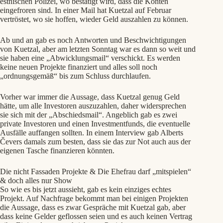
estnischen Polizei, wo bestätigt wird, dass die Konten
eingefroren sind. In einer Mail hat Kuetzal auf Februar
vertröstet, wo sie hoffen, wieder Geld auszahlen zu können.
Ab und an gab es noch Antworten und Beschwichtigungen
von Kuetzal, aber am letzten Sonntag war es dann so weit und
sie haben eine „Abwicklungsmail“ verschickt. Es werden
keine neuen Projekte finanziert und alles soll noch
„ordnungsgemäß“ bis zum Schluss durchlaufen.
Vorher war immer die Aussage, dass Kuetzal genug Geld
hätte, um alle Investoren auszuzahlen, daher widersprechen
sie sich mit der „Abschiedsmail“. Angeblich gab es zwei
private Investoren und einen Investmentfunds, die eventuelle
Ausfälle auffangen sollten. In einem Interview gab Alberts
Čevers damals zum besten, dass sie das zur Not auch aus der
eigenen Tasche finanzieren könnten.
Die nicht Fassaden Projekte & Die Ehefrau darf „mitspielen“
& doch alles nur Show
So wie es bis jetzt aussieht, gab es kein einziges echtes
Projekt. Auf Nachfrage bekommt man bei einigen Projekten
die Aussage, dass es zwar Gespräche mit Kuetzal gab, aber
dass keine Gelder geflossen seien und es auch keinen Vertrag