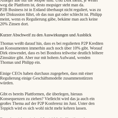
Anleger alle nur die Möpse sind. Und Dirk meint, je weiter
weg die Plattform ist, desto mopsiger steht man da.
P2B Business ist in Estland überhaupt nicht reguliert, was zu
der Diskussion führt, ob das nun gut oder schlecht ist. Philipp
meint, wenn es Regulierung gäbe, bekäme man auch keine
20% Zinsen dort.
Kurzer Abschweif zu den Auswirkungen und Ausblick
Thomas weißt darauf hin, dass es bei regulierten P2P Krediten
an Konsumenten immerhin auch noch über 10% gibt. Worauf
Dirk einwendet, dass es bei Bondora teilweise deutlich höhere
Zinssätze gibt. Aber nur mit hohem Aufwand, wenden
Thomas und Philipp ein.
Einige CEOs haben durchaus zugegeben, dass mit einer
Regulierung einige Geschäftsmodelle zusammenstürzen
würden.
Gibt es bereits Plattformen, die überlegen, hieraus
Konsequenzen zu ziehen? Vielleicht wird das ja auch ein
großes Thema auf der P2P Konferenz im Juni. Unter den
Teppich wird es sich wohl nicht mehr kehren lassen.