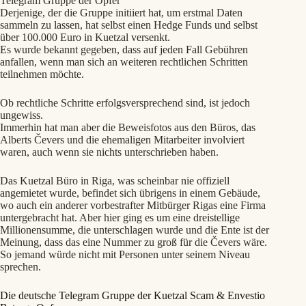
Telegram Gruppe der Opfer
Derjenige, der die Gruppe initiiert hat, um erstmal Daten
sammeln zu lassen, hat selbst einen Hedge Funds und selbst
über 100.000 Euro in Kuetzal versenkt.
Es wurde bekannt gegeben, dass auf jeden Fall Gebühren
anfallen, wenn man sich an weiteren rechtlichen Schritten
teilnehmen möchte.
Ob rechtliche Schritte erfolgsversprechend sind, ist jedoch
ungewiss.
Immerhin hat man aber die Beweisfotos aus den Büros, das
Alberts Čevers und die ehemaligen Mitarbeiter involviert
waren, auch wenn sie nichts unterschrieben haben.
Das Kuetzal Büro in Riga, was scheinbar nie offiziell
angemietet wurde, befindet sich übrigens in einem Gebäude,
wo auch ein anderer vorbestrafter Mitbürger Rigas eine Firma
untergebracht hat. Aber hier ging es um eine dreistellige
Millionensumme, die unterschlagen wurde und die Ente ist der
Meinung, dass das eine Nummer zu groß für die Čevers wäre.
So jemand würde nicht mit Personen unter seinem Niveau
sprechen.
Die deutsche Telegram Gruppe der Kuetzal Scam & Envestio