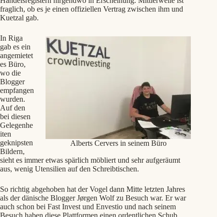
Handelsregistern nirgendwo in Erscheinung. Mittlerweile ist
fraglich, ob es je einen offiziellen Vertrag zwischen ihm und
Kuetzal gab.
In Riga
gab es ein
angemietet
es Büro,
wo die
Blogger
empfangen
wurden.
Auf den
bei diesen
Gelegenhe
iten
geknipsten
Alberts Cervers in seinem Büro
Bildern,
sieht es immer etwas spärlich möbliert und sehr aufgeräumt
aus, wenig Utensilien auf den Schreibtischen.
So richtig abgehoben hat der Vogel dann Mitte letzten Jahres
als der dänische Blogger Jørgen Wolf zu Besuch war. Er war
auch schon bei Fast Invest und Envestio und nach seinem
Besuch haben diese Plattformen einen ordentlichen Schub