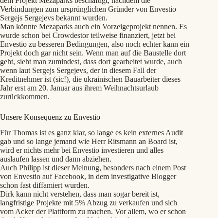
dem Projekt Mezaparks beschäftigt, nachdem die
Verbindungen zum ursprünglichen Gründer von Envestio
Sergejs Sergejevs bekannt wurden.
Man könnte Mezaparks auch ein Vorzeigeprojekt nennen. Es
wurde schon bei Crowdestor teilweise finanziert, jetzt bei
Envestio zu besseren Bedingungen, also noch echter kann ein
Projekt doch gar nicht sein. Wenn man auf die Baustelle dort
geht, sieht man zumindest, dass dort gearbeitet wurde, auch
wenn laut Sergejs Sergejevs, der in diesem Fall der
Kreditnehmer ist (sic!), die ukrainischen Bauarbeiter dieses
Jahr erst am 20. Januar aus ihrem Weihnachtsurlaub
zurückkommen.
Unsere Konsequenz zu Envestio
Für Thomas ist es ganz klar, so lange es kein externes Audit
gab und so lange jemand wie Herr Ritsmann an Board ist,
wird er nichts mehr bei Envestio investieren und alles
auslaufen lassen und dann abziehen.
Auch Philipp ist dieser Meinung, besonders nach einem Post
von Envestio auf Facebook, in dem investigative Blogger
schon fast diffamiert wurden.
Dirk kann nicht verstehen, dass man sogar bereit ist,
langfristige Projekte mit 5% Abzug zu verkaufen und sich
vom Acker der Plattform zu machen. Vor allem, wo er schon