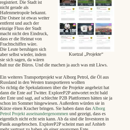
registriert. Die Stadt ist
nicht gerade als
Hafenmetropole bekannt.
Die Ostsee ist etwas weiter
entfernt und auch der
einzige Fluss der Stadt
macht nicht den Eindruck,
dass er die Heimat von
Frachtschiffen wäre.
Die Leute beruhigen sich
Kuetzal „Projekte“
aber selbst wieder, indem
sie sich sagen, da wären
halt nur die Büros. Und die machen ja auch was mit Lkws.
Ein weiteres Transportprojekt war Alborg Petrol, die Öl aus
Russland in den Westen transportieren wollten
So richtig die Spekulationen über die Projekte angeheizt hat
dann die Ente auf Twitter. ExploreP2P antwortet recht bald
der Ente und sagt, auf schlechte P2B Plattformen hätten sie ja
schon im Sommer hingewiesen. Außerdem würden sie in
Kürze einen Kracher bringen. Sie haben dann das
Alborg
Petrol Projekt auseinandergenommen
und gezeigt, dass es
eigentlich nicht echt sein kann. Ab da sind die Investoren in
Panik ausgebrochen. ExploreP2P scheint man auf Anhieb
mehr vertraut zu haben als einer anonymen Ente.