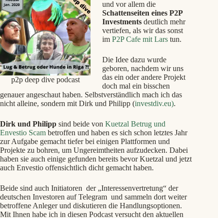
und vor allem die
Schattenseiten eines P2P
Investments
deutlich mehr
vertiefen, als wir das sonst
im
P2P Cafe mit Lars
tun.
Die Idee dazu wurde
geboren, nachdem wir uns
das ein oder andere Projekt
p2p deep dive podcast
doch mal ein bisschen
genauer angeschaut haben. Selbstverständlich mach ich das
nicht alleine, sondern mit Dirk und
Philipp (
investdiv.eu)
.
Dirk und
Philipp
sind beide von
Kuetzal Betrug und
Envestio Scam
betroffen und haben es sich schon letztes Jahr
zur Aufgabe gemacht tiefer bei einigen Plattformen und
Projekte zu bohren, um Ungereimtheiten aufzudecken. Dabei
haben sie auch einige gefunden bereits bevor Kuetzal und jetzt
auch Envestio offensichtlich dicht gemacht haben.
Beide sind auch Initiatoren der „Interessenvertretung“ der
deutschen Investoren auf Telegram und sammeln dort weiter
betroffene Anleger und diskutieren die Handlungsoptionen.
Mit Ihnen habe ich in diesen Podcast versucht den aktuellen