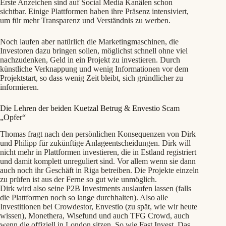
Erste Anzeichen sind auf Social Media Kanälen schon
sichtbar. Einige Plattformen haben ihre Präsenz intensiviert,
um für mehr Transparenz und Verständnis zu werben.
Noch laufen aber natürlich die Marketingmaschinen, die
Investoren dazu bringen sollen, möglichst schnell ohne viel
nachzudenken, Geld in ein Projekt zu investieren. Durch
künstliche Verknappung und wenig Informationen vor dem
Projektstart, so dass wenig Zeit bleibt, sich gründlicher zu
informieren.
Die Lehren der beiden Kuetzal Betrug & Envestio Scam
„Opfer“
Thomas fragt nach den persönlichen Konsequenzen von Dirk
und Philipp für zukünftige Anlageentscheidungen. Dirk will
nicht mehr in Plattformen investieren, die in Estland registriert
und damit komplett unreguliert sind. Vor allem wenn sie dann
auch noch ihr Geschäft in Riga betreiben. Die Projekte einzeln
zu prüfen ist aus der Ferne so gut wie unmöglich.
Dirk wird also seine P2B Investments auslaufen lassen (falls
die Plattformen noch so lange durchhalten). Also alle
Investitionen bei Crowdestor, Envestio (zu spät, wie wir heute
wissen), Monethera, Wisefund und auch TFG Crowd, auch
wenn die offiziell in London sitzen. So wie Fast Invest. Das