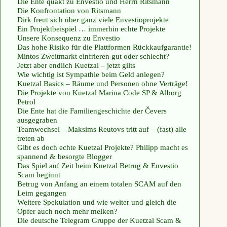
Die Ente quakt zu Envestio und Herrn Ritsmann
Die Konfrontation von Ritsmann
Dirk freut sich über ganz viele Envestioprojekte
Ein Projektbeispiel … immerhin echte Projekte
Unsere Konsequenz zu Envestio
Das hohe Risiko für die Plattformen Rückkaufgarantie!
Mintos Zweitmarkt einfrieren gut oder schlecht?
Jetzt aber endlich Kuetzal – jetzt gilts
Wie wichtig ist Sympathie beim Geld anlegen?
Kuetzal Basics – Räume und Personen ohne Verträge!
Die Projekte von Kuetzal Marina Code SP & Alborg
Petrol
Die Ente hat die Familiengeschichte der Čevers
ausgegraben
Teamwechsel – Maksims Reutovs tritt auf – (fast) alle
treten ab
Gibt es doch echte Kuetzal Projekte? Philipp macht es
spannend & besorgte Blogger
Das Spiel auf Zeit beim Kuetzal Betrug & Envestio
Scam beginnt
Betrug von Anfang an einem totalen SCAM auf den
Leim gegangen
Weitere Spekulation und wie weiter und gleich die
Opfer auch noch mehr melken?
Die deutsche Telegram Gruppe der Kuetzal Scam &