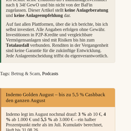
nach § 34f GewO und bin nicht von der BaFin
zugelassen. Dieser Artikel stellt
keine Anlageberatung
und
keine Anlageempfehlung
dar.
Auf fast allen Plattformen, über die ich berichte, bin ich
selbst investiert. Alle Angaben erfolgen ohne Gewähr.
Investitionen in P2P-Kredite und vergleichbare
Vermögensanlagen sind mit Risiken bis hin zum
Totalausfall
verbunden. Renditen in der Vergangenheit
sind keine Garantie für die zukünftige Entwicklung.
Jede Anlageentscheidung triffst du eigenverantwortlich.
Tags:
Betrug & Scam
,
Podcasts
Indemo Golden August – bis zu 5,5 % Cashback
den ganzen August
Indemo legt im August nochmal drauf:
3 %
ab 10 €,
4
%
ab 1.000 € und
5,5 %
ab 3.000 € – ein halber
Prozentpunkt mehr als im Juli. Kumulativ berechnet,
läuft bis 31.08.26.