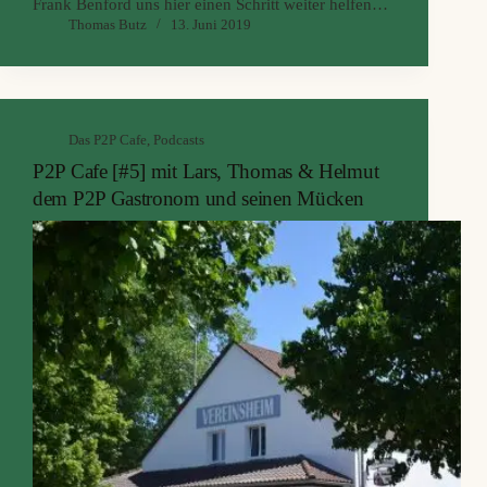
Frank Benford uns hier einen Schritt weiter helfen
Thomas Butz
13. Juni 2019
kann oder mit Hilfe der Mathematik gegen
betrügerische Absichten. Analyse von verschiedenen
Plattformen auf Unregelmäßigkeiten in ihrem Loan
Book
Das P2P Cafe
,
Podcasts
P2P Cafe [#5] mit Lars, Thomas & Helmut
dem P2P Gastronom und seinen Mücken