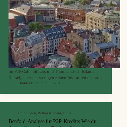
Im P2P Cafe mit Lars und Thomas ist Christian aus
Kassel, einer der wenigen reinen Investoren die auf
Thomas Butz
5. Juli 2019
der P2P Konferenz waren.
Spannend bei den News ist Christians Einschätzung
zum aktuellen deutschen Immobilienmarkt. Dann
natürlich der große Block zu seinen Erfahrungen die
er in Riga neben der Konferenz u.a. im
Grundlagen
,
Betrug & Scam
,
Tools
Pfandleihhaus gemacht hat.
Benford-Analyse für P2P-Kredite: Wie du