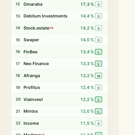
Omaraha
17,3 %
12
S
Debitum Investments
14,4 %
13
S
Stock.estate
14,2 %
14
CB
S
Swaper
14,0 %
15
S
FinBee
13,4 %
16
L
Neo Finance
13,3 %
17
L
Afranga
13,2 %
18
M
Profitus
12,4 %
19
S
Viainvest
12,2 %
20
L
Mintos
12,0 %
21
L
Income
11,5 %
22
S
Modena
11,2 %
23
CB