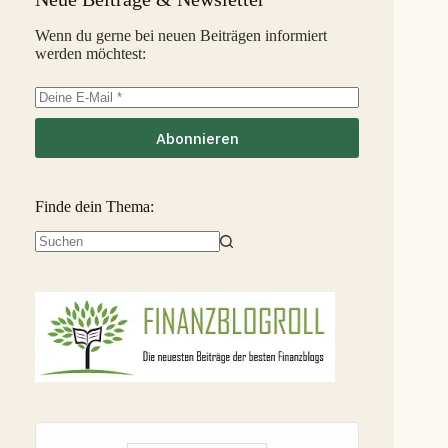
InSoil
2,6 %
35
S
Wenn du gerne bei neuen Beiträgen informiert
werden möchtest:
EstateGuru
-2,5 %
36
S
Linked Finance
-6,3 %
37
S
Abonnieren
Finde dein Thema:
Keine
Ergebnisse