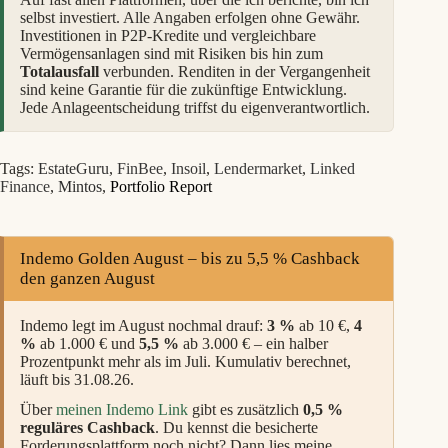
selbst investiert. Alle Angaben erfolgen ohne Gewähr.
Investitionen in P2P-Kredite und vergleichbare
Vermögensanlagen sind mit Risiken bis hin zum
Totalausfall
verbunden. Renditen in der Vergangenheit
sind keine Garantie für die zukünftige Entwicklung.
Jede Anlageentscheidung triffst du eigenverantwortlich.
Tags:
EstateGuru
,
FinBee
,
Insoil
,
Lendermarket
,
Linked
Finance
,
Mintos
,
Portfolio Report
Indemo Golden August – bis zu 5,5 % Cashback
den ganzen August
Indemo legt im August nochmal drauf:
3 %
ab 10 €,
4
%
ab 1.000 € und
5,5 %
ab 3.000 € – ein halber
Prozentpunkt mehr als im Juli. Kumulativ berechnet,
läuft bis 31.08.26.
Über
meinen Indemo Link
gibt es zusätzlich
0,5 %
reguläres Cashback
. Du kennst die besicherte
Forderungsplattform noch nicht? Dann lies meine