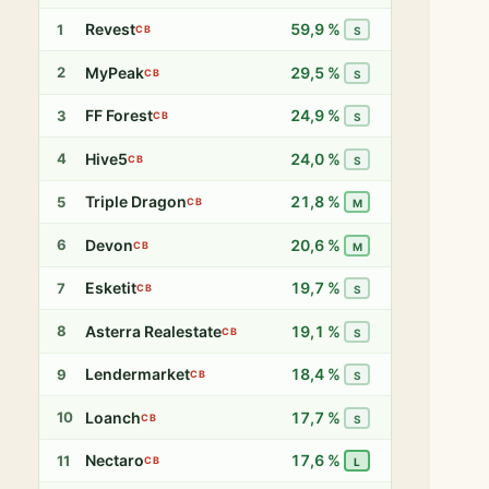
Revest
59,9 %
1
CB
S
MyPeak
29,5 %
2
CB
S
FF Forest
24,9 %
3
CB
S
Hive5
24,0 %
4
CB
S
Triple Dragon
21,8 %
5
CB
M
Devon
20,6 %
6
CB
M
Esketit
19,7 %
7
CB
S
Asterra Realestate
19,1 %
8
CB
S
Lendermarket
18,4 %
9
CB
S
Loanch
17,7 %
10
CB
S
Nectaro
17,6 %
11
CB
L