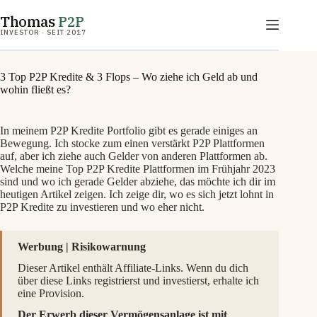
Zum
Thomas
P2P
Inhalt
springen
INVESTOR · SEIT 2017
3 Top P2P Kredite & 3 Flops – Wo ziehe ich Geld ab und
wohin fließt es?
In meinem P2P Kredite Portfolio gibt es gerade einiges an
Bewegung. Ich stocke zum einen verstärkt P2P Plattformen
auf, aber ich ziehe auch Gelder von anderen Plattformen ab.
Welche meine Top P2P Kredite Plattformen im Frühjahr 2023
sind und wo ich gerade Gelder abziehe, das möchte ich dir im
heutigen Artikel zeigen. Ich zeige dir, wo es sich jetzt lohnt in
P2P Kredite zu investieren und wo eher nicht.
Werbung | Risikowarnung
Dieser Artikel enthält Affiliate-Links. Wenn du dich
über diese Links registrierst und investierst, erhalte ich
eine Provision.
Der Erwerb dieser Vermögensanlage ist mit