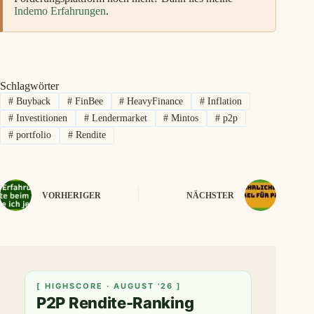
Indemo Erfahrungen
.
Schlagwörter
#
Buyback
#
FinBee
#
HeavyFinance
#
Inflation
#
Investitionen
#
Lendermarket
#
Mintos
#
p2p
#
portfolio
#
Rendite
VORHERIGER
NÄCHSTER
[ HIGHSCORE · AUGUST '26 ]
P2P Rendite-Ranking