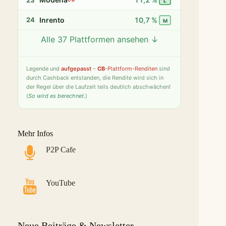
L
Inrento
10,7 %
24
M
Alle 37 Plattformen ansehen ↓
Twino
9,8 %
25
S
Fintown
9,4 %
26
S
Legende
und
aufgepasst
–
CB
-Plattform-Renditen
sind
durch Cashback entstanden, die Rendite wird sich in
PeerBerry
9,2 %
27
S
der Regel über die Laufzeit teils deutlich abschwächen!
(
So wird es berechnet
.)
Bondster
9,0 %
28
S
LANDE
8,6 %
29
M
Mehr Infos
Monefit Smartsaver
7,4 %
30
S
P2P Cafe
Bondora G&G
7,1 %
31
L
Savy
5,8 %
32
S
YouTube
Indemo
5,2 %
33
M
Capitalia
5,1 %
34
S
Neue Beiträge & Newsletter