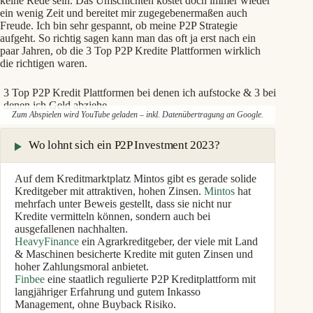
keine Rede sein. Das Umschichten kostet doch immer wieder
ein wenig Zeit und bereitet mir zugegebenermaßen auch
Freude. Ich bin sehr gespannt, ob meine P2P Strategie
aufgeht. So richtig sagen kann man das oft ja erst nach ein
paar Jahren, ob die 3 Top P2P Kredite Plattformen wirklich
die richtigen waren.
3 Top P2P Kredit Plattformen bei denen ich aufstocke & 3 bei
denen ich Geld abziehe
Zum Abspielen wird YouTube geladen – inkl. Datenübertragung an Google.
Wo lohnt sich ein P2P Investment 2023?
Auf dem Kreditmarktplatz Mintos gibt es gerade solide
Kreditgeber mit attraktiven, hohen Zinsen.
Mintos
hat
mehrfach unter Beweis gestellt, dass sie nicht nur
Kredite vermitteln können, sondern auch bei
ausgefallenen nachhalten.
HeavyFinance
ein Agrarkreditgeber, der viele mit Land
& Maschinen besicherte Kredite mit guten Zinsen und
hoher Zahlungsmoral anbietet.
Finbee
eine staatlich regulierte P2P Kreditplattform mit
langjähriger Erfahrung und gutem Inkasso
Management, ohne Buyback Risiko.