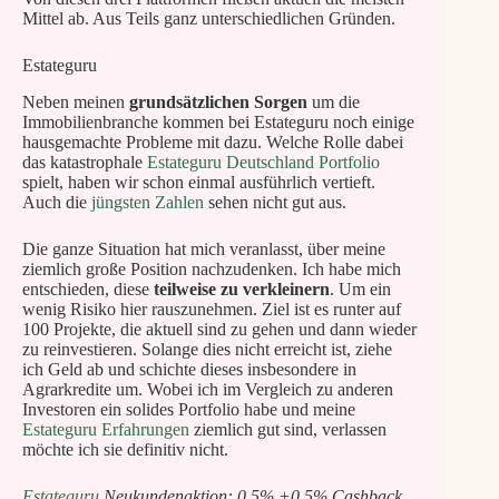
Mittel ab. Aus Teils ganz unterschiedlichen Gründen.
Estateguru
Neben meinen
grundsätzlichen Sorgen
um die
Immobilienbranche kommen bei Estateguru noch einige
hausgemachte Probleme mit dazu. Welche Rolle dabei
das katastrophale
Estateguru Deutschland Portfolio
spielt, haben wir schon einmal ausführlich vertieft.
Auch die
jüngsten Zahlen
sehen nicht gut aus.
Die ganze Situation hat mich veranlasst, über meine
ziemlich große Position nachzudenken. Ich habe mich
entschieden, diese
teilweise zu verkleinern
. Um ein
wenig Risiko hier rauszunehmen. Ziel ist es runter auf
100 Projekte, die aktuell sind zu gehen und dann wieder
zu reinvestieren. Solange dies nicht erreicht ist, ziehe
ich Geld ab und schichte dieses insbesondere in
Agrarkredite um. Wobei ich im Vergleich zu anderen
Investoren ein solides Portfolio habe und meine
Estateguru Erfahrungen
ziemlich gut sind, verlassen
möchte ich sie definitiv nicht.
Estateguru
Neukundenaktion: 0,5% +0,5% Cashback