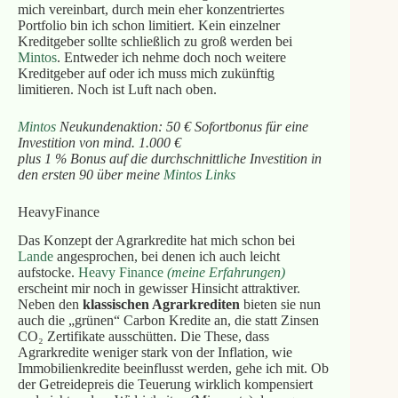
mich vereinbart, durch mein eher konzentriertes
Portfolio bin ich schon limitiert. Kein einzelner
Kreditgeber sollte schließlich zu groß werden bei
Mintos
. Entweder ich nehme doch noch weitere
Kreditgeber auf oder ich muss mich zukünftig
limitieren. Noch ist Luft nach oben.
Mintos
Neukundenaktion: 50 € Sofortbonus für eine
Investition von mind. 1.000 €
plus 1 % Bonus auf die durchschnittliche Investition in
den ersten 90 über meine
Mintos Links
HeavyFinance
Das Konzept der Agrarkredite hat mich schon bei
La
n
de
angesprochen, bei denen ich auch leicht
aufstocke.
Heavy Fin
a
nce
(meine Erfahrungen)
erscheint mir noch in gewisser Hinsicht attraktiver.
Neben den
klassischen Agrarkrediten
bieten sie nun
auch die „grünen“ Carbon Kredite an, die statt Zinsen
CO₂ Zertifikate ausschütten. Die These, dass
Agrarkredite weniger stark von der Inflation, wie
Immobilienkredite beeinflusst werden, gehe ich mit. Ob
der Getreidepreis die Teuerung wirklich kompensiert