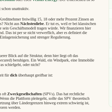
 schon unattraktiv.
reditnehmer freiwillig 15, 18 oder mehr Prozent Zinsen an
ns? Nicht aus
Nächstenliebe
. Er tut es, weil er bei klassischen
 sein Geschäftsmodell tragen würde. Wir finanzieren hier
. Das ist per se nicht verwerflich, aber es definiert die
 Einlagensicherung und strenger Regulierung.
rer Blick auf die Struktur, denn hier liegt oft das
Secured) beruhigen. Ein Wald, ein Windpark, eine Immobilie
as schiefgeht, oder nicht?
eit für
dich
überhaupt greifbar ist:
n oft
Zweckgesellschaften
(SPVs). Das hat rechtliche
Wenn die Plattform pleitegeht,
sollte
das SPV theoretisch
rchsetzung über Ländergrenzen hinweg extrem schwierig ist,
roren werden.