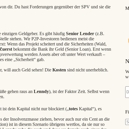
 von dir. Du hast Forderungen gegenüber der SPV und sie die
M
e einzigen Geldgeber. Es gibt häufig
Senior Lender
(z.B.
Stelle stehen. Wir P2P-Investoren bedienen meist die
ext: Wenn das Projekt scheitert und die Sicherheiten (Wald,
Zuerst
bekommt die Bank ihr Geld (Senior Loan). Erst wenn
sverwertung werden Assets aber oft unter Wert verkauft –
es eine „Sicherheit“ gab.
N
er, will auch Geld sehen! Die
Kosten
sind nicht unerheblich.
W
w
rüße gehen raus an
Lenndy
), ist der Faktor Zeit. Selbst wenn
en.
t ist dein Kapital nicht nur blockiert („
totes
Kapital“), es
F
s der Insolvenzmasse ziehen, bevor auch nur ein Cent an die
n) ist in diesem Szenario übrigens wertlos, da sie nur so
K