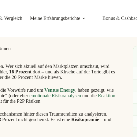
& Vergleich
Meine Erfahrungsberichte
Bonus & Cashba
önnen
en. Wer sich aktuell auf den Marktplätzen umschaut, wird
hier,
16 Prozent
dort – und als Kirsche auf der Torte gibt es
er die 20-Prozent-Marke hieven.
d die Vorwürfe rund um
Ventus Energy
,
haben gezeigt, wie
hte“ (oder eher
emotionale Risikoanalysen
und die
Reaktion
 für die P2P Risiken.
Mechanismen hinter diesen Traumrenditen zu analysieren.
 Prozent nicht geschenkt. Es ist eine
Risikoprämie
– und