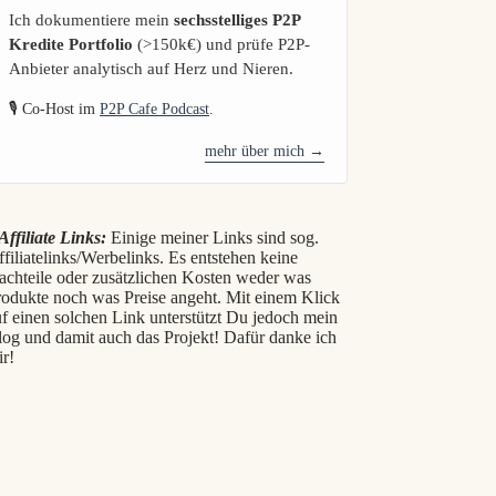
Ich dokumentiere mein
sechsstelliges P2P
Kredite Portfolio
(>150k€) und prüfe P2P-
Anbieter analytisch auf Herz und Nieren.
🎙️ Co-Host im
P2P Cafe Podcast
.
mehr über mich →
Affiliate Links:
Einige meiner Links sind sog.
filiatelinks/Werbelinks. Es entstehen keine
achteile oder zusätzlichen Kosten weder was
rodukte noch was Preise angeht. Mit einem Klick
f einen solchen Link unterstützt Du jedoch mein
log und damit auch das Projekt! Dafür danke ich
ir!