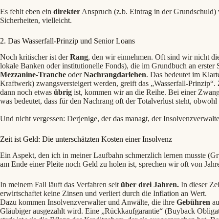
Es fehlt eben ein
direkter
Anspruch (z.b. Eintrag in der Grundschuld)
Sicherheiten, vielleicht.
2. Das Wasserfall-Prinzip und Senior Loans
Noch kritischer ist der
Rang
, den wir einnehmen. Oft sind wir nicht di
lokale Banken oder institutionelle Fonds), die im Grundbuch an erster 
Mezzanine-Tranche
oder
Nachrangdarlehen
. Das bedeutet im Klart
Kraftwerk) zwangsversteigert werden, greift das „Wasserfall-Prinzip“.
dann noch etwas
übrig
ist, kommen wir an die Reihe. Bei einer Zwang
was bedeutet, dass für den Nachrang oft der Totalverlust steht, obwohl 
Und nicht vergessen: Derjenige, der das managt, der Insolvenzverwalt
Zeit ist Geld: Die unterschätzten Kosten einer Insolvenz
Ein Aspekt, den ich in meiner Laufbahn schmerzlich lernen musste (G
am Ende einer Pleite noch Geld zu holen ist, sprechen wir oft von Jahr
In meinem Fall läuft das Verfahren seit
über drei Jahren.
In dieser Zei
erwirtschaftet keine Zinsen und verliert durch die Inflation an Wert.
Dazu kommen Insolvenzverwalter und Anwälte, die ihre
Gebühren
au
Gläubiger ausgezahlt wird. Eine „Rückkaufgarantie“ (Buyback Obligatio