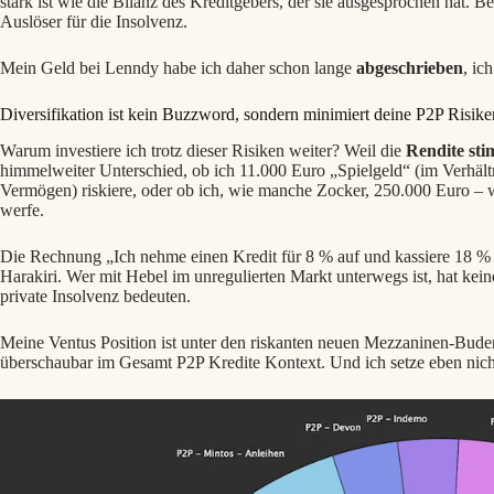
stark ist wie die Bilanz des Kreditgebers, der sie ausgesprochen hat. 
Auslöser für die Insolvenz.
Mein Geld bei Lenndy habe ich daher schon lange
abgeschrieben
, ic
Diversifikation ist kein Buzzword, sondern minimiert deine P2P Risike
Warum investiere ich trotz dieser Risiken weiter? Weil die
Rendite
sti
himmelweiter Unterschied, ob ich 11.000 Euro „Spielgeld“ (im Verhä
Vermögen) riskiere, oder ob ich, wie manche Zocker, 250.000 Euro – 
werfe.
Die Rechnung „Ich nehme einen Kredit für 8 % auf und kassiere 18 % Z
Harakiri. Wer mit Hebel im unregulierten Markt unterwegs ist, hat kein
private Insolvenz bedeuten.
Meine Ventus Position ist unter den riskanten neuen Mezzaninen-Buden
überschaubar im Gesamt P2P Kredite Kontext. Und ich setze eben nicht 