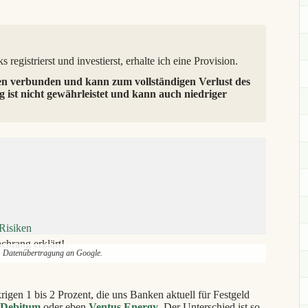
 registrierst und investierst, erhalte ich eine Provision.
en verbunden und kann zum vollständigen Verlust des
g ist nicht gewährleistet und kann auch niedriger
 Risiken
hrang erklärt!
l. Datenübertragung an Google.
rigen 1 bis 2 Prozent, die uns Banken aktuell für Festgeld
Debitum
oder eben
Ventus Energy
. Der Unterschied ist so