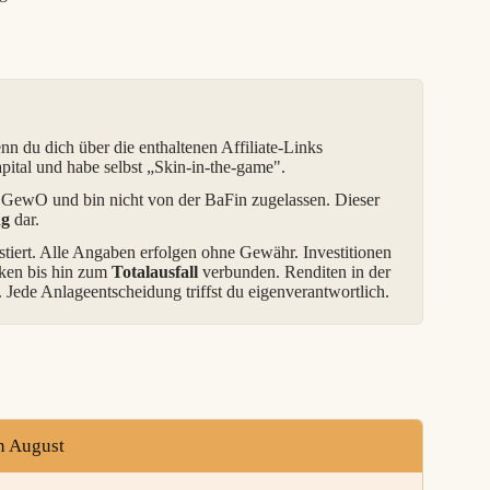
enn du dich über die enthaltenen Affiliate-Links
apital und habe selbst „Skin-in-the-game".
4f GewO und bin nicht von der BaFin zugelassen. Dieser
ng
dar.
vestiert. Alle Angaben erfolgen ohne Gewähr. Investitionen
iken bis hin zum
Totalausfall
verbunden. Renditen in der
 Jede Anlageentscheidung triffst du eigenverantwortlich.
n August