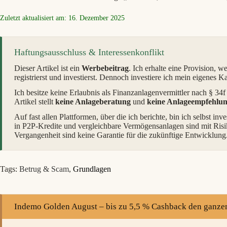
Zuletzt aktualisiert am: 16. Dezember 2025
Haftungsausschluss & Interessenkonflikt
Dieser Artikel ist ein
Werbebeitrag
. Ich erhalte eine Provision, w
registrierst und investierst. Dennoch investiere ich mein eigenes K
Ich besitze keine Erlaubnis als Finanzanlagenvermittler nach § 3
Artikel stellt
keine Anlageberatung
und
keine Anlageempfehlu
Auf fast allen Plattformen, über die ich berichte, bin ich selbst in
in P2P-Kredite und vergleichbare Vermögensanlagen sind mit Ris
Vergangenheit sind keine Garantie für die zukünftige Entwicklung.
Tags:
Betrug & Scam
,
Grundlagen
Indemo Golden August – bis zu 5,5 % Cashback den ganze