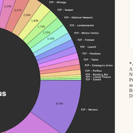
* 
Af
N
P
au
B
D