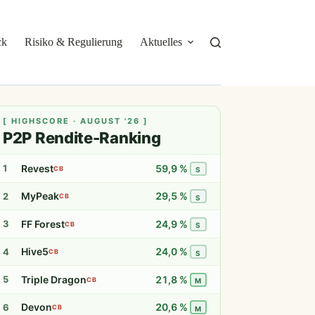
ck
Risiko & Regulierung
Aktuelles
Über mich
[ HIGHSCORE · AUGUST '26 ]
P2P Rendite-Ranking
Revest
59,9 %
1
CB
S
MyPeak
29,5 %
2
CB
S
FF Forest
24,9 %
3
CB
S
Hive5
24,0 %
4
CB
S
Triple Dragon
21,8 %
5
CB
M
Devon
20,6 %
6
CB
M