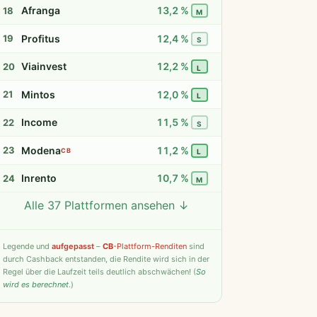
Afranga
13,2 %
18
M
Profitus
12,4 %
19
S
Viainvest
12,2 %
20
L
Mintos
12,0 %
21
L
Income
11,5 %
22
S
Modena
11,2 %
23
CB
L
Inrento
10,7 %
24
M
Alle 37 Plattformen ansehen ↓
Twino
9,8 %
25
S
Fintown
9,4 %
26
S
Legende
und
aufgepasst
–
CB
-Plattform-Renditen
sind
durch Cashback entstanden, die Rendite wird sich in der
PeerBerry
9,2 %
27
S
Regel über die Laufzeit teils deutlich abschwächen! (
So
wird es berechnet
.)
Bondster
9,0 %
28
S