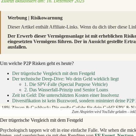
Zuletzt aktualisiert am: 16. Dezember 2025
Werbung | Risikowarnung
Dieser Artikel enthält Affiliate-Links. Wenn du dich über diese Links
Der Erwerb dieser Vermögensanlage ist mit erheblichen Risik
eingesetzten Vermögens führen. Der in Aussicht gestellte Ertra
ausfallen.
Um welche P2P Risken geht es heute?
Der trügerische Vergleich mit dem Festgeld
Der technische Deep-Dive: Wo dein Geld wirklich liegt
1. Die SPV-Falle (Special Purpose Vehicle)
2. Das Wasserfall-Prinzip und Senior Loans
Zeit ist Geld: Die unterschätzten Kosten einer Insolvenz
Diversifikation ist kein Buzzword, sondern minimiert deine P2P
18% Zinsen & Cashback: Die große Gefahr für dein Geld? SPV & Nac
Zum Abspielen wird YouTube geladen – ink
Der trügerische Vergleich mit dem Festgeld
Psychologisch tappen wir oft in eine einfache Falle. Wir sehen die mick
bieten, und vergleichen sie mit den Renditen von
FF Forest
,
Nectaro
,