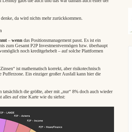
Bei Lenndy gabs die auch und das war damals auch einer der
Er
h denke, da wird nichts mehr zurückkommen.
n
mmt
–
wenn
das Positionsmanagement passt. Es ist ein
ltnis zum Gesamt P2P Investmentvermögen bzw. überhaupt
womöglich noch kreditgehebelt – auf solche Plattformen
insen“ ist mathematisch korrekt, aber risikotechnisch
e Pufferzone. Ein einziger großer Ausfall kann hier die
 tatsächlich die größte, aber mit „nur“ 8% doch auch wieder
alles auf eine Karte wie du siehst: