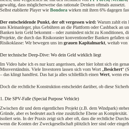
gewaltig, dass möglicherweise das rationale Denken oftmals aussetzt.
Selbst etablierte Player wie
Bondora
wirken mit ihren 6% dagegen fast
Der entscheidende Punkt, der oft vergessen wird:
Warum zahlt ein K
uns Kleinanleger, plus Gebühren an die Plattform oder Cashback an u
Banken kein Geld bekommt – oder zumindest nicht zu Konditionen, die
Projekte, die durch das Risikoraster konventioneller Banken gefallen sind
Risikoklasse: Wir bewegen uns im
grauen Kapitalmarkt
, weitab von
Der technische Deep-Dive: Wo dein Geld wirklich liegt
Im Video habe ich es nur kurz angerissen, aber hier lohnt sich ein genaue
Missverständnis. Viele Investoren lassen sich vom Wort „
Besichert
“ (
– das klingt handfest. Das hat ja alles schließlich einen
Wert
, wenn etw
Doch die rechtliche Konstruktion entscheidet darüber, ob diese Sicherh
1. Die SPV-Falle (Special Purpose Vehicle)
Zwischen dir und dem eigentlichen Projekt (z.B. dem Windpark) stehe
Gründe, aber es bedeutet auch eine zusätzliche Ebene an Komplexität. 
isoliert sein. In der Praxis zeigt sich aber oft, dass die rechtliche Du
wenn die Konten der Zweckgesellschaft plötzlich leer sind oder eingef