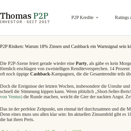
Zum
Inhalt
springen
Thomas
P2P
P2P Kredite
Ratings 
INVESTOR · SEIT 2017
P2P Risiken: Warum 18% Zinsen und Cashback ein Warnsignal sein k
Die P2P-Szene feiert gerade wieder eine
Party
, als gäbe es kein Morg
förmlich erschlagen von zweistelligen Renditeversprechen. 14 Prozent 
oft noch üppige
Cashback
-Kampagnen, die die Gesamtrendite teils üb
Doch die Ereignisse der letzten Wochen, insbesondere die Unruhe un
schnell die Stimmung kippen kann. Wenn plötzlich „Short-Seller-Beric
von Ventus
)
die Runde machen, weicht die Gier der nackten Angst. Zeit
Das ist der perfekte Zeitpunkt, um einmal tief durchzuatmen und die 
Denn eines muss uns allen klar sein: Im aktuellen Zinsumfeld gibt es 18
die hat ihren Preis.