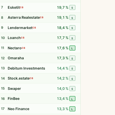
Esketit
19,7 %
7
CB
S
Asterra Realestate
19,1 %
8
CB
S
Lendermarket
18,4 %
9
CB
S
Loanch
17,7 %
10
CB
S
Nectaro
17,6 %
11
CB
L
Omaraha
17,3 %
12
S
Debitum Investments
14,4 %
13
S
Stock.estate
14,2 %
14
CB
S
Swaper
14,0 %
15
S
FinBee
13,4 %
16
L
Neo Finance
13,3 %
17
L