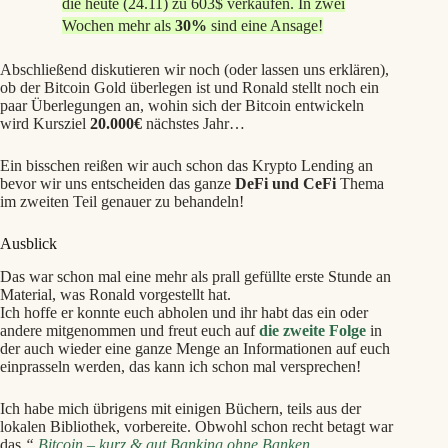
die heute (24.11) zu 603$ verkaufen
. In zwei
Wochen mehr als
30%
sind eine Ansage!
Abschließend diskutieren wir noch (oder lassen uns erklären),
ob der Bitcoin Gold überlegen ist und Ronald stellt noch ein
paar Überlegungen an, wohin sich der Bitcoin entwickeln
wird Kursziel
20.000€
nächstes Jahr…
Ein bisschen reißen wir auch schon das Krypto Lending an
bevor wir uns entscheiden das ganze
DeFi und CeFi
Thema
im zweiten Teil genauer zu behandeln!
Ausblick
Das war schon mal eine mehr als prall gefüllte erste Stunde an
Material, was Ronald vorgestellt hat.
Ich hoffe er konnte euch abholen und ihr habt das ein oder
andere mitgenommen und freut euch auf
die zweite Folge
in
der auch wieder eine ganze Menge an Informationen auf euch
einprasseln werden, das kann ich schon mal versprechen!
Ich habe mich übrigens mit einigen Büchern, teils aus der
lokalen Bibliothek, vorbereite. Obwohl schon recht betagt war
das
“
Bitcoin – kurz & gut Banking ohne Banken
„