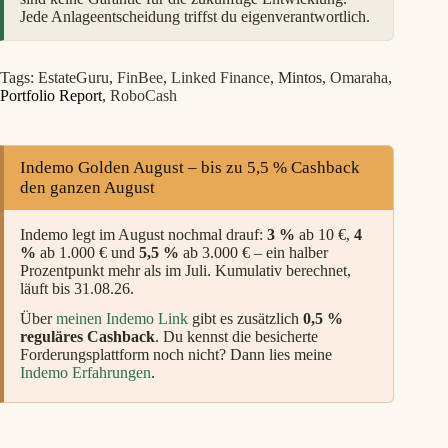
Jede Anlageentscheidung triffst du eigenverantwortlich.
Tags:
EstateGuru
,
FinBee
,
Linked Finance
,
Mintos
,
Omaraha
,
Portfolio Report
,
RoboCash
Indemo Golden August – bis zu 5,5 % Cashback
den ganzen August
Indemo legt im August nochmal drauf:
3 %
ab 10 €,
4
%
ab 1.000 € und
5,5 %
ab 3.000 € – ein halber
Prozentpunkt mehr als im Juli. Kumulativ berechnet,
läuft bis 31.08.26.
Über
meinen Indemo Link
gibt es zusätzlich
0,5 %
reguläres Cashback
. Du kennst die besicherte
Forderungsplattform noch nicht? Dann lies meine
Indemo Erfahrungen
.