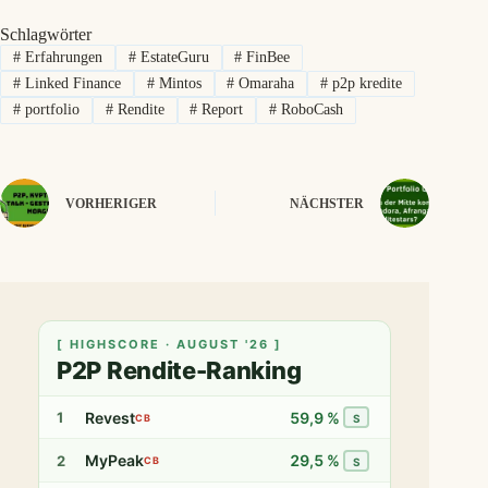
Schlagwörter
#
Erfahrungen
#
EstateGuru
#
FinBee
#
Linked Finance
#
Mintos
#
Omaraha
#
p2p kredite
#
portfolio
#
Rendite
#
Report
#
RoboCash
VORHERIGER
NÄCHSTER
[ HIGHSCORE · AUGUST '26 ]
P2P Rendite-Ranking
Revest
59,9 %
1
CB
S
MyPeak
29,5 %
2
CB
S