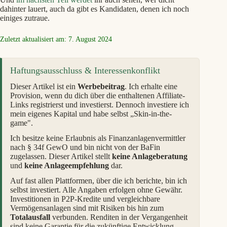
dahinter lauert, auch da gibt es Kandidaten, denen ich noch
einiges zutraue.
Zuletzt aktualisiert am: 7. August 2024
Haftungsausschluss & Interessenkonflikt
Dieser Artikel ist ein
Werbebeitrag
. Ich erhalte eine
Provision, wenn du dich über die enthaltenen Affiliate-
Links registrierst und investierst. Dennoch investiere ich
mein eigenes Kapital und habe selbst „Skin-in-the-
game".
Ich besitze keine Erlaubnis als Finanzanlagenvermittler
nach § 34f GewO und bin nicht von der BaFin
zugelassen. Dieser Artikel stellt
keine Anlageberatung
und
keine Anlageempfehlung
dar.
Auf fast allen Plattformen, über die ich berichte, bin ich
selbst investiert. Alle Angaben erfolgen ohne Gewähr.
Investitionen in P2P-Kredite und vergleichbare
Vermögensanlagen sind mit Risiken bis hin zum
Totalausfall
verbunden. Renditen in der Vergangenheit
sind keine Garantie für die zukünftige Entwicklung.