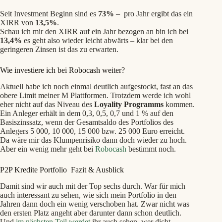
Seit Investment Beginn sind es
73%
– pro Jahr ergibt das ein
XIRR von
13,5%
.
Schau ich mir den XIRR auf ein Jahr bezogen an bin ich bei
13,4%
es geht also wieder leicht abwärts – klar bei den
geringeren Zinsen ist das zu erwarten.
Wie investiere ich bei Robocash weiter?
Aktuell habe ich noch einmal deutlich aufgestockt, fast an das
obere Limit meiner M Plattformen. Trotzdem werde ich wohl
eher nicht auf das Niveau des
Loyality Programms
kommen.
Ein Anleger erhält in dem 0,3, 0,5, 0,7 und 1 % auf den
Basiszinssatz, wenn der Gesamtsaldo des Portfolios des
Anlegers 5 000, 10 000, 15 000 bzw. 25 000 Euro erreicht.
Da wäre mir das Klumpenrisiko dann doch wieder zu hoch.
Aber ein wenig mehr geht bei
Robocash
bestimmt noch.
P2P Kredite Portfolio
Fazit & Ausblick
Damit sind wir auch mit der Top sechs durch. War für mich
auch interessant zu sehen, wie sich mein Portfolio in den
Jahren dann doch ein wenig verschoben hat. Zwar nicht was
den ersten Platz angeht aber darunter dann schon deutlich.
Und
im nächsten Teil werdet
ihr auch sehen, wer dicht