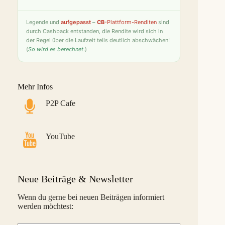
Fintown
9,4 %
26
S
Legende
und
aufgepasst
–
CB
-Plattform-Renditen
sind
durch Cashback entstanden, die Rendite wird sich in
PeerBerry
9,2 %
27
S
der Regel über die Laufzeit teils deutlich abschwächen!
(
So wird es berechnet
.)
Bondster
9,0 %
28
S
LANDE
8,6 %
29
M
Mehr Infos
Monefit Smartsaver
7,4 %
30
S
P2P Cafe
Bondora G&G
7,1 %
31
L
Savy
5,8 %
32
S
YouTube
Indemo
5,2 %
33
M
Capitalia
5,1 %
34
S
Neue Beiträge & Newsletter
InSoil
2,6 %
35
S
Wenn du gerne bei neuen Beiträgen informiert
werden möchtest:
EstateGuru
-2,5 %
36
S