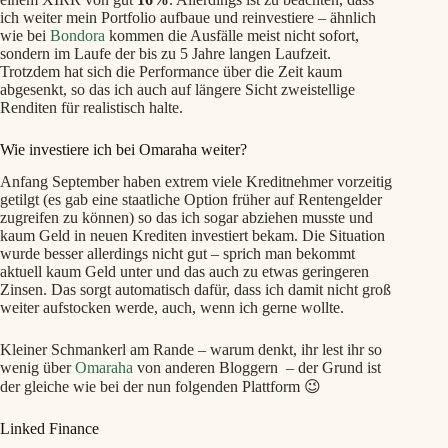
ich weiter mein Portfolio aufbaue und reinvestiere – ähnlich
wie bei
Bondora
kommen die Ausfälle meist nicht sofort,
sondern im Laufe der bis zu 5 Jahre langen Laufzeit.
Trotzdem hat sich die Performance über die Zeit kaum
abgesenkt, so das ich auch auf längere Sicht zweistellige
Renditen für realistisch halte.
Wie investiere ich bei Omaraha weiter?
Anfang September haben extrem viele Kreditnehmer vorzeitig
getilgt (es gab eine staatliche Option früher auf Rentengelder
zugreifen zu können) so das ich sogar abziehen musste und
kaum Geld in neuen Krediten investiert bekam. Die Situation
wurde besser allerdings nicht gut – sprich man bekommt
aktuell kaum Geld unter und das auch zu etwas geringeren
Zinsen. Das sorgt automatisch dafür, dass ich damit nicht groß
weiter aufstocken werde, auch, wenn ich gerne wollte.
Kleiner Schmankerl am Rande – warum denkt, ihr lest ihr so
wenig über
Omaraha
von anderen Bloggern – der Grund ist
der gleiche wie bei der nun folgenden Plattform 😉
Linked Finance