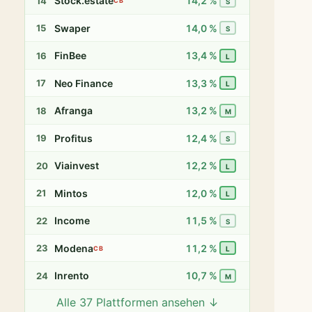
Stock.estate
14,2 %
14
CB
S
Swaper
14,0 %
15
S
FinBee
13,4 %
16
L
Neo Finance
13,3 %
17
L
Afranga
13,2 %
18
M
Profitus
12,4 %
19
S
Viainvest
12,2 %
20
L
Mintos
12,0 %
21
L
Income
11,5 %
22
S
Modena
11,2 %
23
CB
L
Inrento
10,7 %
24
M
Alle 37 Plattformen ansehen ↓
Twino
9,8 %
25
S