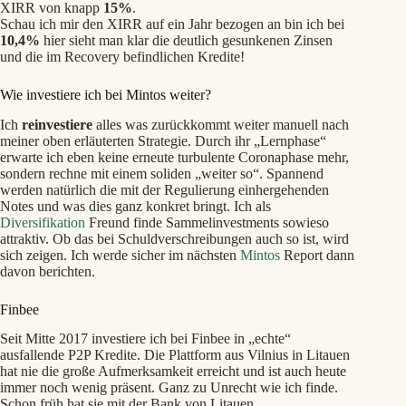
XIRR von knapp
15%
.
Schau ich mir den XIRR auf ein Jahr bezogen an bin ich bei
10,4%
hier sieht man klar die deutlich gesunkenen Zinsen
und die im Recovery befindlichen Kredite!
Wie investiere ich bei Mintos weiter?
Ich
reinvestiere
alles was zurückkommt weiter manuell nach
meiner oben erläuterten Strategie. Durch ihr „Lernphase“
erwarte ich eben keine erneute turbulente Coronaphase mehr,
sondern rechne mit einem soliden „weiter so“. Spannend
werden natürlich die mit der Regulierung einhergehenden
Notes und was dies ganz konkret bringt. Ich als
Diversifikation
Freund finde Sammelinvestments sowieso
attraktiv. Ob das bei Schuldverschreibungen auch so ist, wird
sich zeigen. Ich werde sicher im nächsten
Mintos
Report dann
davon berichten.
Finbee
Seit Mitte 2017 investiere ich bei Finbee in „echte“
ausfallende P2P Kredite. Die Plattform aus Vilnius in Litauen
hat nie die große Aufmerksamkeit erreicht und ist auch heute
immer noch wenig präsent. Ganz zu Unrecht wie ich finde.
Schon früh hat sie mit der Bank von Litauen