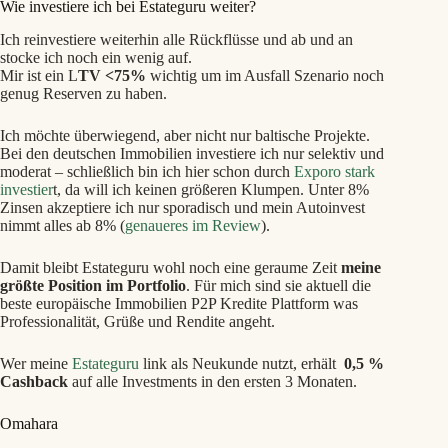
Wie investiere ich bei Estateguru weiter?
Ich reinvestiere weiterhin alle Rückflüsse und ab und an
stocke ich noch ein wenig auf.
Mir ist ein L
TV <75%
wichtig um im Ausfall Szenario noch
genug Reserven zu haben.
Ich möchte überwiegend, aber nicht nur baltische Projekte.
Bei den deutschen Immobilien investiere ich nur selektiv und
moderat – schließlich bin ich hier schon durch
Exporo stark
investier
t, da will ich keinen größeren Klumpen. Unter 8%
Zinsen akzeptiere ich nur sporadisch und mein Autoinvest
nimmt alles ab 8% (
genaueres im Review
).
Damit bleibt Estateguru wohl noch eine geraume Zeit
meine
größte Position im Portfolio
. Für mich sind sie aktuell die
beste europäische Immobilien P2P Kredite Plattform was
Professionalität, Grüße und Rendite angeht.
Wer meine
Estateguru
link als Neukunde nutzt, erhält
0,5 %
Cashback
auf alle Investments in den ersten 3 Monaten.
Omahara