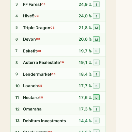
FF Forest
24,9 %
3
CB
S
Hive5
24,0 %
4
CB
S
Triple Dragon
21,8 %
5
CB
M
Devon
20,6 %
6
CB
M
Esketit
19,7 %
7
CB
S
Asterra Realestate
19,1 %
8
CB
S
Lendermarket
18,4 %
9
CB
S
Loanch
17,7 %
10
CB
S
Nectaro
17,6 %
11
CB
L
Omaraha
17,3 %
12
S
Debitum Investments
14,4 %
13
S