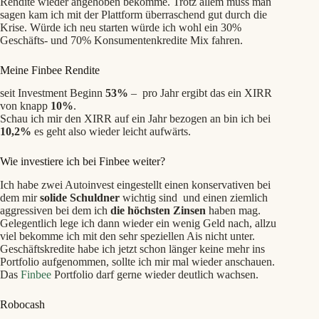
Rendite wieder angehoben bekomme. Trotz allem muss man
sagen kam ich mit der Plattform überraschend gut durch die
Krise. Würde ich neu starten würde ich wohl ein 30%
Geschäfts- und 70% Konsumentenkredite Mix fahren.
Meine Finbee Rendite
seit Investment Beginn
53%
– pro Jahr ergibt das ein XIRR
von knapp
10%
.
Schau ich mir den XIRR auf ein Jahr bezogen an bin ich bei
10,2%
es geht also wieder leicht aufwärts.
Wie investiere ich bei Finbee weiter?
Ich habe zwei Autoinvest eingestellt einen konservativen bei
dem mir
solide Schuldner
wichtig sind und einen ziemlich
aggressiven bei dem ich
die höchsten Zinsen
haben mag.
Gelegentlich lege ich dann wieder ein wenig Geld nach, allzu
viel bekomme ich mit den sehr speziellen Ais nicht unter.
Geschäftskredite habe ich jetzt schon länger keine mehr ins
Portfolio aufgenommen, sollte ich mir mal wieder anschauen.
Das
Finbee
Portfolio darf gerne wieder deutlich wachsen.
Robocash