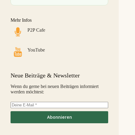
Bondster
9,0 %
28
S
LANDE
8,6 %
29
M
Mehr Infos
Monefit Smartsaver
7,4 %
30
S
P2P Cafe
Bondora G&G
7,1 %
31
L
Savy
5,8 %
32
S
YouTube
Indemo
5,2 %
33
M
Capitalia
5,1 %
34
S
Neue Beiträge & Newsletter
InSoil
2,6 %
35
S
Wenn du gerne bei neuen Beiträgen informiert
werden möchtest:
EstateGuru
-2,5 %
36
S
Linked Finance
-6,3 %
37
S
Abonnieren