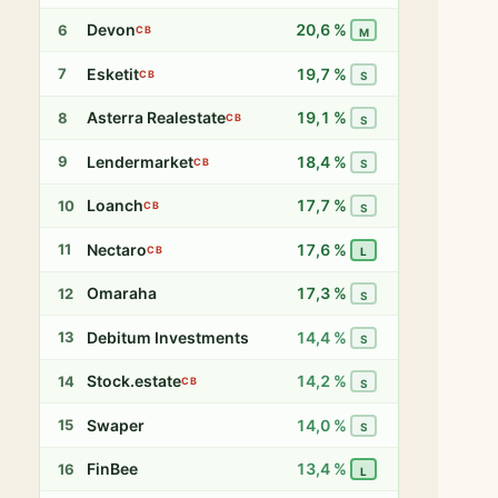
Devon
20,6 %
6
CB
M
Esketit
19,7 %
7
CB
S
Asterra Realestate
19,1 %
8
CB
S
Lendermarket
18,4 %
9
CB
S
Loanch
17,7 %
10
CB
S
Nectaro
17,6 %
11
CB
L
Omaraha
17,3 %
12
S
Debitum Investments
14,4 %
13
S
Stock.estate
14,2 %
14
CB
S
Swaper
14,0 %
15
S
FinBee
13,4 %
16
L