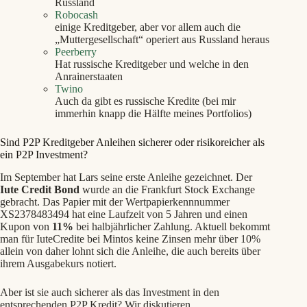
Russland
Robocash
einige Kreditgeber, aber vor allem auch die
„Muttergesellschaft“ operiert aus Russland heraus
Peerberry
Hat russische Kreditgeber und welche in den
Anrainerstaaten
Twino
Auch da gibt es russische Kredite (bei mir
immerhin knapp die Hälfte meines Portfolios)
Sind P2P Kreditgeber Anleihen sicherer oder risikoreicher als
ein P2P Investment?
Im September hat Lars seine erste Anleihe gezeichnet. Der
Iute Credit Bond
wurde an die Frankfurt Stock Exchange
gebracht. Das Papier mit der Wertpapierkennnummer
XS2378483494 hat eine Laufzeit von 5 Jahren und einen
Kupon von
11%
bei halbjährlicher Zahlung. Aktuell bekommt
man für IuteCredite bei Mintos keine Zinsen mehr über 10%
allein von daher lohnt sich die Anleihe, die auch bereits über
ihrem Ausgabekurs notiert.
Aber ist sie auch sicherer als das Investment in den
entsprechenden P2P Kredit? Wir diskutieren.