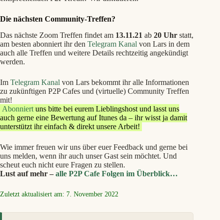
Die nächsten Community-Treffen?
Das nächste Zoom Treffen findet am
13.11.21
ab
20 Uhr
statt,
am besten abonniert ihr den
Telegram Kanal
von Lars in dem
auch alle Treffen und weitere Details rechtzeitig angekündigt
werden.
Im
Telegram Kanal
von Lars bekommt ihr alle Informationen
zu zukünftigen P2P Cafes und (virtuelle) Community Treffen
mit!
Abonniert
uns bitte bei eurem Lieblingshost und lasst uns
auch gerne eine Bewertung auf Itunes da – ihr wisst ja damit
unterstützt ihr einfach & direkt unsere Arbeit!
Wie immer freuen wir uns über euer Feedback und gerne bei
uns melden, wenn ihr auch unser Gast sein möchtet. Und
scheut euch nicht eure Fragen zu stellen.
Lust auf mehr –
alle P2P Cafe Folgen im Überblick…
Zuletzt aktualisiert am: 7. November 2022