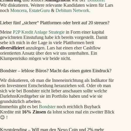
Wir diskutieren. Weitere relevante Kandidaten wären für Lars
noch
Moncera
,
EstateGuru
&
Debitum Network.
Lieber fünf „sichere“ Plattformen oder breit auf 20 streuen?
Meine
P2P Kredit Anlage Strategie
in Form einer kapital
gewichteten Einstufung habe ich bereits vorgestellt. Damit
sehe ich mich in der Lage in viele Plattformen breit
diversifiziert
anzulegen. Lars hat einen eher Cashflow
orientierten Ansatz über den wir uns unterhalten. Ein
Klumpenrisiko mögen wir beide nicht.
Bondster – leblose Büros? Macht das einen guten Eindruck?
Wir diskutieren, ob man die Inneneinrichtung als Indikator für
ein Investment Entscheidung heranziehen soll. Oder ob man
sich wie bei Bondster nicht lieber anschauen sollte welche
DarlehnsKreditgeber sie im Portfolio haben und wie sie
grundsätzlich arbeiten.
Immerhin gibt es bei
Bondster
noch reichlich Buyback
Kredite mit
16% Zinsen
da lohnt schon mal ein zweiter Blick
😉 !
Kryptolending – Will man den Nexo Coin und 2% mehr