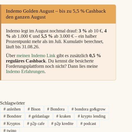
Indemo Golden August – bis zu 5,5 % Cashback
den ganzen August
Indemo legt im August nochmal drauf:
3 %
ab 10 €,
4
%
ab 1.000 € und
5,5 %
ab 3.000 € – ein halber
Prozentpunkt mehr als im Juli. Kumulativ berechnet,
läuft bis 31.08.26.
Über
meinen Indemo Link
gibt es zusätzlich
0,5 %
reguläres Cashback
. Du kennst die besicherte
Forderungsplattform noch nicht? Dann lies meine
Indemo Erfahrungen
.
Schlagwörter
#
anleihen
#
Bison
#
Bondora
#
bondora go&grow
#
Bondster
#
geldanlage
#
kraken
#
krypto lending
#
Kryptos
#
p2p cafe
#
p2p kredite
#
podcast
#
twino