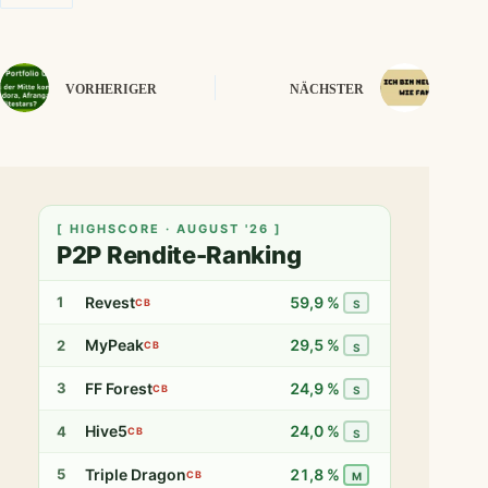
VORHERIGER
NÄCHSTER
[ HIGHSCORE · AUGUST '26 ]
P2P Rendite-Ranking
Revest
59,9 %
1
CB
S
MyPeak
29,5 %
2
CB
S
FF Forest
24,9 %
3
CB
S
Hive5
24,0 %
4
CB
S
Triple Dragon
21,8 %
5
CB
M