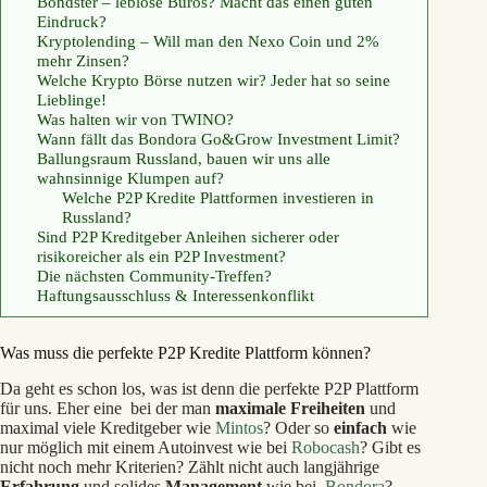
Bondster – leblose Büros? Macht das einen guten
Eindruck?
Kryptolending – Will man den Nexo Coin und 2%
mehr Zinsen?
Welche Krypto Börse nutzen wir? Jeder hat so seine
Lieblinge!
Was halten wir von TWINO?
Wann fällt das Bondora Go&Grow Investment Limit?
Ballungsraum Russland, bauen wir uns alle
wahnsinnige Klumpen auf?
Welche P2P Kredite Plattformen investieren in
Russland?
Sind P2P Kreditgeber Anleihen sicherer oder
risikoreicher als ein P2P Investment?
Die nächsten Community-Treffen?
Haftungsausschluss & Interessenkonflikt
Was muss die perfekte P2P Kredite Plattform können?
Da geht es schon los, was ist denn die perfekte P2P Plattform
für uns. Eher eine bei der man
maximale Freiheiten
und
maximal viele Kreditgeber wie
Mintos
? Oder so
einfach
wie
nur möglich mit einem Autoinvest wie bei
Robocash
? Gibt es
nicht noch mehr Kriterien? Zählt nicht auch langjährige
Erfahrung
und solides
Management
wie bei
Bondora
?