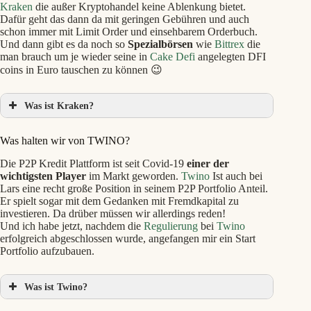
Kraken
die außer Kryptohandel keine Ablenkung bietet.
Dafür geht das dann da mit geringen Gebühren und auch
schon immer mit Limit Order und einsehbarem Orderbuch.
Und dann gibt es da noch so
Spezialbörsen
wie
Bittrex
die
man brauch um je wieder seine in
Cake Defi
angelegten DFI
coins in Euro tauschen zu können 😉
Was ist Kraken?
Was halten wir von TWINO?
Die P2P Kredit Plattform ist seit Covid-19
einer der
wichtigsten Player
im Markt geworden.
Twino
Ist auch bei
Lars eine recht große Position in seinem P2P Portfolio Anteil.
Er spielt sogar mit dem Gedanken mit Fremdkapital zu
investieren. Da drüber müssen wir allerdings reden!
Und ich habe jetzt, nachdem die
Regulierung
bei
Twino
erfolgreich abgeschlossen wurde, angefangen mir ein Start
Portfolio aufzubauen.
Was ist Twino?