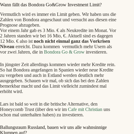
Wann fällt das Bondora Go&Grow Investment Limit?
Vermutlich wird es immer ein Limit geben. Wir haben uns die
Zahlen von Bondora angeschaut und versucht aus diesen eine
Prognose abzugeben.
Vor einem Jahr gab es 3 Mio. € als Neukredite im Monat. Vor
2 Jahren standen wir bei 16 Mio, €. Aktuell sind es dagegen
12 Mio. € also ist
noch nicht einmal ganz das Vorkrisen
Niveau
erreicht. Dazu kommen vermutlich mehr Usern als
vor zwei Jahren, die in
Bondora Go & Grow
investieren.
In jüngster Zeit allerdings kommen wieder mehr Kredite rein.
So hat Bondora angefangen in Spanien wieder neue Kredite
zu vergeben und auch in Estland werden deutlich mehr
ausgegeben. Schauen wir mal, ob sich das bei den Zahlen
bemerkbar macht und das Limit vielleicht zumindest mal
erhöht wird.
Lars ist bald so weit in die britische Alternative, den
Honeycomb Trust (über den wir im
Cafe mit Christian
uns
schon mal unterhalten haben) zu investieren.
Ballungsraum Russland, bauen wir uns alle wahnsinnige
Klumpen auf?