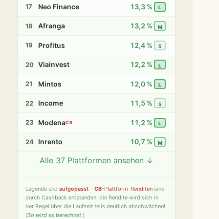
Neo Finance
13,3 %
17
L
Afranga
13,2 %
18
M
Profitus
12,4 %
19
S
Viainvest
12,2 %
20
L
Mintos
12,0 %
21
L
Income
11,5 %
22
S
Modena
11,2 %
23
CB
L
Inrento
10,7 %
24
M
Alle 37 Plattformen ansehen ↓
Twino
9,8 %
25
S
Fintown
9,4 %
26
S
Legende
und
aufgepasst
–
CB
-Plattform-Renditen
sind
durch Cashback entstanden, die Rendite wird sich in
PeerBerry
9,2 %
27
S
der Regel über die Laufzeit teils deutlich abschwächen!
(
So wird es berechnet
.)