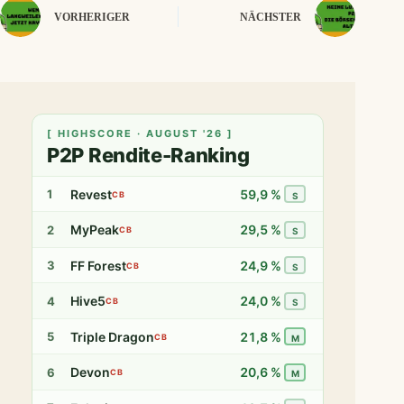
VORHERIGER
NÄCHSTER
[ HIGHSCORE · AUGUST '26 ]
P2P Rendite-Ranking
Revest
59,9 %
1
CB
S
MyPeak
29,5 %
2
CB
S
FF Forest
24,9 %
3
CB
S
Hive5
24,0 %
4
CB
S
Triple Dragon
21,8 %
5
CB
M
Devon
20,6 %
6
CB
M