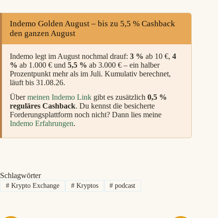
Indemo Golden August – bis zu 5,5 % Cashback
den ganzen August
Indemo legt im August nochmal drauf:
3 %
ab 10 €,
4
%
ab 1.000 € und
5,5 %
ab 3.000 € – ein halber
Prozentpunkt mehr als im Juli. Kumulativ berechnet,
läuft bis 31.08.26.
Über
meinen Indemo Link
gibt es zusätzlich
0,5 %
reguläres Cashback
. Du kennst die besicherte
Forderungsplattform noch nicht? Dann lies meine
Indemo Erfahrungen
.
Schlagwörter
#
Krypto Exchange
#
Kryptos
#
podcast