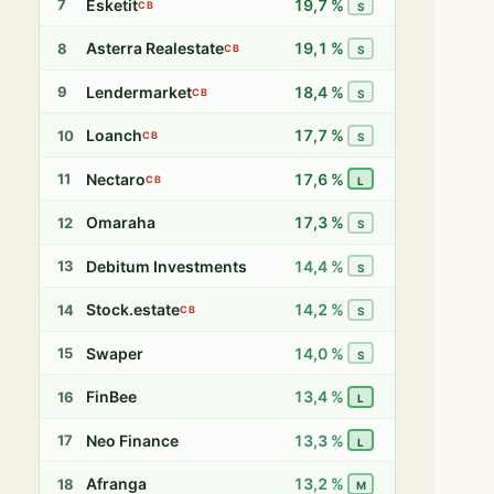
Esketit
19,7 %
7
CB
S
Asterra Realestate
19,1 %
8
CB
S
Lendermarket
18,4 %
9
CB
S
Loanch
17,7 %
10
CB
S
Nectaro
17,6 %
11
CB
L
Omaraha
17,3 %
12
S
Debitum Investments
14,4 %
13
S
Stock.estate
14,2 %
14
CB
S
Swaper
14,0 %
15
S
FinBee
13,4 %
16
L
Neo Finance
13,3 %
17
L
Afranga
13,2 %
18
M