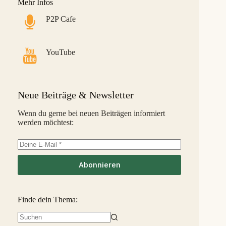
Mehr Infos
Monefit Smartsaver
7,4 %
30
S
P2P Cafe
Bondora G&G
7,1 %
31
L
Savy
5,8 %
32
S
YouTube
Indemo
5,2 %
33
M
Capitalia
5,1 %
34
S
Neue Beiträge & Newsletter
InSoil
2,6 %
35
S
Wenn du gerne bei neuen Beiträgen informiert
werden möchtest:
EstateGuru
-2,5 %
36
S
Linked Finance
-6,3 %
37
S
Abonnieren
Finde dein Thema: