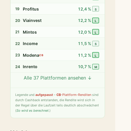
Profitus
12,4 %
19
S
Viainvest
12,2 %
20
L
Mintos
12,0 %
21
L
Income
11,5 %
22
S
Modena
11,2 %
23
CB
L
Inrento
10,7 %
24
M
Alle 37 Plattformen ansehen ↓
Twino
9,8 %
25
S
Fintown
9,4 %
26
S
Legende
und
aufgepasst
–
CB
-Plattform-Renditen
sind
durch Cashback entstanden, die Rendite wird sich in
PeerBerry
9,2 %
27
S
der Regel über die Laufzeit teils deutlich abschwächen!
(
So wird es berechnet
.)
Bondster
9,0 %
28
S
LANDE
8,6 %
29
M