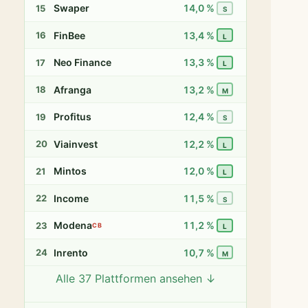
Swaper
14,0 %
15
S
FinBee
13,4 %
16
L
Neo Finance
13,3 %
17
L
Afranga
13,2 %
18
M
Profitus
12,4 %
19
S
Viainvest
12,2 %
20
L
Mintos
12,0 %
21
L
Income
11,5 %
22
S
Modena
11,2 %
23
CB
L
Inrento
10,7 %
24
M
Alle 37 Plattformen ansehen ↓
Twino
9,8 %
25
S