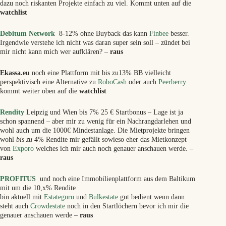
dazu noch riskanten Projekte einfach zu viel. Kommt unten auf die
watchlist
Debitum Network
8-12% ohne Buyback das kann
Finbee
besser.
Irgendwie verstehe ich nicht was daran super sein soll – zündet bei
mir nicht kann mich wer aufklären? –
raus
Ekassa.eu
noch eine Plattform mit bis zu13% BB vielleicht
perspektivisch eine Alternative zu
RoboCash
oder auch
Peerberry
kommt weiter oben auf die
watchlist
Rendity
Leipzig und Wien bis 7% 25 € Startbonus – Lage ist ja
schon spannend – aber mir zu wenig für ein Nachrangdarlehen und
wohl auch um die 1000€ Mindestanlage. Die Mietprojekte bringen
wohl
bis zu
4% Rendite mir gefällt sowieso eher das Mietkonzept
von
Exporo
welches ich mir auch noch genauer anschauen werde. –
raus
PROFITUS
und noch eine Immobilienplattform aus dem Baltikum
mit um die 10,x% Rendite
bin aktuell mit
Estateguru
und
Bulkestate
gut bedient wenn dann
steht auch
Crowdestate
noch in den Startlöchern bevor ich mir die
genauer anschauen werde –
raus