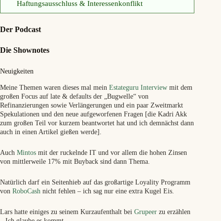
Haftungsausschluss & Interessenkonflikt
Der Podcast
Die Shownotes
Neuigkeiten
Meine Themen waren dieses mal mein
Estateguru Interview
mit dem
großen Focus auf late & defaults der „Bugwelle“ von
Refinanzierungen sowie Verlängerungen und ein paar Zweitmarkt
Spekulationen und den neue aufgeworfenen Fragen [die Kadri Akk
zum großen Teil vor kurzem beantwortet hat und ich demnächst dann
auch in einen Artikel gießen werde].
Auch
Mintos
mit der ruckelnde IT und vor allem die hohen Zinsen
von mittlerweile 17% mit Buyback sind dann Thema.
Natürlich darf ein Seitenhieb auf das großartige Loyality Programm
von
RoboCash
nicht fehlen – ich sag nur eine extra Kugel Eis.
Lars hatte einiges zu seinem Kurzaufenthalt bei
Grupeer
zu erzählen
– Ich glaube es kommt