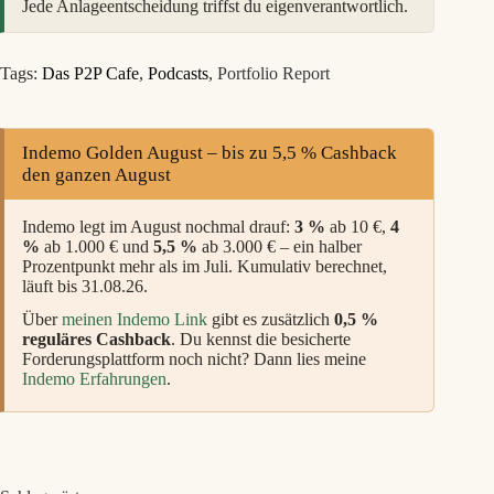
Jede Anlageentscheidung triffst du eigenverantwortlich.
Tags:
Das P2P Cafe
,
Podcasts
,
Portfolio Report
Indemo Golden August – bis zu 5,5 % Cashback
den ganzen August
Indemo legt im August nochmal drauf:
3 %
ab 10 €,
4
%
ab 1.000 € und
5,5 %
ab 3.000 € – ein halber
Prozentpunkt mehr als im Juli. Kumulativ berechnet,
läuft bis 31.08.26.
Über
meinen Indemo Link
gibt es zusätzlich
0,5 %
reguläres Cashback
. Du kennst die besicherte
Forderungsplattform noch nicht? Dann lies meine
Indemo Erfahrungen
.