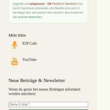
Fintown
9,4 %
26
S
Legende
und
aufgepasst
–
CB
-Plattform-Renditen
sind
durch Cashback entstanden, die Rendite wird sich in
PeerBerry
9,2 %
27
S
der Regel über die Laufzeit teils deutlich abschwächen!
(
So wird es berechnet
.)
Bondster
9,0 %
28
S
LANDE
8,6 %
29
M
Mehr Infos
Monefit Smartsaver
7,4 %
30
S
P2P Cafe
Bondora G&G
7,1 %
31
L
Savy
5,8 %
32
S
YouTube
Indemo
5,2 %
33
M
Capitalia
5,1 %
34
S
Neue Beiträge & Newsletter
InSoil
2,6 %
35
S
Wenn du gerne bei neuen Beiträgen informiert
werden möchtest:
EstateGuru
-2,5 %
36
S
Linked Finance
-6,3 %
37
S