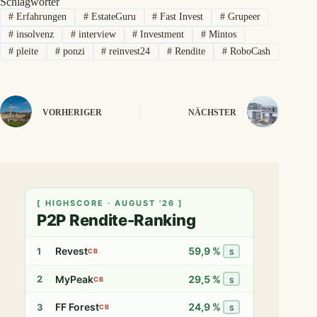
Schlagwörter
#
Erfahrungen
#
EstateGuru
#
Fast Invest
#
Grupeer
#
insolvenz
#
interview
#
Investment
#
Mintos
#
pleite
#
ponzi
#
reinvest24
#
Rendite
#
RoboCash
VORHERIGER
NÄCHSTER
[ HIGHSCORE · AUGUST '26 ]
P2P Rendite-Ranking
Revest
59,9 %
1
CB
S
MyPeak
29,5 %
2
CB
S
FF Forest
24,9 %
3
CB
S