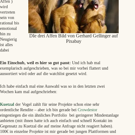
Affen )
wird
vertreten
sein von
rational bis
emotional
hin zu
DIe drei Affen Bild von Gerhard Gellinger auf
Neugierig
Pixabay
ist alles
dabei
Ein Einschub, weil es hier so gut passt:
Und ich hab mal
exemplarisch aufgeschrieben, was so bei mir vorbei flattert und
aussortiert wird oder auf die watchlist gesetzt wird.
Ich habe einfach mal eine Auswahl was so in den letzten zwei
Wochen kam mal aufgeschrieben:
Kuetzal
der Vogel zahlt für seine Projekte schon eine sehr
ordentliche Rendite – aber ich bin gerade bei
Crowdestor
eingestiegen die ein ähnliches Portfolio bei geringerer Mindestanlage
anbieten (mit ihnen hatte ich auch einfach und schnell Kontakt im
Gegensatz zu Kuetzal die auf meine Anfrage nicht reagiert haben).
100€ in einzelne Projekte ist mir gerade bei jungen Plattformen und