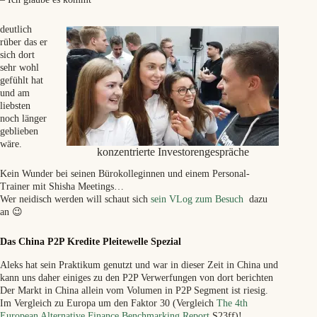
deutlich
rüber das er
sich dort
sehr wohl
gefühlt hat
und am
liebsten
noch länger
geblieben
wäre.
konzentrierte Investorengespräche
Kein Wunder bei seinen Bürokolleginnen und einem Personal-
Trainer mit Shisha Meetings…
Wer neidisch werden will schaut sich
sein VLog zum Besuch
dazu
an 😉
Das China P2P Kredite Pleitewelle Spezial
Aleks hat sein Praktikum genutzt und war in dieser Zeit in China und
kann uns daher einiges zu den P2P Verwerfungen von dort berichten
Der Markt in China allein vom Volumen in P2P Segment ist riesig.
Im Vergleich zu Europa um den Faktor 30 (Vergleich
The 4th
European Alternative Finance Benchmarking Report
S23ff)!