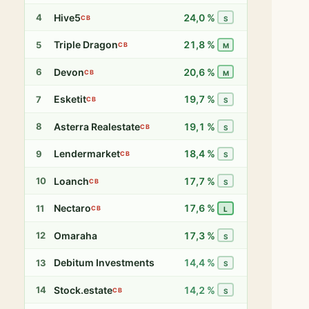
Hive5
24,0 %
4
CB
S
Triple Dragon
21,8 %
5
CB
M
Devon
20,6 %
6
CB
M
Esketit
19,7 %
7
CB
S
Asterra Realestate
19,1 %
8
CB
S
Lendermarket
18,4 %
9
CB
S
Loanch
17,7 %
10
CB
S
Nectaro
17,6 %
11
CB
L
Omaraha
17,3 %
12
S
Debitum Investments
14,4 %
13
S
Stock.estate
14,2 %
14
CB
S