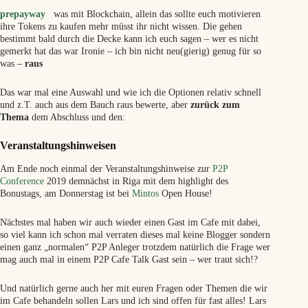
prepayway
was mit Blockchain, allein das sollte euch motivieren
ihre Tokens zu kaufen mehr müsst ihr nicht wissen. Die gehen
bestimmt bald durch die Decke kann ich euch sagen – wer es nicht
gemerkt hat das war Ironie – ich bin nicht neu(gierig) genug für so
was –
raus
Das war mal eine Auswahl und wie ich die Optionen relativ schnell
und z.T. auch aus dem Bauch raus bewerte, aber
zurück zum
Thema
dem Abschluss und den:
Veranstaltungshinweisen
Am Ende noch einmal der Veranstaltungshinweise zur
P2P
Conference
2019 demnächst in Riga
mit dem highlight des
Bonustags, am Donnerstag ist bei
Mintos
Open House!
Nächstes mal haben wir auch wieder einen Gast im Cafe mit dabei,
so viel kann ich schon mal verraten dieses mal keine Blogger sondern
einen ganz „normalen“ P2P Anleger trotzdem natürlich die Frage wer
mag auch mal in einem P2P Cafe Talk Gast sein – wer traut sich!?
Und natürlich gerne auch her mit euren Fragen oder Themen die wir
im Cafe behandeln sollen Lars und ich sind offen für fast alles! Lars