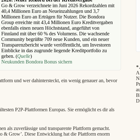
Go & Grow verzeichnete im Juni 2026 Rekordzahlen mit
40,4 Millionen Euro an Neueinzahlungen und 3,7
Millionen Euro an Erträgen für Nutzer. Die Bondora
Group erreichte mit 43,4 Millionen Euro Kreditvergaben
ebenfalls einen neuen Höchststand, angeführt von
Finnland mit über 60 % des Volumens. Die wachsende
Community begrüßte 709 neue Kunden, und ein neuer
Transparenzbericht wurde veröffentlicht, um Investoren
Einblicke in das zugrunde liegende Kreditportfolio zu
geben. (
Quelle
)
Neukunden Bondora Bonus sichern
* 
Af
N
tform und wer dahintersteckt, ein wenig genauer an, bevor
P
au
B
D
ltesten P2P-Plattformen Europas. Sie ermöglicht es dir als
n als zuverlässige und transparente Plattform gemacht.
Go & Grow’. Diese Entwicklung hat die Plattform enorm