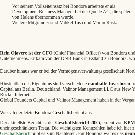
Vor seinem Vollzeiteinsatz bei Bondora arbeitete er als
Development Business Manager bei der Quelle AG, die später
von Halens übernommen wurde.
Weitere Mitgründer sind Mihkel Tasa und Martin Rask.
Rein Ojavere ist der CFO
(Chief Financial Officer) von Bondora und
Unternehmens. Er kam von der DNB Bank in Estland zu Bondora, wo e
Darüber hinaus war er bei der Vermögensverwaltungsgesellschaft Nort
Hinsichtlich des Eigentums sind verschiedene
namhafte Investoren
be
Capital aus Berlin, Deutschland, Valinor Management LLC aus New 
Rocket Internet.
Global Founders Capital und Valinor Management haben in der Vergan
Wie sah der letzte Bondora Geschäftsbericht aus
Der aktuellste Bericht ist der
Geschäftsbericht 2025
, erneut von
KPMG
uneingeschränktem Testat. Die wichtigsten Kennzahlen habe ich hier 
Geschäftsbericht
gibt es zum Nachlesen. Für Bondora war es das
neunt