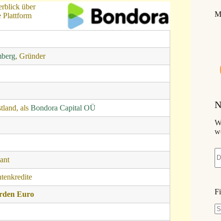
erblick über
M
 Plattform
mberg
, Gründer
N
stland, als
Bondora Capital OÜ
W
w
vant
enkredite
F
arden Euro
K