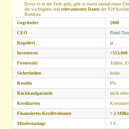
Bevor es in die Tiefe geht, gibt es zuerst einmal einen Üb
die wichtigsten und
relevantesten Daten
der P2P Kredite
Bondora:
Gegründet
2008
CEO
Pärtel To
Reguliert
ja
Investoren
>513.000
Firmensitz
Tallinn, E
Sicherheiten
keine
Rendite
6%
Rückkaufgarantie
nicht rele
Kreditarten
Konsument
Finanziertes Kreditvolumen
> 2 Milli
Mindestanlage
1 €