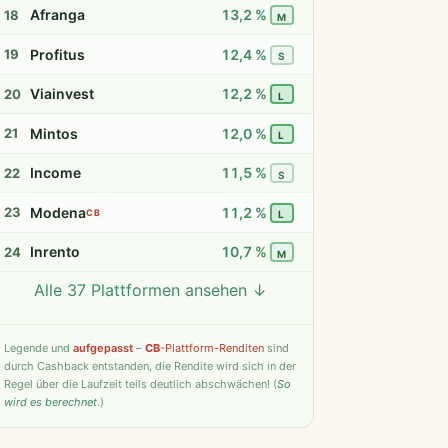
Afranga
13,2 %
18
M
Profitus
12,4 %
19
S
Viainvest
12,2 %
20
L
Mintos
12,0 %
21
L
Income
11,5 %
22
S
Modena
11,2 %
23
CB
L
Inrento
10,7 %
24
M
Alle 37 Plattformen ansehen ↓
Twino
9,8 %
25
S
Fintown
9,4 %
26
S
Legende
und
aufgepasst
–
CB
-Plattform-Renditen
sind
durch Cashback entstanden, die Rendite wird sich in der
PeerBerry
9,2 %
27
S
Regel über die Laufzeit teils deutlich abschwächen! (
So
wird es berechnet
.)
Bondster
9,0 %
28
S