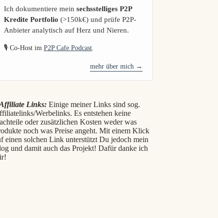
Ich dokumentiere mein
sechsstelliges P2P
Kredite Portfolio
(>150k€) und prüfe P2P-
Anbieter analytisch auf Herz und Nieren.
🎙️ Co-Host im
P2P Cafe Podcast
.
mehr über mich →
Affiliate Links:
Einige meiner Links sind sog.
filiatelinks/Werbelinks. Es entstehen keine
achteile oder zusätzlichen Kosten weder was
rodukte noch was Preise angeht. Mit einem Klick
f einen solchen Link unterstützt Du jedoch mein
log und damit auch das Projekt! Dafür danke ich
ir!