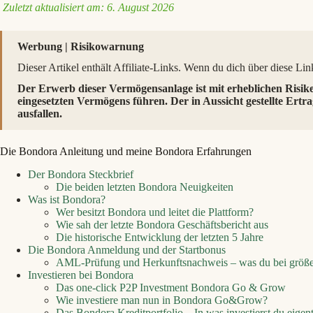
Zuletzt aktualisiert am: 6. August 2026
Werbung | Risikowarnung
Dieser Artikel enthält Affiliate-Links. Wenn du dich über diese Links
Der Erwerb dieser Vermögensanlage ist mit erheblichen Risik
eingesetzten Vermögens führen. Der in Aussicht gestellte Ertra
ausfallen.
Die Bondora Anleitung und meine Bondora Erfahrungen
Der Bondora Steckbrief
Die beiden letzten Bondora Neuigkeiten
Was ist Bondora?
Wer besitzt Bondora und leitet die Plattform?
Wie sah der letzte Bondora Geschäftsbericht aus
Die historische Entwicklung der letzten 5 Jahre
Die Bondora Anmeldung und der Startbonus
AML-Prüfung und Herkunftsnachweis – was du bei größer
Investieren bei Bondora
Das one-click P2P Investment Bondora Go & Grow
Wie investiere man nun in Bondora Go&Grow?
Das Bondora Kreditportfolio – In was investierst du eigent