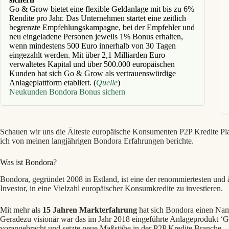
Go & Grow bietet eine flexible Geldanlage mit bis zu 6%
Rendite pro Jahr. Das Unternehmen startet eine zeitlich
begrenzte Empfehlungskampagne, bei der Empfehler und
neu eingeladene Personen jeweils 1% Bonus erhalten,
wenn mindestens 500 Euro innerhalb von 30 Tagen
eingezahlt werden. Mit über 2,1 Milliarden Euro
verwaltetes Kapital und über 500.000 europäischen
Kunden hat sich Go & Grow als vertrauenswürdige
Anlageplattform etabliert. (
Quelle
)
Neukunden Bondora Bonus sichern
Schauen wir uns die Älteste europäische Konsumenten P2P Kredite Plat
ich von meinen langjährigen Bondora Erfahrungen berichte.
Was ist Bondora?
Bondora, gegründet 2008 in Estland, ist eine der renommiertesten und ä
Investor, in eine Vielzahl europäischer Konsumkredite zu investieren.
Mit mehr als
15 Jahren Markterfahrung
hat sich Bondora einen Name
Geradezu visionär war das im Jahr 2018 eingeführte Anlageprodukt ‘
vorangebracht und setzte neue Maßstäbe in der P2P Kredite Branche.