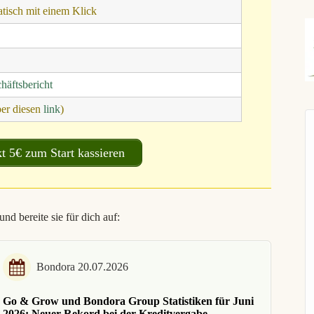
Er
tisch mit einem Klick
häftsbericht
ber diesen
link
)
t 5€ zum Start kassieren
nd bereite sie für dich auf:
Bondora 20.07.2026
Go & Grow und Bondora Group Statistiken für Juni
2026: Neuer Rekord bei der Kreditvergabe