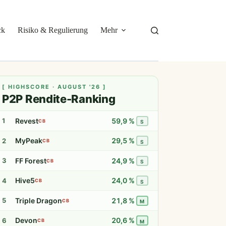
ck
Risiko & Regulierung
Mehr
[ HIGHSCORE · AUGUST '26 ]
P2P Rendite-Ranking
Revest
59,9 %
1
CB
S
MyPeak
29,5 %
2
CB
S
FF Forest
24,9 %
3
CB
S
Hive5
24,0 %
4
CB
S
Triple Dragon
21,8 %
5
CB
M
Devon
20,6 %
6
CB
M