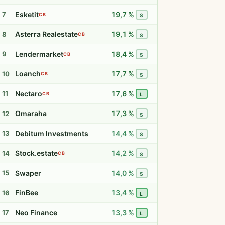
Esketit
19,7 %
7
CB
S
Asterra Realestate
19,1 %
8
CB
S
Lendermarket
18,4 %
9
CB
S
Loanch
17,7 %
10
CB
S
Nectaro
17,6 %
11
CB
L
Omaraha
17,3 %
12
S
Debitum Investments
14,4 %
13
S
Stock.estate
14,2 %
14
CB
S
Swaper
14,0 %
15
S
FinBee
13,4 %
16
L
Neo Finance
13,3 %
17
L