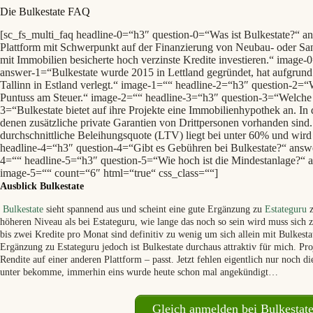
Die Bulkestate FAQ
[sc_fs_multi_faq headline-0=“h3″ question-0=“Was ist Bulkestate?“ an
Plattform mit Schwerpunkt auf der Finanzierung von Neubau- oder Sani
mit Immobilien besicherte hoch verzinste Kredite investieren.“ image
answer-1=“Bulkestate wurde 2015 in Lettland gegründet, hat aufgrund
Tallinn in Estland verlegt.“ image-1=““ headline-2=“h3″ question-2=“W
Puntuss am Steuer.“ image-2=““ headline-3=“h3″ question-3=“Welche S
3=“Bulkestate bietet auf ihre Projekte eine Immobilienhypothek an. In d
denen zusätzliche private Garantien von Drittpersonen vorhanden sind.
durchschnittliche Beleihungsquote (LTV) liegt bei unter 60% und wird
headline-4=“h3″ question-4=“Gibt es Gebühren bei Bulkestate?“ answ
4=““ headline-5=“h3″ question-5=“Wie hoch ist die Mindestanlage?“ a
image-5=““ count=“6″ html=“true“ css_class=““]
Ausblick Bulkestate
Bulkestate
sieht spannend aus und scheint eine gute Ergänzung zu
Estateguru
z
höheren Niveau als bei Estateguru, wie lange das noch so sein wird muss sich z
bis zwei Kredite pro Monat sind definitiv zu wenig um sich allein mit Bulkesta
Ergänzung zu Estateguru jedoch ist Bulkestate durchaus attraktiv für mich. Pr
Rendite auf einer anderen Plattform – passt. Jetzt fehlen eigentlich nur noch 
unter bekomme, immerhin eins wurde heute schon mal angekündigt…
Gleich anmelden bei Bulkestate 