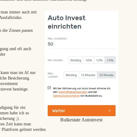
s man immer auch mit
usfallrisiko.
rn die Zinsen passen
lgung und oft auch
oder
gs kann man im AI nur
lche Besicherung.
Investment
invest benötige.
ndigung für ein
mmen habe ich so
icherung ;).
Bulkestate Autoinvest
zten Zeit kann man
r Plattform gelistet werden.