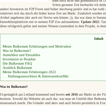
dann doch nicht und grundsätzlich ist
Di
Schon geraume Zeit beobachte ich desh
andere Investoren im P2P Foren sind bisher durchweg positiv und es hat wohl a
relativiert sich das durch die bisher kurze Zeit am Markt. Zusätzlich wurden m
Artikel angeboten (der auch ein Verriss sein könnte ;)), das war dann in Sum
Immobilienplattform mit in meinen P2P Zoo aufzunehmen.
Update 2022:
Tats
diese erfolgreich gelöst und meines Wissens (zumindest in dem Projekt, in dem 
Inhalt
Meine Bulkestate Erfahrungen und Motivation
Was ist Bulkestate?
Anmelden und Einzahlen
Investieren in Projekte
Die Bulkestate FAQ
Ausblick Bulkestate
Meine Bulkestate Erfahrungen 2022
Haftungsausschluss & Interessenkonflikt
Was ist Bulkestate?
Ursprünglich aus Lettland kommend und bereits
seit 2016
am Markt ist der Fi
besitzen. Sowohl die Webseite als auch das, was man im Umfeld über Bulkestate 
misstrauisch macht. Die Gründer sind aktiv und auch bereits persönlich in Ers