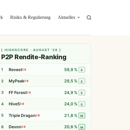
ck
Risiko & Regulierung
Aktuelles
Über mich
[ HIGHSCORE · AUGUST '26 ]
P2P Rendite-Ranking
Revest
59,9 %
1
CB
S
MyPeak
29,5 %
2
CB
S
FF Forest
24,9 %
3
CB
S
Hive5
24,0 %
4
CB
S
Triple Dragon
21,8 %
5
CB
M
Devon
20,6 %
6
CB
M