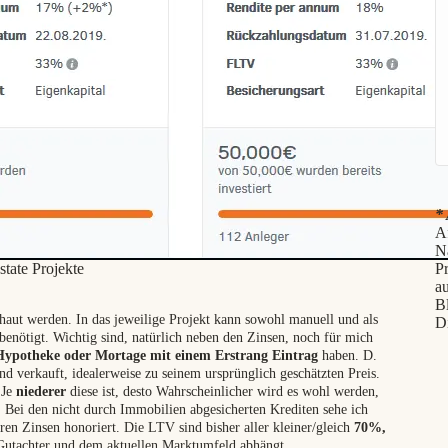
* 
Af
N
state Projekte
P
au
B
haut werden. In das jeweilige Projekt kann sowohl manuell und als
D
benötigt. Wichtig sind, natürlich neben den Zinsen, noch für mich
Hypotheke oder Mortage mit einem Erstrang Eintrag
haben. D.
end verkauft, idealerweise zu seinem ursprünglich geschätzten Preis.
Je
niederer
diese ist, desto Wahrscheinlicher wird es wohl werden,
. Bei den nicht durch Immobilien abgesicherten Krediten sehe ich
ren Zinsen honoriert. Die LTV sind bisher aller kleiner/gleich
70%,
 Gutachter und dem aktuellen Marktumfeld abhängt