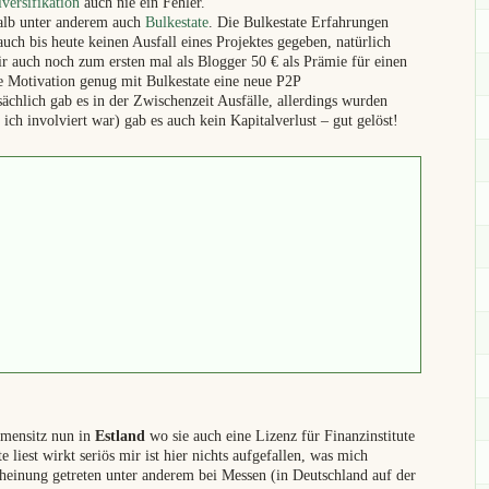
versifikation
auch nie ein Fehler.
alb unter anderem auch
Bulkestate
. Die Bulkestate Erfahrungen
uch bis heute keinen Ausfall eines Projektes gegeben, natürlich
ir auch noch zum ersten mal als Blogger 50 € als Prämie für einen
me Motivation genug mit Bulkestate eine neue P2P
ächlich gab es in der Zwischenzeit Ausfälle, allerdings wurden
ich involviert war) gab es auch kein Kapitalverlust – gut gelöst!
rmensitz nun in
Estland
wo sie auch eine Lizenz für Finanzinstitute
liest wirkt seriös mir ist hier nichts aufgefallen, was mich
cheinung getreten unter anderem bei Messen (in Deutschland auf der