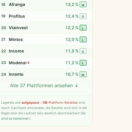
Afranga
13,2 %
18
M
Profitus
12,4 %
19
S
Viainvest
12,2 %
20
L
Mintos
12,0 %
21
L
Income
11,5 %
22
S
Modena
11,2 %
23
CB
L
Inrento
10,7 %
24
M
Alle 37 Plattformen ansehen ↓
Twino
9,8 %
25
S
Fintown
9,4 %
26
S
Legende
und
aufgepasst
–
CB
-Plattform-Renditen
sind
durch Cashback entstanden, die Rendite wird sich in der
PeerBerry
9,2 %
27
S
Regel über die Laufzeit teils deutlich abschwächen! (
So
wird es berechnet
.)
Bondster
9,0 %
28
S