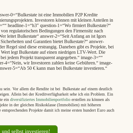
swer-0=“Bulkestate ist eine Immobilien P2P Kredite
erungsprojekten. Investoren können mit kleinen Anteilen in
-0=““ headline-1=“h3″ question-1=“Wo firmiert Bulkestate?“
 von regulatorischen Bedingungen den Firmensitz nach
er leitet Bulkestate“ answer-2=“Seit Anfang an ist Igors
icherheiten und Garantien bietet Bulkestate?“ answer-
er Regel sind diese erstrangig. Daneben gibt es Projekte, bei
 Wert legt Bulkestate auf einen niedrigen LTV-Wert. Die
 bei jedem Projekt transparent angegeben.“ image-3=““
er-4=“Nein, wir Investoren zahlen keine Gebühren.“ image-
nswer-5=“Ab 50 € kann man bei Bulkestate investieren.“
u sein. Vor allem die Rendite ist bei Bulkestate auf einem deutlich
eigen. Allein bei der Kreditverfügbarkeit sehe ich ein Problem. Ein
te ein
diversifiziertes Immobilienportfolio
erstellen zu können als
ojekte in der gleichen Risikoklasse (Immobilien) mit höheren
die entsprechenden Projekte damit ich meine ersten hundert Euro auch
und selbst investieren!