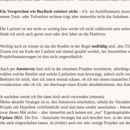
Ein Versprechen wie BuyBack existiert nicht
– d.h. im Ausfallszenario mus
einem Total- oder Teilverlust rechnen trägt aber immerhin nicht das Anbahner A
Die Laufzeit ist mir nicht so wichtig hier werde ich nicht wählerisch sein sofe
binde ich mich auch gerne zwei oder drei Jahre an die Plattform.
Wichtig noch zu wissen ist das die Kredite in der Regel
endfällig
sind, also Ti
Zinsen erst am Ende der Laufzeit auf einmal gezahlt werden, bei Immobilien 
Projektfinanzierungen ist dies nicht ungewöhnlich.
Auch per
Autoinvest
lässt sich in die einzelnen Projekte investieren, allerdin
wählen welche Rendite und welche Laufzeiten man bevorzugt, jedoch nicht we
Bedeutet für mich, dass ich zuerst einmal schaue, ob ich mit einem manuellen 
vorankomme oder ob ich, um überhaupt einen Kredit abzubekommen, den Auto
Je nachdem werde ich ihn dann doch noch verwenden (müssen).
Meine aktuelle Strategie ist es, den Autoinvest einschalten, sobald die Vorankü
Projekt mit Hypothek veröffentlicht wird und dann wieder ausschalten – beko
zwar dieses Mal nichts – aber immerhin auch keinen mit „nur“ Eigenkapitalabs
Update 2022:
Die Ein- / Ausschalte Strategie hat sich bewährt bzw. in der let
ihn auch eingeschalten lassen, da (leider) auch nur sehr wenige Projekte auf de