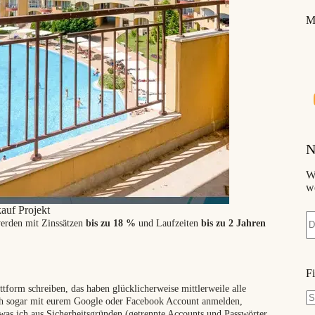
M
N
W
w
auf Projekt
werden mit Zinssätzen
bis zu 18 %
und Laufzeiten
bis zu 2 Jahren
F
tform schreiben, das haben glücklicherweise mittlerweile alle
h sogar mit eurem Google oder Facebook Account anmelden,
K
h was ich aus Sicherheitsgründen (getrennte Accounts und Passwörter