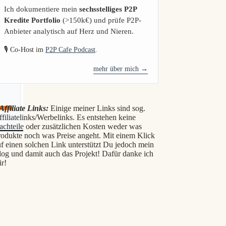
Ich dokumentiere mein
sechsstelliges P2P
Kredite Portfolio
(>150k€) und prüfe P2P-
Anbieter analytisch auf Herz und Nieren.
🎙️ Co-Host im
P2P Cafe Podcast
.
mehr über mich →
Affiliate Links:
Einige meiner Links sind sog.
filiatelinks/Werbelinks. Es entstehen keine
achteile oder zusätzlichen Kosten weder was
rodukte noch was Preise angeht. Mit einem Klick
f einen solchen Link unterstützt Du jedoch mein
log und damit auch das Projekt! Dafür danke ich
ir!