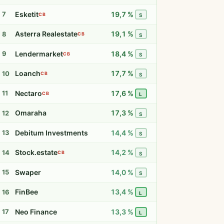
Esketit
19,7 %
7
CB
S
Asterra Realestate
19,1 %
8
CB
S
Lendermarket
18,4 %
9
CB
S
Loanch
17,7 %
10
CB
S
Nectaro
17,6 %
11
CB
L
Omaraha
17,3 %
12
S
Debitum Investments
14,4 %
13
S
Stock.estate
14,2 %
14
CB
S
Swaper
14,0 %
15
S
FinBee
13,4 %
16
L
Neo Finance
13,3 %
17
L