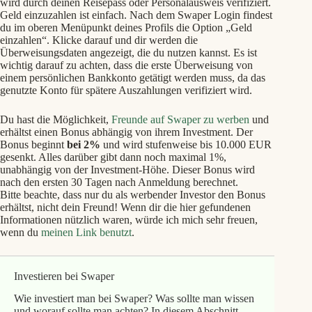
wird durch deinen Reisepass oder Personalausweis verifiziert.
Geld einzuzahlen ist einfach. Nach dem Swaper Login findest
du im oberen Menüpunkt deines Profils die Option „Geld
einzahlen“. Klicke darauf und dir werden die
Überweisungsdaten angezeigt, die du nutzen kannst. Es ist
wichtig darauf zu achten, dass die erste Überweisung von
einem persönlichen Bankkonto getätigt werden muss, da das
genutzte Konto für spätere Auszahlungen verifiziert wird.
Du hast die Möglichkeit,
Freunde auf Swaper zu werben
und
erhältst einen Bonus abhängig von ihrem Investment. Der
Bonus beginnt
bei 2%
und wird stufenweise bis 10.000 EUR
gesenkt. Alles darüber gibt dann noch maximal 1%,
unabhängig von der Investment-Höhe. Dieser Bonus wird
nach den ersten 30 Tagen nach Anmeldung berechnet.
Bitte beachte, dass nur du als werbender Investor den Bonus
erhältst, nicht dein Freund! Wenn dir die hier gefundenen
Informationen nützlich waren, würde ich mich sehr freuen,
wenn du
meinen Link benutzt
.
Investieren bei Swaper
Wie investiert man bei Swaper? Was sollte man wissen
und worauf sollte man achten? In diesem Abschnitt