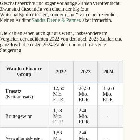
Geschäftsberichte und sogar vorläufige Zahlen veröffentlicht.
Zwar sind diese nicht von einem der big four
Wirtschaftsprüfer testiert, sondern „nur“ von einem ziemlich
kleinen Auditor
Sandra Deerle & Partner
, aber immerhin.
Die Zahlen sehen auch gut aus wenn, insbesondere im
Vergleich der auditierten 2022 von den noch 2023 Zahlen und
ganz frisch die ersten 2024 Zahlen und nochmals eine
Steigerung!
Wandoo Finance
Veränd
2022
2023
2024
Group
2023-
12,50
20,50
35,60
Umsatz
Mio.
Mio.
Mio.
+73,7
(Nettoumsatz)
EUR
EUR
EUR
1,18
2,40
Bruttogewinn
Mio.
Mio.
—
—
EUR
EUR
1,83
2,40
Verwaltungskosten
Mio.
Mio.
—
—