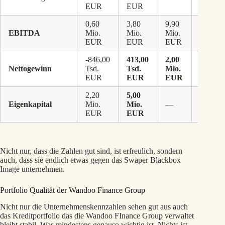
EUR
EUR
0,60
3,80
9,90
EBITDA
Mio.
Mio.
Mio.
+160,
EUR
EUR
EUR
-846,00
413,00
2,00
Nettogewinn
Tsd.
Tsd.
Mio.
+384,
EUR
EUR
EUR
2,20
5,00
Eigenkapital
Mio.
Mio.
—
—
EUR
EUR
Nicht nur, dass die Zahlen gut sind, ist erfreulich, sondern
auch, dass sie endlich etwas gegen das Swaper Blackbox
Image unternehmen.
Portfolio Qualität der Wandoo Finance Group
Nicht nur die Unternehmenskennzahlen sehen gut aus auch
das Kreditportfolio das die Wandoo FInance Group verwaltet
bleibt stabil. Was mindestens genauso wichtig ist. Nichts ist