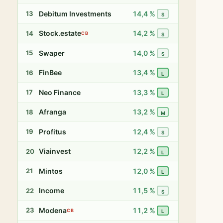
Debitum Investments
14,4 %
13
S
Stock.estate
14,2 %
14
CB
S
Swaper
14,0 %
15
S
FinBee
13,4 %
16
L
Neo Finance
13,3 %
17
L
Afranga
13,2 %
18
M
Profitus
12,4 %
19
S
Viainvest
12,2 %
20
L
Mintos
12,0 %
21
L
Income
11,5 %
22
S
Modena
11,2 %
23
CB
L