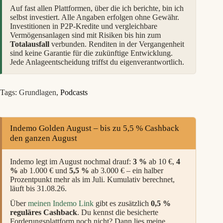
Auf fast allen Plattformen, über die ich berichte, bin ich
selbst investiert. Alle Angaben erfolgen ohne Gewähr.
Investitionen in P2P-Kredite und vergleichbare
Vermögensanlagen sind mit Risiken bis hin zum
Totalausfall
verbunden. Renditen in der Vergangenheit
sind keine Garantie für die zukünftige Entwicklung.
Jede Anlageentscheidung triffst du eigenverantwortlich.
Tags:
Grundlagen
,
Podcasts
Indemo Golden August – bis zu 5,5 % Cashback
den ganzen August
Indemo legt im August nochmal drauf:
3 %
ab 10 €,
4
%
ab 1.000 € und
5,5 %
ab 3.000 € – ein halber
Prozentpunkt mehr als im Juli. Kumulativ berechnet,
läuft bis 31.08.26.
Über
meinen Indemo Link
gibt es zusätzlich
0,5 %
reguläres Cashback
. Du kennst die besicherte
Forderungsplattform noch nicht? Dann lies meine