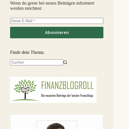
InSoil
2,6 %
35
S
Wenn du gerne bei neuen Beiträgen informiert
werden möchtest:
EstateGuru
-2,5 %
36
S
Linked Finance
-6,3 %
37
S
Abonnieren
Finde dein Thema:
Keine
Ergebnisse