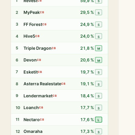
Revest
59,9 %
1
CB
S
MyPeak
29,5 %
2
CB
S
FF Forest
24,9 %
3
CB
S
Hive5
24,0 %
4
CB
S
Triple Dragon
21,8 %
5
CB
M
Devon
20,6 %
6
CB
M
Esketit
19,7 %
7
CB
S
Asterra Realestate
19,1 %
8
CB
S
Lendermarket
18,4 %
9
CB
S
Loanch
17,7 %
10
CB
S
Nectaro
17,6 %
11
CB
L
Omaraha
17,3 %
12
S