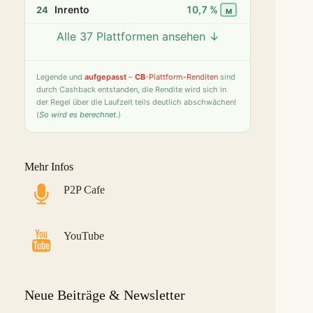
Inrento
10,7 %
24
M
Alle 37 Plattformen ansehen ↓
Twino
9,8 %
25
S
Fintown
9,4 %
26
S
Legende
und
aufgepasst
–
CB
-Plattform-Renditen
sind
durch Cashback entstanden, die Rendite wird sich in
PeerBerry
9,2 %
27
S
der Regel über die Laufzeit teils deutlich abschwächen!
(
So wird es berechnet
.)
Bondster
9,0 %
28
S
LANDE
8,6 %
29
M
Mehr Infos
Monefit Smartsaver
7,4 %
30
S
P2P Cafe
Bondora G&G
7,1 %
31
L
Savy
5,8 %
32
S
YouTube
Indemo
5,2 %
33
M
Capitalia
5,1 %
34
S
Neue Beiträge & Newsletter