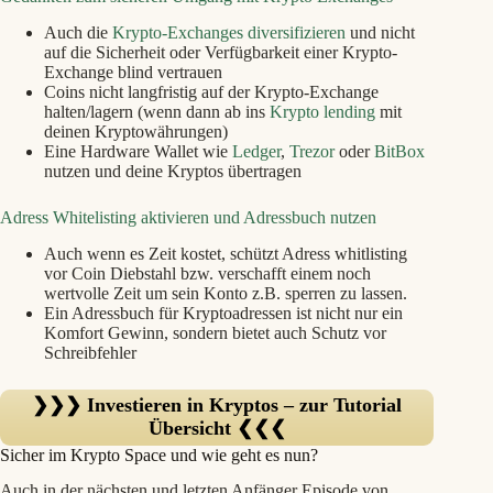
Auch die
Krypto-Exchanges diversifizieren
und nicht
auf die Sicherheit oder Verfügbarkeit einer Krypto-
Exchange blind vertrauen
Coins nicht langfristig auf der Krypto-Exchange
halten/lagern (wenn dann ab ins
Krypto lending
mit
deinen Kryptowährungen)
Eine Hardware Wallet wie
Ledger
,
Trezor
oder
BitBox
nutzen und deine Kryptos übertragen
Adress Whitelisting aktivieren und Adressbuch nutzen
Auch wenn es Zeit kostet, schützt Adress whitlisting
vor Coin Diebstahl bzw. verschafft einem noch
wertvolle Zeit um sein Konto z.B. sperren zu lassen.
Ein Adressbuch für Kryptoadressen ist nicht nur ein
Komfort Gewinn, sondern bietet auch Schutz vor
Schreibfehler
❯❯❯ Investieren in Kryptos – zur Tutorial
Übersicht ❮❮❮
Sicher im Krypto Space und wie geht es nun?
Auch in der nächsten und letzten Anfänger Episode von