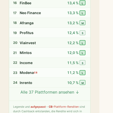
FinBee
13,4 %
16
L
Neo Finance
13,3 %
17
L
Afranga
13,2 %
18
M
Profitus
12,4 %
19
S
Viainvest
12,2 %
20
L
Mintos
12,0 %
21
L
Income
11,5 %
22
S
Modena
11,2 %
23
CB
L
Inrento
10,7 %
24
M
Alle 37 Plattformen ansehen ↓
Twino
9,8 %
25
S
Fintown
9,4 %
26
S
Legende
und
aufgepasst
–
CB
-Plattform-Renditen
sind
durch Cashback entstanden, die Rendite wird sich in
PeerBerry
9,2 %
27