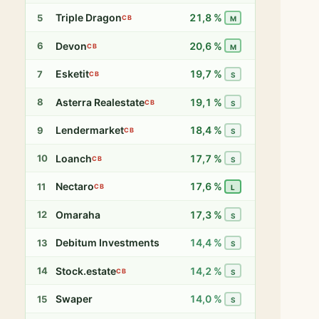
Triple Dragon
21,8 %
5
CB
M
Devon
20,6 %
6
CB
M
Esketit
19,7 %
7
CB
S
Asterra Realestate
19,1 %
8
CB
S
Lendermarket
18,4 %
9
CB
S
Loanch
17,7 %
10
CB
S
Nectaro
17,6 %
11
CB
L
Omaraha
17,3 %
12
S
Debitum Investments
14,4 %
13
S
Stock.estate
14,2 %
14
CB
S
Swaper
14,0 %
15
S