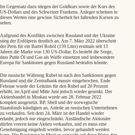
Im Gegensatz dazu stiegen der Goldkurs sowie der Kurs des
US-Dollars und des Schweizer Frankens. Anleger scheinen in
diesen Werten eine gewisse Sicherheit bei fallenden Kursen zu
sehen.
Aufgrund des Konflikts zwischen Russland und der Ukraine
stieg der Erdölpreis deutlich an. Am 7. März 2022 überschritt
der Preis für ein Barrel Rohöl (159 Liter) erstmals seit 13
Jahren die Marke von 130 US-Dollar. Es besteht die Sorge,
dass Putin Öl und Gas als Waffe einsetzen und insbesondere
Europa für Sanktionen gegen Russland bestrafen könnte.
Die russische Währung Rubel ist nach den Sanktionen gegen
Russland und die Zentralbank massiv eingebrochen. Ende
Februar wurde der Leitzins für den Rubel auf 20 Prozent
erhöht, im April und Mitte Juni jedoch wieder gesenkt. Der
Aktienhandel in Moskau wurde am 28. Februar 2022
komplett ausgesetzt. BP, Shell und der norwegische
Staatsfonds kündigten an, Anteile an russischen Unternehmen
zu verkaufen. Seit dem 24. März ist der Handel wieder
erlaubt, jedoch nur eingeschränkt. Ausländische Aktionäre
dürfen vorerst keine Aktien verkaufen, und es muss eine
Genehmigung eingeholt werden, bevor gehandelt werden
kann. Die Regierung in Moskau versucht auf diese Weise den