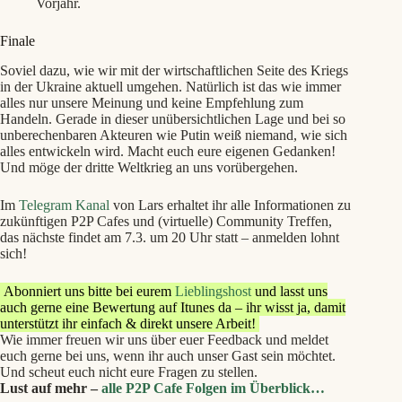
Vorjahr.
Finale
Soviel dazu, wie wir mit der wirtschaftlichen Seite des Kriegs
in der Ukraine aktuell umgehen. Natürlich ist das wie immer
alles nur unsere Meinung und keine Empfehlung zum
Handeln. Gerade in dieser unübersichtlichen Lage und bei so
unberechenbaren Akteuren wie Putin weiß niemand, wie sich
alles entwickeln wird. Macht euch eure eigenen Gedanken!
Und möge der dritte Weltkrieg an uns vorübergehen.
Im
Telegram Kanal
von Lars erhaltet ihr alle Informationen zu
zukünftigen P2P Cafes und (virtuelle) Community Treffen,
das nächste findet am 7.3. um 20 Uhr statt – anmelden lohnt
sich!
Abonniert uns bitte bei eurem
Lieblingshost
und lasst uns
auch gerne eine Bewertung auf Itunes da – ihr wisst ja, damit
unterstützt ihr einfach & direkt unsere Arbeit!
Wie immer freuen wir uns über euer Feedback und meldet
euch gerne bei uns, wenn ihr auch unser Gast sein möchtet.
Und scheut euch nicht eure Fragen zu stellen.
Lust auf mehr –
alle P2P Cafe Folgen im Überblick…