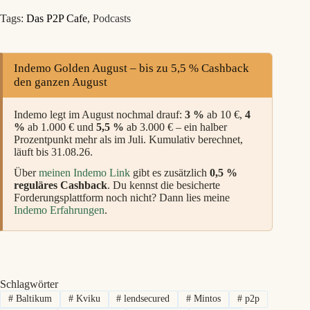
Tags:
Das P2P Cafe
,
Podcasts
Indemo Golden August – bis zu 5,5 % Cashback
den ganzen August
Indemo legt im August nochmal drauf:
3 %
ab 10 €,
4
%
ab 1.000 € und
5,5 %
ab 3.000 € – ein halber
Prozentpunkt mehr als im Juli. Kumulativ berechnet,
läuft bis 31.08.26.
Über
meinen Indemo Link
gibt es zusätzlich
0,5 %
reguläres Cashback
. Du kennst die besicherte
Forderungsplattform noch nicht? Dann lies meine
Indemo Erfahrungen
.
Schlagwörter
#
Baltikum
#
Kviku
#
lendsecured
#
Mintos
#
p2p