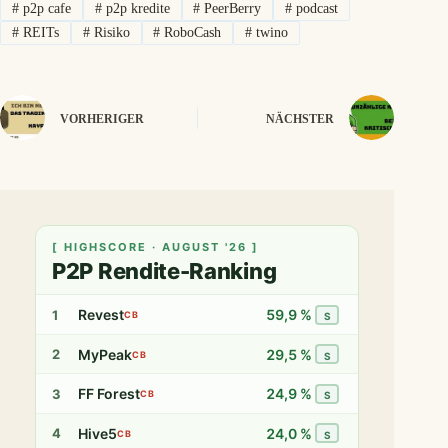
#
p2p cafe
#
p2p kredite
#
PeerBerry
#
podcast
#
REITs
#
Risiko
#
RoboCash
#
twino
VORHERIGER
NÄCHSTER
[ HIGHSCORE · AUGUST '26 ]
P2P Rendite-Ranking
Revest
59,9 %
1
CB
S
MyPeak
29,5 %
2
CB
S
FF Forest
24,9 %
3
CB
S
Hive5
24,0 %
4
CB
S