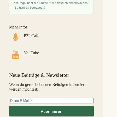
S
der Regel über die Laufzeit teils deutlich abschwächen!
(
So wird es berechnet
.)
Bondster
9,0 %
28
S
LANDE
8,6 %
29
M
Mehr Infos
Monefit Smartsaver
7,4 %
30
S
P2P Cafe
Bondora G&G
7,1 %
31
L
Savy
5,8 %
32
S
YouTube
Indemo
5,2 %
33
M
Capitalia
5,1 %
34
S
Neue Beiträge & Newsletter
InSoil
2,6 %
35
S
Wenn du gerne bei neuen Beiträgen informiert
werden möchtest:
EstateGuru
-2,5 %
36
S
Linked Finance
-6,3 %
37
S
Abonnieren