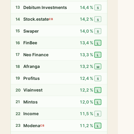
Debitum Investments
14,4 %
13
S
Stock.estate
14,2 %
14
CB
S
Swaper
14,0 %
15
S
FinBee
13,4 %
16
L
Neo Finance
13,3 %
17
L
Afranga
13,2 %
18
M
Profitus
12,4 %
19
S
Viainvest
12,2 %
20
L
Mintos
12,0 %
21
L
Income
11,5 %
22
S
Modena
11,2 %
23
CB
L