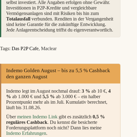
selbst investiert. Alle Angaben erfolgen ohne Gewähr.
Investitionen in P2P-Kredite und vergleichbare
Vermögensanlagen sind mit Risiken bis hin zum
Totalausfall
verbunden. Renditen in der Vergangenheit
sind keine Garantie für die zukünftige Entwicklung.
Jede Anlageentscheidung triffst du eigenverantwortlich.
Tags:
Das P2P Cafe
,
Maclear
Indemo Golden August – bis zu 5,5 % Cashback
den ganzen August
Indemo legt im August nochmal drauf:
3 %
ab 10 €,
4
%
ab 1.000 € und
5,5 %
ab 3.000 € – ein halber
Prozentpunkt mehr als im Juli. Kumulativ berechnet,
läuft bis 31.08.26.
Über
meinen Indemo Link
gibt es zusätzlich
0,5 %
reguläres Cashback
. Du kennst die besicherte
Forderungsplattform noch nicht? Dann lies meine
Indemo Erfahrungen
.