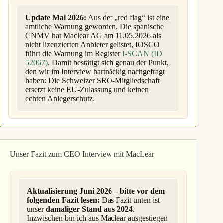
usw. Erst dann ist eine Aufnahme als
SRO-Mitglied möglich. Und somit kann
Update Mai 2026:
Aus der „red flag“ ist eine
erst dann die operative Tätigkeit
amtliche Warnung geworden. Die spanische
aufgenommen werden (siehe beiliegendes
CNMV hat Maclear AG am 11.05.2026 als
PolyReg-Aufnahmeformular mit Liste der
nicht lizenzierten Anbieter gelistet, IOSCO
auszufüllenden Beilagen).
führt die Warnung im Register
I-SCAN (ID
52067)
. Damit bestätigt sich genau der Punkt,
Die SRO
prüft laufend die Einhaltung
den wir im Interview hartnäckig nachgefragt
der Aufnahmebedingungen
. Dies betrifft
haben: Die Schweizer SRO-Mitgliedschaft
einerseits die Einhaltung der GwG-
ersetzt keine EU-Zulassung und keinen
Prozesse sowie alle oben erwähnten
echten Anlegerschutz.
Elemente im Zusammenhang mit dem
Aufnahmeverfahren.
Unser Fazit zum CEO Interview mit MacLear
Aktualisierung Juni 2026 – bitte vor dem
folgenden Fazit lesen:
Das Fazit unten ist
unser
damaliger Stand aus 2024
.
Inzwischen bin ich aus Maclear ausgestiegen