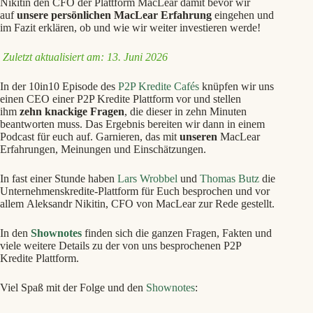
Nikitin den CFO der Plattform MacLear damit bevor wir
auf
unsere persönlichen MacLear Erfahrung
eingehen und
im Fazit erklären, ob und wie wir weiter investieren werde!
Zuletzt aktualisiert am: 13. Juni 2026
In der 10in10 Episode des
P2P Kredite Cafés
knüpfen wir uns
einen CEO einer P2P Kredite Plattform vor und stellen
ihm
zehn knackige Fragen
, die dieser in zehn Minuten
beantworten muss. Das Ergebnis bereiten wir dann in einem
Podcast für euch auf. Garnieren, das mit
unseren
MacLear
Erfahrungen, Meinungen und Einschätzungen.
In fast einer Stunde haben
Lars Wrobbel
und
Thomas Butz
die
Unternehmenskredite-Plattform für Euch besprochen und vor
allem Aleksandr Nikitin, CFO von MacLear zur Rede gestellt.
In den
Shownotes
finden sich die ganzen Fragen, Fakten und
viele weitere Details zu der von uns besprochenen P2P
Kredite Plattform.
Viel Spaß mit der Folge und den
Shownotes
: