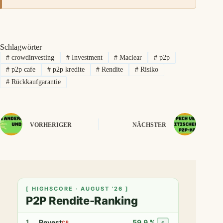
Schlagwörter
#
crowdinvesting
#
Investment
#
Maclear
#
p2p
#
p2p cafe
#
p2p kredite
#
Rendite
#
Risiko
#
Rückkaufgarantie
VORHERIGER
NÄCHSTER
[ HIGHSCORE · AUGUST '26 ]
P2P Rendite-Ranking
Revest
59,9 %
1
CB