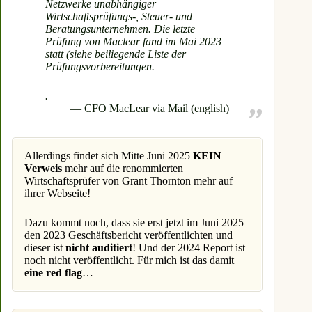
Netzwerke unabhängiger
Tätigkeiten ohne entsprechende
Wirtschaftsprüfungs-, Steuer- und
Bewilligungen, aber auch sittenwidrige
Beratungsunternehmen. Die letzte
Geschäftspraktiken (§ 4 Abs. 1 der
Prüfung von Maclear fand im Mai 2023
Statuten, siehe Beilage). Bei der
statt (siehe beiliegende Liste der
Aufnahme ihrer Mitglieder
prüft die SRO
Prüfungsvorbereitungen.
den Anwärter gründlich
. Dies geht über
die bloße Garantie hinaus, dass das
.
Mitglied die notwendigen
CFO MacLear via Mail (english)
Sorgfaltspflichten zur Bekämpfung der
Geldwäscherei einhält.
Das Mitglied wird auch in gesellschafts-
Allerdings findet sich Mitte Juni 2025
KEIN
und wirtschaftsrechtlicher Hinsicht,
Verweis
mehr auf die renommierten
einschließlich der finanziellen
Wirtschaftsprüfer von Grant Thornton mehr auf
Verhältnisse, geprüft, die
ihrer Webseite!
Beteiligungsstruktur muss angegeben
werden, es müssen verantwortliche
Dazu kommt noch, dass sie erst jetzt im Juni 2025
Personen gemeldet werden, die – wie die
den 2023 Geschäftsbericht veröffentlichten und
qualifizierten Aktionäre – der
dieser ist
nicht auditiert
! Und der 2024 Report ist
Gewährsprüfung unterliegen, die
noch nicht veröffentlicht. Für mich ist das damit
verantwortlichen Personen müssen
eine red flag
…
nachweisen, dass sie über die
notwendigen Fachkenntnisse verfügen, es
muss eine Revisionsstelle bestellt werden