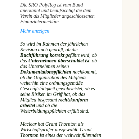
Die SRO PolyReg ist vom Bund
anerkannt und beaufsichtigt die dem
Verein als Mitglieder angeschlossenen
Finanzintermediäre.
Mehr anzeigen
Das Mitglied selbst sowie alle mit der
Verwaltung und Geschäftsführung
So wird im Rahmen der jährlichen
betrauten Personen und alle Mitarbeiter,
Revision auch geprüft, ob die
die eine GwG-relevante Aufgabe
Buchführung korrekt
geführt wird, ob
wahrnehmen, müssen in Bezug auf ihre
das
Unternehmen überschuldet ist
, ob
Tätigkeit als Finanzintermediär
einen
das Unternehmen seinen
guten Ruf genießen
und die Gewähr
Dokumentationspflichten
nachkommt,
bieten, dass sie ihre Pflichten erfüllen.
ob die Organisation des Mitglieds
weiterhin eine ordnungsgemäße
Zudem sind die Mitglieder verpflichtet,
Geschäftstätigkeit gewährleistet, ob es
ihre Tätigkeit jederzeit im Einklang mit
seine Risiken im Griff hat, ob das
dem statutarischen Zweck auszuüben und
Mitglied insgesamt
rechtskonform
die Pflichten aus dem GwG, den
arbeitet
und ob die
Weisungen der FINMA und den
Weiterbildungspflichten erfüllt sind.
Reglementen einzuhalten.
Maclear hat Grant Thornton als
Dies verbietet jede unbewilligte
Wirtschaftsprüfer ausgewählt. Grant
(rechtswidrige) Tätigkeit, insbesondere
Thornton ist eines der weltweit führenden
die Ausübung bewilligungspflichtiger