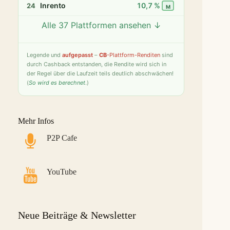
Inrento
10,7 %
24
M
Alle 37 Plattformen ansehen ↓
Twino
9,8 %
25
S
Fintown
9,4 %
26
S
Legende
und
aufgepasst
–
CB
-Plattform-Renditen
sind
durch Cashback entstanden, die Rendite wird sich in
PeerBerry
9,2 %
27
S
der Regel über die Laufzeit teils deutlich abschwächen!
(
So wird es berechnet
.)
Bondster
9,0 %
28
S
LANDE
8,6 %
29
M
Mehr Infos
Monefit Smartsaver
7,4 %
30
S
P2P Cafe
Bondora G&G
7,1 %
31
L
Savy
5,8 %
32
S
YouTube
Indemo
5,2 %
33
M
Capitalia
5,1 %
34
S
Neue Beiträge & Newsletter
InSoil
2,6 %
35