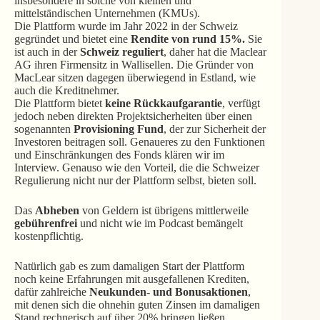
insbesondere in solche von kleinen und
mittelständischen Unternehmen (KMUs).
Die Plattform wurde im Jahr 2022 in der Schweiz
gegründet und bietet eine
Rendite von rund 15%.
Sie
ist auch in der
Schweiz reguliert
, daher hat die Maclear
AG ihren Firmensitz in Wallisellen. Die Gründer von
MacLear sitzen dagegen überwiegend in Estland, wie
auch die Kreditnehmer.
Die Plattform bietet
keine Rückkaufgarantie
, verfügt
jedoch neben direkten Projektsicherheiten über einen
sogenannten
Provisioning Fund
, der zur Sicherheit der
Investoren beitragen soll. Genaueres zu den Funktionen
und Einschränkungen des Fonds klären wir im
Interview. Genauso wie den Vorteil, die die Schweizer
Regulierung nicht nur der Plattform selbst, bieten soll.
Das
Abheben
von Geldern ist übrigens mittlerweile
gebührenfrei
und nicht wie im Podcast bemängelt
kostenpflichtig.
Natürlich gab es zum damaligen Start der Plattform
noch keine Erfahrungen mit ausgefallenen Krediten,
dafür zahlreiche
Neukunden- und Bonusaktionen
,
mit denen sich die ohnehin guten Zinsen im damaligen
Stand rechnerisch auf über 20% bringen ließen.