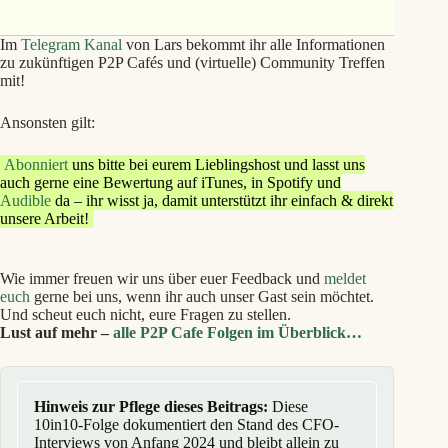
Im
Telegram Kanal
von Lars bekommt ihr alle Informationen
zu zukünftigen P2P Cafés und (virtuelle) Community Treffen
mit!
Ansonsten gilt:
Abonniert
uns bitte bei eurem Lieblingshost und lasst uns
auch gerne eine Bewertung auf iTunes, in Spotify und
Audible
da – ihr wisst ja, damit unterstützt ihr einfach & direkt
unsere Arbeit!
Wie immer freuen wir uns über euer Feedback und
meldet
euch
gerne bei uns, wenn ihr auch unser Gast sein möchtet.
Und scheut euch nicht, eure Fragen zu stellen.
Lust auf mehr –
alle P2P Cafe Folgen im Überblick…
Hinweis zur Pflege dieses Beitrags:
Diese
10in10-Folge dokumentiert den Stand des CFO-
Interviews von Anfang 2024 und bleibt allein zu