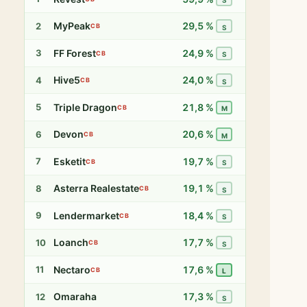
S
MyPeak
29,5 %
2
CB
S
FF Forest
24,9 %
3
CB
S
Hive5
24,0 %
4
CB
S
Triple Dragon
21,8 %
5
CB
M
Devon
20,6 %
6
CB
M
Esketit
19,7 %
7
CB
S
Asterra Realestate
19,1 %
8
CB
S
Lendermarket
18,4 %
9
CB
S
Loanch
17,7 %
10
CB
S
Nectaro
17,6 %
11
CB
L
Omaraha
17,3 %
12
S