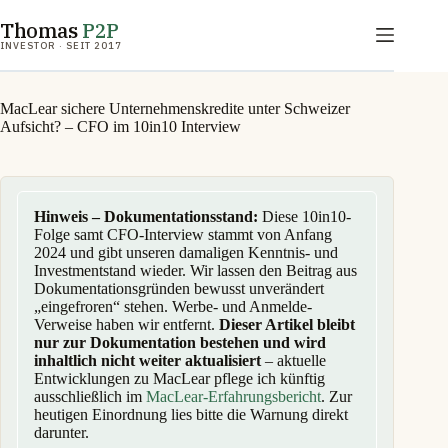
Zum
Thomas
P2P
Inhalt
springen
INVESTOR · SEIT 2017
MacLear sichere Unternehmenskredite unter Schweizer
Aufsicht? – CFO im 10in10 Interview
Hinweis – Dokumentationsstand:
Diese 10in10-
Folge samt CFO-Interview stammt von Anfang
2024 und gibt unseren damaligen Kenntnis- und
Investmentstand wieder. Wir lassen den Beitrag aus
Dokumentationsgründen bewusst unverändert
„eingefroren“ stehen. Werbe- und Anmelde-
Verweise haben wir entfernt.
Dieser Artikel bleibt
nur zur Dokumentation bestehen und wird
inhaltlich nicht weiter aktualisiert
– aktuelle
Entwicklungen zu MacLear pflege ich künftig
ausschließlich im
MacLear-Erfahrungsbericht
. Zur
heutigen Einordnung lies bitte die Warnung direkt
darunter.