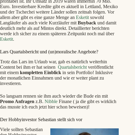
profitabel ist. Ihr Umsatz in 2019 waren immerhin 70 Mio.
Euro. Investierbare Kredite gibt es aktuell in Lettland, Mexiko
und der Tschechei weitere Länder sollen zeitnah folgen. Vor
allem aber gibt es eine ganze Menge an
Esketit
sowohl
Langläufer als auch viele Kurzläufer mit
Buyback
und damit
deutlich mehr als auf Mintos direkt. Detaillierter berichten
werde ich sicher zu einem späteren Zeitpunkt noch mal über
Esketit
.
Lars Quartalsbericht und (un)moralische Angebote?
Trotz das Lars im Urlaub war, gab es natürlich weiterhin
Content bei ihm er hat seinen
Quartalsbericht
veröffentlicht
mit einem
kompletten Einblick
in sein Portfolio! Inklusive
der monatlichen Einnahmen und wie er weiter plant zu
investieren.
So langsam rennen sie ihm auch wieder die Bude ein mit
Promo Anfragen
z.B.
Nibble
Finane ( ja die gibt es wirklich
das musste ich euch jetzt hier schon beweisen)!
Der Hobbyinvestor Sebastian stellt sich vor
Viele sollten Sebastian
den Hobbyinvestor