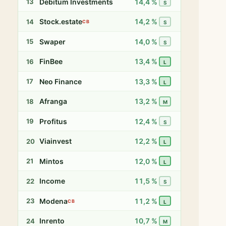
Debitum Investments
14,4 %
13
S
Stock.estate
14,2 %
14
CB
S
Swaper
14,0 %
15
S
FinBee
13,4 %
16
L
Neo Finance
13,3 %
17
L
Afranga
13,2 %
18
M
Profitus
12,4 %
19
S
Viainvest
12,2 %
20
L
Mintos
12,0 %
21
L
Income
11,5 %
22
S
Modena
11,2 %
23
CB
L
Inrento
10,7 %
24
M