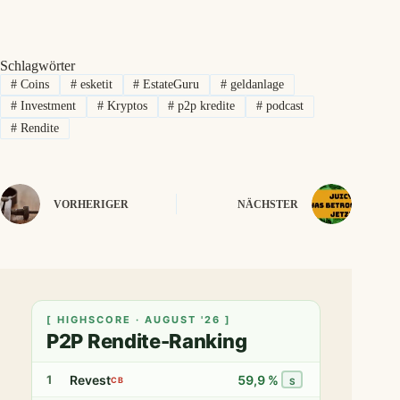
Schlagwörter
#
Coins
#
esketit
#
EstateGuru
#
geldanlage
#
Investment
#
Kryptos
#
p2p kredite
#
podcast
#
Rendite
VORHERIGER
NÄCHSTER
[ HIGHSCORE · AUGUST '26 ]
P2P Rendite-Ranking
Revest
59,9 %
1
CB
S