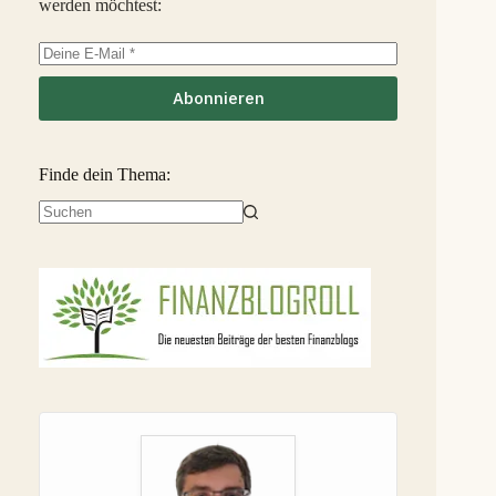
werden möchtest:
EstateGuru
-2,5 %
36
S
Linked Finance
-6,3 %
37
S
Abonnieren
Finde dein Thema:
Keine
Ergebnisse