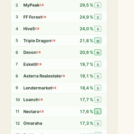
MyPeak
29,5 %
2
CB
S
FF Forest
24,9 %
3
CB
S
Hive5
24,0 %
4
CB
S
Triple Dragon
21,8 %
5
CB
M
Devon
20,6 %
6
CB
M
Esketit
19,7 %
7
CB
S
Asterra Realestate
19,1 %
8
CB
S
Lendermarket
18,4 %
9
CB
S
Loanch
17,7 %
10
CB
S
Nectaro
17,6 %
11
CB
L
Omaraha
17,3 %
12
S