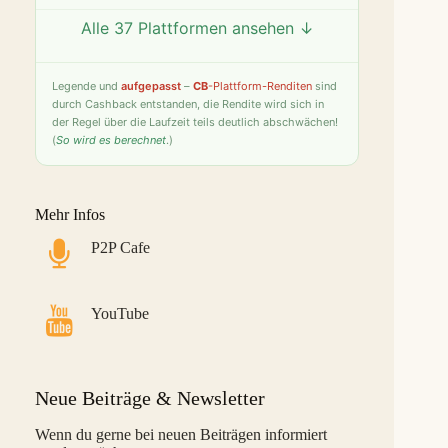
Alle 37 Plattformen ansehen ↓
Twino
9,8 %
25
S
Fintown
9,4 %
26
S
Legende
und
aufgepasst
–
CB
-Plattform-Renditen
sind
durch Cashback entstanden, die Rendite wird sich in
PeerBerry
9,2 %
27
S
der Regel über die Laufzeit teils deutlich abschwächen!
(
So wird es berechnet
.)
Bondster
9,0 %
28
S
LANDE
8,6 %
29
M
Mehr Infos
Monefit Smartsaver
7,4 %
30
S
P2P Cafe
Bondora G&G
7,1 %
31
L
Savy
5,8 %
32
S
YouTube
Indemo
5,2 %
33
M
Capitalia
5,1 %
34
S
Neue Beiträge & Newsletter
InSoil
2,6 %
35
S
Wenn du gerne bei neuen Beiträgen informiert