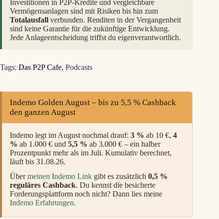
Investitionen in P2P-Kredite und vergleichbare
Vermögensanlagen sind mit Risiken bis hin zum
Totalausfall
verbunden. Renditen in der Vergangenheit
sind keine Garantie für die zukünftige Entwicklung.
Jede Anlageentscheidung triffst du eigenverantwortlich.
Tags:
Das P2P Cafe
,
Podcasts
Indemo Golden August – bis zu 5,5 % Cashback
den ganzen August
Indemo legt im August nochmal drauf:
3 %
ab 10 €,
4
%
ab 1.000 € und
5,5 %
ab 3.000 € – ein halber
Prozentpunkt mehr als im Juli. Kumulativ berechnet,
läuft bis 31.08.26.
Über
meinen Indemo Link
gibt es zusätzlich
0,5 %
reguläres Cashback
. Du kennst die besicherte
Forderungsplattform noch nicht? Dann lies meine
Indemo Erfahrungen
.