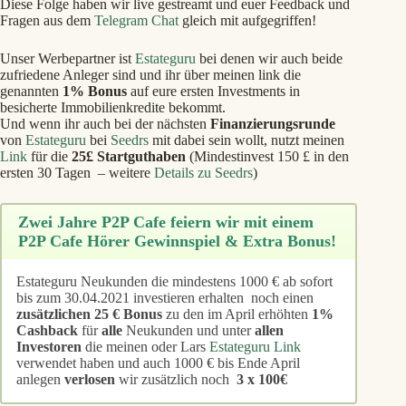
Diese Folge haben wir live gestreamt und euer Feedback und
Fragen aus dem
Telegram Chat
gleich mit aufgegriffen!
Unser Werbepartner ist
Estateguru
bei denen wir auch beide
zufriedene Anleger sind und ihr über meinen link die
genannten
1% Bonus
auf eure ersten Investments in
besicherte Immobilienkredite bekommt.
Und wenn ihr auch bei der nächsten
Finanzierungsrunde
von
Estateguru
bei
Seedrs
mit dabei sein wollt, nutzt meinen
Link
für die
25£ Startguthaben
(Mindestinvest 150 £ in den
ersten 30 Tagen – weitere
Details zu Seedrs
)
Zwei Jahre P2P Cafe feiern wir mit einem
P2P Cafe Hörer Gewinnspiel & Extra Bonus!
Estateguru Neukunden die mindestens 1000 € ab sofort
bis zum 30.04.2021 investieren erhalten noch einen
zusätzlichen
25 € Bonus
zu den im April erhöhten
1%
Cashback
für
alle
Neukunden und unter
allen
Investoren
die meinen oder Lars
Estateguru Link
verwendet haben und auch 1000 € bis Ende April
anlegen
verlosen
wir zusätzlich noch
3 x 100€