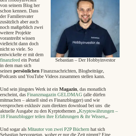
von seinem Blog her
schon kennen. Dass
der Familienvater
zusätzlich aber auch
noch maßgeblich zwei
weitere Projekte
vorantreibt wissen
vielleicht dann doch
nicht so viele. So
entwickelte er mit dem
Sebastian – Der Hobbyinvestor
finanzfeed
ein Portal
in dem man sich
seinen
persönlichen
Finanznachrichten, Blogbeiträge,
Podcasts und YouTube Videos zusammen stellen kann.
Und sein jüngstes Werk ist ein
Magazin
, das monatlich
erscheint, das
Finanzmagazin GELDMAG
(alle dürfen
mitmachen – aktuell sind es Finanzblogger) und wie
versprochen exklusiv zum direkten download bei uns die
aktuelle Ausgabe zu den Kyrptothemen „
Kryptowährungen –
18 Finanzblogger teilen ihre Erfahrungen & ihr Wissen
„.
Und sogar als
Mitautor von zwei P2P Büchern
hat sich
Sebastian hervorgetan, woher er nur die Zeit nimmt? Eine