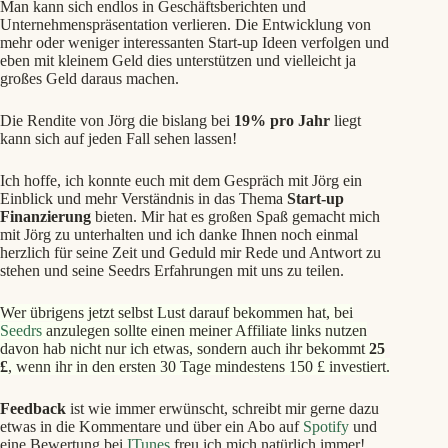
Man kann sich endlos in Geschäftsberichten und
Unternehmenspräsentation verlieren. Die Entwicklung von
mehr oder weniger interessanten Start-up Ideen verfolgen und
eben mit kleinem Geld dies unterstützen und vielleicht ja
großes Geld daraus machen.
Die Rendite von Jörg die bislang bei
19% pro Jahr
liegt
kann sich auf jeden Fall sehen lassen!
Ich hoffe, ich konnte euch mit dem Gespräch mit Jörg ein
Einblick und mehr Verständnis in das Thema
Start-up
Finanzierung
bieten. Mir hat es großen Spaß gemacht mich
mit Jörg zu unterhalten und ich danke Ihnen noch einmal
herzlich für seine Zeit und Geduld mir Rede und Antwort zu
stehen und seine Seedrs Erfahrungen mit uns zu teilen.
Wer übrigens jetzt selbst Lust darauf bekommen hat, bei
Seedrs
anzulegen sollte einen meiner Affiliate links nutzen
davon hab nicht nur ich etwas, sondern auch ihr bekommt
25
£
, wenn ihr in den ersten 30 Tage mindestens 150 £ investiert.
Feedback
ist wie immer erwünscht, schreibt mir gerne dazu
etwas in die Kommentare und über ein Abo auf
Spotify
und
eine Bewertung bei
ITunes
freu ich mich natürlich immer!