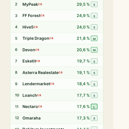
MyPeak
29,5 %
2
CB
S
FF Forest
24,9 %
3
CB
S
Hive5
24,0 %
4
CB
S
Triple Dragon
21,8 %
5
CB
M
Devon
20,6 %
6
CB
M
Esketit
19,7 %
7
CB
S
Asterra Realestate
19,1 %
8
CB
S
Lendermarket
18,4 %
9
CB
S
Loanch
17,7 %
10
CB
S
Nectaro
17,6 %
11
CB
L
Omaraha
17,3 %
12
S