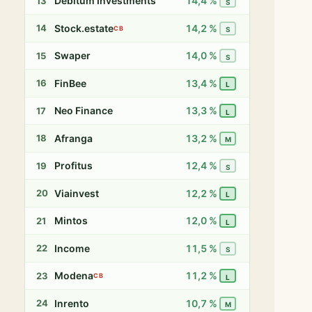
Debitum Investments
14,4 %
13
S
Stock.estate
14,2 %
14
CB
S
Swaper
14,0 %
15
S
FinBee
13,4 %
16
L
Neo Finance
13,3 %
17
L
Afranga
13,2 %
18
M
Profitus
12,4 %
19
S
Viainvest
12,2 %
20
L
Mintos
12,0 %
21
L
Income
11,5 %
22
S
Modena
11,2 %
23
CB
L
Inrento
10,7 %
24
M