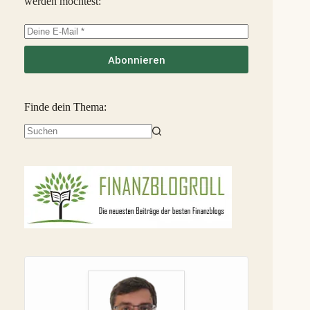
werden möchtest:
EstateGuru
-2,5 %
36
S
Linked Finance
-6,3 %
37
S
Abonnieren
Finde dein Thema:
Keine
Ergebnisse