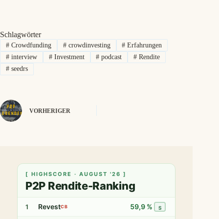
Schlagwörter
#
Crowdfunding
#
crowdinvesting
#
Erfahrungen
#
interview
#
Investment
#
podcast
#
Rendite
#
seedrs
VORHERIGER
[ HIGHSCORE · AUGUST '26 ]
P2P Rendite-Ranking
Revest
59,9 %
1
CB
S