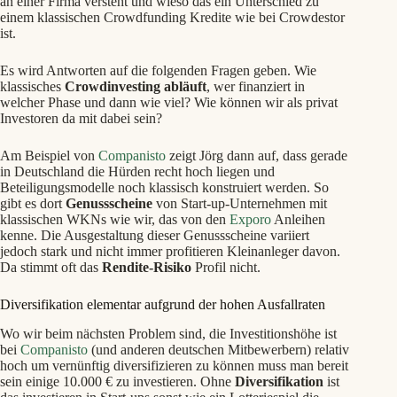
an einer Firma versteht und wieso das ein Unterschied zu
einem klassischen Crowdfunding Kredite wie bei Crowdestor
ist.
Es wird Antworten auf die folgenden Fragen geben. Wie
klassisches
Crowdinvesting abläuft
, wer finanziert in
welcher Phase und dann wie viel? Wie können wir als privat
Investoren da mit dabei sein?
Am Beispiel von
Companisto
zeigt Jörg dann auf, dass gerade
in Deutschland die Hürden recht hoch liegen und
Beteiligungsmodelle noch klassisch konstruiert werden. So
gibt es dort
Genussscheine
von Start-up-Unternehmen mit
klassischen WKNs wie wir, das von den
Exporo
Anleihen
kenne. Die Ausgestaltung dieser Genussscheine variiert
jedoch stark und nicht immer profitieren Kleinanleger davon.
Da stimmt oft das
Rendite-Risiko
Profil nicht.
Diversifikation elementar aufgrund der hohen Ausfallraten
Wo wir beim nächsten Problem sind, die Investitionshöhe ist
bei
Companisto
(und anderen deutschen Mitbewerbern) relativ
hoch um vernünftig diversifizieren zu können muss man bereit
sein einige 10.000 € zu investieren. Ohne
Diversifikation
ist