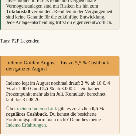
Investitionen in P2P-Kredite und vergleichbare
Vermögensanlagen sind mit Risiken bis hin zum
Totalausfall
verbunden. Renditen in der Vergangenheit
sind keine Garantie für die zukünftige Entwicklung.
Jede Anlageentscheidung triffst du eigenverantwortlich.
Tags:
P2P Legenden
Indemo Golden August – bis zu 5,5 % Cashback
den ganzen August
Indemo legt im August nochmal drauf:
3 %
ab 10 €,
4
%
ab 1.000 € und
5,5 %
ab 3.000 € – ein halber
Prozentpunkt mehr als im Juli. Kumulativ berechnet,
läuft bis 31.08.26.
Über
meinen Indemo Link
gibt es zusätzlich
0,5 %
reguläres Cashback
. Du kennst die besicherte
Forderungsplattform noch nicht? Dann lies meine
Indemo Erfahrungen
.