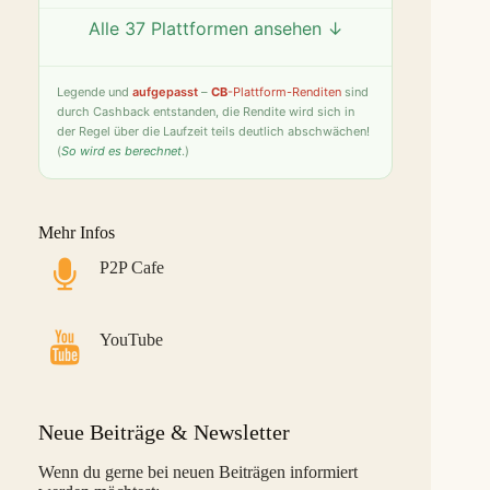
Alle 37 Plattformen ansehen ↓
Twino
9,8 %
25
S
Fintown
9,4 %
26
S
Legende
und
aufgepasst
–
CB
-Plattform-Renditen
sind
durch Cashback entstanden, die Rendite wird sich in
PeerBerry
9,2 %
27
S
der Regel über die Laufzeit teils deutlich abschwächen!
(
So wird es berechnet
.)
Bondster
9,0 %
28
S
LANDE
8,6 %
29
M
Mehr Infos
Monefit Smartsaver
7,4 %
30
S
P2P Cafe
Bondora G&G
7,1 %
31
L
Savy
5,8 %
32
S
YouTube
Indemo
5,2 %
33
M
Capitalia
5,1 %
34
S
Neue Beiträge & Newsletter
InSoil
2,6 %
35
S
Wenn du gerne bei neuen Beiträgen informiert