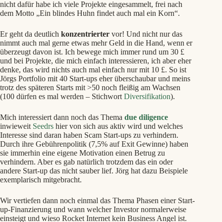
nicht dafür habe ich viele Projekte eingesammelt, frei nach
dem Motto „Ein blindes Huhn findet auch mal ein Korn“.
Er geht da deutlich
konzentrierter
vor! Und nicht nur das
nimmt auch mal gerne etwas mehr Geld in die Hand, wenn er
überzeugt davon ist. Ich bewege mich immer rund um 30 £
und bei Projekte, die mich einfach interessieren, ich aber eher
denke, das wird nichts auch mal einfach nur mit 10 £. So ist
Jörgs Portfolio mit 40 Start-ups eher überschaubar und meins
trotz des späteren Starts mit >50 noch fleißig am Wachsen
(100 dürfen es mal werden – Stichwort
Diversifikation
).
Mich interessiert dann noch das Thema
due diligence
inwieweit
Seedrs
hier von sich aus aktiv wird und welches
Interesse sind daran haben Scam Start-ups zu verhindern.
Durch ihre Gebührenpolitik (7,5% auf Exit Gewinne) haben
sie immerhin eine eigene Motivation einen Betrug zu
verhindern. Aber es gab natürlich trotzdem das ein oder
andere Start-up das nicht sauber lief. Jörg hat dazu Beispiele
exemplarisch mitgebracht.
Wir vertiefen dann noch einmal das Thema Phasen einer Start-
up-Finanzierung und wann welcher Investor normalerweise
einsteigt und wieso Rocket Internet kein Business Angel ist.