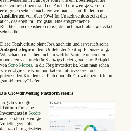
das investieren in Start-ups sonst wie ein Lotteriespiel die
meisten Investments sind ein Ausfall nur wenige werden
erfolgreich sein. Je nachdem wo man schaut, findet man
Ausfallraten
von über 90%! Im Umkehrschluss zeigt dies
auch, das eben im Erfolgsfall eine entsprechende
Renditechance existieren muss, die nicht nach oben gedeckelt
sein sollte!
Diese Totalverluste plant Jörg auch ein und er vertieft seine
Anlagestrategie
in dem Umfeld der Start-up Finanzierung.
Wir schauen uns aber auch an welche Vorteile neben dem
monetären sich noch für Start-ups bietet gerade am Beispiel
von
Sono Motors
, in die Jörg investiert ist, kann man sehen
wie erfolgreiche Kommunikation mit Investoren und
potenziellen Kunden stattfindet und die Crowd eben nicht nur
„stupid money“ liefert.
Die Crowdinvesting Plattform seedrs
Jörgs bevorzugte
Plattform für seine
Investments ist
Seedrs
aus London die einige
Vorteile gegenüber
den von ihm getesteten