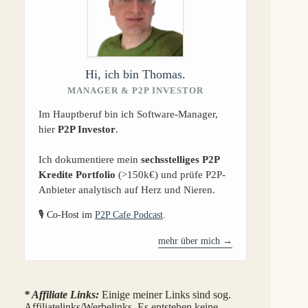
Hi, ich bin Thomas.
MANAGER & P2P INVESTOR
Im Hauptberuf bin ich Software-Manager,
hier
P2P Investor
.
Ich dokumentiere mein
sechsstelliges P2P
Kredite Portfolio
(>150k€) und prüfe P2P-
Anbieter analytisch auf Herz und Nieren.
🎙️ Co-Host im
P2P Cafe Podcast
.
mehr über mich →
* Affiliate Links:
Einige meiner Links sind sog.
Affiliatelinks/Werbelinks. Es entstehen keine