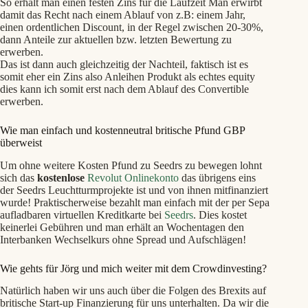
So erhält man einen festen Zins für die Laufzeit Man erwirbt
damit das Recht nach einem Ablauf von z.B: einem Jahr,
einen ordentlichen Discount, in der Regel zwischen 20-30%,
dann Anteile zur aktuellen bzw. letzten Bewertung zu
erwerben.
Das ist dann auch gleichzeitig der Nachteil, faktisch ist es
somit eher ein Zins also Anleihen Produkt als echtes equity
dies kann ich somit erst nach dem Ablauf des Convertible
erwerben.
Wie man einfach und kostenneutral britische Pfund GBP
überweist
Um ohne weitere Kosten Pfund zu Seedrs zu bewegen lohnt
sich das
kostenlose
Revolut Onlinekonto
das übrigens eins
der Seedrs Leuchtturmprojekte ist und von ihnen mitfinanziert
wurde! Praktischerweise bezahlt man einfach mit der per Sepa
aufladbaren virtuellen Kreditkarte bei
Seedrs
. Dies kostet
keinerlei Gebühren und man erhält an Wochentagen den
Interbanken Wechselkurs ohne Spread und Aufschlägen!
Wie gehts für Jörg und mich weiter mit dem Crowdinvesting?
Natürlich haben wir uns auch über die Folgen des Brexits auf
britische Start-up Finanzierung für uns unterhalten. Da wir die