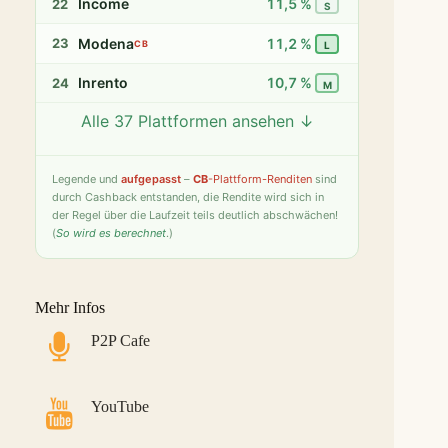
Income
11,5 %
22
S
Modena
11,2 %
23
CB
L
Inrento
10,7 %
24
M
Alle 37 Plattformen ansehen ↓
Twino
9,8 %
25
S
Fintown
9,4 %
26
S
Legende
und
aufgepasst
–
CB
-Plattform-Renditen
sind
durch Cashback entstanden, die Rendite wird sich in
PeerBerry
9,2 %
27
S
der Regel über die Laufzeit teils deutlich abschwächen!
(
So wird es berechnet
.)
Bondster
9,0 %
28
S
LANDE
8,6 %
29
M
Mehr Infos
Monefit Smartsaver
7,4 %
30
S
P2P Cafe
Bondora G&G
7,1 %
31
L
Savy
5,8 %
32
S
YouTube
Indemo
5,2 %
33
M