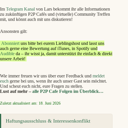
Im
Telegram Kanal
von Lars bekommt ihr alle Informationen
zu zukünftigen P2P Cafés und (virtuelle) Community Treffen
mit, und könnt auch mit uns diskutieren!
Ansonsten gilt:
Abonniert
uns bitte bei eurem Lieblingshost und lasst uns
auch gerne eine Bewertung auf iTunes, in Spotify und
Audible
da – ihr wisst ja, damit unterstützt ihr einfach & direkt
unsere Arbeit!
Wie immer freuen wir uns über euer Feedback und
meldet
euch
gerne bei uns, wenn ihr auch unser Gast sein möchtet.
Und scheut euch nicht, eure Fragen zu stellen.
Lust auf mehr –
alle P2P Cafe Folgen im Überblick…
Zuletzt aktualisiert am: 18. Juni 2026
Haftungsausschluss & Interessenkonflikt