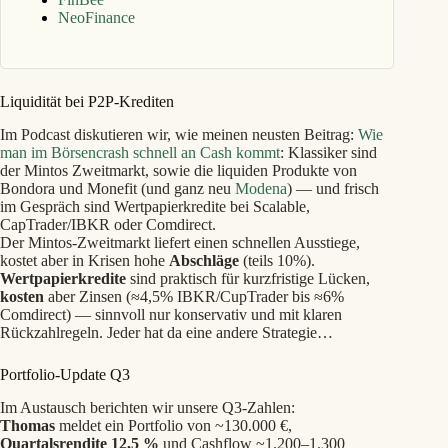
NeoFinance
Liquidität bei P2P‑Krediten
Im Podcast diskutieren wir, wie meinen neusten Beitrag:
Wie
man im Börsencrash schnell an Cash kommt
: Klassiker sind
der Mintos Zweitmarkt, sowie die liquiden Produkte von
Bondora und Monefit (und ganz neu
Modena
) — und frisch
im Gespräch sind Wertpapierkredite bei Scalable,
CapTrader/IBKR oder Comdirect.
Der Mintos-Zweitmarkt liefert einen schnellen Ausstiege,
kostet aber in Krisen hohe
Abschläge
(teils 10%).
Wertpapierkredite
sind praktisch für kurzfristige Lücken,
kosten
aber Zinsen (≈4,5% IBKR/CupTrader bis ≈6%
Comdirect) — sinnvoll nur konservativ und mit klaren
Rückzahlregeln. Jeder hat da eine andere Strategie…
Portfolio‑Update Q3
Im Austausch berichten wir unsere Q3‑Zahlen:
Thomas
meldet ein Portfolio von ~130.000 €,
Quartalsrendite 12,5 %
und Cashflow ~1.200–1.300