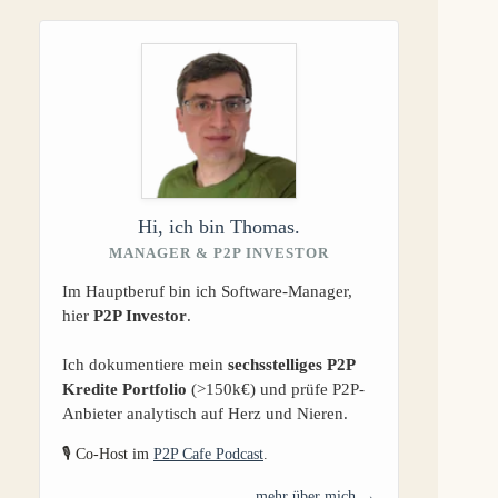
Hi, ich bin Thomas.
MANAGER & P2P INVESTOR
Im Hauptberuf bin ich Software-Manager,
hier
P2P Investor
.
Ich dokumentiere mein
sechsstelliges P2P
Kredite Portfolio
(>150k€) und prüfe P2P-
Anbieter analytisch auf Herz und Nieren.
🎙️ Co-Host im
P2P Cafe Podcast
.
mehr über mich →