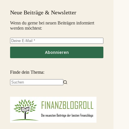
Capitalia
5,1 %
34
S
Neue Beiträge & Newsletter
InSoil
2,6 %
35
S
Wenn du gerne bei neuen Beiträgen informiert
werden möchtest:
EstateGuru
-2,5 %
36
S
Linked Finance
-6,3 %
37
S
Abonnieren
Finde dein Thema:
Keine
Ergebnisse