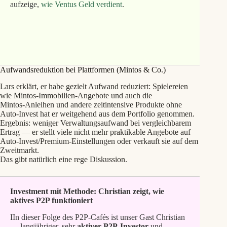
aufzeige,
wie Ventus Geld verdient
.
1% Cashback mit meinem Ventus Energy Link
Aufwandsreduktion bei Plattformen (Mintos & Co.)
Lars erklärt, er habe gezielt Aufwand reduziert: Spielereien
wie Mintos‑Immobilien‑Angebote und auch die
Mintos‑Anleihen und andere zeitintensive Produkte ohne
Auto‑Invest hat er weitgehend aus dem Portfolio genommen.
Ergebnis: weniger Verwaltungsaufwand bei vergleichbarem
Ertrag — er stellt viele nicht mehr praktikable Angebote auf
Auto‑Invest/Premium‑Einstellungen oder verkauft sie auf dem
Zweitmarkt.
Das gibt natürlich eine rege Diskussion.
Investment mit Methode: Christian zeigt, wie
aktives P2P funktioniert
IIn dieser Folge des P2P‑Cafés ist unser Gast Christian
— langjähriger, sehr
aktiver
P2P‑Investor
und