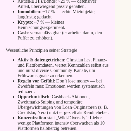
Aktien/
ETFs
/Bonds: ~25 % — defensiver
Anteil, überwiegend passiv gehalten.
Immobilien
: ~17 % — echte Mietobjekte,
langfristig gedacht.
Krypto
: ~7 % — kleines
Beimischungsexperiment.
Cash
: vernachlässigbar (er arbeitet daran, den
Puffer zu erhöhen).
Wesentliche Prinzipien seiner Strategie
Aktiv
&
datengetrieben
: Christian liest Finanz‑
und Plattformdaten, wertet Kennzahlen selbst aus
und nutzt diverse Community‑Kanäle, um
Frühwarnsignale zu erkennen.
Regeln vor Gefühl
: Don’t lose money — bei
Zweifeln raus; Emotionen werden systematisch
reduziert.
Opportunistisch
: Cashback‑Aktionen,
Zweitmarkt‑Sniping und temporäre
Übergewichtungen von Loan‑Originatoren (z. B.
Creditstar, Nera) nutzt er gezielt als Renditehebel.
Konzentration
statt „Wild‑Diversify“: Lieber
wenige Plattformen intensiv überwachen als 10+
Plattformen halbherzig betreuen.