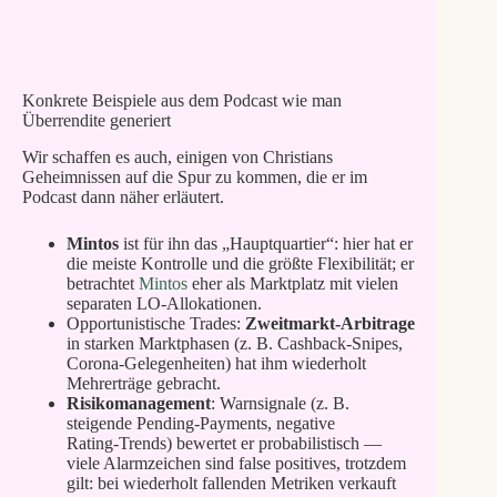
1% Cashback mit meinem Loanch Link
Konkrete Beispiele aus dem Podcast wie man
Überrendite generiert
Wir schaffen es auch, einigen von Christians
Geheimnissen auf die Spur zu kommen, die er im
Podcast dann näher erläutert.
Mintos
ist für ihn das „Hauptquartier“: hier hat er
die meiste Kontrolle und die größte Flexibilität; er
betrachtet
Mintos
eher als Marktplatz mit vielen
separaten LO‑Allokationen.
Opportunistische Trades:
Zweitmarkt‑Arbitrage
in starken Marktphasen (z. B. Cashback‑Snipes,
Corona‑Gelegenheiten) hat ihm wiederholt
Mehrerträge gebracht.
Risikomanagement
: Warnsignale (z. B.
steigende Pending‑Payments, negative
Rating‑Trends) bewertet er probabilistisch —
viele Alarmzeichen sind false positives, trotzdem
gilt: bei wiederholt fallenden Metriken verkauft