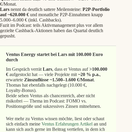
€/Monat.
Lars
nennt da deutlich sattere Meilensteine:
P2P‑Portfolio
auf ~620.000 €
und monatliche P2P‑Einnahmen knapp
5.000–6.000 € (inkl. Cashbacks).
Fazit im Podcast: teils Aktivmanagement plus vor allem
gezielte Cashback‑Aktionen haben das Quartal deutlich
gepusht.
Ventus Energy startet bei Lars mit 100.000 Euro
durch
Im Gespräch verrät
Lars
, dass er Ventus auf
>100.000
€
aufgestockt hat — viele Projekte mit
~20 % p.a.
,
erwartete
Zinszuflüsse ~1.500–1.600 €/Monat
.
Thomas hat ebenfalls nachgelegt (10.000 €,
Loyalty‑Bonus).
Beide sehen Ventus als chancenreich, aber nicht
risikofrei — Thema im Podcast: FOMO vs.
Positionsgröße und sukzessives Zinsen mitnehmen.
Wer mehr zu Ventus wissen möchte, liest oder schaut
sich einfach meine
Ventus Erfahrungen Artikel
an und
kann sich auch gerne im Beitrag vertiefen, in dem ich