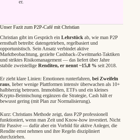
er.
Unser Fazit zum P2P‑Café mit Christian
Christian gibt im Gespräch ein
Lehrstück
ab, wie man P2P
ernsthaft betreibt: datengetrieben, regelbasiert und
opportunistisch. Sein Ansatz verbindet aktive
Marktbeobachtung, gezielte Cashback‑/Zweitmarkt‑Taktiken
und striktes Risikomanagement — das liefert über Jahre
stabile zweistellige
Renditen, er nennt ~15,8 %
seit 2018.
Er zieht klare Linien: Emotionen runterfahren,
bei Zweifeln
raus
, lieber wenige Plattformen intensiv überwachen als 10+
halbherzig betreuen. Immobilien, ETFs und ein kleines
Krypto‑Beimischung ergänzen die Strategie, Cash hält er
bewusst gering (mit Plan zur Normalisierung).
Kurz: Christians Methode zeigt, dass P2P professionell
funktioniert, wenn man Zeit und Know‑how investiert. Nicht
für Passive — dafür aber ein Vorbild für aktive Anleger, die
Rendite ernst nehmen und ihre Regeln diszipliniert
durchziehen.