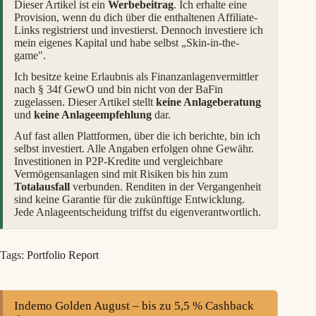
Dieser Artikel ist ein
Werbebeitrag
. Ich erhalte eine
Provision, wenn du dich über die enthaltenen Affiliate-
Links registrierst und investierst. Dennoch investiere ich
mein eigenes Kapital und habe selbst „Skin-in-the-
game".
Ich besitze keine Erlaubnis als Finanzanlagenvermittler
nach § 34f GewO und bin nicht von der BaFin
zugelassen. Dieser Artikel stellt
keine Anlageberatung
und
keine Anlageempfehlung
dar.
Auf fast allen Plattformen, über die ich berichte, bin ich
selbst investiert. Alle Angaben erfolgen ohne Gewähr.
Investitionen in P2P-Kredite und vergleichbare
Vermögensanlagen sind mit Risiken bis hin zum
Totalausfall
verbunden. Renditen in der Vergangenheit
sind keine Garantie für die zukünftige Entwicklung.
Jede Anlageentscheidung triffst du eigenverantwortlich.
Tags:
Portfolio Report
Indemo Golden August – bis zu 5,5 % Cashback