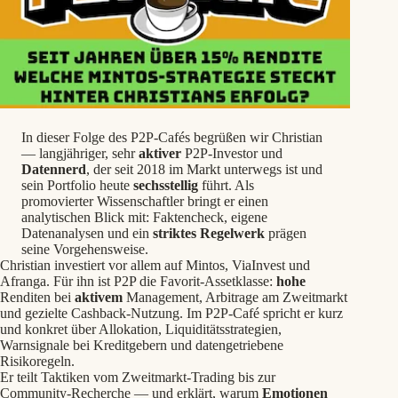
In dieser Folge des P2P‑Cafés begrüßen wir Christian
— langjähriger, sehr
aktiver
P2P‑Investor und
Datennerd
, der seit 2018 im Markt unterwegs ist und
sein Portfolio heute
sechsstellig
führt. Als
promovierter Wissenschaftler bringt er einen
analytischen Blick mit: Faktencheck, eigene
Datenanalysen und ein
striktes
Regelwerk
prägen
seine Vorgehensweise.
Christian investiert vor allem auf Mintos, ViaInvest und
Afranga. Für ihn ist P2P die Favorit‑Assetklasse:
hohe
Renditen bei
aktivem
Management, Arbitrage am Zweitmarkt
und gezielte Cashback‑Nutzung. Im P2P‑Café spricht er kurz
und konkret über Allokation, Liquiditätsstrategien,
Warnsignale bei Kreditgebern und datengetriebene
Risikoregeln.
Er teilt Taktiken vom Zweitmarkt‑Trading bis zur
Community‑Recherche — und erklärt, warum
Emotionen