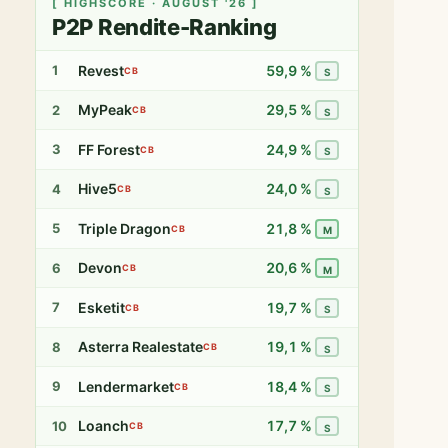
[ HIGHSCORE · AUGUST '26 ]
P2P Rendite-Ranking
Revest
59,9 %
1
CB
S
MyPeak
29,5 %
2
CB
S
FF Forest
24,9 %
3
CB
S
Hive5
24,0 %
4
CB
S
Triple Dragon
21,8 %
5
CB
M
Devon
20,6 %
6
CB
M
Esketit
19,7 %
7
CB
S
Asterra Realestate
19,1 %
8
CB
S
Lendermarket
18,4 %
9
CB
S
Loanch
17,7 %
10
CB
S