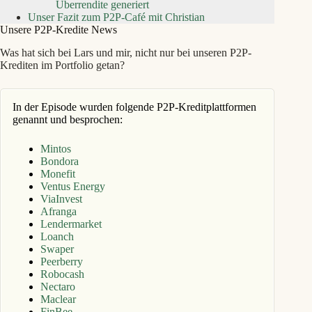
Überrendite generiert
Unser Fazit zum P2P‑Café mit Christian
Unsere P2P-Kredite News
Was hat sich bei Lars und mir, nicht nur bei unseren P2P-
Krediten im Portfolio getan?
In der Episode wurden folgende P2P-Kreditplattformen
genannt und besprochen:
Mintos
Bondora
Monefit
Ventus Energy
ViaInvest
Afranga
Lendermarket
Loanch
Swaper
Peerberry
Robocash
Nectaro
Maclear
FinBee