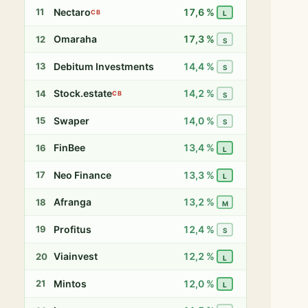
Nectaro
17,6 %
11
CB
L
Omaraha
17,3 %
12
S
Debitum Investments
14,4 %
13
S
Stock.estate
14,2 %
14
CB
S
Swaper
14,0 %
15
S
FinBee
13,4 %
16
L
Neo Finance
13,3 %
17
L
Afranga
13,2 %
18
M
Profitus
12,4 %
19
S
Viainvest
12,2 %
20
L
Mintos
12,0 %
21
L