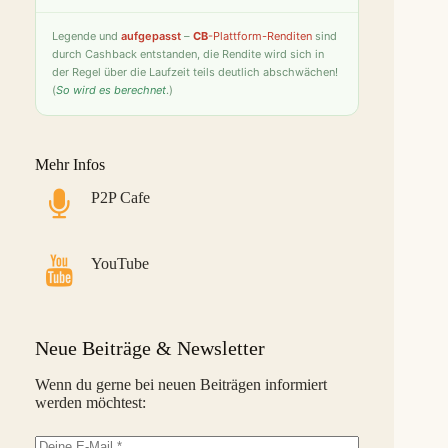
Fintown
9,4 %
26
S
Legende
und
aufgepasst
–
CB
-Plattform-Renditen
sind
durch Cashback entstanden, die Rendite wird sich in
PeerBerry
9,2 %
27
S
der Regel über die Laufzeit teils deutlich abschwächen!
(
So wird es berechnet
.)
Bondster
9,0 %
28
S
LANDE
8,6 %
29
M
Mehr Infos
Monefit Smartsaver
7,4 %
30
S
P2P Cafe
Bondora G&G
7,1 %
31
L
Savy
5,8 %
32
S
YouTube
Indemo
5,2 %
33
M
Capitalia
5,1 %
34
S
Neue Beiträge & Newsletter
InSoil
2,6 %
35
S
Wenn du gerne bei neuen Beiträgen informiert
werden möchtest:
EstateGuru
-2,5 %
36
S