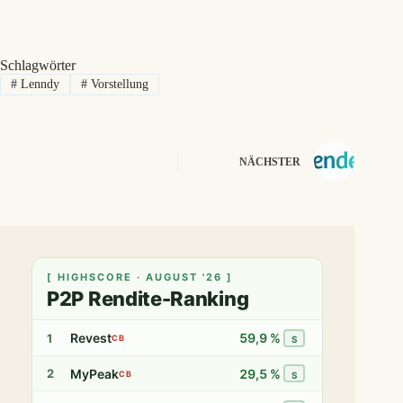
Schlagwörter
#
Lenndy
#
Vorstellung
NÄCHSTER
[ HIGHSCORE · AUGUST '26 ]
P2P Rendite-Ranking
Revest
59,9 %
1
CB
S
MyPeak
29,5 %
2
CB
S