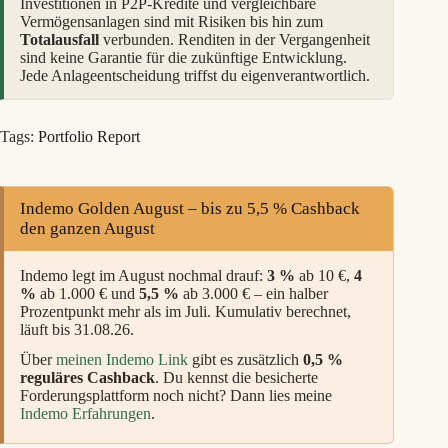
Investitionen in P2P-Kredite und vergleichbare
Vermögensanlagen sind mit Risiken bis hin zum
Totalausfall
verbunden. Renditen in der Vergangenheit
sind keine Garantie für die zukünftige Entwicklung.
Jede Anlageentscheidung triffst du eigenverantwortlich.
Tags:
Portfolio Report
Indemo Golden August – bis zu 5,5 % Cashback
den ganzen August
Indemo legt im August nochmal drauf:
3 %
ab 10 €,
4
%
ab 1.000 € und
5,5 %
ab 3.000 € – ein halber
Prozentpunkt mehr als im Juli. Kumulativ berechnet,
läuft bis 31.08.26.
Über
meinen Indemo Link
gibt es zusätzlich
0,5 %
reguläres Cashback
. Du kennst die besicherte
Forderungsplattform noch nicht? Dann lies meine
Indemo Erfahrungen
.