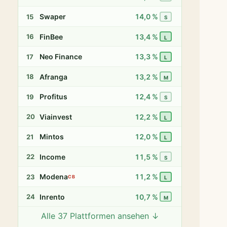
Swaper
14,0 %
15
S
FinBee
13,4 %
16
L
Neo Finance
13,3 %
17
L
Afranga
13,2 %
18
M
Profitus
12,4 %
19
S
Viainvest
12,2 %
20
L
Mintos
12,0 %
21
L
Income
11,5 %
22
S
Modena
11,2 %
23
CB
L
Inrento
10,7 %
24
M
Alle 37 Plattformen ansehen ↓
Twino
9,8 %
25
S