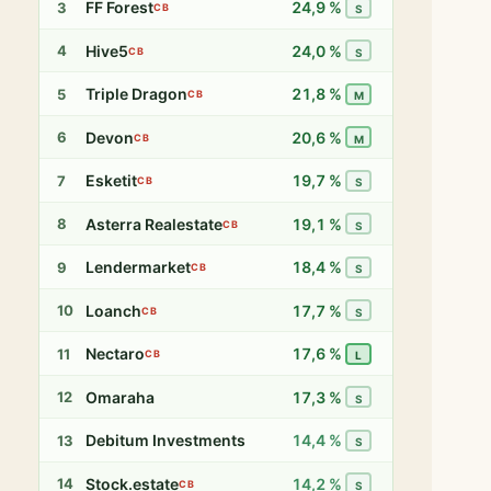
FF Forest
24,9 %
3
CB
S
Hive5
24,0 %
4
CB
S
Triple Dragon
21,8 %
5
CB
M
Devon
20,6 %
6
CB
M
Esketit
19,7 %
7
CB
S
Asterra Realestate
19,1 %
8
CB
S
Lendermarket
18,4 %
9
CB
S
Loanch
17,7 %
10
CB
S
Nectaro
17,6 %
11
CB
L
Omaraha
17,3 %
12
S
Debitum Investments
14,4 %
13
S
Stock.estate
14,2 %
14
CB
S