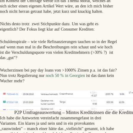
Im Kontext der Umfrage werde ich das Thema Moral, welches an
sich sicher einen eigenen Artikel Wert wäre, an den ich mich bisher
noch nicht herran getraut habe, jetzt kurz und knackig halten.
Nichts desto trotz zwei Stichpunkte dazu. Um was geht es
eigentlich? Der Fokus liegt klar auf Consumer Krediten:
Schuldenspirale – wie viele Refinanzierungen tauchen so in der Regel
auf wenn man mal in die Beschreibungen rein schaut und wie hoch
ist die Verschuldungsquote von vielen Kreditnehmern (>30% ?) ist
das „gut“?
Wucherzinsen bei pay day loans von >1000% Zinsen p.a. ist das fair?
Nun trotz Regulierung nur
noch 50 % in Georgien
ist das dann kein
Wucher mehr?
P2P Umfrageauswertung – Mintos Kreditzinsen die die Kredit
Ich habe die Antworten vereinfacht zusammengefasst in drei
Varianten. Ein klares ja und nein und in ein provokantes
„rauswinden“ – manch einer hätte das „vielleicht“ genannt, ich habe