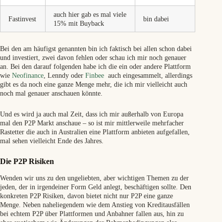
auch hier gab es mal viele
Fastinvest
bin dabei
15% mit Buyback
Bei den am häufigst genannten bin ich faktisch bei allen schon dabei
und investiert, zwei davon fehlen oder schau ich mir noch genauer
an. Bei den darauf folgenden habe ich die ein oder andere Plattform
wie
Neofinance
, Lenndy oder
Finbee
auch eingesammelt, allerdings
gibt es da noch eine ganze Menge mehr, die ich mir vielleicht auch
noch mal genauer anschauen könnte.
Und es wird ja auch mal Zeit, dass ich mir außerhalb von Europa
mal den P2P Markt anschaue – so ist mir mittlerweile mehrfacher
Rastetter die auch in Australien eine Plattform anbieten aufgefallen,
mal sehen vielleicht Ende des Jahres.
Die P2P Risiken
Wenden wir uns zu den ungeliebten, aber wichtigen Themen zu der
jeden, der in irgendeiner Form Geld anlegt, beschäftigen sollte. Den
konkreten P2P Risiken, davon bietet nicht nur P2P eine ganze
Menge. Neben naheliegendem wie dem Anstieg von Kreditausfällen
bei echtem P2P über Plattformen und Anbahner fallen aus, hin zu