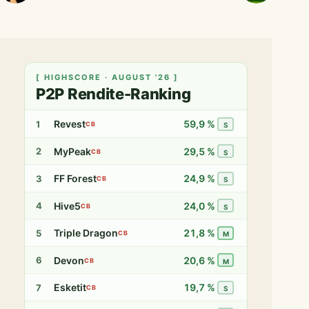
[ HIGHSCORE · AUGUST '26 ]
P2P Rendite-Ranking
Revest
59,9 %
1
CB
S
MyPeak
29,5 %
2
CB
S
FF Forest
24,9 %
3
CB
S
Hive5
24,0 %
4
CB
S
Triple Dragon
21,8 %
5
CB
M
Devon
20,6 %
6
CB
M
Esketit
19,7 %
7
CB
S