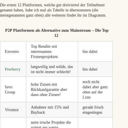
Die ersten 12 Plattformen, welche gut dreiviertel der Teilnehmer
genannt haben, habe ich mal als Tabelle in übernommen (die
meistgenannten ganz oben) alle weiteren findet ihr im Diagramm.
P2P Plattformen
als Alternative zum Mainstream – Die Top
12
Top Rendite mit
Envestio
interessanten
bin dabei
Firmenprojekten
langweilig und solide, das
Peerberry
bin dabei
ist nicht immer schlecht!
noch nicht
hohe Zinsen mit
Iuvo
dabei aber ganz
Rückkaufgarantie aber
Group
oben auf der
dann ohne Zinsen!
Liste
Anbahner mit 15% und
gerade frisch
Viventor
Buyback
eingestiegen
nette irische Projekte die
zuletzt ein wenig