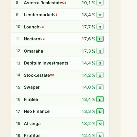
Asterra Realestate
19,1 %
8
CB
S
Lendermarket
18,4 %
9
CB
S
Loanch
17,7 %
10
CB
S
Nectaro
17,6 %
11
CB
L
Omaraha
17,3 %
12
S
Debitum Investments
14,4 %
13
S
Stock.estate
14,2 %
14
CB
S
Swaper
14,0 %
15
S
FinBee
13,4 %
16
L
Neo Finance
13,3 %
17
L
Afranga
13,2 %
18
M
Profitus
12,4 %
19
S