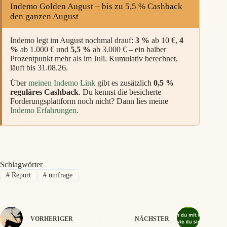
Indemo Golden August – bis zu 5,5 % Cashback
den ganzen August
Indemo legt im August nochmal drauf:
3 %
ab 10 €,
4
%
ab 1.000 € und
5,5 %
ab 3.000 € – ein halber
Prozentpunkt mehr als im Juli. Kumulativ berechnet,
läuft bis 31.08.26.
Über
meinen Indemo Link
gibt es zusätzlich
0,5 %
reguläres Cashback
. Du kennst die besicherte
Forderungsplattform noch nicht? Dann lies meine
Indemo Erfahrungen
.
Schlagwörter
#
Report
#
umfrage
VORHERIGER
NÄCHSTER