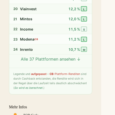
Viainvest
12,2 %
20
L
Mintos
12,0 %
21
L
Income
11,5 %
22
S
Modena
11,2 %
23
CB
L
Inrento
10,7 %
24
M
Alle 37 Plattformen ansehen ↓
Twino
9,8 %
25
S
Fintown
9,4 %
26
S
Legende
und
aufgepasst
–
CB
-Plattform-Renditen
sind
durch Cashback entstanden, die Rendite wird sich in
PeerBerry
9,2 %
27
S
der Regel über die Laufzeit teils deutlich abschwächen!
(
So wird es berechnet
.)
Bondster
9,0 %
28
S
LANDE
8,6 %
29
M
Mehr Infos
Monefit Smartsaver
7,4 %
30
S