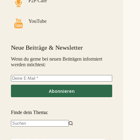
P2P Cafe
Bondora G&G
7,1 %
31
L
Savy
5,8 %
32
S
YouTube
Indemo
5,2 %
33
M
Capitalia
5,1 %
34
S
Neue Beiträge & Newsletter
InSoil
2,6 %
35
S
Wenn du gerne bei neuen Beiträgen informiert
werden möchtest:
EstateGuru
-2,5 %
36
S
Linked Finance
-6,3 %
37
S
Abonnieren
Finde dein Thema:
Keine
Ergebnisse