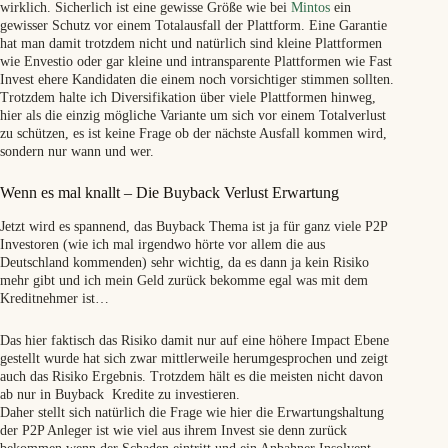
wirklich. Sicherlich ist eine gewisse Größe wie bei
Mintos
ein
gewisser Schutz vor einem Totalausfall der Plattform. Eine Garantie
hat man damit trotzdem nicht und natürlich sind kleine Plattformen
wie Envestio oder gar kleine und intransparente Plattformen wie Fast
Invest ehere Kandidaten die einem noch vorsichtiger stimmen sollten.
Trotzdem halte ich Diversifikation über viele Plattformen hinweg,
hier als die einzig mögliche Variante um sich vor einem Totalverlust
zu schützen, es ist keine Frage ob der nächste Ausfall kommen wird,
sondern nur wann und wer.
Wenn es mal knallt – Die Buyback Verlust Erwartung
Jetzt wird es spannend, das Buyback Thema ist ja für ganz viele P2P
Investoren (wie ich mal irgendwo hörte vor allem die aus
Deutschland kommenden) sehr wichtig, da es dann ja kein Risiko
mehr gibt und ich mein Geld zurück bekomme egal was mit dem
Kreditnehmer ist…
Das hier faktisch das Risiko damit nur auf eine höhere Impact Ebene
gestellt wurde hat sich zwar mittlerweile herumgesprochen und zeigt
auch das Risiko Ergebnis. Trotzdem hält es die meisten nicht davon
ab nur in Buyback Kredite zu investieren.
Daher stellt sich natürlich die Frage wie hier die Erwartungshaltung
der P2P Anleger ist wie viel aus ihrem Invest sie denn zurück