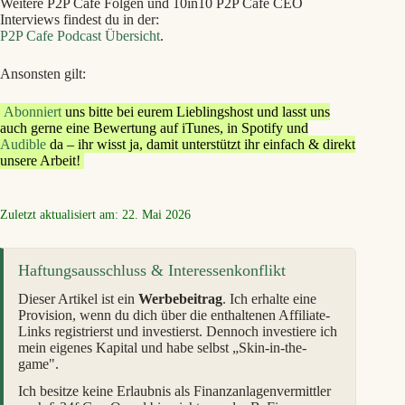
Weitere P2P Cafe Folgen und 10in10 P2P Cafe CEO
Interviews findest du in der:
P2P Cafe Podcast Übersicht
.
Ansonsten gilt:
Abonniert
uns bitte bei eurem Lieblingshost und lasst uns
auch gerne eine Bewertung auf iTunes, in Spotify und
Audible
da – ihr wisst ja, damit unterstützt ihr einfach & direkt
unsere Arbeit!
Zuletzt aktualisiert am: 22. Mai 2026
Haftungsausschluss & Interessenkonflikt
Dieser Artikel ist ein
Werbebeitrag
. Ich erhalte eine
Provision, wenn du dich über die enthaltenen Affiliate-
Links registrierst und investierst. Dennoch investiere ich
mein eigenes Kapital und habe selbst „Skin-in-the-
game".
Ich besitze keine Erlaubnis als Finanzanlagenvermittler