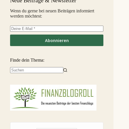
Neue Beiträge & Newsletter
InSoil
2,6 %
35
S
Wenn du gerne bei neuen Beiträgen informiert
werden möchtest:
EstateGuru
-2,5 %
36
S
Linked Finance
-6,3 %
37
S
Abonnieren
Finde dein Thema:
Keine
Ergebnisse