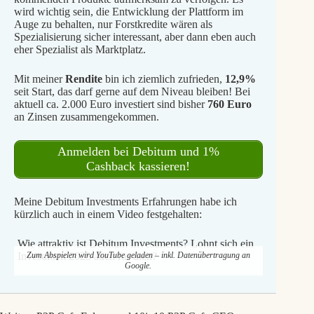
wird wichtig sein, die Entwicklung der Plattform im
Auge zu behalten, nur Forstkredite wären als
Spezialisierung sicher interessant, aber dann eben auch
eher Spezialist als Marktplatz.
Mit meiner
Rendite
bin ich ziemlich zufrieden,
12,9%
seit Start, das darf gerne auf dem Niveau bleiben! Bei
aktuell ca. 2.000 Euro investiert sind bisher
760 Euro
an Zinsen zusammengekommen.
Anmelden bei Debitum und 1%
Cashback kassieren!
Meine Debitum Investments Erfahrungen habe ich
kürzlich auch in einem Video festgehalten:
Wie attraktiv ist Debitum Investments? Lohnt sich ein
Investment 2025 auch für dich?
Zum Abspielen wird YouTube geladen – inkl. Datenübertragung an
Google.