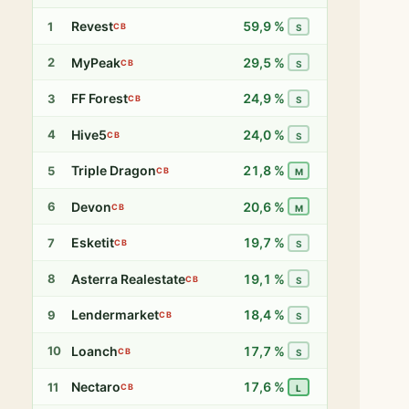
Revest
59,9 %
1
CB
S
MyPeak
29,5 %
2
CB
S
FF Forest
24,9 %
3
CB
S
Hive5
24,0 %
4
CB
S
Triple Dragon
21,8 %
5
CB
M
Devon
20,6 %
6
CB
M
Esketit
19,7 %
7
CB
S
Asterra Realestate
19,1 %
8
CB
S
Lendermarket
18,4 %
9
CB
S
Loanch
17,7 %
10
CB
S
Nectaro
17,6 %
11
CB
L