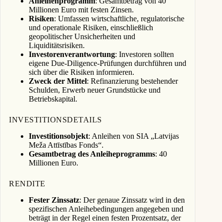
Anleihenprogramm
: Gesamtbetrag von 40
Millionen Euro mit festen Zinsen.
Risiken
: Umfassen wirtschaftliche, regulatorische
und operationale Risiken, einschließlich
geopolitischer Unsicherheiten und
Liquiditätsrisiken.
Investorenverantwortung
: Investoren sollten
eigene Due-Diligence-Prüfungen durchführen und
sich über die Risiken informieren.
Zweck der Mittel
: Refinanzierung bestehender
Schulden, Erwerb neuer Grundstücke und
Betriebskapital.
INVESTITIONSDETAILS
Investitionsobjekt
: Anleihen von SIA „Latvijas
Meža Attīstības Fonds“.
Gesamtbetrag des Anleiheprogramms
: 40
Millionen Euro.
RENDITE
Fester Zinssatz
: Der genaue Zinssatz wird in den
spezifischen Anleihebedingungen angegeben und
beträgt in der Regel einen festen Prozentsatz, der