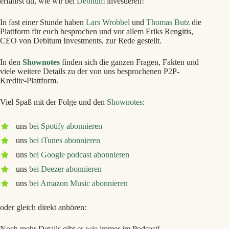
erfährst du, wie wir bei
Debitum
investieren!
In fast einer Stunde haben
Lars Wrobbel
und
Thomas Butz
die
Plattform für euch besprochen und vor allem Eriks Rengitis,
CEO von Debitum Investments, zur Rede gestellt.
In den
Shownotes
finden sich die ganzen Fragen, Fakten und
viele weitere Details zu der von uns besprochenen P2P-
Kredite-Plattform.
Viel Spaß mit der Folge und den
Shownotes
:
uns
bei Spotify abonnieren
uns
bei iTunes abonnieren
uns
bei Google podcast abonnieren
uns
bei Deezer abonnieren
uns
bei Amazon Music abonnieren
oder gleich direkt anhören:
Noch mehr Details gibt es wie immer im Podcast!