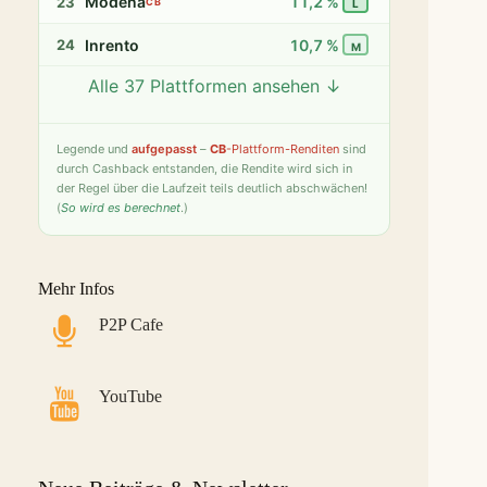
Modena
11,2 %
23
CB
L
Inrento
10,7 %
24
M
Alle 37 Plattformen ansehen ↓
Twino
9,8 %
25
S
Fintown
9,4 %
26
S
Legende
und
aufgepasst
–
CB
-Plattform-Renditen
sind
durch Cashback entstanden, die Rendite wird sich in
PeerBerry
9,2 %
27
S
der Regel über die Laufzeit teils deutlich abschwächen!
(
So wird es berechnet
.)
Bondster
9,0 %
28
S
LANDE
8,6 %
29
M
Mehr Infos
Monefit Smartsaver
7,4 %
30
S
P2P Cafe
Bondora G&G
7,1 %
31
L
Savy
5,8 %
32
S
YouTube
Indemo
5,2 %
33
M
Capitalia
5,1 %
34
S