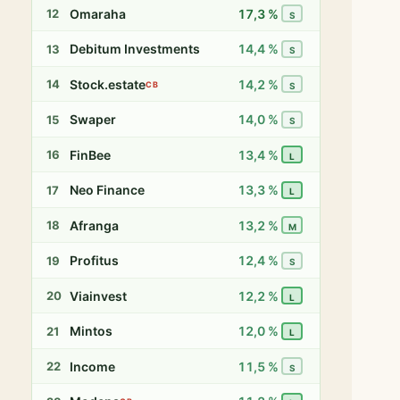
Omaraha
17,3 %
12
S
Debitum Investments
14,4 %
13
S
Stock.estate
14,2 %
14
CB
S
Swaper
14,0 %
15
S
FinBee
13,4 %
16
L
Neo Finance
13,3 %
17
L
Afranga
13,2 %
18
M
Profitus
12,4 %
19
S
Viainvest
12,2 %
20
L
Mintos
12,0 %
21
L
Income
11,5 %
22
S