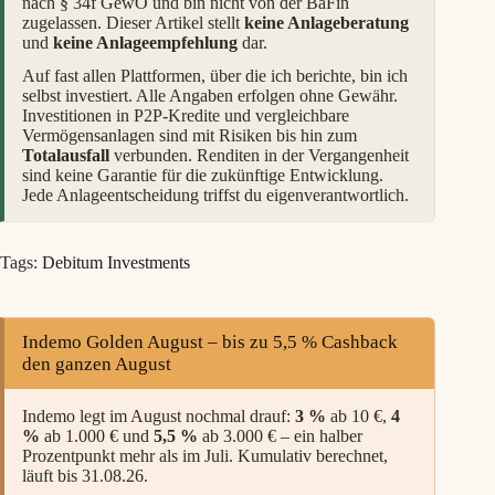
nach § 34f GewO und bin nicht von der BaFin
zugelassen. Dieser Artikel stellt
keine Anlageberatung
und
keine Anlageempfehlung
dar.
Auf fast allen Plattformen, über die ich berichte, bin ich
selbst investiert. Alle Angaben erfolgen ohne Gewähr.
Investitionen in P2P-Kredite und vergleichbare
Vermögensanlagen sind mit Risiken bis hin zum
Totalausfall
verbunden. Renditen in der Vergangenheit
sind keine Garantie für die zukünftige Entwicklung.
Jede Anlageentscheidung triffst du eigenverantwortlich.
Tags:
Debitum Investments
Indemo Golden August – bis zu 5,5 % Cashback
den ganzen August
Indemo legt im August nochmal drauf:
3 %
ab 10 €,
4
%
ab 1.000 € und
5,5 %
ab 3.000 € – ein halber
Prozentpunkt mehr als im Juli. Kumulativ berechnet,
läuft bis 31.08.26.