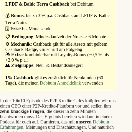
LFDF & Baltic Terra Cashback
bei Debitum
💰
Bonus
: bis zu 3 % p.a. Cashback auf LFDF & Baltic
Terra Notes
🗓️
Frist
: bis Monatsende
📋
Bedingung
: Mindestlaufzeit der Notes ≥ 6 Monate
⚙️
Mechanik
: Cashback gilt für alle Assets mit gelbem
Cashback-Badge, Gutschrift am Folgetag
🎁
Extra
: kombinierbar mit Loyalty-Bonus (+0,5 % bis
+2,0 % p.a.)
👥
Zielgruppe
: Neu- & Bestandsanleger!
1% Cashback
gibt es zusätzlich für Neukunden (60
Tage), die meinen
Debitum Anmeldelink
verwenden
In der 10in10 Episode des P2P Kredite Cafés knüpfen wir uns
einen CEO einer P2P-Kredite-Plattform vor und stellen ihm
zehn knackige Fragen
, die dieser in zehn Minuten
beantworten muss. Das Ergebnis bereiten wir dann in einem
Podcast für euch auf. Garnieren, das mit
unseren
Debitum
Erfahrungen
, Meinungen und Einschätzungen. Und natürlich