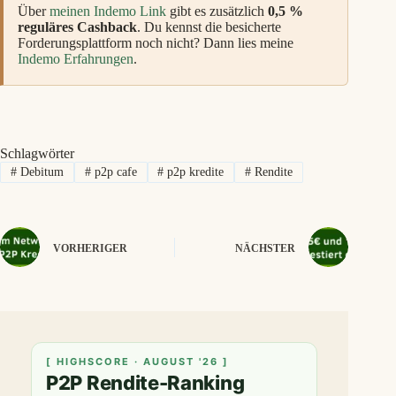
Über
meinen Indemo Link
gibt es zusätzlich
0,5 %
reguläres Cashback
. Du kennst die besicherte
Forderungsplattform noch nicht? Dann lies meine
Indemo Erfahrungen
.
Schlagwörter
#
Debitum
#
p2p cafe
#
p2p kredite
#
Rendite
VORHERIGER
NÄCHSTER
[ HIGHSCORE · AUGUST '26 ]
P2P Rendite-Ranking